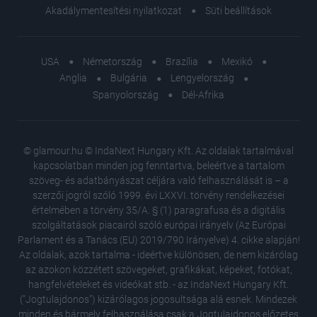
Akadálymentesítési nyilatkozat
Süti beállítások
USA
Németország
Brazília
Mexikó
Anglia
Bulgária
Lengyelország
Spanyolország
Dél-Afrika
© glamour.hu © IndaNext Hungary Kft. Az oldalak tartalmával
kapcsolatban minden jog fenntartva, beleértve a tartalom
szöveg- és adatbányászat céljára való felhasználását is – a
szerzői jogról szóló 1999. évi LXXVI. törvény rendelkezései
értelmében a törvény 35/A. § (1) paragrafusa és a digitális
szolgáltatások piacairól szóló európai irányelv (Az Európai
Parlament és a Tanács (EU) 2019/790 Irányelve) 4. cikke alapján!
Az oldalak, azok tartalma - ideértve különösen, de nem kizárólag
az azokon közzétett szövegeket, grafikákat, képeket, fotókat,
hangfelvételeket és videókat stb. - az IndaNext Hungary Kft.
("Jogtulajdonos") kizárólagos jogosultsága alá esnek. Mindezek
minden és bármely felhasználása csak a Jogtulajdonos előzetes