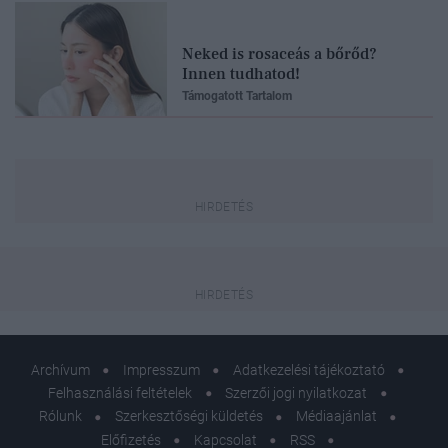
Neked is rosaceás a bőrőd?
Innen tudhatod!
Támogatott Tartalom
Archívum
Impresszum
Adatkezelési tájékoztató
Felhasználási feltételek
Szerzői jogi nyilatkozat
Rólunk
Szerkesztőségi küldetés
Médiaajánlat
Előfizetés
Kapcsolat
RSS