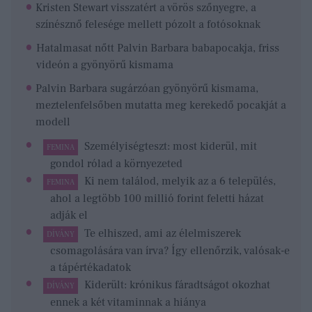
Kristen Stewart visszatért a vörös szőnyegre, a
színésznő felesége mellett pózolt a fotósoknak
Hatalmasat nőtt Palvin Barbara babapocakja, friss
videón a gyönyörű kismama
Palvin Barbara sugárzóan gyönyörű kismama,
meztelenfelsőben mutatta meg kerekedő pocakját a
modell
Személyiségteszt: most kiderül, mit
FEMINA
gondol rólad a környezeted
Ki nem találod, melyik az a 6 település,
FEMINA
ahol a legtöbb 100 millió forint feletti házat
adják el
Te elhiszed, ami az élelmiszerek
DÍVÁNY
csomagolására van írva? Így ellenőrzik, valósak-e
a tápértékadatok
Kiderült: krónikus fáradtságot okozhat
DÍVÁNY
ennek a két vitaminnak a hiánya