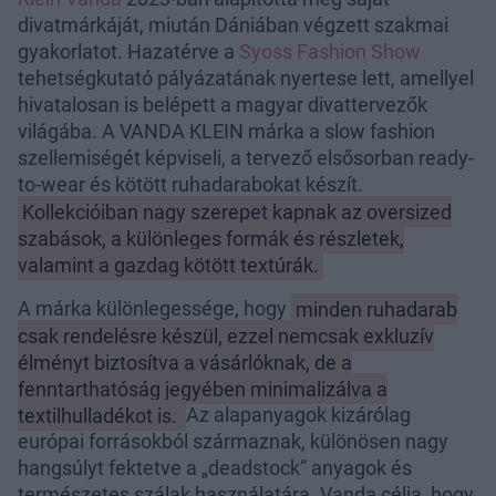
divatmárkáját, miután Dániában végzett szakmai
gyakorlatot. Hazatérve a
Syoss Fashion Show
tehetségkutató pályázatának nyertese lett, amellyel
hivatalosan is belépett a magyar divattervezők
világába. A VANDA KLEIN márka a slow fashion
szellemiségét képviseli, a tervező elsősorban ready-
to-wear és kötött ruhadarabokat készít.
Kollekcióiban nagy szerepet kapnak az oversized
szabások, a különleges formák és részletek,
valamint a gazdag kötött textúrák.
A márka különlegessége, hogy
minden ruhadarab
csak rendelésre készül, ezzel nemcsak exkluzív
élményt biztosítva a vásárlóknak, de a
fenntarthatóság jegyében minimalizálva a
textilhulladékot is.
Az alapanyagok kizárólag
európai forrásokból származnak, különösen nagy
hangsúlyt fektetve a „deadstock” anyagok és
természetes szálak használatára. Vanda célja, hogy