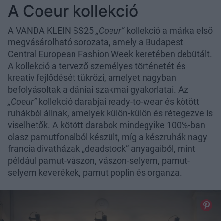
A Coeur kollekció
A VANDA KLEIN SS25
„Coeur”
kollekció a márka első
megvásárolható sorozata, amely a Budapest
Central European Fashion Week keretében debütált.
A kollekció a tervező személyes történetét és
kreatív fejlődését tükrözi, amelyet nagyban
befolyásoltak a dániai szakmai gyakorlatai. Az
„Coeur”
kollekció darabjai ready-to-wear és kötött
ruhákból állnak, amelyek külön-külön és rétegezve is
viselhetők. A kötött darabok mindegyike 100%-ban
olasz pamutfonalból készült, míg a készruhák nagy
francia divatházak „deadstock” anyagaiból, mint
például pamut-vászon, vászon-selyem, pamut-
selyem keverékek, pamut poplin és organza.