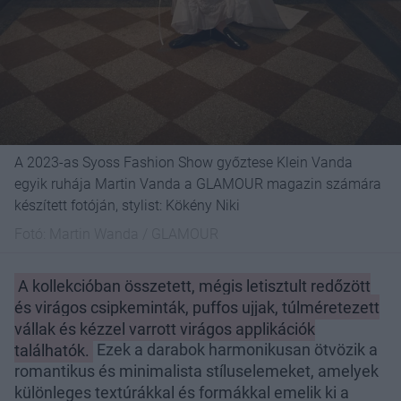
A 2023-as Syoss Fashion Show győztese Klein Vanda
egyik ruhája Martin Vanda a GLAMOUR magazin számára
készített fotóján, stylist: Kökény Niki
Fotó:
Martin Wanda / GLAMOUR
A kollekcióban összetett, mégis letisztult redőzött
és virágos csipkeminták, puffos ujjak, túlméretezett
vállak és kézzel varrott virágos applikációk
találhatók.
Ezek a darabok harmonikusan ötvözik a
romantikus és minimalista stíluselemeket, amelyek
különleges textúrákkal és formákkal emelik ki a