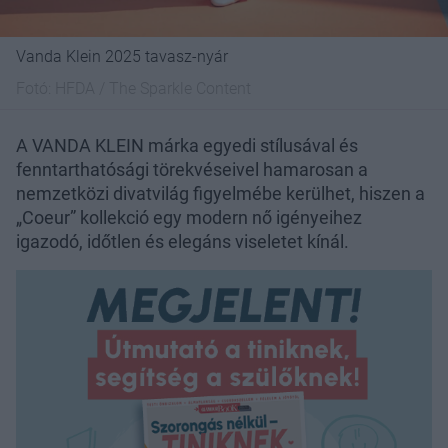
Vanda Klein 2025 tavasz-nyár
Fotó:
HFDA / The Sparkle Content
A VANDA KLEIN márka egyedi stílusával és
fenntarthatósági törekvéseivel hamarosan a
nemzetközi divatvilág figyelmébe kerülhet, hiszen a
„Coeur” kollekció egy modern nő igényeihez
igazodó, időtlen és elegáns viseletet kínál.