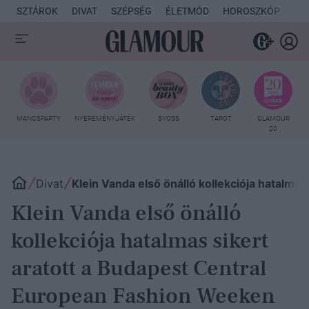
SZTÁROK
DIVAT
SZÉPSÉG
ÉLETMÓD
HOROSZKÓP
KU
MANCSPARTY
NYEREMÉNYJÁTÉK
SYOSS
TAROT
GLAMOUR
20
Divat
Klein Vanda első önálló kollekciója hatalma
Klein Vanda első önálló
kollekciója hatalmas sikert
aratott a Budapest Central
European Fashion Weeken