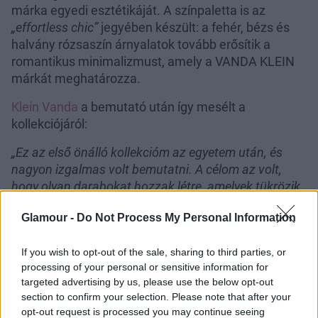
márka egyedi esztétikáját. A színpaletta is az
„effortless chic”
jegyében készült: a fehér, bézs és
halvány rózsaszín árnyalatok tovább erősítik a
romantikus minimalizmust, amely a VANDA KLEIN
márkát meghatározza.
Klein Vanda
a bemutató után így mesélt a
kollekciójáról:
„Ez az első önálló kollekcióm az egyetem után, és
nagyon izgalmas volt bemutatni. A célom az volt,
hogy olyan darabokat hozzak létre, amelyek tükrözik
a stílusomat és a tanulmányaim során szerzett
Glamour -
Do Not Process My Personal Information
tapasztalataimat. A kötött és szövött anyagok
használata különösen fontos számomra, mert ezek a
If you wish to opt-out of the sale, sharing to third parties, or
két szakirányom voltak az egyetemen. Az anyagok
processing of your personal or sensitive information for
keverése, rétegezése és a különböző textúrák
targeted advertising by us, please use the below opt-out
kombinálása izgalmas lehetőségeket kínál a
section to confirm your selection. Please note that after your
viselőknek. Fenntarthatóságra törekszem, és
opt-out request is processed you may continue seeing