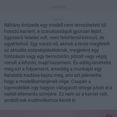
Néhány évtizede egy modell nem tervezhetett túl
hosszú karriert, a szavatosságuk gyorsan lejárt.
Egyszerű feladat volt, nem feltétlenül könnyű, de
egyértelmű. Egy vonzó nő, akinek a teste megfelelt
az aktuális szépségideáloknak, megjelent egy
fotózáson vagy egy bemutatón, pózolt vagy végig
vonult a kifutón, majd hazament. És addig ismételte
meg ezt a folyamatot, ameddig a munkáját egy
fiatalabb kiadása kapta meg, ami azt jelentette,
hogy a modellkarrierjének vége. Csupán a
topmodellek egy nagyon válogatott rétege jutott el a
valódi elismerés szintjére. Ez nem az a karrier volt,
amiből sok multimilliomos került ki.