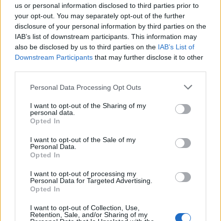
us or personal information disclosed to third parties prior to
versengés (a pozitív versengés rendben van:
your opt-out. You may separately opt-out of the further
Jasmine Tookes és Josephine Skriver a közös
disclosure of your personal information by third parties on the
Instagram oldalukon, @joja, edzésvideókat osztanak
IAB’s list of downstream participants. This information may
meg, és a Facebookon élőben is közvetítik ezeket –
also be disclosed by us to third parties on the
IAB’s List of
nagyon kemény). "Azok a vad, az 1980-as évekre
Downstream Participants
that may further disclose it to other
jellemző fotózások, ahol mindenki cigizik és
third parties.
drogozik? Már senki sem csinálja. Senki nem
Please note that this website/app uses one or more Google
Personal Data Processing Opt Outs
részeg. Senki nem jár el késő estig bulizni. Senki
services and may gather and store information including but
sem jön úgy dolgozni, hogy másnapos" - mondja
not limited to your visit or usage behaviour. You may click to
I want to opt-out of the Sharing of my
personal data.
Razek. "Nem is emlékszem az utolsó alkalomra,
grant or deny consent to Google and its third-party tags to
Opted In
amikor valakit ki kellett oktatnom".
use your data for below specified purposes in below Google
consent section.
I want to opt-out of the Sale of my
Tudtad?
Ezt eszik a VS modellek a show után
Personal Data.
Opted In
Ahelyett, hogy pezsgővel öblögetnének, a modellek
I want to opt-out of processing my
avokádós pirítóst majszolnak, és arról
Personal Data for Targeted Advertising.
tanácskoznak, hogyan győzzék le a repüléssel
Opted In
együtt járó fáradtságot. ("Komoly alvásbeosztásom
I want to opt-out of Collection, Use,
van" - árulta el egyszer Hill). És úgy állnak hozzá az
Retention, Sale, and/or Sharing of my