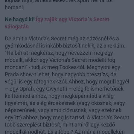
lógnak rajta, amióta elkezdtek sportmelltartót
hordani.
Ne hagyd ki!
Így zajlik egy Victoria`s Secret
válogatás
De amit a Victoria's Secret még az edzésnél és a
gyámkodásnál is inkább biztosít nekik, az a reklám.
"Ha bárkit megkérsz, hogy nevezzen meg egy
modellt, akkor egy Victoria's Secret modellt fog
mondani" - tudjuk meg Tookes-tól. Megnyitni egy
Prada show-t lehet, hogy nagyobb presztízs, de
végül is egy rétegnek szól. Ahhoz, hogy mogul legyél
– egy Oprah, egy Gwyneth – elég felismerhetőnek
kell lenned ahhoz, hogy megkaparintsd a világ
figyelmét, és elég érdekesnek (vagy okosnak, vagy
népszerűnek, vagy ambiciózusnak, vagy ezeknek
együtt) ahhoz, hogy meg is tartsd. A Victoria's Secret
több szereplést biztosít, mint amiről egy kezdő
modell álmodhat. És a többi? Az már a modelleken