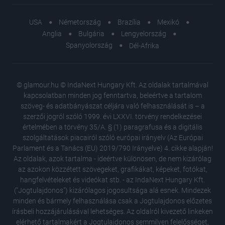
USA
Németország
Brazília
Mexikó
Anglia
Bulgária
Lengyelország
Spanyolország
Dél-Afrika
© glamour.hu © IndaNext Hungary Kft. Az oldalak tartalmával
kapcsolatban minden jog fenntartva, beleértve a tartalom
szöveg- és adatbányászat céljára való felhasználását is – a
szerzői jogról szóló 1999. évi LXXVI. törvény rendelkezései
értelmében a törvény 35/A. § (1) paragrafusa és a digitális
szolgáltatások piacairól szóló európai irányelv (Az Európai
Parlament és a Tanács (EU) 2019/790 Irányelve) 4. cikke alapján!
Az oldalak, azok tartalma - ideértve különösen, de nem kizárólag
az azokon közzétett szövegeket, grafikákat, képeket, fotókat,
hangfelvételeket és videókat stb. - az IndaNext Hungary Kft.
("Jogtulajdonos") kizárólagos jogosultsága alá esnek. Mindezek
minden és bármely felhasználása csak a Jogtulajdonos előzetes
írásbeli hozzájárulásával lehetséges. Az oldalról kivezető linkeken
elérhető tartalmakért a Jogtulajdonos semmilyen felelősséget,
Nem volt