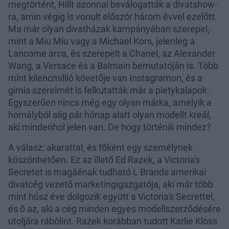
megtörtént, Hillt azonnal beválogatták a divatshow-
ra, amin végig is vonult először három évvel ezelőtt.
Ma már olyan divatházak kampányában szerepel,
mint a Miu Miu vagy a Michael Kors, jelenleg a
Lancome arca, és szerepelt a Chanel, az Alexander
Wang, a Versace és a Balmain bemutatóján is. Több
mint kilencmillió követője van Instagramon, és a
gimis szerelmét is felkutatták már a pletykalapok.
Egyszerűen nincs még egy olyan márka, amelyik a
homályból alig pár hónap alatt olyan modellt kreál,
aki mindenhol jelen van. De hogy történik mindez?
A válasz: akarattal, és főként egy személynek
köszönhetően. Ez az illető Ed Razek, a Victoria's
Secretet is magáénak tudható L Brands amerikai
divatcég vezető marketingigazgatója, aki már több
mint húsz éve dolgozik együtt a Victoria's Secrettel,
és ő az, aki a cég minden egyes modellszerződésére
utoljára rábólint. Razek korábban tudott Karlie Kloss