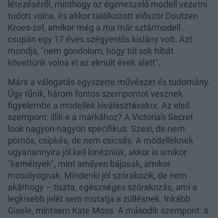
létezéséről, minthogy az égimeszelő modell vezetni
tudott volna, és akkor találkozott először Doutzen
Kroes-zel, amikor még a ma már sztármodell
csupán egy 17 éves szégyenlős kislány volt. Azt
mondja, "nem gondolom, hogy túl sok hibát
követtünk volna el az elmúlt évek alatt".
Mára a válogatás egyszerre művészet és tudomány.
Úgy tűnik, három fontos szempontot vesznek
figyelembe a modellek kiválasztásakor. Az első
szempont: illik-e a márkához? A Victoria's Secret
look nagyon-nagyon specifikus. Szexi, de nem
pornós, csipkés, de nem csicsás. A modelleknek
ugyanannyira jól kell kinézniük, akkor is amikor
"kemények", mint amilyen bájosak, amikor
mosolyognak. Mindenki jól szórakozik, de nem
akárhogy – tiszta, egészséges szórakozás, ami a
legkisebb jelét sem mutatja a züllésnek. Inkább
Gisele, mintsem Kate Moss. A második szempont: a