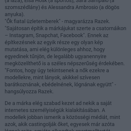
(a laza), Elsa Hosk (a sportos), Sara Sampaio (a
szomszédlány) és Alessandra Ambrosio (a dögös
anyuka).
"Ők fiatal üzletemberek" - magyarázza Razek.
"Sajátosan építik a márkájukat szerte a csatornáikon
– Instagram, Snapchat, Facebook". Ennek az
építkezésnek az egyik része egy olyan kép
mutatása, ami elég különleges ahhoz, hogy
egyedinek tűnjön, de legalább ugyanennyire
megközelíthető is a széles népszerűség érdekében.
"Fontos, hogy úgy tekintsenek a nők ezekre a
modellekre, mint lányok, akikkel szívesen
barátkoznának, ebédelnének, lógnának együtt" -
hangsúlyozza Razek.
De a márka elég szabad kezet ad nekik a saját
internetes személyiségük kialakításában. A
modellek jobban ismerik a közösségi médiát, mint
azok, akik castingolják őket, egyesek már azóta