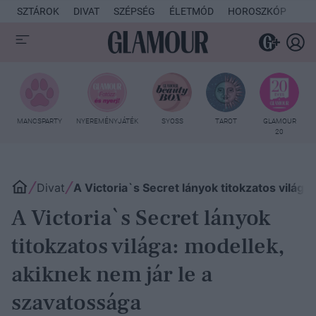
SZTÁROK
DIVAT
SZÉPSÉG
ÉLETMÓD
HOROSZKÓP
KU
MANCSPARTY
NYEREMÉNYJÁTÉK
SYOSS
TAROT
GLAMOUR
20
Divat
A Victoria`s Secret lányok titokzatos világa
A Victoria`s Secret lányok
titokzatos világa: modellek,
akiknek nem jár le a
szavatossága