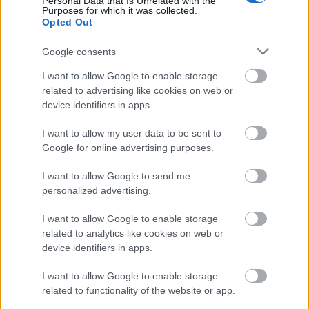
Personal Data that Is Unrelated with the
egészségükhöz, mint az olimpiai atléták, mentálisan
Purposes for which it was collected.
és fizikálisan: "Sosem edzettem olyan keményen,
Opted Out
mint most" - meséli Stella Maxwell. "Ahelyett, hogy
Google consents
vékony lennék, tónusos és erős vagyok. Meg tudom
csinálni a spárgát, tudok kézen állni, annyi mindenre
I want to allow Google to enable storage
képes vagyok, amit korábban nem tudtam
related to advertising like cookies on web or
megcsinálni". Az edzéseik mellett a terveikről is
device identifiers in apps.
mesélnek. " A Victoria's Secret akkora lehetőséget
I want to allow my user data to be sent to
ad nekünk" - mondja Tookes. "Az a célom, hogy saját
Google for online advertising purposes.
szépségmárkám legyen, és talán egy beszélgetős
műsorom" (Oprah és Tyra Banks is a példaképe).
I want to allow Google to send me
Néhány évtizede egy modell szájából ez teljesen
personalized advertising.
őrült kijelentés lett volna, de ahogy a női celebstátus
I want to allow Google to enable storage
határai is kiszélesednek, úgy a modelleké is. Az
related to analytics like cookies on web or
olyan multitalentumok, mint Gwyneth Paltrow és
device identifiers in apps.
Jessica Alba – akik egyszerre vállalkozók, anyák és
stílusikonok – kitaposták az utat a nőknek, így Karlie
I want to allow Google to enable storage
Kloss a Victoria's Secret kifutójáról odáig jutott, hogy
related to functionality of the website or app.
lányoknak szóló programozó táborokat támogat,