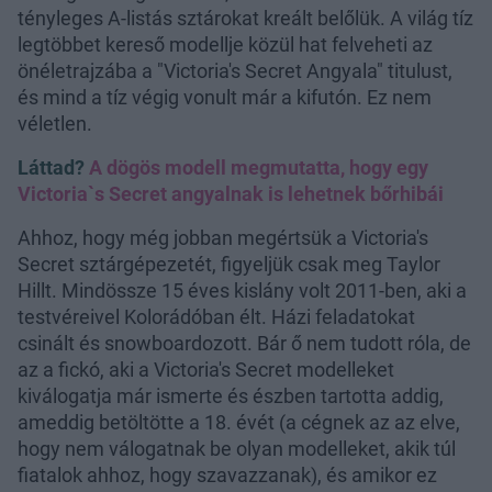
tényleges A-listás sztárokat kreált belőlük. A világ tíz
legtöbbet kereső modellje közül hat felveheti az
önéletrajzába a "Victoria's Secret Angyala" titulust,
és mind a tíz végig vonult már a kifutón. Ez nem
véletlen.
Láttad?
A dögös modell megmutatta, hogy egy
Victoria`s Secret angyalnak is lehetnek bőrhibái
Ahhoz, hogy még jobban megértsük a Victoria's
Secret sztárgépezetét, figyeljük csak meg Taylor
Hillt. Mindössze 15 éves kislány volt 2011-ben, aki a
testvéreivel Kolorádóban élt. Házi feladatokat
csinált és snowboardozott. Bár ő nem tudott róla, de
az a fickó, aki a Victoria's Secret modelleket
kiválogatja már ismerte és észben tartotta addig,
ameddig betöltötte a 18. évét (a cégnek az az elve,
hogy nem válogatnak be olyan modelleket, akik túl
fiatalok ahhoz, hogy szavazzanak), és amikor ez