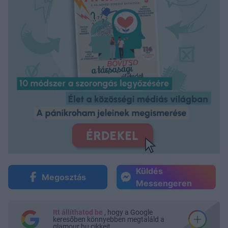
Küldés
Megosztás
Messengeren
Itt állíthatod be
, hogy a Google
keresőben könnyebben megtaláld a
glamour.hu cikkeit