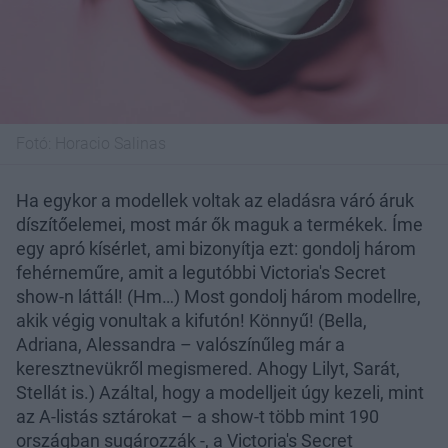
Fotó:
Horacio Salinas
Ha egykor a modellek voltak az eladásra váró áruk
díszítőelemei, most már ők maguk a termékek. Íme
egy apró kísérlet, ami bizonyítja ezt: gondolj három
fehérneműre, amit a legutóbbi Victoria's Secret
show-n láttál! (Hm…) Most gondolj három modellre,
akik végig vonultak a kifutón! Könnyű! (Bella,
Adriana, Alessandra – valószínűleg már a
keresztnevükről megismered. Ahogy Lilyt, Sarát,
Stellát is.) Azáltal, hogy a modelljeit úgy kezeli, mint
az A-listás sztárokat – a show-t több mint 190
országban sugározzák -, a Victoria's Secret