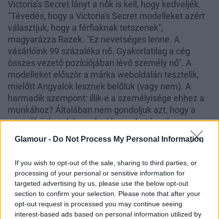
Victoria's Secret lányt a nők is kell, hogy kedveljék.
"Tévedés, hogy a Victoria's Secret modelleket azért
választjuk, hogy a férfiaknak tetszenek",
magyarázza Razek. "Ez nevetséges lenne. A
vásárlóink 99 százaléka nő. Gyakorlatilag a cég
összes vezető pozíciójában lévő személy nő". A
modelleket először a márka weboldalán tesztelik,
mielőtt Angyalok lesznek belőlük (vagy nem). A
harmadik szempont: illik-e a személyisége ehhez a
munkához? Általában nem gondoljuk azt, hogy a
személyiségnek komolyabb meghatározó szerepe
lenne a modellkedésben, de a nem megfelelő
Glamour -
Do Not Process My Personal Information
magatartásra rámehet a modell munkája egy olyan
hatalmas cégnél, mint a Victoria's Secret. "Nem
If you wish to opt-out of the sale, sharing to third parties, or
érdekelnek a dívák" - jelenti ki Razek. "Nagyon sok
processing of your personal or sensitive information for
sikeres modell létezik, de olyan csapatra van
targeted advertising by us, please use the below opt-out
szükségünk, amelyiknek a tagjai jóban vannak és
section to confirm your selection. Please note that after your
támogatják egymást". Nem jöhet szóba a
opt-out request is processed you may continue seeing
interest-based ads based on personal information utilized by
cinikusság, a helytelen viselkedés, és a negatív