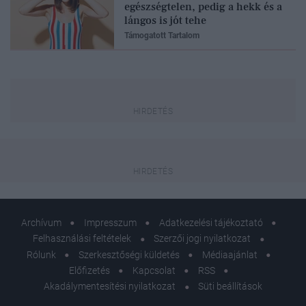
egészségtelen, pedig a hekk és a
lángos is jót tehe
Támogatott Tartalom
Archívum
Impresszum
Adatkezelési tájékoztató
Felhasználási feltételek
Szerzői jogi nyilatkozat
Rólunk
Szerkesztőségi küldetés
Médiaajánlat
Előfizetés
Kapcsolat
RSS
Akadálymentesítési nyilatkozat
Süti beállítások