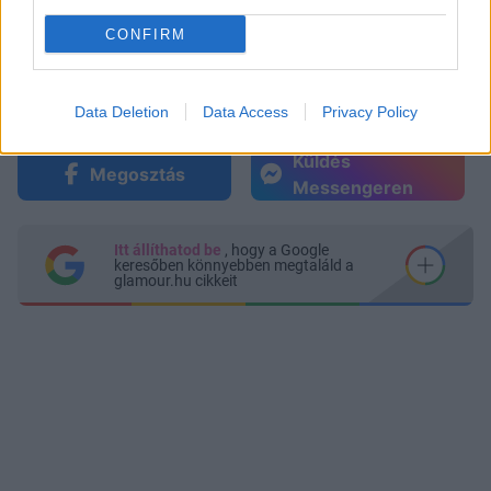
CONFIRM
Data Deletion
Data Access
Privacy Policy
Küldés
Megosztás
Messengeren
Itt állíthatod be
, hogy a Google
keresőben könnyebben megtaláld a
glamour.hu cikkeit