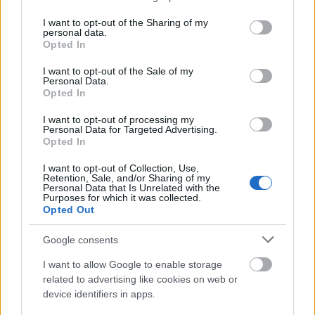
services and may gather and store information including but
not limited to your visit or usage behaviour. You may click to
I want to opt-out of the Sharing of my
personal data.
grant or deny consent to Google and its third-party tags to
Opted In
Fogyassz gotu kolát
use your data for below specified purposes in below Google
consent section.
I want to opt-out of the Sale of my
Personal Data.
A gotu kola egy trópusi növény, a petrezselyem
Opted In
közeli rokona. Segít a bőröd számára szükséges
kollagén és elasztin biztosításában, javítja a
I want to opt-out of processing my
Personal Data for Targeted Advertising.
rugalmasságot és megvastagítja a bőrt, hogy az
Opted In
egyenetlen felület simább legyen. A gotu kolát tea
és kapszula formájában is fogyaszthatod,
I want to opt-out of Collection, Use,
Retention, Sale, and/or Sharing of my
beszerezni pedig leginkább bioboltokból tudod.
Personal Data that Is Unrelated with the
Purposes for which it was collected.
Próbáld ki a lézerterápiát
Opted Out
Google consents
A lézerterápia is segíthet a narancsbőr
megszüntetésében, nem mellesleg nem is kell
I want to allow Google to enable storage
drága kezelésekre költened, hiszen már vannak
related to advertising like cookies on web or
olyan masszázsgépek, amiket otthon is bármikor
device identifiers in apps.
használhatsz. Ezek a gépek, akárcsak a koffein