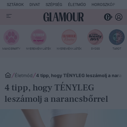
SZTÁROK
DIVAT
SZÉPSÉG
ÉLETMÓD
HOROSZKÓP
KU
MANCSPARTY
NYEREMÉNYJÁTÉK
NYEREMÉNYJÁTÉK
SYOSS
TAROT
Életmód
4 tipp, hogy TÉNYLEG leszámolj a naranc
4 tipp, hogy TÉNYLEG
leszámolj a narancsbőrrel