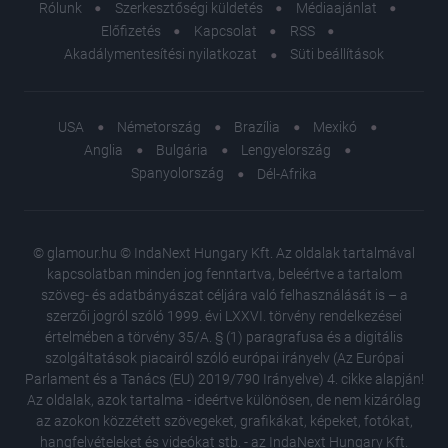
Rólunk
Szerkesztőségi küldetés
Médiaajánlat
Előfizetés
Kapcsolat
RSS
Akadálymentesítési nyilatkozat
Süti beállítások
USA
Németország
Brazília
Mexikó
Anglia
Bulgária
Lengyelország
Spanyolország
Dél-Afrika
© glamour.hu © IndaNext Hungary Kft. Az oldalak tartalmával
kapcsolatban minden jog fenntartva, beleértve a tartalom
szöveg- és adatbányászat céljára való felhasználását is – a
szerzői jogról szóló 1999. évi LXXVI. törvény rendelkezései
értelmében a törvény 35/A. § (1) paragrafusa és a digitális
szolgáltatások piacairól szóló európai irányelv (Az Európai
Parlament és a Tanács (EU) 2019/790 Irányelve) 4. cikke alapján!
Az oldalak, azok tartalma - ideértve különösen, de nem kizárólag
az azokon közzétett szövegeket, grafikákat, képeket, fotókat,
hangfelvételeket és videókat stb. - az IndaNext Hungary Kft.