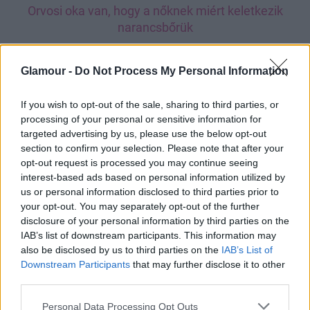
Orvosi oka van, hogy a nőknek miért keletkezik
narancsbőrük
Orvosi oka van, hogy a nőknek miért keletkezik
narancsbőrük
Glamour -
Do Not Process My Personal Information
If you wish to opt-out of the sale, sharing to third parties, or
processing of your personal or sensitive information for
targeted advertising by us, please use the below opt-out
section to confirm your selection. Please note that after your
opt-out request is processed you may continue seeing
interest-based ads based on personal information utilized by
us or personal information disclosed to third parties prior to
your opt-out. You may separately opt-out of the further
disclosure of your personal information by third parties on the
IAB’s list of downstream participants. This information may
also be disclosed by us to third parties on the
IAB’s List of
Downstream Participants
that may further disclose it to other
third parties.
Please note that this website/app uses one or more Google
Personal Data Processing Opt Outs