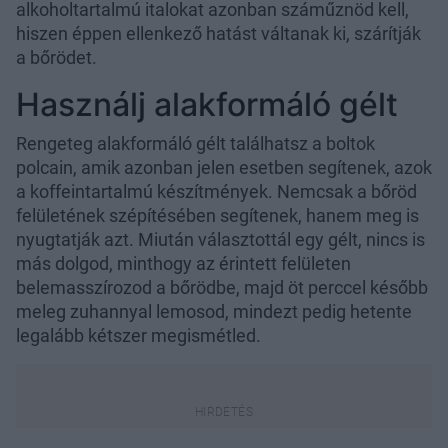
alkoholtartalmú italokat azonban száműznöd kell,
hiszen éppen ellenkező hatást váltanak ki, szárítják
a bőrödet.
Használj alakformáló gélt
Rengeteg alakformáló gélt találhatsz a boltok
polcain, amik azonban jelen esetben segítenek, azok
a koffeintartalmú készítmények. Nemcsak a bőröd
felületének szépítésében segítenek, hanem meg is
nyugtatják azt. Miután választottál egy gélt, nincs is
más dolgod, minthogy az érintett felületen
belemasszírozod a bőrödbe, majd öt perccel később
meleg zuhannyal lemosod, mindezt pedig hetente
legalább kétszer megismétled.