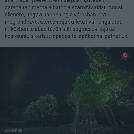
akár Ladánybene 27-et hallgatsz szívesen,
garanáltan megtalálhatod a számításaidat. Annak
ellenére, hogy a happening a városban lesz
megrendezve, átérezhetjük a fesztiválhangulatot:
miközben szabad tűzön sült bográcsos kajákat
kóstolunk, a kerti színpados fellépőket hallgathatjuk.