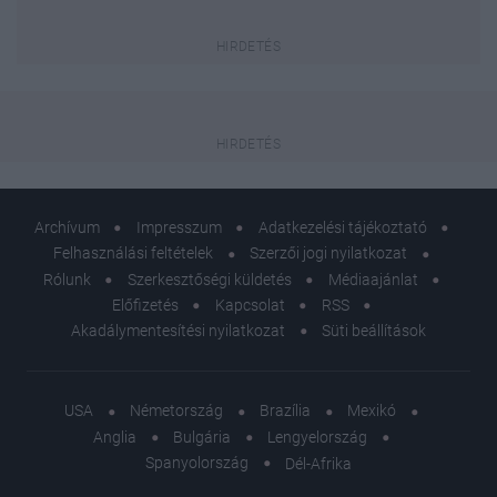
Archívum
Impresszum
Adatkezelési tájékoztató
Felhasználási feltételek
Szerzői jogi nyilatkozat
Rólunk
Szerkesztőségi küldetés
Médiaajánlat
Előfizetés
Kapcsolat
RSS
Akadálymentesítési nyilatkozat
Süti beállítások
USA
Németország
Brazília
Mexikó
Anglia
Bulgária
Lengyelország
Spanyolország
Dél-Afrika