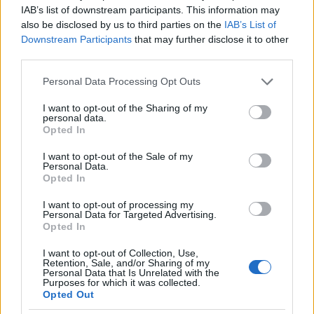
IAB’s list of downstream participants. This information may
also be disclosed by us to third parties on the
IAB’s List of
Fotó:
fotó: VéNégy Fesztivál
Downstream Participants
that may further disclose it to other
third parties.
Az idén ötödik alkalommal startoló fesztivál
Please note that this website/app uses one or more Google
Personal Data Processing Opt Outs
services and may gather and store information including but
nemcsak a zene, de a színház szerelmeseit is
not limited to your visit or usage behaviour. You may click to
I want to opt-out of the Sharing of my
szeretettel várja. A programok között
personal data.
grant or deny consent to Google and its third-party tags to
megtalálhatjuk minden év klasszikus fellépőit, a
Opted In
use your data for below specified purposes in below Google
VéNégy fesztiválra is ellátogat a Punnany Massif, az
consent section.
I want to opt-out of the Sale of my
Irie Maffia, a 30Y, a Supernem, illetve több külföldi
Personal Data.
fellépővel is találkozhatnak az érdeklődők. A négy
Opted In
helyszínes happeningen napközben színházi
I want to opt-out of processing my
performanszokat tart majd a TÁP Színház és a
Personal Data for Targeted Advertising.
Opted In
Nylon Group, reggelente pedig jógaórán is részt
vehetsz. És minden fesztivál elengedhetetlen
I want to opt-out of Collection, Use,
kelléke, a vízpart természetesen itt is jelen van: a
Retention, Sale, and/or Sharing of my
Personal Data that Is Unrelated with the
VéNégyet Vácon szervezik, így bármikor lemehetsz
Purposes for which it was collected.
Opted Out
megmártózni a Dunában.