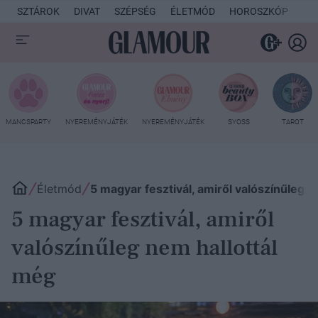
SZTÁROK
DIVAT
SZÉPSÉG
ÉLETMÓD
HOROSZKÓP
KU
MANCSPARTY
NYEREMÉNYJÁTÉK
NYEREMÉNYJÁTÉK
SYOSS
TAROT
Életmód
5 magyar fesztivál, amiről valószínűleg n
5 magyar fesztivál, amiről
valószínűleg nem hallottál
még