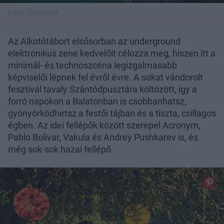
Fotó:
facebook
Az Alkotótábort elsősorban az underground
elektronikus zene kedvelőit célozza meg, hiszen itt a
minimál- és technoszcéna legizgalmasabb
képviselői lépnek fel évről évre. A sokat vándorolt
fesztivál tavaly Szántódpusztára költözött, így a
forró napokon a Balatonban is csobbanhatsz,
gyönyörködhetsz a festői tájban és a tiszta, csillagos
égben. Az idei fellépők között szerepel Acronym,
Pablo Bolivar, Vakula és Andrey Pushkarev is, és
még sok-sok hazai fellépő.