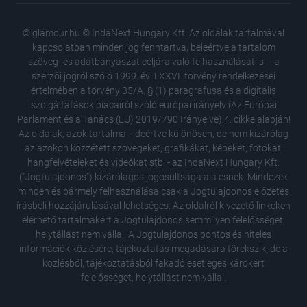
© glamour.hu © IndaNext Hungary Kft. Az oldalak tartalmával
kapcsolatban minden jog fenntartva, beleértve a tartalom
szöveg- és adatbányászat céljára való felhasználását is – a
szerzői jogról szóló 1999. évi LXXVI. törvény rendelkezései
értelmében a törvény 35/A. § (1) paragrafusa és a digitális
szolgáltatások piacairól szóló európai irányelv (Az Európai
Parlament és a Tanács (EU) 2019/790 Irányelve) 4. cikke alapján!
Az oldalak, azok tartalma - ideértve különösen, de nem kizárólag
az azokon közzétett szövegeket, grafikákat, képeket, fotókat,
hangfelvételeket és videókat stb. - az IndaNext Hungary Kft.
("Jogtulajdonos") kizárólagos jogosultsága alá esnek. Mindezek
minden és bármely felhasználása csak a Jogtulajdonos előzetes
írásbeli hozzájárulásával lehetséges. Az oldalról kivezető linkeken
elérhető tartalmakért a Jogtulajdonos semmilyen felelősséget,
helytállást nem vállal. A Jogtulajdonos pontos és hiteles
Billie E
információk közlésére, tájékoztatás megadására törekszik, de a
átalaku
közlésből, tájékoztatásból fakadó esetleges károkért
A divats
felelősséget, helytállást nem vállal.
amit eg