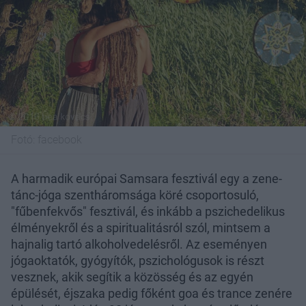
Fotó:
facebook
A harmadik európai Samsara fesztivál egy a zene-
tánc-jóga szentháromsága köré csoportosuló,
"fűbenfekvős" fesztivál, és inkább a pszichedelikus
élményekről és a spiritualitásról szól, mintsem a
hajnalig tartó alkoholvedelésről. Az eseményen
jógaoktatók, gyógyítók, pszichológusok is részt
vesznek, akik segítik a közösség és az egyén
épülését, éjszaka pedig főként goa és trance zenére