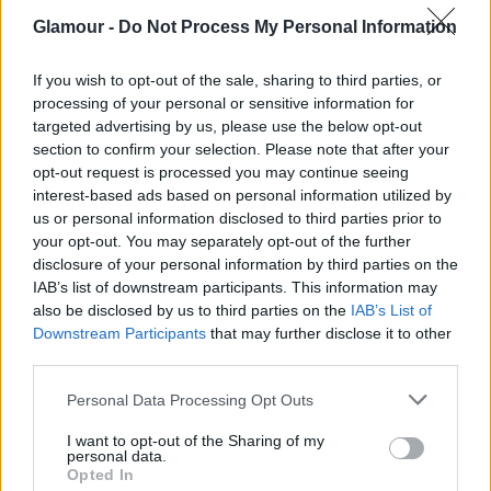
Melyik volt eddig a legnehezebb búcsúd?
Glamour -
Do Not Process My Personal Information
Mi volt az utolsó hazugságod és kinek?
If you wish to opt-out of the sale, sharing to third parties, or
processing of your personal or sensitive information for
Mi volt a legnagyobb dicséret, amit valaha
targeted advertising by us, please use the below opt-out
kaptál?
section to confirm your selection. Please note that after your
opt-out request is processed you may continue seeing
interest-based ads based on personal information utilized by
Mi a kedvenc ételed?
us or personal information disclosed to third parties prior to
your opt-out. You may separately opt-out of the further
disclosure of your personal information by third parties on the
Szerinted melyik a legjobb fizikai tulajdonságod?
IAB’s list of downstream participants. This information may
also be disclosed by us to third parties on the
IAB’s List of
Melyik az a 3 dolog az életedben, ami a
Downstream Participants
that may further disclose it to other
third parties.
leginkább idegesít?
Please note that this website/app uses one or more Google
Personal Data Processing Opt Outs
services and may gather and store information including but
És mi az a 3 dolog, ami segít megküzdeni a
not limited to your visit or usage behaviour. You may click to
I want to opt-out of the Sharing of my
stresszel?
personal data.
grant or deny consent to Google and its third-party tags to
Opted In
use your data for below specified purposes in below Google