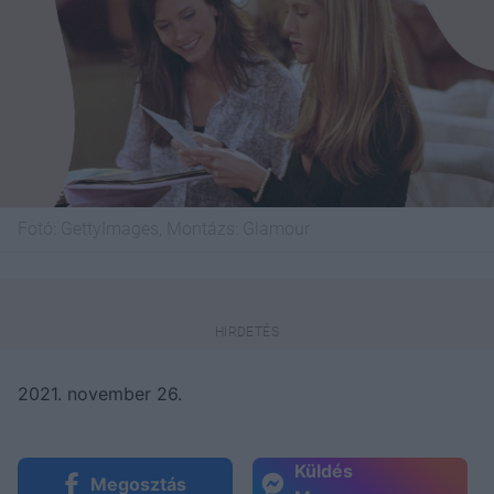
Fotó:
GettyImages, Montázs: Glamour
2021. november 26.
Küldés
Megosztás