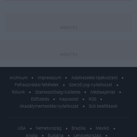
Archívum
Impresszum
Adatkezelési tájékoztató
Felhasználási feltételek
Szerzői jogi nyilatkozat
Rólunk
Szerkesztőségi küldetés
Médiaajánlat
Előfizetés
Kapcsolat
RSS
Akadálymentesítési nyilatkozat
Süti beállítások
USA
Németország
Brazília
Mexikó
Anglia
Bulgária
Lengyelország