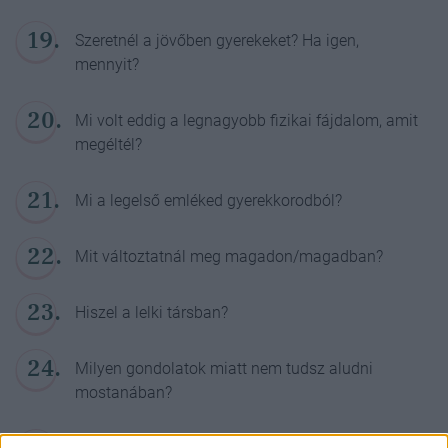
Szeretnél a jövőben gyerekeket? Ha igen,
mennyit?
Mi volt eddig a legnagyobb fizikai fájdalom, amit
megéltél?
Mi a legelső emléked gyerekkorodból?
Mit változtatnál meg magadon/magadban?
Hiszel a lelki társban?
Milyen gondolatok miatt nem tudsz aludni
mostanában?