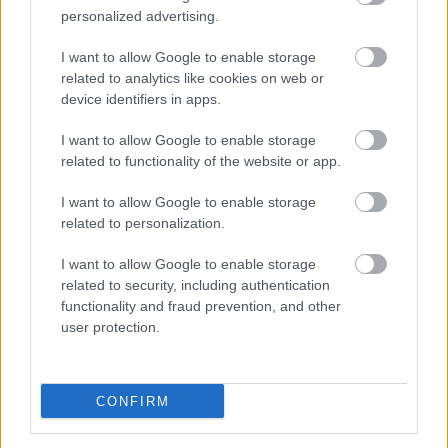
personalized advertising.
Volt már olyan, hogy egy nagyon jó barátságod
I want to allow Google to enable storage
romlott meg?
related to analytics like cookies on web or
device identifiers in apps.
Ki volt az első legjobb barátnőd? Azóta is tartod
I want to allow Google to enable storage
vele a kapcsolatot?
related to functionality of the website or app.
Tudnál távkapcsolatban élni?
I want to allow Google to enable storage
related to personalization.
Szerinted mi a legjobb módja a konfliktus
I want to allow Google to enable storage
kezelésnek?
related to security, including authentication
functionality and fraud prevention, and other
user protection.
Hogyan találkoztak a szüleid?
Milyennek ítéled meg a közösségi média
CONFIRM
használatod?