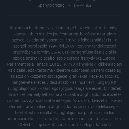
Spanyolország
Dél-Afrika
© glamour.hu © IndaNext Hungary Kft. Az oldalak tartalmával
kapcsolatban minden jog fenntartva, beleértve a tartalom
szöveg- és adatbányászat céljára való felhasználását is – a
szerzői jogról szóló 1999. évi LXXVI. törvény rendelkezései
értelmében a törvény 35/A. § (1) paragrafusa és a digitális
szolgáltatások piacairól szóló európai irányelv (Az Európai
Parlament és a Tanács (EU) 2019/790 Irányelve) 4. cikke alapján!
Az oldalak, azok tartalma - ideértve különösen, de nem kizárólag
az azokon közzétett szövegeket, grafikákat, képeket, fotókat,
hangfelvételeket és videókat stb. - az IndaNext Hungary Kft.
("Jogtulajdonos") kizárólagos jogosultsága alá esnek. Mindezek
minden és bármely felhasználása csak a Jogtulajdonos előzetes
írásbeli hozzájárulásával lehetséges. Az oldalról kivezető linkeken
elérhető tartalmakért a Jogtulajdonos semmilyen felelősséget,
helytállást nem vállal. A Jogtulajdonos pontos és hiteles
Ő az a 1
információk közlésére, tájékoztatás megadására törekszik, de a
követke
közlésből, tájékoztatásból fakadó esetleges károkért