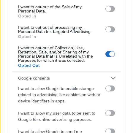
Mikor voltál utoljára féltékeny és miért?
consent section.
I want to opt-out of the Sale of my
Personal Data.
Opted In
Ha csak 3 dolog lehetne a bakancslistádon, mi
I want to opt-out of processing my
lenne az a 3?
Personal Data for Targeted Advertising.
Opted In
Mi volt az eddigi legrosszabb döntésed?
I want to opt-out of Collection, Use,
Retention, Sale, and/or Sharing of my
Personal Data that Is Unrelated with the
Purposes for which it was collected.
Mi az, amit soha nem tudnál megbocsájtani?
Opted Out
Google consents
Hogyan nézne ki az álom lánykérésed?
I want to allow Google to enable storage
related to advertising like cookies on web or
Mikor érezted magad a leginkább szeretve?
device identifiers in apps.
Milyennek képzeled az álom házad?
I want to allow my user data to be sent to
Google for online advertising purposes.
Mi inspirál téged?
I want to allow Google to send me