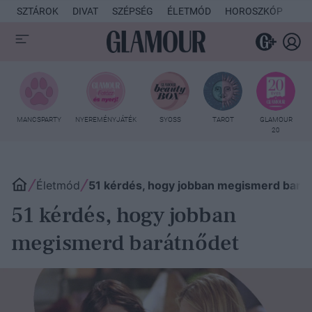
SZTÁROK
DIVAT
SZÉPSÉG
ÉLETMÓD
HOROSZKÓP
KU
MANCSPARTY
NYEREMÉNYJÁTÉK
SYOSS
TAROT
GLAMOUR
20
Életmód
51 kérdés, hogy jobban megismerd bará
51 kérdés, hogy jobban
megismerd barátnődet