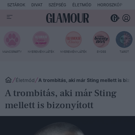
SZTÁROK
DIVAT
SZÉPSÉG
ÉLETMÓD
HOROSZKÓP
KU
MANCSPARTY
NYEREMÉNYJÁTÉK
NYEREMÉNYJÁTÉK
SYOSS
TAROT
Életmód
A trombitás, aki már Sting mellett is bizo
A trombitás, aki már Sting
mellett is bizonyított