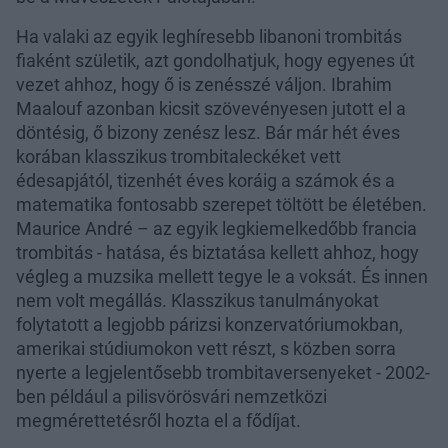
Ha valaki az egyik leghíresebb libanoni trombitás
fiaként születik, azt gondolhatjuk, hogy egyenes út
vezet ahhoz, hogy ő is zenésszé váljon. Ibrahim
Maalouf azonban kicsit szövevényesen jutott el a
döntésig, ő bizony zenész lesz. Bár már hét éves
korában klasszikus trombitaleckéket vett
édesapjától, tizenhét éves koráig a számok és a
matematika fontosabb szerepet töltött be életében.
Maurice André – az egyik legkiemelkedőbb francia
trombitás - hatása, és biztatása kellett ahhoz, hogy
végleg a muzsika mellett tegye le a voksát. És innen
nem volt megállás. Klasszikus tanulmányokat
folytatott a legjobb párizsi konzervatóriumokban,
amerikai stúdiumokon vett részt, s közben sorra
nyerte a legjelentősebb trombitaversenyeket - 2002-
ben például a pilisvörösvári nemzetközi
megmérettetésről hozta el a fődíjat.