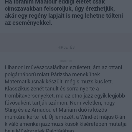
Ha Ibrahim Maalouf eddigi életét csak
címszavakban felsoroljuk, úgy érezhetjük,
akár egy regény lapjait is meg lehetne tölteni
az eseményekkel.
Libanoni művészcsaládban született, ám az ottani
polgárháború miatt Párizsba menekültek.
Matematikusnak készült, mégis muzsikus lett.
Klasszikus zenét tanult és sorra nyerte a
trombitaversenyeket, ma az etno-jazz egyik legjobb
fúvósaként tartják számon. Nem véletlen, hogy
Sting és az Amadou et Mariam duó is közös
munkára kérte fel. Új lemezét, a Wind-et május 8-án
kiváló amerikai jazzmuzsikusok kíséretében mutatja
be a Művészetek Palotájában.