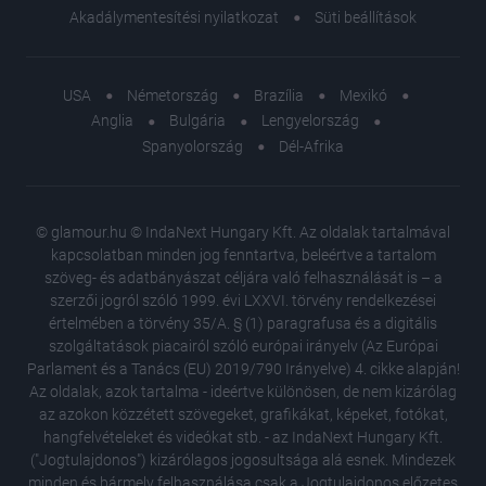
Akadálymentesítési nyilatkozat
Süti beállítások
USA
Németország
Brazília
Mexikó
Anglia
Bulgária
Lengyelország
Spanyolország
Dél-Afrika
© glamour.hu © IndaNext Hungary Kft. Az oldalak tartalmával
kapcsolatban minden jog fenntartva, beleértve a tartalom
szöveg- és adatbányászat céljára való felhasználását is – a
szerzői jogról szóló 1999. évi LXXVI. törvény rendelkezései
értelmében a törvény 35/A. § (1) paragrafusa és a digitális
szolgáltatások piacairól szóló európai irányelv (Az Európai
Parlament és a Tanács (EU) 2019/790 Irányelve) 4. cikke alapján!
Az oldalak, azok tartalma - ideértve különösen, de nem kizárólag
az azokon közzétett szövegeket, grafikákat, képeket, fotókat,
hangfelvételeket és videókat stb. - az IndaNext Hungary Kft.
("Jogtulajdonos") kizárólagos jogosultsága alá esnek. Mindezek
minden és bármely felhasználása csak a Jogtulajdonos előzetes