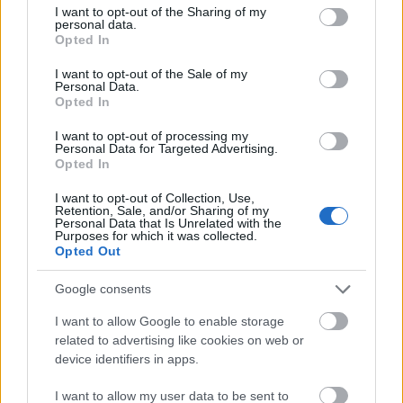
not limited to your visit or usage behaviour. You may click to
I want to opt-out of the Sharing of my
Aztán újabb fordulat következik: a könnyű- és a
personal data.
grant or deny consent to Google and its third-party tags to
világzene kiválóságai közül egyre többen kérték fel
Opted In
use your data for below specified purposes in below Google
közös munkára, és közben saját hangjára is rátalált.
consent section.
I want to opt-out of the Sale of my
Bár a jazzisták közé szokták sorolni, saját magát
Personal Data.
Opted In
nem tekinti jazz-zenésznek. Sokkal inkább a zenei
crossover mellé teszi le a voksát, ahol a jazz és az
I want to opt-out of processing my
arab népi hangzások mellett a rock, a hiphop, a
Personal Data for Targeted Advertising.
Opted In
balkáni, az ázsiai, a latin és az indiai dallamok
keverednek. Ez jellemző legújabb, Wind című
I want to opt-out of Collection, Use,
Retention, Sale, and/or Sharing of my
lemezére is, amit egy európai turné keretében mutat
Personal Data that Is Unrelated with the
be, olyan fantasztikus zenészekkel, mint Mark
Purposes for which it was collected.
Opted Out
Turner, szaxofonos és Clarence Penn, dobos. A
koncerteken a családi hagyományokat is tovább
Google consents
viszi, hiszen édesapja találmányán, egy különleges
– az arab zenére jellemző negyedhangokat is
I want to allow Google to enable storage
related to advertising like cookies on web or
megszólaltatni képes – trombitán játszik. Egy zenei
device identifiers in apps.
világ, ami úgy sodor akár a szél és egy fiatal
trombitás, akinek művészetében egyesül az arab és
I want to allow my user data to be sent to