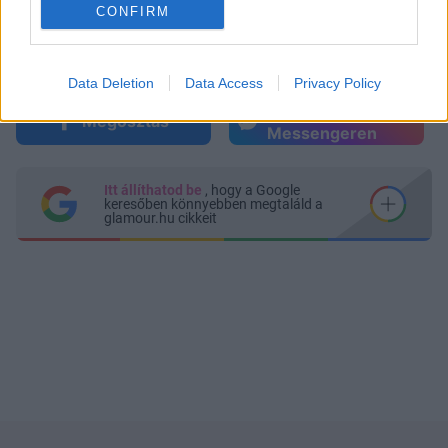
CONFIRM
Data Deletion
Data Access
Privacy Policy
Küldés
Megosztás
Messengeren
Itt állíthatod be
, hogy a Google
keresőben könnyebben megtaláld a
glamour.hu cikkeit