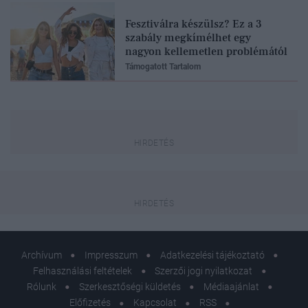
Fesztiválra készülsz? Ez a 3
szabály megkímélhet egy
nagyon kellemetlen problémától
Támogatott Tartalom
Archívum
Impresszum
Adatkezelési tájékoztató
Felhasználási feltételek
Szerzői jogi nyilatkozat
Rólunk
Szerkesztőségi küldetés
Médiaajánlat
Előfizetés
Kapcsolat
RSS