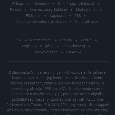
Felhasználási feltételek
Szerzői jogi nyilatkozat
Rólunk
Szerkesztőségi küldetés
Médiaajánlat
Előfizetés
Kapcsolat
RSS
Akadálymentesítési nyilatkozat
Süti beállítások
USA
Németország
Brazília
Mexikó
Anglia
Bulgária
Lengyelország
Spanyolország
Dél-Afrika
© glamour.hu © IndaNext Hungary Kft. Az oldalak tartalmával
kapcsolatban minden jog fenntartva, beleértve a tartalom
szöveg- és adatbányászat céljára való felhasználását is – a
szerzői jogról szóló 1999. évi LXXVI. törvény rendelkezései
értelmében a törvény 35/A. § (1) paragrafusa és a digitális
szolgáltatások piacairól szóló európai irányelv (Az Európai
Parlament és a Tanács (EU) 2019/790 Irányelve) 4. cikke alapján!
Az oldalak, azok tartalma - ideértve különösen, de nem kizárólag