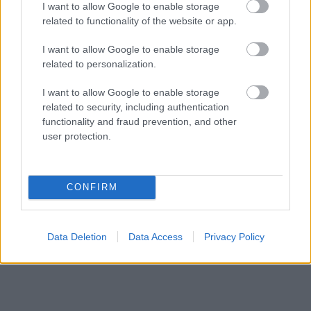
I want to allow Google to enable storage
related to functionality of the website or app.
I want to allow Google to enable storage
related to personalization.
I want to allow Google to enable storage
related to security, including authentication
functionality and fraud prevention, and other
Küldés
Megosztás
user protection.
Messengeren
Itt állíthatod be
, hogy a Google
CONFIRM
keresőben könnyebben megtaláld a
glamour.hu cikkeit
Data Deletion
Data Access
Privacy Policy