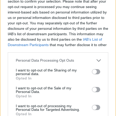
section to confirm your selection. Please note that after your
1px; max-width:658px; padding:0; width:99.375%;
opt-out request is processed you may continue seeing
width:-webkit-calc(100% - 2px); width:calc(100% -
interest-based ads based on personal information utilized by
2px);">
#128075;#127997;
A S H L E Y G R A H A M
us or personal information disclosed to third parties prior to
(@theashleygraham) által megosztott bejegyzés,
your opt-out. You may separately opt-out of the further
disclosure of your personal information by third parties on the
2017. Júl 26., 15:20 PDT
IAB’s list of downstream participants. This information may
also be disclosed by us to third parties on the
IAB’s List of
Downstream Participants
that may further disclose it to other
third parties.
Please note that this website/app uses one or more Google
Personal Data Processing Opt Outs
A lány ma már tudja, hogy az a személy, aki képes a
services and may gather and store information including but
súlya miatt elhagyni, az nem érdemli meg, hogy
not limited to your visit or usage behaviour. You may click to
I want to opt-out of the Sharing of my
personal data.
együtt legyenek. Ennek ellenére már akkor is úgy
grant or deny consent to Google and its third-party tags to
Opted In
érezte, hogy nem a test az, ami meghatározza, hogy
use your data for below specified purposes in below Google
consent section.
mennyire lehet szeretni egy embert! Nem a kilóg
I want to opt-out of the Sale of my
Personal Data.
definiálják a személyiséget, tulajdonságokat,
Opted In
emberséget.
I want to opt-out of processing my
Personal Data for Targeted Advertising.
A plus size modell ma
már boldogan mutatja meg a
Opted In