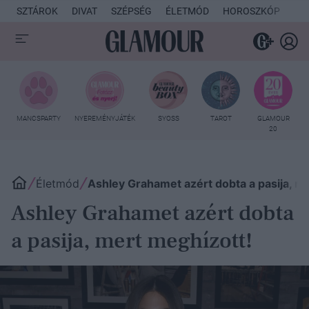
SZTÁROK
DIVAT
SZÉPSÉG
ÉLETMÓD
HOROSZKÓP
KU
MANCSPARTY
NYEREMÉNYJÁTÉK
SYOSS
TAROT
GLAMOUR
20
Életmód
Ashley Grahamet azért dobta a pasija, m
Ashley Grahamet azért dobta
a pasija, mert meghízott!