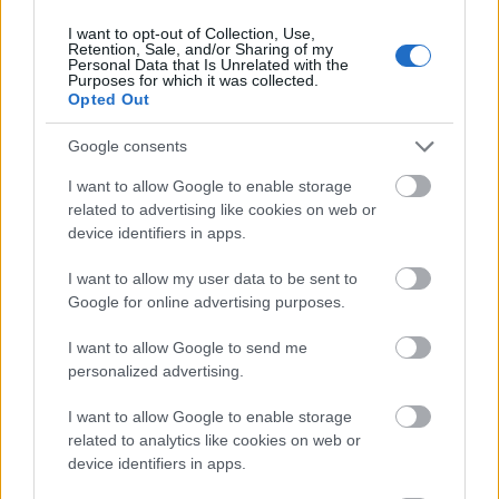
testét
büszke az úszógumira, a narancsbőrre és arra
buzdít minden lányt, ahogy álljanak ki magukért, ne
I want to opt-out of Collection, Use,
Retention, Sale, and/or Sharing of my
engedjék, hogy a külsőségek elnyomják a belső
Personal Data that Is Unrelated with the
értékeiket!
Purposes for which it was collected.
Opted Out
Google consents
I want to allow Google to enable storage
related to advertising like cookies on web or
device identifiers in apps.
I want to allow my user data to be sent to
Google for online advertising purposes.
I want to allow Google to send me
personalized advertising.
I want to allow Google to enable storage
related to analytics like cookies on web or
device identifiers in apps.