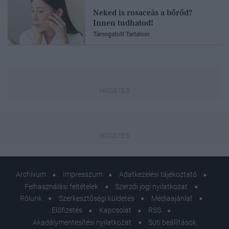
Neked is rosaceás a bőrőd?
Innen tudhatod!
Támogatott Tartalom
Archívum
Impresszum
Adatkezelési tájékoztató
Felhasználási feltételek
Szerzői jogi nyilatkozat
Rólunk
Szerkesztőségi küldetés
Médiaajánlat
Előfizetés
Kapcsolat
RSS
Akadálymentesítési nyilatkozat
Süti beállítások