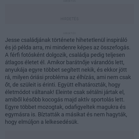
Jesse családjának története hihetetlenül inspiráló
és jó példa arra, mi mindenre képes az összefogás.
A férfi fotósként dolgozik, családja pedig teljesen
átlagos életet él. Amikor barátnője várandós lett,
anyukája egyre többet segített nekik, és ekkor jött
rá, milyen óriási probléma az élhízás, ami nem csak
őt, de szüleit is érinti. Együtt elhatározták, hogy
életmódot váltanak! Eleinte csak sétálni jártak el,
amiből később kocogás majd aktív sportolás lett.
Egyre többet mozogtak, odafigyeltek magukra és
egymásra is. Bíztatták a másikat és nem hagyták,
hogy elmúljon a lelkesedésük.