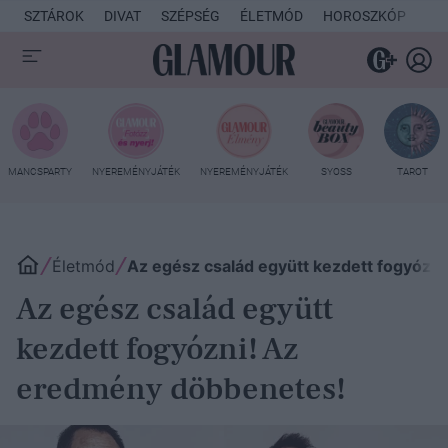
SZTÁROK
DIVAT
SZÉPSÉG
ÉLETMÓD
HOROSZKÓP
KU
MANCSPARTY
NYEREMÉNYJÁTÉK
NYEREMÉNYJÁTÉK
SYOSS
TAROT
Életmód
Az egész család együtt kezdett fogyózn
Az egész család együtt
kezdett fogyózni! Az
eredmény döbbenetes!