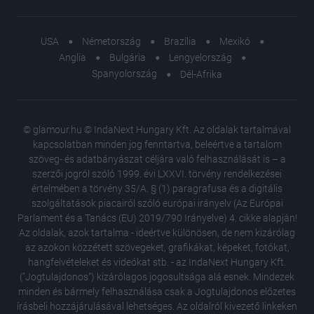
USA
Németország
Brazília
Mexikó
Anglia
Bulgária
Lengyelország
Spanyolország
Dél-Afrika
© glamour.hu © IndaNext Hungary Kft. Az oldalak tartalmával
kapcsolatban minden jog fenntartva, beleértve a tartalom
szöveg- és adatbányászat céljára való felhasználását is – a
szerzői jogról szóló 1999. évi LXXVI. törvény rendelkezései
értelmében a törvény 35/A. § (1) paragrafusa és a digitális
szolgáltatások piacairól szóló európai irányelv (Az Európai
Parlament és a Tanács (EU) 2019/790 Irányelve) 4. cikke alapján!
Az oldalak, azok tartalma - ideértve különösen, de nem kizárólag
az azokon közzétett szövegeket, grafikákat, képeket, fotókat,
hangfelvételeket és videókat stb. - az IndaNext Hungary Kft.
("Jogtulajdonos") kizárólagos jogosultsága alá esnek. Mindezek
minden és bármely felhasználása csak a Jogtulajdonos előzetes
írásbeli hozzájárulásával lehetséges. Az oldalról kivezető linkeken