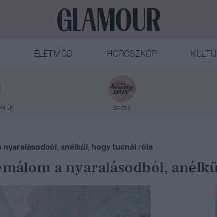
ÉLETMÓD
HOROSZKÓP
KULTÚ
ÁTÉK
SYOSS
nyaralásodból, anélkül, hogy tudnál róla
émálom a nyaralásodból, anélkül