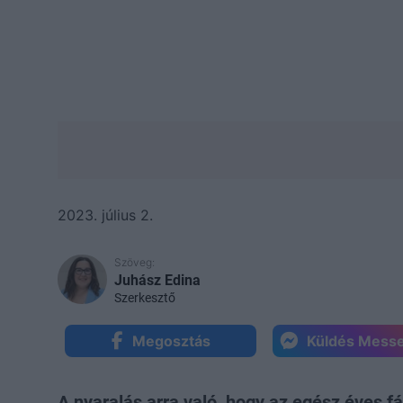
2023. július 2.
Szöveg:
Juhász Edina
Szerkesztő
Megosztás
Küldés Mess
A nyaralás arra való, hogy az egész éves f