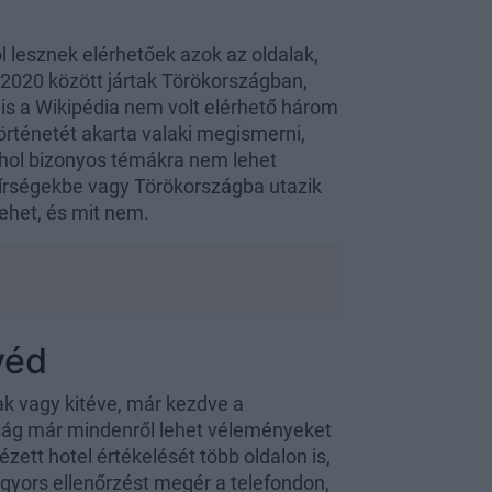
 lesznek elérhetőek azok az oldalak,
2020 között jártak Törökországban,
nis a Wikipédia nem volt elérhető három
örténetét akarta valaki megismerni,
ahol bizonyos témákra nem lehet
mírségekbe vagy Törökországba utazik
lehet, és mit nem.
véd
ak vagy kitéve, már kezdve a
apság már mindenről lehet véleményeket
ézett hotel értékelését több oldalon is,
y gyors ellenőrzést megér a telefondon,