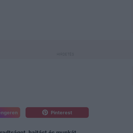
engeren
Pinterest
áradtságot, hajtást és munkát