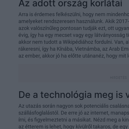
Az adott ország korlátai
Arra is érdemes felkészülni, hogy nem mindenhol
amelyeket rendszeresen használunk. Akik 2017-
azok valószínűleg pontosan tudják ezt, ott ugya
évig, így ha egy mecset vagy egy látványosság t
akkor nem tudott a Wikipédiához fordulni. Van, 
rákeresni, így ha Kínába, Vietnámba, az Arab E
az ember, akkor jó ha előtte utánanéz, hogy mit 
De a technológia meg is 
Az utazás során nagyon sok potenciális csalásn
szállásfoglalástól. De erre jó az internet, man
írni, és figyelmeztetni a másikat. Nézd meg a kin
az étterem is lehet, hogy kívülről takaros, de eg