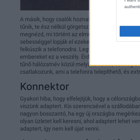
authenti
A másik, hogy csalók hoznak létre egy olyan hál
tűnik, te ész nélkül görgetsz és írod be mindenh
megnézd, mi történt az elmúlt két órában a nagy
sebességgel lopják el ezeket, miközben egy-két k
felkúszik a telefonodra. Legtöbbször reptereken
embereket ez a veszély. Érdemes megkérdezni 
tűnő hálózatnév közül melyik a valódi, és még ek
csatlakozunk, ami a telefonra telepíthető, és ext
Konnektor
Gyakori hiba, hogy elfelejtjük, hogy a célorszá
viszünk adaptert. Kis szerencsével a szállodában
nagyon bosszantó, ha egy új országba megérkezv
olyan üzletet kell keresni, ahol adaptert lehet v
adaptert, így nem kell újat venni.