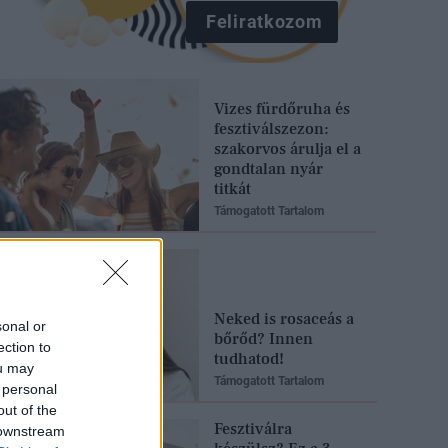
Feliratkozom
Vizes fürdőruha és
fesztiválszezon:
szakorvos árulja el a
gondtalan nyár
titkát
Támogatott Tartalom
Neked is rosaceás a
sonal or
bőrőd? Innen
ection to
tudhatod!
ou may
Támogatott Tartalom
 personal
out of the
Fesztiválra
 downstream