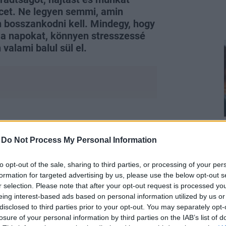
rcet. Ne legyen semmi, amin
in bosszankodni kell. Mindegy, hogy
t a napokat, könnyen stresszessé
valami balul sül el.
olódjon, azért van valami, amit
 éberség. Azt a legtöbben tudják,
-
Do Not Process My Personal Information
úzós helyek kedvenc időszakai is, de
 is számítanánk rá. Érdemes ezeket is
to opt-out of the sale, sharing to third parties, or processing of your per
formation for targeted advertising by us, please use the below opt-out s
r selection. Please note that after your opt-out request is processed y
eing interest-based ads based on personal information utilized by us or
disclosed to third parties prior to your opt-out. You may separately opt-
losure of your personal information by third parties on the IAB’s list of