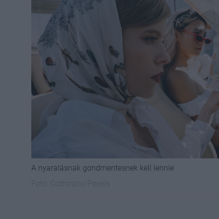
A nyaralásnak gondmentesnek kell lennie
Fotó:
Cottonbro/Pexels