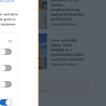
készülsz? Ez a 3
B’s List of
szabály
megkímélhet egy
nagyon kellemetlen
er and store
problémától
to grant or
ed purposes
Támogatott Tartalom
Glow-up tetőtől
talpig: miért
felejtjük ki a
legfontosabb lépést
a self-care rutinból?
Támogatott Tartalom