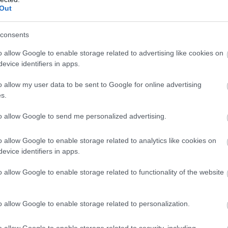
Out
jöhet a wifi-vadászat. Nos, pont
consents
sztességesek a szándékai. Két
gagyi, alig működő wifiért cserébe
o allow Google to enable storage related to advertising like cookies on
e a telefonszámunkig, aztán pedig
evice identifiers in apps.
k, hiszen ezek a szereplők ezeket az
o allow my user data to be sent to Google for online advertising
s.
to allow Google to send me personalized advertising.
o allow Google to enable storage related to analytics like cookies on
evice identifiers in apps.
o allow Google to enable storage related to functionality of the website
Ezért ne töltsd soha
o allow Google to enable storage related to personalization.
nyilvános helyen a
telefonod
o allow Google to enable storage related to security, including