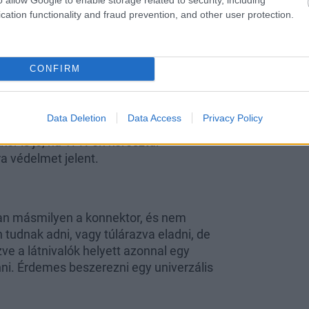
cation functionality and fraud prevention, and other user protection.
ózatot, ami igazinak és megbízhatónak
ova a belépési adataidat, hogy
CONFIRM
világban, ők pedig ugyanilyen
ártékony, a háttérben futó szoftver is
 és éttermekben fenyegeti az
Data Deletion
Data Access
Privacy Policy
a személyzetet, hogy a sok azonosnak
kor is jó, ha VPN-en keresztül
ra védelmet jelent.
gban másmilyen a konnektor, és nem
 tudnak adni, vagy túlárazva eladni, de
e a látnivalók helyett azonnal egy
enni. Érdemes beszerezni egy univerzális