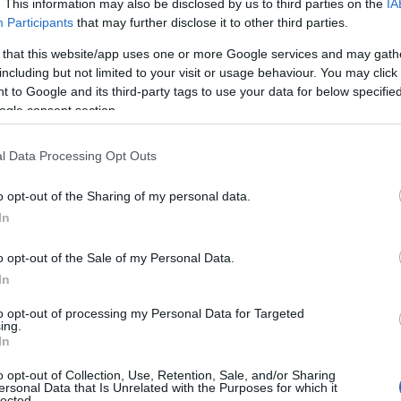
. This information may also be disclosed by us to third parties on the
IA
Participants
that may further disclose it to other third parties.
 that this website/app uses one or more Google services and may gath
including but not limited to your visit or usage behaviour. You may click 
e az, hogy akárhova megyünk, a
 to Google and its third-party tags to use your data for below specifi
 vagyunk elfelejteni a létezését is.
ogle consent section.
, útvonalat nézünk Szerbiában,
Balin, és egy vagyon lesz a számla.
l Data Processing Opt Outs
ik zónába milyen országok tartoznak
ik szolgáltató bizonyos csomagjában
o opt-out of the Sharing of my personal data.
t, ugyanazon szolgáltató másik
In
o opt-out of the Sale of my Personal Data.
a roaming keretünket használni, akkor
In
 vagy helyi, kifejezetten a turistáknak
örültekintőek, és jó, ha tudjuk mennyi
to opt-out of processing my Personal Data for Targeted
ínálnak, és nekünk az elég-e.
ing.
In
önben nagyon gyorsan, nagyon borsos
o opt-out of Collection, Use, Retention, Sale, and/or Sharing
ersonal Data that Is Unrelated with the Purposes for which it
lected.