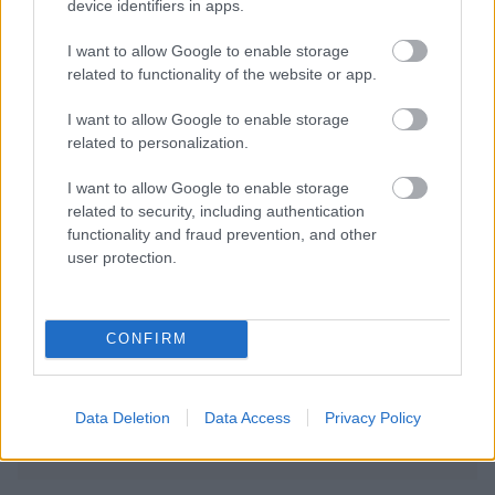
device identifiers in apps.
I want to allow Google to enable storage
related to functionality of the website or app.
I want to allow Google to enable storage
related to personalization.
Ezek is érdekelhetnek
I want to allow Google to enable storage
related to security, including authentication
functionality and fraud prevention, and other
A való világban is akad szerelem, így találhatsz rá a
user protection.
legkönnyebben
9 tény a szerelemről, amitől leesik az állunk, pedig
tudományosan bizonyított
CONFIRM
4 kérdés, amit minden kapcsolatban fel kell tenned
Szakértő segít, hogyan állhatsz talpra egy hosszú
Data Deletion
Data Access
Privacy Policy
kapcsolat lezárása után