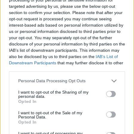
ezt ki is fejezik
targeted advertising by us, please use the below opt-out
section to confirm your selection. Please note that after your
Gyakran hallani, hogy az unalom, a fásultság és az,
opt-out request is processed you may continue seeing
ha természetesnek vesszük, hogy a másik mindig
interest-based ads based on personal information utilized by
ott lesz és mindig szeretni fog minket, a legnagyobb
us or personal information disclosed to third parties prior to
gyilkosai a szerelemnek. Bármennyiszer is halljuk
your opt-out. You may separately opt-out of the further
ezt, sajnos nagyon gyakori hiba, amit rengeteg
disclosure of your personal information by third parties on the
ember elkövet, aki hosszú kapcsolatban él.
IAB’s list of downstream participants. This information may
also be disclosed by us to third parties on the
IAB’s List of
Legtöbbször úgy, hogy észre sem veszi. Nem lehet
Downstream Participants
that may further disclose it to other
éveken át mindennap remegő gyomorral gondolni a
third parties.
másikra és a nap huszonnégy órájában égni a
szerelemtől, de még egy több évtizedes
Please note that this website/app uses one or more Google
Personal Data Processing Opt Outs
kapcsolatban is fontos, hogy tudatosítsuk
services and may gather and store information including but
not limited to your visit or usage behaviour. You may click to
I want to opt-out of the Sharing of my
magunkban, milyen szerencsések is vagyunk azért,
personal data.
grant or deny consent to Google and its third-party tags to
mert szeretnek és mi is szerethetünk valakit. A
Opted In
use your data for below specified purposes in below Google
boldog párok tagjai ezt nem felejtik el, és sokkal
consent section.
I want to opt-out of the Sale of my
gyakrabban fejezik ki öleléssel, csókokkal
Personal Data.
érzelmeiket, megünneplik a fontos évfordulókat,
Opted In
szánnak arra időt, hogy rítusokkal vagy csak kedves
I want to opt-out of processing my