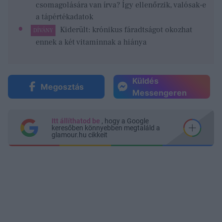
csomagolására van írva? Így ellenőrzik, valósak-e
a tápértékadatok
Kiderült: krónikus fáradtságot okozhat
DÍVÁNY
ennek a két vitaminnak a hiánya
Küldés
Megosztás
Messengeren
Itt állíthatod be
, hogy a Google
keresőben könnyebben megtaláld a
glamour.hu cikkeit