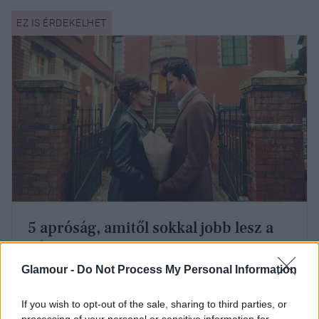
5 apróság, amitől sokkal jobb lesz a
párkapcsolatod
Glamour -
Do Not Process My Personal Information
3. Hálásak a másikért, és
If you wish to opt-out of the sale, sharing to third parties, or
processing of your personal or sensitive information for