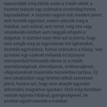
tapasztalják meg életük során a másik oldalt: a
tisztelet hiányát egy számukra érzelmileg fontos
kapcsolatban. A tisztelet nagyon sok mindent jelent:
akik tisztelik egymást, sosem alázzák meg a
másikat, sem szóval, sem tettel, még vita vagy
veszekedés közben sem hagyják elfajulni a
dolgokat. A tisztelet ezen felül azt is jelenti, hogy
nem szegik meg az egymásnak tett ígéreteiket,
őszinték egymáshoz, fontos számukra a hűség. Van
azonban egy ezeknél mélyebb és bizonyos
szempontból fontosabb eleme is: a másik
személyiségének, életcéljainak, értékrendjének,
világnézetének maximális tiszteletben tartása. Ez
nem idealizálást vagy feltétel nélküli szeretetet
jelent, hanem azt, hogy nem akarják egymást
átformálni, magukhoz igazítani. Ettől még tisztában
vannak egymás hibáival, gyengeségeivel, de
azokkal együtt szeretik a másikat.