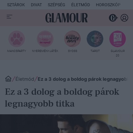
SZTÁROK
DIVAT
SZÉPSÉG
ÉLETMÓD
HOROSZKÓP
KU
MANCSPARTY
NYEREMÉNYJÁTÉK
SYOSS
TAROT
GLAMOUR
20
Életmód
Ez a 3 dolog a boldog párok legnagyobb t
Ez a 3 dolog a boldog párok
legnagyobb titka