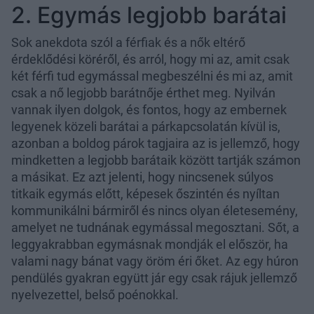
2. Egymás legjobb barátai
Sok anekdota szól a férfiak és a nők eltérő
érdeklődési köréről, és arról, hogy mi az, amit csak
két férfi tud egymással megbeszélni és mi az, amit
csak a nő legjobb barátnője érthet meg. Nyilván
vannak ilyen dolgok, és fontos, hogy az embernek
legyenek közeli barátai a párkapcsolatán kívül is,
azonban a boldog párok tagjaira az is jellemző, hogy
mindketten a legjobb barátaik között tartják számon
a másikat. Ez azt jelenti, hogy nincsenek súlyos
titkaik egymás előtt, képesek őszintén és nyíltan
kommunikálni bármiről és nincs olyan életesemény,
amelyet ne tudnának egymással megosztani. Sőt, a
leggyakrabban egymásnak mondják el először, ha
valami nagy bánat vagy öröm éri őket. Az egy húron
pendülés gyakran együtt jár egy csak rájuk jellemző
nyelvezettel, belső poénokkal.