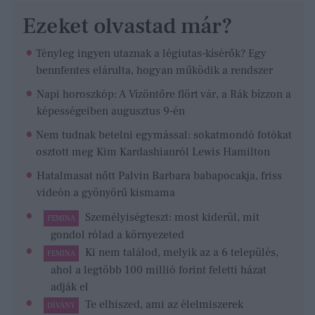
Ezeket olvastad már?
Tényleg ingyen utaznak a légiutas-kísérők? Egy
bennfentes elárulta, hogyan működik a rendszer
Napi horoszkóp: A Vízöntőre flört vár, a Rák bízzon a
képességeiben augusztus 9-én
Nem tudnak betelni egymással: sokatmondó fotókat
osztott meg Kim Kardashianról Lewis Hamilton
Hatalmasat nőtt Palvin Barbara babapocakja, friss
videón a gyönyörű kismama
Személyiségteszt: most kiderül, mit
FEMINA
gondol rólad a környezeted
Ki nem találod, melyik az a 6 település,
FEMINA
ahol a legtöbb 100 millió forint feletti házat
adják el
Te elhiszed, ami az élelmiszerek
DÍVÁNY