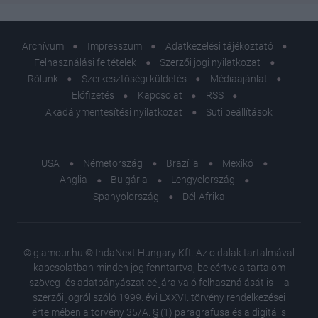
Archívum
Impresszum
Adatkezelési tájékoztató
Felhasználási feltételek
Szerzői jogi nyilatkozat
Rólunk
Szerkesztőségi küldetés
Médiaajánlat
Előfizetés
Kapcsolat
RSS
Akadálymentesítési nyilatkozat
Süti beállítások
USA
Németország
Brazília
Mexikó
Anglia
Bulgária
Lengyelország
Spanyolország
Dél-Afrika
© glamour.hu © IndaNext Hungary Kft. Az oldalak tartalmával
kapcsolatban minden jog fenntartva, beleértve a tartalom
szöveg- és adatbányászat céljára való felhasználását is – a
szerzői jogról szóló 1999. évi LXXVI. törvény rendelkezései
értelmében a törvény 35/A. § (1) paragrafusa és a digitális