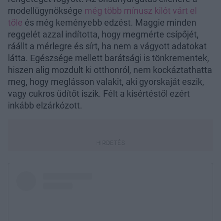
modellügynöksége
még több mínusz kilót várt el
tőle
és még keményebb edzést. Maggie minden
reggelét azzal indította, hogy megmérte csípőjét,
ráállt a mérlegre és sírt, ha nem a vágyott adatokat
látta. Egészsége mellett barátsági is tönkrementek,
hiszen alig mozdult ki otthonról, nem kockáztathatta
meg, hogy meglásson valakit, aki gyorskaját eszik,
vagy cukros üdítőt iszik. Félt a kísértéstől ezért
inkább elzárkózott.