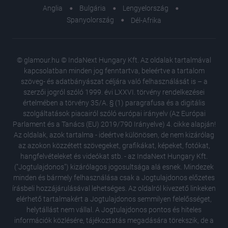
Anglia
Bulgária
Lengyelország
Spanyolország
Dél-Afrika
© glamour.hu © IndaNext Hungary Kft. Az oldalak tartalmával
kapcsolatban minden jog fenntartva, beleértve a tartalom
szöveg- és adatbányászat céljára való felhasználását is – a
szerzői jogról szóló 1999. évi LXXVI. törvény rendelkezései
értelmében a törvény 35/A. § (1) paragrafusa és a digitális
szolgáltatások piacairól szóló európai irányelv (Az Európai
Parlament és a Tanács (EU) 2019/790 Irányelve) 4. cikke alapján!
Az oldalak, azok tartalma - ideértve különösen, de nem kizárólag
az azokon közzétett szövegeket, grafikákat, képeket, fotókat,
hangfelvételeket és videókat stb. - az IndaNext Hungary Kft.
("Jogtulajdonos") kizárólagos jogosultsága alá esnek. Mindezek
minden és bármely felhasználása csak a Jogtulajdonos előzetes
írásbeli hozzájárulásával lehetséges. Az oldalról kivezető linkeken
elérhető tartalmakért a Jogtulajdonos semmilyen felelősséget,
helytállást nem vállal. A Jogtulajdonos pontos és hiteles
Emma He
információk közlésére, tájékoztatás megadására törekszik, de a
Willissz