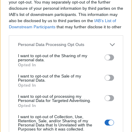
your opt-out. You may separately opt-out of the further
2px); width:calc(100% - 2px);">
Oh hey
Maggie
disclosure of your personal information by third parties on the
Greene
(@maggieisgreene) által megosztott
IAB’s list of downstream participants. This information may
bejegyzés, Szept 21., 2017, időpont: 6:08 (PDT
also be disclosed by us to third parties on the
IAB’s List of
Downstream Participants
that may further disclose it to other
időzóna szerint)
third parties.
Please note that this website/app uses one or more Google
Personal Data Processing Opt Outs
services and may gather and store information including but
not limited to your visit or usage behaviour. You may click to
I want to opt-out of the Sharing of my
personal data.
grant or deny consent to Google and its third-party tags to
Opted In
use your data for below specified purposes in below Google
consent section.
I want to opt-out of the Sale of my
Personal Data.
Opted In
I want to opt-out of processing my
Personal Data for Targeted Advertising.
Opted In
I want to opt-out of Collection, Use,
Retention, Sale, and/or Sharing of my
Personal Data that Is Unrelated with the
Purposes for which it was collected.