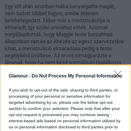
Egy idő után azonban hiába sanyargatta magát,
nem tudott többet fogyni, amibe teljesen
belebetegedett. Ekkor már a menstruációja is
elmaradt, így szülei orvoshoz vitték. Azonnal
megállapították, hogy Maggie teste borzalmas
állapotban van és az éhezés az egész szervezetére
kihat, a menstruáció elmaradása pedig a teste
segélykérő üvöltése. Az orvos elmagyarázta a
lánynak, hogy ha nem kezd normálisan táplálkozni,
az az egész életére kiható komoly egészségügyi
Glamour -
Do Not Process My Personal Information
problémákat fog okozni.
data-instgrm-
If you wish to opt-out of the sale, sharing to third parties, or
permalink="https://www.instagram.com/p/BZUwWV-
processing of your personal or sensitive information for
h_Fd/" data-instgrm-version="8" style="
targeted advertising by us, please use the below opt-out
section to confirm your selection. Please note that after your
background:#FFF; border:0; border-radius:3px; box-
opt-out request is processed you may continue seeing
shadow:0 0 1px 0 rgba(0,0,0,0.5),0 1px 10px 0
interest-based ads based on personal information utilized by
rgba(0,0,0,0.15); margin: 1px; max-width:658px;
us or personal information disclosed to third parties prior to
padding:0; width:99.375%; width:-webkit-calc(100% -