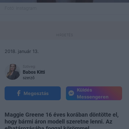
Fotó:
Instagram
2018. január 13.
Szöveg:
Babos Kitti
szerző
Küldés
Megosztás
Messengeren
Maggie Greene 16 éves korában döntötte el,
hogy bármi áron modell szeretne lenni. Az
elhatározásába foggal körömmel