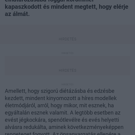
kapaszkodott és mindent megtett, hogy elérje
az álmát.
Amellett, hogy szigorú diétázásba és edzésbe
kezdett, mindent kinyomozott a híres modellek
életmódjáról, arról, hogy mikor, mit esznek, ha
egyáltalán esznek valamit. A legtöbb esetben az
evést jégkockára, spenótlevélre és evés helyetti
alvásra redukálta, aminek következményeképpen
rengeteget fogyott. Az önsanyargatás ellenére a