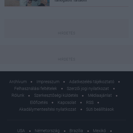
Támogatott Tartalom
Archívum
Impresszum
Adatkezelési tájékoztató
Felhasználási feltételek
Szerzői jogi nyilatkozat
Rólunk
Szerkesztőségi küldetés
Médiaajánlat
Előfizetés
Kapcsolat
RSS
Akadálymentesítési nyilatkozat
Süti beállítások
USA
Németország
Brazília
Mexikó