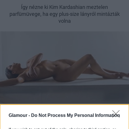
Így nézne ki Kim Kardashian meztelen
parfümüvege, ha egy plus-size lányról mintázták
volna
Glamour -
Do Not Process My Personal Information