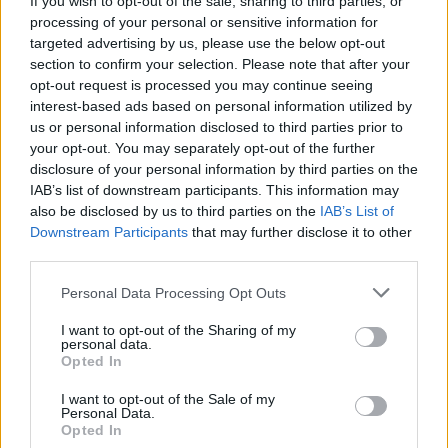
If you wish to opt-out of the sale, sharing to third parties, or
processing of your personal or sensitive information for
targeted advertising by us, please use the below opt-out
section to confirm your selection. Please note that after your
opt-out request is processed you may continue seeing
interest-based ads based on personal information utilized by
A változást az hozta meg számára, amikor egyik
us or personal information disclosed to third parties prior to
your opt-out. You may separately opt-out of the further
rosszulléte miatt kórházba került, az orvos pedig
disclosure of your personal information by third parties on the
közölte vele, hogy a szervezete olyan stádiumban
IAB’s list of downstream participants. This information may
van, hogy ha nem fog rendszeresen étkezni, a
also be disclosed by us to third parties on the
IAB’s List of
szervei leállnak, mivel nem kapják meg a megfelelő
Downstream Participants
that may further disclose it to other
tápanyagokat. Ez ébresztette rá, hogy mit is művel
third parties.
magával valójában. Innentől kezdve nem érdekelte,
Please note that this website/app uses one or more Google
Personal Data Processing Opt Outs
hogy nem kapja meg azokat a munkákat, amiket a
services and may gather and store information including but
nagyon vékony lányok, már csak a boldogságára és
not limited to your visit or usage behaviour. You may click to
I want to opt-out of the Sharing of my
az egészségére összpontosított.
personal data.
grant or deny consent to Google and its third-party tags to
Opted In
use your data for below specified purposes in below Google
consent section.
I want to opt-out of the Sale of my
Personal Data.
Opted In