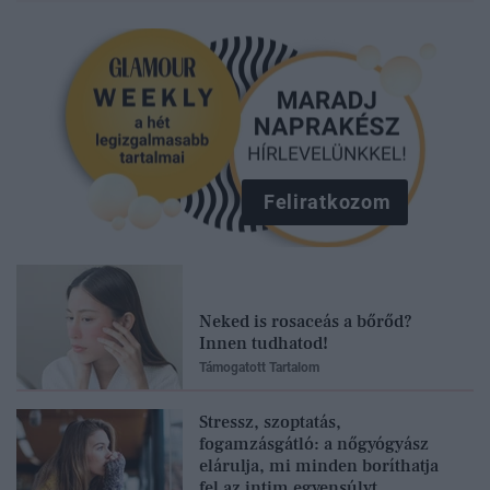
Feliratkozom
Neked is rosaceás a bőrőd?
Innen tudhatod!
Támogatott Tartalom
Stressz, szoptatás,
fogamzásgátló: a nőgyógyász
elárulja, mi minden boríthatja
fel az intim egyensúlyt