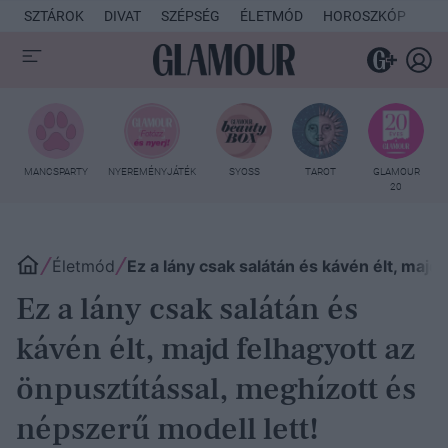
SZTÁROK
DIVAT
SZÉPSÉG
ÉLETMÓD
HOROSZKÓP
KU
MANCSPARTY
NYEREMÉNYJÁTÉK
SYOSS
TAROT
GLAMOUR
20
Életmód
Ez a lány csak salátán és kávén élt, majd
Ez a lány csak salátán és
kávén élt, majd felhagyott az
önpusztítással, meghízott és
népszerű modell lett!