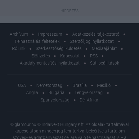
Archívum
Impresszum
Adatkezelési tájékoztató
Felhasználási feltételek
Szerzői jogi nyilatkozat
Rólunk
Szerkesztőségi küldetés
Médiaajánlat
Előfizetés
Kapcsolat
RSS
Akadálymentesítési nyilatkozat
Süti beállítások
USA
Németország
Brazília
Mexikó
Anglia
Bulgária
Lengyelország
Spanyolország
Dél-Afrika
© glamour.hu © IndaNext Hungary Kft. Az oldalak tartalmával
kapcsolatban minden jog fenntartva, beleértve a tartalom
szöveg- és adatbányászat céljára való felhasználását is – a