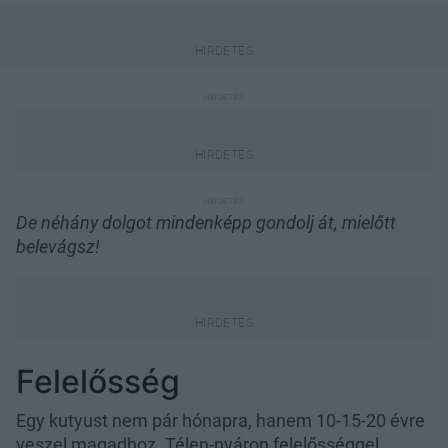
De néhány dolgot mindenképp gondolj át, mielőtt
belevágsz!
Felelősség
Egy kutyust nem pár hónapra, hanem 10-15-20 évre
veszel magadhoz. Télen-nyáron felelősséggel