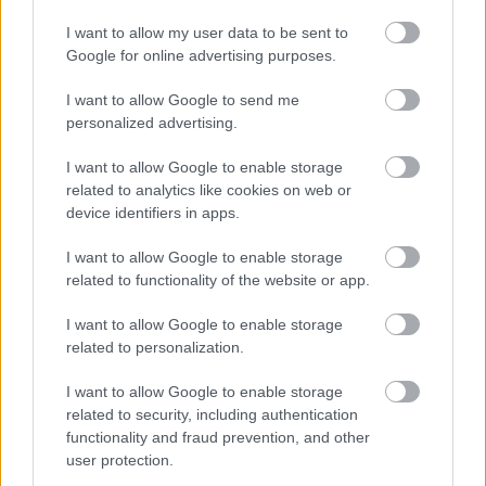
örökbefogadás. Sok kérdést meg kell válaszolnod,
I want to allow my user data to be sent to
hogy eldöntsék, alkalmas vagy-e örökbefogadónak.
Google for online advertising purposes.
De ez természetes folyamat, az állatok védelmében
történik, ne ijedj meg tőle.
I want to allow Google to send me
personalized advertising.
I want to allow Google to enable storage
related to analytics like cookies on web or
device identifiers in apps.
I want to allow Google to enable storage
related to functionality of the website or app.
I want to allow Google to enable storage
related to personalization.
I want to allow Google to enable storage
related to security, including authentication
functionality and fraud prevention, and other
user protection.