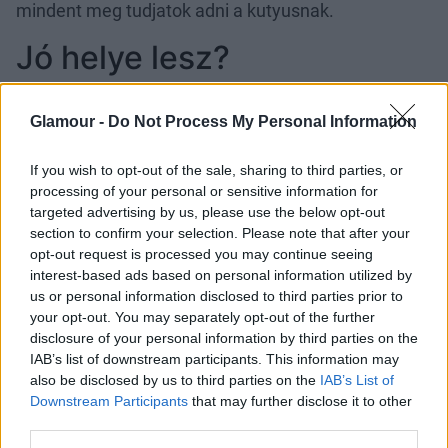
mindent meg tudjatok adni a kutyusnak.
Jó helye lesz?
Mérd fel a környezetet, ahol élsz. Hiába szeretnél
nagy testű, vagy nagy mozgásigényű kutyát, ha egy
Glamour -
Do Not Process My Personal Information
30 négyzetméteres lakásban laksz kert nélkül.
Ennyire nem lehetsz önző. Vannak kisebb és
If you wish to opt-out of the sale, sharing to third parties, or
nagyobb mozgásigényű kutyák, ennek érdemes
processing of your personal or sensitive information for
targeted advertising by us, please use the below opt-out
utána nézni.
section to confirm your selection. Please note that after your
A fajtisztaság kérdése
opt-out request is processed you may continue seeing
interest-based ads based on personal information utilized by
us or personal information disclosed to third parties prior to
A menhelyeken található kutyusok nagy része nem
your opt-out. You may separately opt-out of the further
fajtiszta. Ez egyébként nem jelent semmit. Ettől
disclosure of your personal information by third parties on the
nem lesznek se jobbak, se rosszabbak. Úgyhogy ha
IAB’s list of downstream participants. This information may
az a gondolat van a fejedben, hogy te csak fajtiszta
also be disclosed by us to third parties on the
IAB’s List of
kutyát szeretnél, gyorsan hessegesd el. Az
Downstream Participants
that may further disclose it to other
állatmenhelyeken dolgozók szerencsére a legtöbb
third parties.
esetben azt meg tudják mondani, hogy milyen fajta