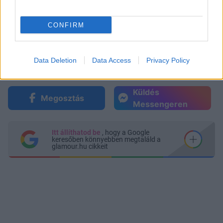
CONFIRM
Data Deletion
Data Access
Privacy Policy
Küldés
Megosztás
Messengeren
Itt állíthatod be
, hogy a Google
keresőben könnyebben megtaláld a
glamour.hu cikkeit