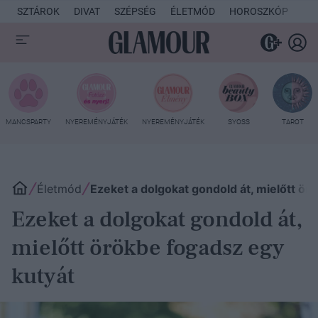
SZTÁROK
DIVAT
SZÉPSÉG
ÉLETMÓD
HOROSZKÓP
KU
MANCSPARTY
NYEREMÉNYJÁTÉK
NYEREMÉNYJÁTÉK
SYOSS
TAROT
Életmód
Ezeket a dolgokat gondold át, mielőtt ör
Ezeket a dolgokat gondold át,
mielőtt örökbe fogadsz egy
kutyát