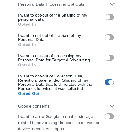
Please note that this website/app uses one or more Google
Personal Data Processing Opt Outs
keverék a kutyus, így a fajták jellemzőit, esetleges
services and may gather and store information including but
betegségre való hajlamát is nyomon tudod követni.
not limited to your visit or usage behaviour. You may click to
I want to opt-out of the Sharing of my
personal data.
grant or deny consent to Google and its third-party tags to
Pénzügyek
Opted In
use your data for below specified purposes in below Google
consent section.
I want to opt-out of the Sale of my
Bármennyire is kegyetlenül hangzik, ha nem vagy jó
Personal Data.
Opted In
anyagi helyzetben, ne fogadj örökbe kutyát. Mielőtt
megtennéd, mindenképp érdeklődd meg, milyen
I want to opt-out of processing my
költségekkel jár a minőségi élelem beszerzése, a
Personal Data for Targeted Advertising.
Opted In
játékok, az orvosi vizsgálatok, oltások, a kutya
fekhely, és számos egyéb fontos dolog biztosítása.
I want to opt-out of Collection, Use,
Retention, Sale, and/or Sharing of my
Personal Data that Is Unrelated with the
Az örökbefogadás menete
Purposes for which it was collected.
Opted Out
Ha minden körülmény adott, és teljesen biztos vagy
Google consents
benne, hogy örökbe szeretnél fogadni egy kutyát, ne
tántorítson el, hogy talán elsőre nem sikerül. Lehet,
I want to allow Google to enable storage
hogy több menhelyet meg kell látogatnod. Ha pedig
related to advertising like cookies on web or
megtaláltad az igazit, egy kis papírmunkával is jár az
device identifiers in apps.