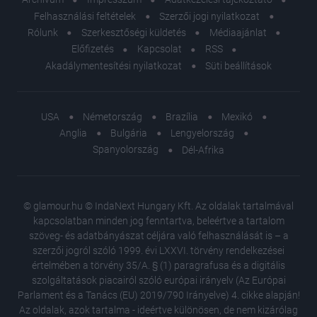
Felhasználási feltételek
Szerzői jogi nyilatkozat
Rólunk
Szerkesztőségi küldetés
Médiaajánlat
Előfizetés
Kapcsolat
RSS
Akadálymentesítési nyilatkozat
Süti beállítások
USA
Németország
Brazília
Mexikó
Anglia
Bulgária
Lengyelország
Spanyolország
Dél-Afrika
© glamour.hu © IndaNext Hungary Kft. Az oldalak tartalmával
kapcsolatban minden jog fenntartva, beleértve a tartalom
szöveg- és adatbányászat céljára való felhasználását is – a
szerzői jogról szóló 1999. évi LXXVI. törvény rendelkezései
értelmében a törvény 35/A. § (1) paragrafusa és a digitális
szolgáltatások piacairól szóló európai irányelv (Az Európai
Parlament és a Tanács (EU) 2019/790 Irányelve) 4. cikke alapján!
Az oldalak, azok tartalma - ideértve különösen, de nem kizárólag