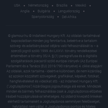
USA
Németország
Brazília
Mexikó
Anglia
Bulgária
Lengyelország
Spanyolország
Dél-Afrika
© glamour.hu © IndaNext Hungary Kft. Az oldalak tartalmával
kapcsolatban minden jog fenntartva, beleértve a tartalom
szöveg- és adatbányászat céljára való felhasználását is – a
szerzői jogról szóló 1999. évi LXXVI. törvény rendelkezései
értelmében a törvény 35/A. § (1) paragrafusa és a digitális
szolgáltatások piacairól szóló európai irányelv (Az Európai
Parlament és a Tanács (EU) 2019/790 Irányelve) 4. cikke alapján!
Az oldalak, azok tartalma - ideértve különösen, de nem kizárólag
az azokon közzétett szövegeket, grafikákat, képeket, fotókat,
hangfelvételeket és videókat stb. - az IndaNext Hungary Kft.
("Jogtulajdonos") kizárólagos jogosultsága alá esnek. Mindezek
minden és bármely felhasználása csak a Jogtulajdonos előzetes
írásbeli hozzájárulásával lehetséges. Az oldalról kivezető linkeken
elérhető tartalmakért a Jogtulajdonos semmilyen felelősséget,
helytállást nem vállal. A Jogtulajdonos pontos és hiteles
Napi hor