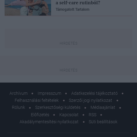
a self-care rutinból?
Támogatott Tartalom
Archívum
Impresszum
Adatkezelési tájékoztató
Felhasználási feltételek
Szerzői jogi nyilatkozat
Rólunk
Szerkesztőségi küldetés
Médiaajánlat
Előfizetés
Kapcsolat
RSS
Akadálymentesítési nyilatkozat
Süti beállítások