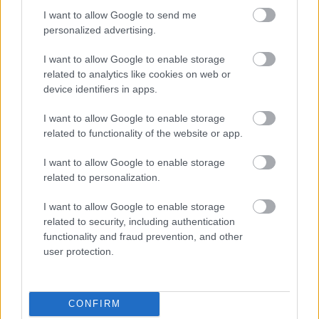
tudsz azonnal kilépni, ne ess kétségbe. Fontos, hogy
I want to allow Google to send me
ne veszítsd el a reményt és ne hagyd, hogy egy
personalized advertising.
rossz munkahely tönkretegye az egészségedet.
I want to allow Google to enable storage
Tervezz előre, építs biztonsági hálót, és gondold át
related to analytics like cookies on web or
az alternatív lehetőségeidet.
device identifiers in apps.
A legfontosabb: a te jóléted többet ér, mint
I want to allow Google to enable storage
bármilyen munka vagy fizetés.
Arra viszont készülj
related to functionality of the website or app.
fel, hogy amennyiben nincs új lehetőség a
zsebedben, ez az időszak is hozhat nehéz perceket,
I want to allow Google to enable storage
ám ez nem azt jelenti, hogy nem jársz jó úton: a
related to personalization.
változásnak mindig ára van, és a hozadéka sokkal
I want to allow Google to enable storage
inkább csak egy bizonyos idő után látszik.
related to security, including authentication
functionality and fraud prevention, and other
user protection.
CONFIRM