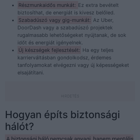
Részmunkaidős munkát:
Ez extra bevételt
biztosíthat, de energiát is kivesz belőled.
Szabadúszó vagy gig-munkát:
Az Uber,
DoorDash vagy a szabadúszó projektek
rugalmasabb lehetőségeket nyújtanak, de sok
időt és energiát igényelnek.
Új készségek fejlesztését:
Ha egy teljes
karrierváltásban gondolkodsz, érdemes
tanfolyamokat elvégezni vagy új képességeket
elsajátítani.
Hogyan építs biztonsági
hálót?
A biztonsági háló nemcsak anyagi, hanem mentális