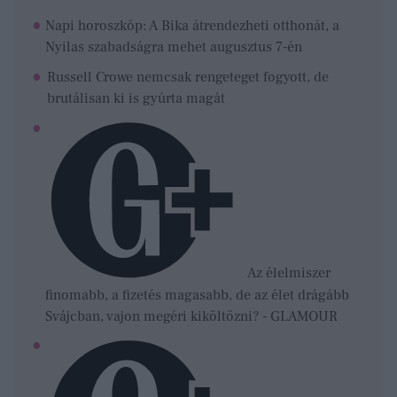
Napi horoszkóp: A Bika átrendezheti otthonát, a
Nyilas szabadságra mehet augusztus 7-én
Russell Crowe nemcsak rengeteget fogyott, de
brutálisan ki is gyúrta magát
Az élelmiszer
finomabb, a fizetés magasabb, de az élet drágább
Svájcban, vajon megéri kiköltözni? - GLAMOUR