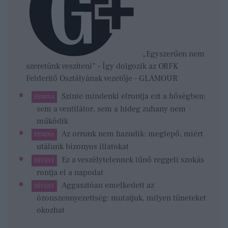
„Egyszerűen nem
szeretünk veszíteni” - Így dolgozik az ORFK
Felderítő Osztályának vezetője - GLAMOUR
Szinte mindenki elrontja ezt a hőségben:
FEMINA
sem a ventilátor, sem a hideg zuhany nem
működik
Az orrunk nem hazudik: meglepő, miért
FEMINA
utálunk bizonyos illatokat
Ez a veszélytelennek tűnő reggeli szokás
DÍVÁNY
rontja el a napodat
Aggasztóan emelkedett az
DÍVÁNY
ózonszennyezettség: mutatjuk, milyen tüneteket
okozhat