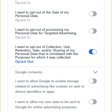
grant or deny consent to Google and its third-party tags to
Opted In
use your data for below specified purposes in below Google
Ilyen egy
consent section.
I want to opt-out of the Sale of my
Personal Data.
meetingbe bújtatott csapatépítés, ami
Opted In
ráadásul a munkahelyi kiégést is
I want to opt-out of processing my
megakadályozhatja
Personal Data for Targeted Advertising.
Opted In
I want to opt-out of Collection, Use,
Néhány lépés a gördülékeny távozáshoz:
Retention, Sale, and/or Sharing of my
Personal Data that Is Unrelated with the
Purposes for which it was collected.
Frissítsd az önéletrajzodat és a LinkedIn
Opted Out
profilodat.
Lépj kapcsolatba új munkáltatókkal vagy
Google consents
toborzókkal.
I want to allow Google to enable storage
Készülj fel az exit interjúra.
related to advertising like cookies on web or
Csökkentsd a kiadásaidat, hogy könnyebben
device identifiers in apps.
átvészeld a munka nélküli időszakot.
Hálózd be az iparágadat, és építs kapcsolatokat.
I want to allow my user data to be sent to
Google for online advertising purposes.
Ha utálod a munkádat, de pénzügyi okok miatt nem