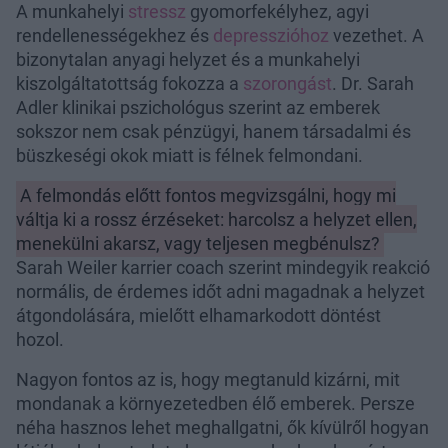
A munkahelyi
stressz
gyomorfekélyhez, agyi
rendellenességekhez és
depresszióhoz
vezethet. A
bizonytalan anyagi helyzet és a munkahelyi
kiszolgáltatottság fokozza a
szorongást
. Dr. Sarah
Adler klinikai pszichológus szerint az emberek
sokszor nem csak pénzügyi, hanem társadalmi és
büszkeségi okok miatt is félnek felmondani.
A felmondás előtt fontos megvizsgálni, hogy mi
váltja ki a rossz érzéseket: harcolsz a helyzet ellen,
menekülni akarsz, vagy teljesen megbénulsz?
Sarah Weiler karrier coach szerint mindegyik reakció
normális, de érdemes időt adni magadnak a helyzet
átgondolására, mielőtt elhamarkodott döntést
hozol.
Nagyon fontos az is, hogy megtanuld kizárni, mit
mondanak a környezetedben élő emberek. Persze
néha hasznos lehet meghallgatni, ők kívülről hogyan