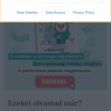
Data Deletion
Data Access
Privacy Policy
Ezeket olvastad már?