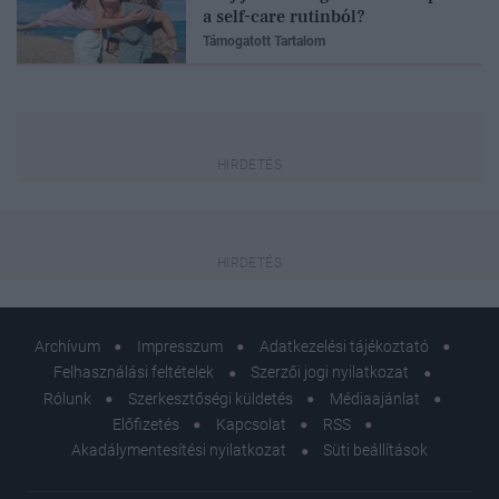
a self-care rutinból?
Támogatott Tartalom
Archívum
Impresszum
Adatkezelési tájékoztató
Felhasználási feltételek
Szerzői jogi nyilatkozat
Rólunk
Szerkesztőségi küldetés
Médiaajánlat
Előfizetés
Kapcsolat
RSS
Akadálymentesítési nyilatkozat
Süti beállítások