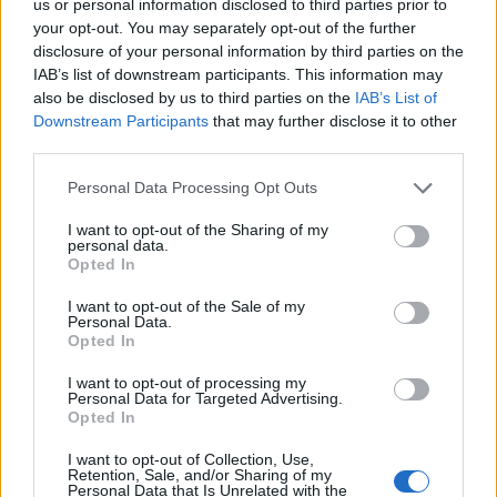
us or personal information disclosed to third parties prior to
Tudatossággal. Mint ahogy jó esetben élőben is
your opt-out. You may separately opt-out of the further
igyekszünk kerülni azokat az embereket, akik
disclosure of your personal information by third parties on the
IAB’s list of downstream participants. This information may
negatívan hatnak ránk, úgy ezt érdemes tenni az
also be disclosed by us to third parties on the
IAB’s List of
online felületeken is.
Downstream Participants
that may further disclose it to other
third parties.
Please note that this website/app uses one or more Google
Personal Data Processing Opt Outs
services and may gather and store information including but
not limited to your visit or usage behaviour. You may click to
I want to opt-out of the Sharing of my
personal data.
És nagy tudatosság kell ahhoz, hogy miközben
grant or deny consent to Google and its third-party tags to
Opted In
minden figyelmi kapacitásunkat leköti a tartalom,
use your data for below specified purposes in below Google
figyeljünk arra is, hogy mindez milyen értéseket vált
consent section.
I want to opt-out of the Sale of my
Personal Data.
ki belőlünk. De ha ezt megtanuljuk gyakorolni,
Opted In
beépíteni, akkor sokkal könnyebben boldogulunk.
I want to opt-out of processing my
Olvasd el az interjú folytatását a májusi Tedd!& Ne
Personal Data for Targeted Advertising.
Opted In
Tedd! mellékletben!
I want to opt-out of Collection, Use,
Smink: Tégely Laura
Retention, Sale, and/or Sharing of my
Personal Data that Is Unrelated with the