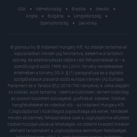
USA
Németország
Brazília
Mexikó
Anglia
Bulgária
Lengyelország
Spanyolország
Dél-Afrika
© glamour.hu © IndaNext Hungary Kft. Az oldalak tartalmával
kapcsolatban minden jog fenntartva, beleértve a tartalom
szöveg- és adatbányászat céljára való felhasználását is – a
szerzői jogról szóló 1999. évi LXXVI. törvény rendelkezései
értelmében a törvény 35/A. § (1) paragrafusa és a digitális
szolgáltatások piacairól szóló európai irányelv (Az Európai
Parlament és a Tanács (EU) 2019/790 Irányelve) 4. cikke alapján!
Az oldalak, azok tartalma - ideértve különösen, de nem kizárólag
az azokon közzétett szövegeket, grafikákat, képeket, fotókat,
hangfelvételeket és videókat stb. - az IndaNext Hungary Kft.
("Jogtulajdonos") kizárólagos jogosultsága alá esnek. Mindezek
minden és bármely felhasználása csak a Jogtulajdonos előzetes
írásbeli hozzájárulásával lehetséges. Az oldalról kivezető linkeken
elérhető tartalmakért a Jogtulajdonos semmilyen felelősséget,
Nem volt