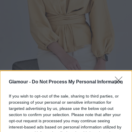
Glamour -
Do Not Process My Personal Information
If you wish to opt-out of the sale, sharing to third parties, or
processing of your personal or sensitive information for
Fotó:
Zsólyomi Norbert
targeted advertising by us, please use the below opt-out
section to confirm your selection. Please note that after your
Mit gondolsz, hogyan lehet jól lavírozni ezeken a
opt-out request is processed you may continue seeing
felületeken?
interest-based ads based on personal information utilized by