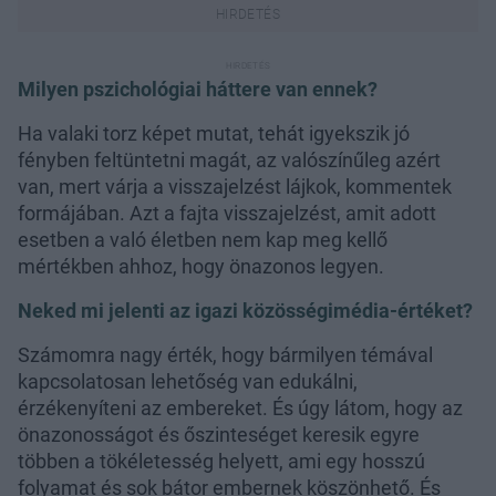
Milyen pszichológiai háttere van ennek?
Ha valaki torz képet mutat, tehát igyekszik jó
fényben feltüntetni magát, az valószínűleg azért
van, mert várja a visszajelzést lájkok, kommentek
formájában. Azt a fajta visszajelzést, amit adott
esetben a való életben nem kap meg kellő
mértékben ahhoz, hogy önazonos legyen.
Neked mi jelenti az igazi közösségimédia-értéket?
Számomra nagy érték, hogy bármilyen témával
kapcsolatosan lehetőség van edukálni,
érzékenyíteni az embereket. És úgy látom, hogy az
önazonosságot és őszinteséget keresik egyre
többen a tökéletesség helyett, ami egy hosszú
folyamat és sok bátor embernek köszönhető. És