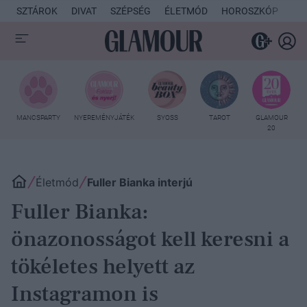
SZTÁROK
DIVAT
SZÉPSÉG
ÉLETMÓD
HOROSZKÓP
KU
MANCSPARTY
NYEREMÉNYJÁTÉK
SYOSS
TAROT
GLAMOUR
20
Életmód
Fuller Bianka interjú
Fuller Bianka:
önazonosságot kell keresni a
tökéletes helyett az
Instagramon is