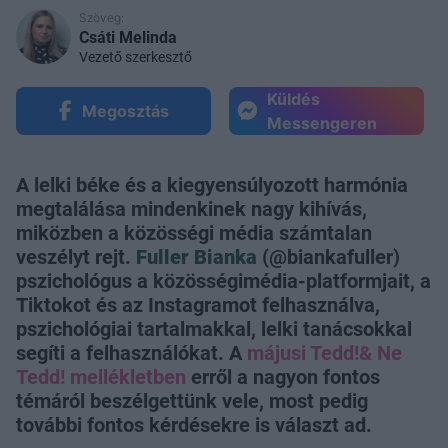
Szöveg:
Csáti Melinda
Vezető szerkesztő
Küldés
Megosztás
Messengeren
A lelki béke és a kiegyensúlyozott harmónia
megtalálása mindenkinek nagy kihívás,
miközben a közösségi média számtalan
veszélyt rejt.
Fuller Bianka
(@biankafuller)
pszichológus a közösségimédia-platformjait, a
Tiktokot és az Instagramot felhasználva,
pszichológiai tartalmakkal, lelki tanácsokkal
segíti a felhasználókat. A
májusi Tedd!& Ne
Tedd! mellékletben
erről a nagyon fontos
témáról beszélgettünk vele, most pedig
további fontos kérdésekre is választ ad.