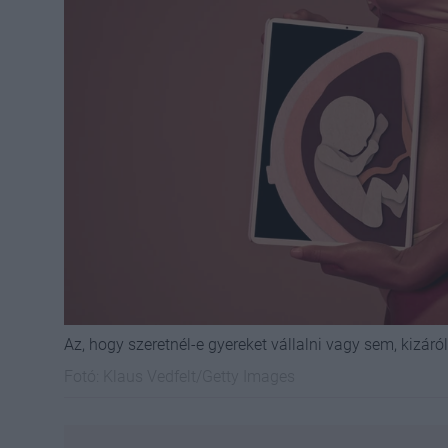
Az, hogy szeretnél-e gyereket vállalni vagy sem, kizáró
Fotó:
Klaus Vedfelt/Getty Images