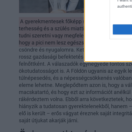
authenti
A gyerekmentesek főképp szabadságra vágynak,
terhesség és a szülés miatti testi változásoktól 
tudni szeretni vagy megfelelő anyagi körülménye
hogy a pici nem lesz egészséges.
Énidőre vágyn
csöndre és nyugalomra. Ketten mondták közülük 
rossz gazdasági befektetés is lehet, hiszen kisz
felnőttként. A válaszadók egynegyede fontos 
ökotudatosságot is. A Földön ugyanis az egyik l
túlnépesedés, és a népességcsökkenés valóban 
eleme lehetne. Meglepődtem azon is, hogy a vá
macskatartó, és hogy ezt az információt anélkül
rákérdeztem volna. Ebből arra következtetek, 
hiányzik a tudatosan gyerektelenekből, hanem 
elő is került – erős vágyat éreznek saját integr
saját útjukat akarják járni.