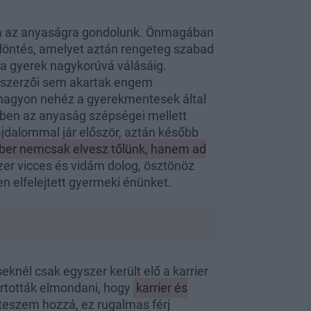
a az anyaságra gondolunk. Önmagában
s döntés, amelyet aztán rengeteg szabad
 a gyerek nagykorúvá válásáig.
g szerzői sem akartak engem
n nagyon nehéz a gyerekmentesek által
mben az anyaság szépségei mellett
 fájdalommal jár először, aztán később
ber nemcsak elvesz tőlünk, hanem ad
zer vicces és vidám dolog, ösztönöz
en elfelejtett gyermeki énünket.
nél csak egyszer került elő a karrier
artották elmondani, hogy
karrier és
teszem hozzá, ez rugalmas férj