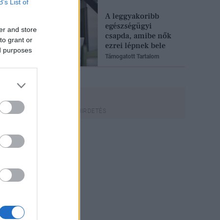
B’s List of
A leggyakoribb
egészségügyi
er and store
csapda, amibe nők
to grant or
ezrei lépnek bele
ed purposes
Támogatott Tartalom