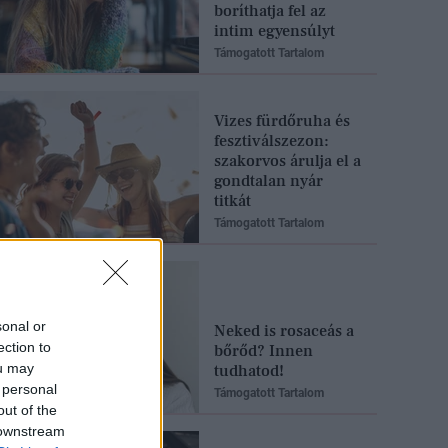
boríthatja fel az
intim egyensúlyt
Támogatott Tartalom
Vizes fürdőruha és
fesztiválszezon:
szakorvos árulja el a
gondtalan nyár
titkát
Támogatott Tartalom
sonal or
Neked is rosaceás a
ection to
bőrőd? Innen
ou may
tudhatod!
 personal
Támogatott Tartalom
out of the
 downstream