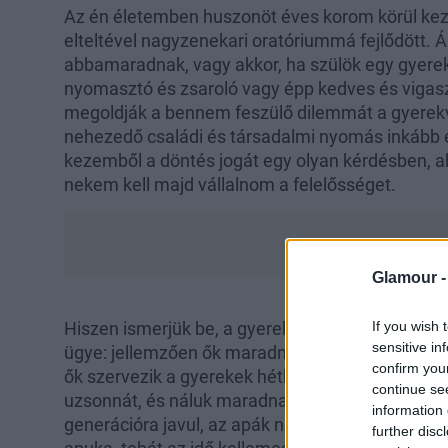
Az én életemben huszonöt éves korom körül kezd
elteltével nagyzenekari oratóriummá fejlődött. Állí
abbamaradnak, vagy akkor, ha szülök egy gyer
nyomasztó és zsaroló vagy épp kedves és vigas
megoldják a bennem feszülő dilemmát a gyerekv
nehezedő családi és társadalmi nyomás inkább el
kezemből a döntés jogát egy olyan kérdésben, a
nekem kell majd vállalnom a felelősséget.
Glamour 
If you wish 
Hiszen ismerjük be, a gyerekvállalás Magyaror
sensitive in
ügye: jellemzően ők maradnak otthon a babával, 
confirm you
ők szervezik a gyerekek hétköznapjait, ők veszn
continue se
uzsonnát, és náluk maradnak a gyerekek válásnál
information 
generációra javul, az apák nagy része a válást 
further disc