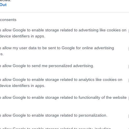
tban. Két fogalom bukkant még fel a
Out
y kifejezetten explicit módon: az önzés
 egy pillanatra! Önzés és félelem
consents
l rühellem, ha beleesznek az
o allow Google to enable storage related to advertising like cookies on
 ha Vlagyimir Putyinra gondolok.
evice identifiers in apps.
félelemből születő okai, például a
atottságtól.
Össztársadalmi szinten
o allow my user data to be sent to Google for online advertising
 mi nyugdíjba megyünk.
s.
to allow Google to send me personalized advertising.
o allow Google to enable storage related to analytics like cookies on
evice identifiers in apps.
o allow Google to enable storage related to functionality of the website
o allow Google to enable storage related to personalization.
Mi lesz a karrieremmel
o allow Google to enable storage related to security, including