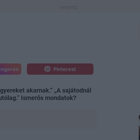
engeren
Pinterest
 gyereket akarnak.” „A sajátodnál
utólag.” Ismerős mondatok?