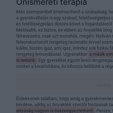
Önismereti terápia
Más szempontból értelmezhető a szabadság, h
a gyerekvállalás is egy szabad, felelősségtelje
és felelősségteljes döntés követ a fogantatástól
Melósabb, ez biztos, és ebben az Anyaklikk blo
félrevezetni, csak azt mondták, megéri. Nyilvá
felsorakoztatott rengeteg racionális érvvel sze
kiállni, hiszen igaz, ami igaz, mindez sok fizikai
rengeteg lemondással. Ugyanakkor
a másik em
is nekünk.
Egy gyerekkel együtt lenni rengetegs
minket a kreativitásra, és kihozza belőlünk a rég
Érdekesnek találtam, hogy amíg a gyerekmentesek
kérdése, addig az Anyaklikk szerzői fontosnak t
anyaság nagyon is összeegyeztethető.
Persze, 