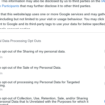
ekeivel. És persze ott a dolog másik
. This information may also be disclosed by us to third parties on the
IA
t egy különleges formájának megélése.
Participants
that may further disclose it to other third parties.
 that this website/app uses one or more Google services and may gath
tól függően viszonyulok kisbabákhoz,
including but not limited to your visit or usage behaviour. You may click 
edéssel. És szinte biztos vagyok
 to Google and its third-party tags to use your data for below specifi
erekéhez az embert más érzelmi kapcsok
ogle consent section.
fontos dolog az életből, ha az ember
latunk, annak nem is igazán fáj a
l Data Processing Opt Outs
eztem egy kis kutatást. Két internetes
 szépségeiről és viszontagságairól. Az
o opt-out of the Sharing of my personal data.
dal, amelynek tagjai többnyire nem
In
nyaklikk nevű blog, ahol kis- és
 osztják meg tapasztalataikat.
o opt-out of the Sale of my Personal Data.
In
to opt-out of processing my Personal Data for Targeted
ing.
sszesen huszonegy ember írta le
In
ket. Ami elsőként meglepett, hogy a
iszfunkcionális vagy egyenesen pokoli
o opt-out of Collection, Use, Retention, Sale, and/or Sharing
ersonal Data that Is Unrelated with the Purposes for which it
kíteni a problémakört, hiszen egy
lected.