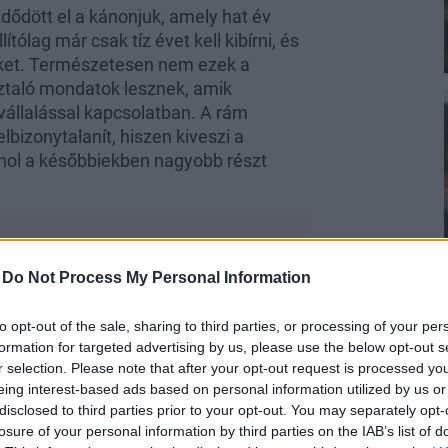
ődött el a kánonjuk, amely hat év
tólag már csak tíz évet kell kibírni, és
eket. Természetesen nem ezek a
ztaló mondatok lesznek, amik
állalással kapcsolatban. A rám
bizonytalanít, hiszen kiveszi a
hol a későbbiekben nagyobb részt
-
Do Not Process My Personal Information
to opt-out of the sale, sharing to third parties, or processing of your per
szágon még mindig elsősorban a nők
formation for targeted advertising by us, please use the below opt-out s
aztán később is, ha beteg, nagyrészt
r selection. Please note that after your opt-out request is processed y
ek új ruhákat, csomagolják az
eing interest-based ads based on personal information utilized by us or
. És bár a helyzet generációról
disclosed to third parties prior to your opt-out. You may separately opt-
követően még mindig csak hétvégi
losure of your personal information by third parties on the IAB’s list of