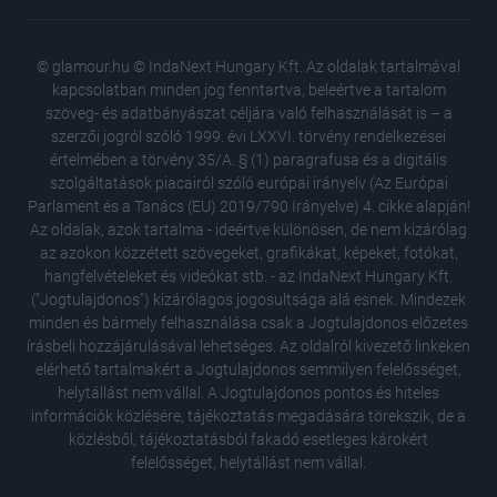
© glamour.hu © IndaNext Hungary Kft. Az oldalak tartalmával
kapcsolatban minden jog fenntartva, beleértve a tartalom
szöveg- és adatbányászat céljára való felhasználását is – a
szerzői jogról szóló 1999. évi LXXVI. törvény rendelkezései
értelmében a törvény 35/A. § (1) paragrafusa és a digitális
szolgáltatások piacairól szóló európai irányelv (Az Európai
Parlament és a Tanács (EU) 2019/790 Irányelve) 4. cikke alapján!
Az oldalak, azok tartalma - ideértve különösen, de nem kizárólag
az azokon közzétett szövegeket, grafikákat, képeket, fotókat,
hangfelvételeket és videókat stb. - az IndaNext Hungary Kft.
("Jogtulajdonos") kizárólagos jogosultsága alá esnek. Mindezek
minden és bármely felhasználása csak a Jogtulajdonos előzetes
írásbeli hozzájárulásával lehetséges. Az oldalról kivezető linkeken
elérhető tartalmakért a Jogtulajdonos semmilyen felelősséget,
Nem volt
helytállást nem vállal. A Jogtulajdonos pontos és hiteles
legnéps
információk közlésére, tájékoztatás megadására törekszik, de a
össze
közlésből, tájékoztatásból fakadó esetleges károkért
Napi hor
felelősséget, helytállást nem vállal.
szabads