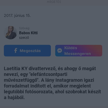
2017. június 15.
Szöveg:
Babos Kitti
szerző
Küldés
Megosztás
Messengeren
Laetitia KY divattervező, és ahogy ő magát
nevezi, egy "elefántcsontparti
művészetfüggő". A lány Instagramon igazi
forradalmat indított el, amikor megjelent
legutóbbi fotósorozata, ahol szobrokat készít
a hajából.