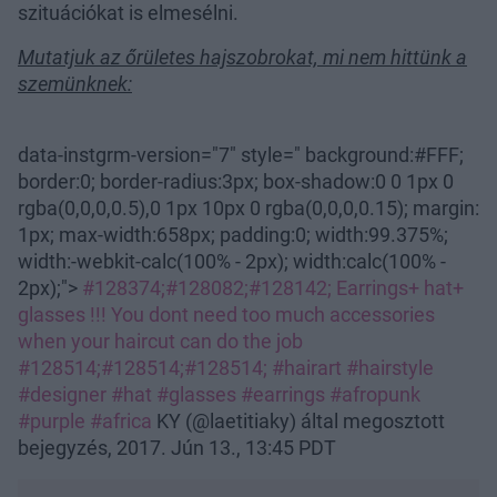
szituációkat is elmesélni.
Mutatjuk az őrületes hajszobrokat, mi nem hittünk a
szemünknek:
data-instgrm-version="7" style=" background:#FFF;
border:0; border-radius:3px; box-shadow:0 0 1px 0
rgba(0,0,0,0.5),0 1px 10px 0 rgba(0,0,0,0.15); margin:
1px; max-width:658px; padding:0; width:99.375%;
width:-webkit-calc(100% - 2px); width:calc(100% -
2px);">
#128374;#128082;#128142; Earrings+ hat+
glasses !!! You dont need too much accessories
when your haircut can do the job
#128514;#128514;#128514; #hairart #hairstyle
#designer #hat #glasses #earrings #afropunk
#purple #africa
KY (@laetitiaky) által megosztott
bejegyzés, 2017. Jún 13., 13:45 PDT