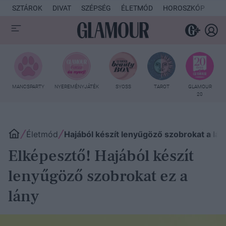
SZTÁROK
DIVAT
SZÉPSÉG
ÉLETMÓD
HOROSZKÓP
KU
MANCSPARTY
NYEREMÉNYJÁTÉK
SYOSS
TAROT
GLAMOUR
20
Életmód
Hajából készít lenyűgöző szobrokat a lán
Elképesztő! Hajából készít
lenyűgöző szobrokat ez a
lány