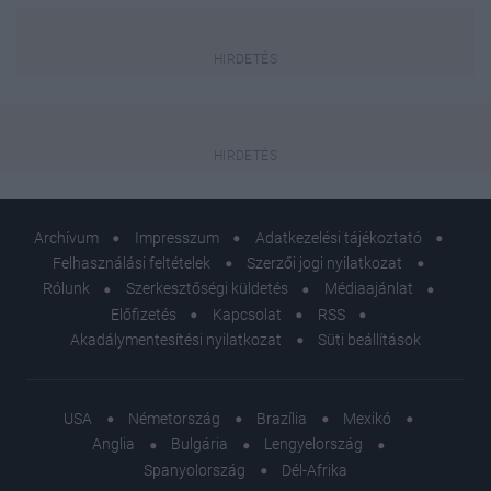
Archívum
Impresszum
Adatkezelési tájékoztató
Felhasználási feltételek
Szerzői jogi nyilatkozat
Rólunk
Szerkesztőségi küldetés
Médiaajánlat
Előfizetés
Kapcsolat
RSS
Akadálymentesítési nyilatkozat
Süti beállítások
USA
Németország
Brazília
Mexikó
Anglia
Bulgária
Lengyelország
Spanyolország
Dél-Afrika