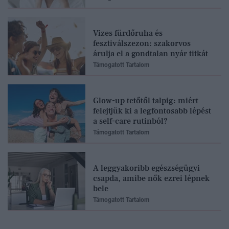
Vizes fürdőruha és
fesztiválszezon: szakorvos
árulja el a gondtalan nyár titkát
Támogatott Tartalom
Glow-up tetőtől talpig: miért
felejtjük ki a legfontosabb lépést
a self-care rutinból?
Támogatott Tartalom
A leggyakoribb egészségügyi
csapda, amibe nők ezrei lépnek
bele
Támogatott Tartalom