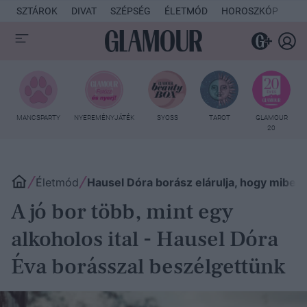
SZTÁROK
DIVAT
SZÉPSÉG
ÉLETMÓD
HOROSZKÓP
KU
MANCSPARTY
NYEREMÉNYJÁTÉK
SYOSS
TAROT
GLAMOUR
20
Életmód
Hausel Dóra borász elárulja, hogy miben re
A jó bor több, mint egy
alkoholos ital - Hausel Dóra
Éva borásszal beszélgettünk