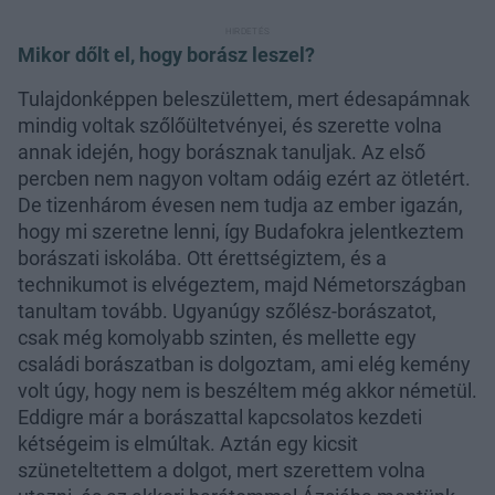
Mikor dőlt el, hogy borász leszel?
Tulajdonképpen beleszülettem, mert édesapámnak
mindig voltak szőlőültetvényei, és szerette volna
annak idején, hogy borásznak tanuljak. Az első
percben nem nagyon voltam odáig ezért az ötletért.
De tizenhárom évesen nem tudja az ember igazán,
hogy mi szeretne lenni, így Budafokra jelentkeztem
borászati iskolába. Ott érettségiztem, és a
technikumot is elvégeztem, majd Németországban
tanultam tovább. Ugyanúgy szőlész-borászatot,
csak még komolyabb szinten, és mellette egy
családi borászatban is dolgoztam, ami elég kemény
volt úgy, hogy nem is beszéltem még akkor németül.
Eddigre már a borászattal kapcsolatos kezdeti
kétségeim is elmúltak. Aztán egy kicsit
szüneteltettem a dolgot, mert szerettem volna