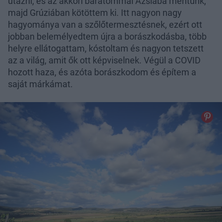
utazni, és az akkori barátommal Ázsiába mentünk,
majd Grúziában kötöttem ki. Itt nagyon nagy
hagyománya van a szőlőtermesztésnek, ezért ott
jobban belemélyedtem újra a borászkodásba, több
helyre ellátogattam, kóstoltam és nagyon tetszett
az a világ, amit ők ott képviselnek. Végül a COVID
hozott haza, és azóta borászkodom és építem a
saját márkámat.