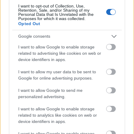
összeöntögetünk borokat. Engem ez zavart, mert a
I want to opt-out of Collection, Use,
Retention, Sale, and/or Sharing of my
mi szakmánk egy szép szakma, kiemelkedő, és a
Personal Data that Is Unrelated with the
Purposes for which it was collected.
bor is több annál, mint hogy egy alkoholos ital.
Nem
Opted Out
szeretem ha lekezelően bánunk ezzel az itallal, mert
abban a palackban a borász egész éves munkája
Google consents
van. Ezért gondoltam, hogy elkezdem az edukációt,
I want to allow Google to enable storage
és próbálok közepesen hosszú, befogadható
related to advertising like cookies on web or
podcasteket készíteni. Fontos erről beszélni, akár
device identifiers in apps.
szájbarágósan is, hogy a közhiedelmeket
megdöntsük.
Vannak Magyarországon is nagyon jó
I want to allow my user data to be sent to
kurzusok, csak ezek nem érhetőek el mindenki
Google for online advertising purposes.
számára. Célom, hogy a fiatalabb generációt hozzuk
I want to allow Google to send me
közelebb a borokhoz és ehhez a világhoz, hogy ne
personalized advertising.
úgy ismerkedjenek meg a borozással, hogy a
szupermarketben a minél olcsóbbat veszik meg.
I want to allow Google to enable storage
Vannak nagyon jó boraink, megfizethető áron,
related to analytics like cookies on web or
érdemesebb a minőségibb borokat venni azok
device identifiers in apps.
helyett, amelyektől másnap nagyon rosszul érzi
I want to allow Google to enable storage