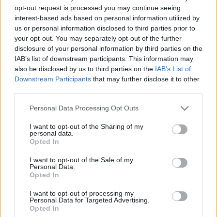
opt-out request is processed you may continue seeing
interest-based ads based on personal information utilized by
us or personal information disclosed to third parties prior to
your opt-out. You may separately opt-out of the further
disclosure of your personal information by third parties on the
IAB’s list of downstream participants. This information may
also be disclosed by us to third parties on the
IAB’s List of
Downstream Participants
that may further disclose it to other
third parties.
Dóri szerint a tudást, kint az igazi terepen lehet
Please note that this website/app uses one or more Google
Personal Data Processing Opt Outs
megszerezni
services and may gather and store information including but
not limited to your visit or usage behaviour. You may click to
I want to opt-out of the Sharing of my
personal data.
Hogyan jött a fogyasztók edukálása?
grant or deny consent to Google and its third-party tags to
Opted In
use your data for below specified purposes in below Google
Rendezvényeken jöttek olyan visszajelzések, és
consent section.
I want to opt-out of the Sale of my
tapasztaltam, hogy alap dolgokban is vannak
Personal Data.
Opted In
hiányosságok, és sokszor az a tudás is hiányzik,
hogy hogyan készül a rosé bor, vagy mi az, hogy
I want to opt-out of processing my
Personal Data for Targeted Advertising.
házasítás és honnan jön a cuvée elnevezés. Van, aki
Opted In
úgy gondolja, hogy az annyit jelent, hogy