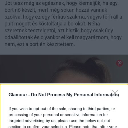
Jót tesz még az egésznek, hogy kiemeljük, ha egy
bort nő készít, mert még sokan hozzá vannak
szokva, hogy ez egy férfias szakma, vagyis férfi áll a
pult mögött és kóstoltatja a borokat. Néha
szeretnek tesztelgetni, azt hiszik, hogy csak úgy
odaállítottak és olyankor el kell magyaráznom, hogy
nem, ezt a bort én készítettem.
Glamour -
Do Not Process My Personal Information
If you wish to opt-out of the sale, sharing to third parties, or
processing of your personal or sensitive information for
targeted advertising by us, please use the below opt-out
section to confirm your selection. Please note that after your