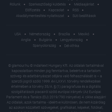
Rólunk
Szerkesztőségi küldetés
Médiaajánlat
Előfizetés
Kapcsolat
RSS
Akadálymentesítési nyilatkozat
Süti beállítások
USA
Németország
Brazília
Mexikó
Anglia
Bulgária
Lengyelország
Spanyolország
Dél-Afrika
© glamour.hu © IndaNext Hungary Kft. Az oldalak tartalmával
kapcsolatban minden jog fenntartva, beleértve a tartalom
szöveg- és adatbányászat céljára való felhasználását is – a
szerzői jogról szóló 1999. évi LXXVI. törvény rendelkezései
értelmében a törvény 35/A. § (1) paragrafusa és a digitális
szolgáltatások piacairól szóló európai irányelv (Az Európai
Parlament és a Tanács (EU) 2019/790 Irányelve) 4. cikke alapján!
Az oldalak, azok tartalma - ideértve különösen, de nem kizárólag
az azokon közzétett szövegeket, grafikákat, képeket, fotókat,