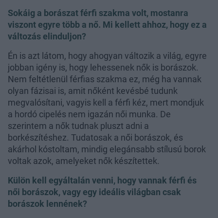
Sokáig a borászat férfi szakma volt, mostanra
viszont egyre több a nő. Mi kellett ahhoz, hogy ez a
változás elinduljon?
Én is azt látom, hogy ahogyan változik a világ, egyre
jobban igény is, hogy lehessenek nők is borászok.
Nem feltétlenül férfias szakma ez, még ha vannak
olyan fázisai is, amit nőként kevésbé tudunk
megvalósítani, vagyis kell a férfi kéz, mert mondjuk
a hordó cipelés nem igazán női munka. De
szerintem a nők tudnak pluszt adni a
borkészítéshez. Tudatosak a női borászok, és
akárhol kóstoltam, mindig elegánsabb stílusú borok
voltak azok, amelyeket nők készítettek.
Külön kell egyáltalán venni, hogy vannak férfi és
női borászok, vagy egy ideális világban csak
borászok lennének?