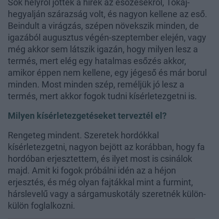
Sok helyről jöttek a hírek az esőzésekről, Tokaj-
hegyalján szárazság volt, és nagyon kellene az eső.
Beindult a virágzás, szépen növekszik minden, de
igazából augusztus végén-szeptember elején, vagy
még akkor sem látszik igazán, hogy milyen lesz a
termés, mert elég egy hatalmas esőzés akkor,
amikor éppen nem kellene, egy jégeső és már borul
minden. Most minden szép, reméljük jó lesz a
termés, mert akkor fogok tudni kísérletezgetni is.
Milyen kísérletezgetéseket terveztél el?
Rengeteg mindent. Szeretek hordókkal
kísérletezgetni, nagyon bejött az korábban, hogy fa
hordóban erjesztettem, és ilyet most is csinálok
majd. Amit ki fogok próbálni idén az a héjon
erjesztés, és még olyan fajtákkal mint a furmint,
hárslevelű vagy a sárgamuskotály szeretnék külön-
külön foglalkozni.