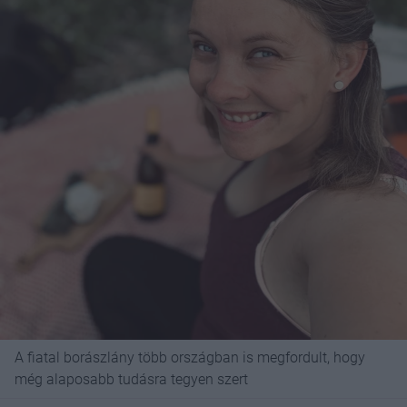
A fiatal borászlány több országban is megfordult, hogy
még alaposabb tudásra tegyen szert