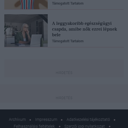
Támogatott Tartalom
A leggyakoribb egészségügyi
csapda, amibe nők ezrei lépnek
bele
Támogatott Tartalom
Archívum
Impresszum
Adatkezelési tájékoztató
Felhasználási feltételek
Szerzői jogi nyilatkozat