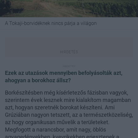
A Tokaji-borvidéknek nincs párja a világon
Ezek az utazások mennyiben befolyásolták azt,
ahogyan a borokhoz állsz?
Borkészítésben még kísérletezős fázisban vagyok,
szerintem évek lesznek mire kialakítom magamban
azt, hogyan szeretnék borokat készíteni. Ami
Grúziában nagyon tetszett, az a természetközeliség,
az hogy organikusan művelik a területeket.
Megfogott a narancsbor, amit nagy, öblös
agyagedényekben, kvevrikekben erjesztenek a