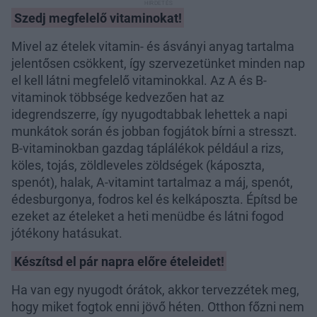
Szedj megfelelő vitaminokat!
Mivel az ételek vitamin- és ásványi anyag tartalma
jelentősen csökkent, így szervezetünket minden nap
el kell látni megfelelő vitaminokkal. Az A és B-
vitaminok többsége kedvezően hat az
idegrendszerre, így nyugodtabbak lehettek a napi
munkátok során és jobban fogjátok bírni a stresszt.
B-vitaminokban gazdag táplálékok például a rizs,
köles, tojás, zöldleveles zöldségek (káposzta,
spenót), halak, A-vitamint tartalmaz a máj, spenót,
édesburgonya, fodros kel és kelkáposzta. Építsd be
ezeket az ételeket a heti menüdbe és látni fogod
jótékony hatásukat.
Készítsd el pár napra előre ételeidet!
Ha van egy nyugodt órátok, akkor tervezzétek meg,
hogy miket fogtok enni jövő héten. Otthon főzni nem