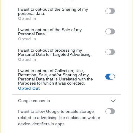
mindig lesz mihez nyúlni, ha szeretnétek főzni egy
services and may gather and store information including but
finomat.
not limited to your visit or usage behaviour. You may click to
I want to opt-out of the Sharing of my
personal data.
grant or deny consent to Google and its third-party tags to
Opted In
use your data for below specified purposes in below Google
consent section.
I want to opt-out of the Sale of my
Personal Data.
Opted In
Figyeljetek a zsír-szénhidrát arányra!
I want to opt-out of processing my
Personal Data for Targeted Advertising.
Nagyon fontos szabály, hogy a napi étkezésnél vagy
Opted In
az egyik, vagy a másik legyen túlsúlyban, tehát, ha
I want to opt-out of Collection, Use,
több szénhidrátot eszel akkor kevesebb zsír vigyél
Retention, Sale, and/or Sharing of my
be, hiszen könnyen feljöhetnek a plusz kilók, amik
Personal Data that Is Unrelated with the
Purposes for which it was collected.
élettanilag negatívan befolyásolhatnak titeket.
Opted Out
Mozogjatok legalább napi fél órát!
Google consents
Tudom, tudom, elcsépelt dolog, hogy mindenki a
I want to allow Google to enable storage
mindennapi testmozgásra buzdít titeket és
related to advertising like cookies on web or
elhiszem, semmi kedvetek egy hosszú nap után,
device identifiers in apps.
viszont azt tudnotok kell, hogy csak a mozgás