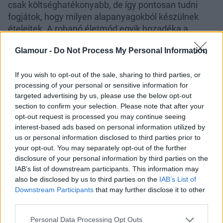
csak költséghatékonyabb, de így pontosan tudni
fogjátok, hogy milyen alapanyagokból készülnek
ételeitek. A rohanó életmód egyik hozadéka a
gyorséttermi étkezés, amikor csak kiszaladtok a
Glamour -
Do Not Process My Personal Information
legközelebbi étkezdébe és megveszitek azt, ami
éppen menüben van. Ezzel az a baj, hogy könnyen
If you wish to opt-out of the sale, sharing to third parties, or
egyoldalúvá válhat az étkezés. Én sokszor több
processing of your personal or sensitive information for
napra előre főzök, így nem kell minden este a
targeted advertising by us, please use the below opt-out
konyhában robotolnom egy fárasztó nap után.
section to confirm your selection. Please note that after your
opt-out request is processed you may continue seeing
Vegyél nagyobb mennyiségben alapanyagokat!
interest-based ads based on personal information utilized by
us or personal information disclosed to third parties prior to
Nem szükséges mindennap boltba járni, hiszen
your opt-out. You may separately opt-out of the further
amellett, hogy elveszi az időtöket, sokkal többet is
disclosure of your personal information by third parties on the
fogtok költeni mert mindig landol majd valami plusz
IAB’s list of downstream participants. This information may
a kosaratokban, amire nincs szükségetek. Ha van
also be disclosed by us to third parties on the
IAB’s List of
egy nagyobb fagyasztós hűtőtök akkor vásároljatok
Downstream Participants
that may further disclose it to other
be jó minőségű húsból, zöldségekből illetve könnyen
third parties.
fagyasztható, egészséges alapanyagokból és
Please note that this website/app uses one or more Google
Personal Data Processing Opt Outs