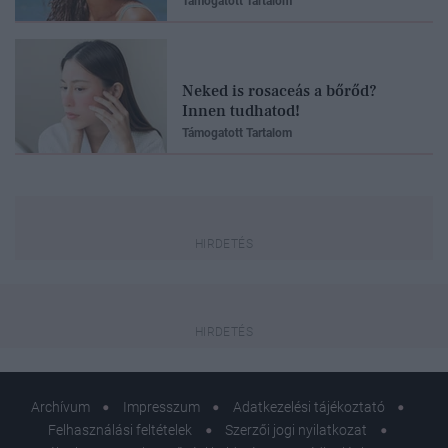
Támogatott Tartalom
Neked is rosaceás a bőrőd?
Innen tudhatod!
Támogatott Tartalom
Archívum
Impresszum
Adatkezelési tájékoztató
Felhasználási feltételek
Szerzői jogi nyilatkozat