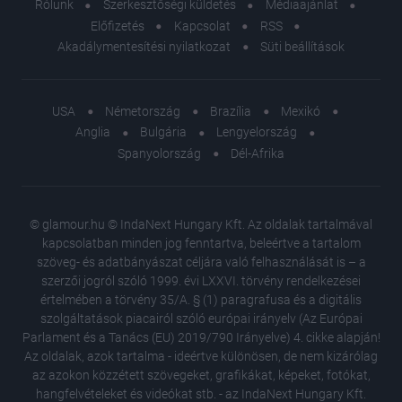
Rólunk
Szerkesztőségi küldetés
Médiaajánlat
Előfizetés
Kapcsolat
RSS
Akadálymentesítési nyilatkozat
Süti beállítások
USA
Németország
Brazília
Mexikó
Anglia
Bulgária
Lengyelország
Spanyolország
Dél-Afrika
© glamour.hu © IndaNext Hungary Kft. Az oldalak tartalmával
kapcsolatban minden jog fenntartva, beleértve a tartalom
szöveg- és adatbányászat céljára való felhasználását is – a
szerzői jogról szóló 1999. évi LXXVI. törvény rendelkezései
értelmében a törvény 35/A. § (1) paragrafusa és a digitális
szolgáltatások piacairól szóló európai irányelv (Az Európai
Parlament és a Tanács (EU) 2019/790 Irányelve) 4. cikke alapján!
Az oldalak, azok tartalma - ideértve különösen, de nem kizárólag
az azokon közzétett szövegeket, grafikákat, képeket, fotókat,
hangfelvételeket és videókat stb. - az IndaNext Hungary Kft.