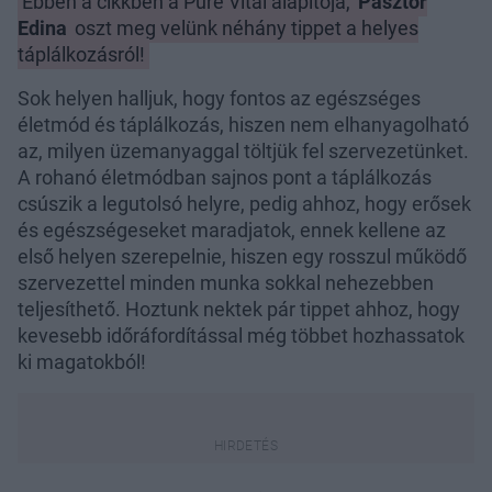
Ebben a cikkben a Pure Vital alapítója,
Pásztor
Edina
oszt meg velünk néhány tippet a helyes
táplálkozásról!
Sok helyen halljuk, hogy fontos az egészséges
életmód és táplálkozás, hiszen nem elhanyagolható
az, milyen üzemanyaggal töltjük fel szervezetünket.
A rohanó életmódban sajnos pont a táplálkozás
csúszik a legutolsó helyre, pedig ahhoz, hogy erősek
és egészségeseket maradjatok, ennek kellene az
első helyen szerepelnie, hiszen egy rosszul működő
szervezettel minden munka sokkal nehezebben
teljesíthető. Hoztunk nektek pár tippet ahhoz, hogy
kevesebb időráfordítással még többet hozhassatok
ki magatokból!