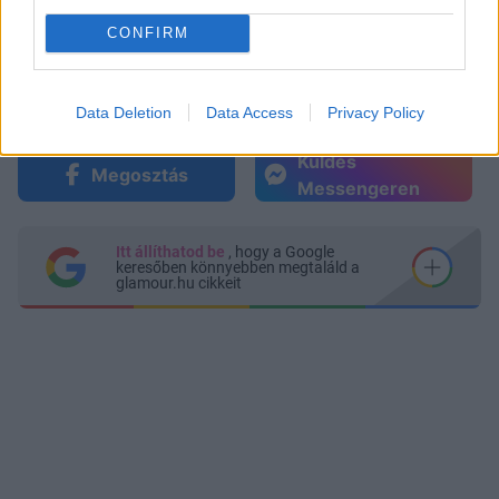
CONFIRM
Data Deletion
Data Access
Privacy Policy
Küldés
Megosztás
Messengeren
Itt állíthatod be
, hogy a Google
keresőben könnyebben megtaláld a
glamour.hu cikkeit