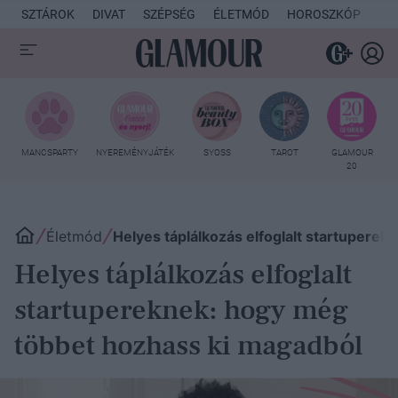
SZTÁROK
DIVAT
SZÉPSÉG
ÉLETMÓD
HOROSZKÓP
KU
MANCSPARTY
NYEREMÉNYJÁTÉK
SYOSS
TAROT
GLAMOUR
20
Életmód
Helyes táplálkozás elfoglalt startupere
Helyes táplálkozás elfoglalt
startupereknek: hogy még
többet hozhass ki magadból