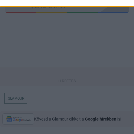
keresőben könnyebben megtaláld a
glamour.hu cikkeit
GLAMOUR
Kövesd a Glamour cikkeit a
Google hírekben
is!