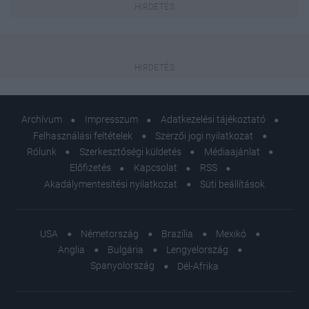
Archívum
Impresszum
Adatkezelési tájékoztató
Felhasználási feltételek
Szerzői jogi nyilatkozat
Rólunk
Szerkesztőségi küldetés
Médiaajánlat
Előfizetés
Kapcsolat
RSS
Akadálymentesítési nyilatkozat
Süti beállítások
USA
Németország
Brazília
Mexikó
Anglia
Bulgária
Lengyelország
Spanyolország
Dél-Afrika