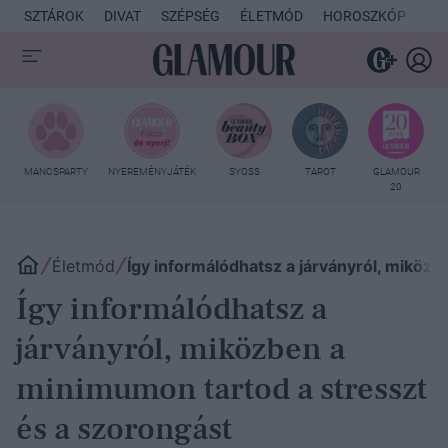
SZTÁROK
DIVAT
SZÉPSÉG
ÉLETMÓD
HOROSZKÓP
KU
MANCSPARTY
NYEREMÉNYJÁTÉK
SYOSS
TAROT
GLAMOUR
20
Életmód
Így informálódhatsz a járványról, miköz
Így informálódhatsz a
járványról, miközben a
minimumon tartod a stresszt
és a szorongást