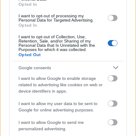
5. Emlékeztesd magad, hogy ez csak átmeneti
Opted In
Nem tudhatjuk, hogy mit tartogat a jövő a
I want to opt-out of processing my
koronavírussal, de azt igen, hogy milyen átmeneti
Personal Data for Targeted Advertising.
Opted In
változásokat kell elfogadnunk ahhoz, hogy
hosszútávon megóvjuk a társadalmunkat. Ez nem
I want to opt-out of Collection, Use,
az új norma, hiszen nem fog örökké tartani. Jelenleg
Retention, Sale, and/or Sharing of my
Personal Data that Is Unrelated with the
a járvány közepénél tartunk, így nehéz az alagút
Purposes for which it was collected.
Opted Out
végi fényt látni, de a világon már vannak olyanok,
akik lassan túl vannak rajta. A fenn maradó időben
Google consents
pedig fogadd el, hogy nem tudod egyedül kontrolálni
a helyzetet, és nem csak te félsz.
I want to allow Google to enable storage
related to advertising like cookies on web or
device identifiers in apps.
I want to allow my user data to be sent to
Google for online advertising purposes.
I want to allow Google to send me
personalized advertising.