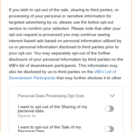
Amikor szorongsz, a tested egy nagyobb adag
adrenalint termel, ami miatt gyorsabban ver majd a
If you wish to opt-out of the sale, sharing to third parties, or
szíved és gyorsabb, rövidebb lélegzetet veszel.
processing of your personal or sensitive information for
targeted advertising by us, please use the below opt-out
Meditáció közben a lassabb, mélyebb lélegzet épp
section to confirm your selection. Please note that after your
az ellenkezőjét teszi, miközben a testednek azt
opt-out request is processed you may continue seeing
sugallja, hogy biztonságban vagy.
interest-based ads based on personal information utilized by
us or personal information disclosed to third parties prior to
4. Menj ki a friss levegőre
your opt-out. You may separately opt-out of the further
Az, hogy otthon maradsz, nagyon fontos abban,
disclosure of your personal information by third parties on the
hogy lelassuljon a koronavírus terjedése, de időről-
IAB’s list of downstream participants. This information may
időre kicsit el kell szabadulni a képernyőktől és ki kell
also be disclosed by us to third parties on the
IAB’s List of
menni. Nagyon fontos, hogy kiszabaduljunk a házból
Downstream Participants
that may further disclose it to other
third parties.
és friss levegőhöz jussunk. Olvass kicsit az
udvarban, lépj ki az erkélyre vagy menj sétálj kicsit,
Please note that this website/app uses one or more Google
Personal Data Processing Opt Outs
csak tartsd a megfelelő távolságot másoktól.
services and may gather and store information including but
not limited to your visit or usage behaviour. You may click to
I want to opt-out of the Sharing of my
personal data.
grant or deny consent to Google and its third-party tags to
Opted In
use your data for below specified purposes in below Google
consent section.
I want to opt-out of the Sale of my
Personal Data.