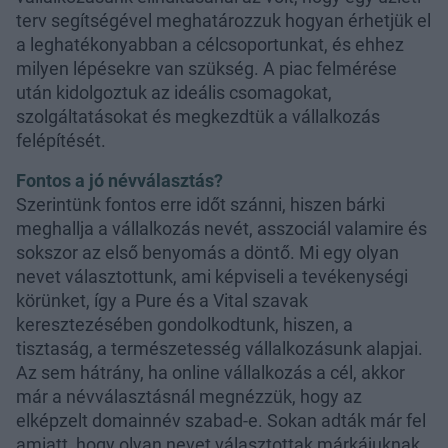
terv segítségével meghatározzuk hogyan érhetjük el
a leghatékonyabban a célcsoportunkat, és ehhez
milyen lépésekre van szükség. A piac felmérése
után kidolgoztuk az ideális csomagokat,
szolgáltatásokat és megkezdtük a vállalkozás
felépítését.
Fontos a jó névválasztás?
Szerintünk fontos erre időt szánni, hiszen bárki
meghallja a vállalkozás nevét, asszociál valamire és
sokszor az első benyomás a döntő. Mi egy olyan
nevet választottunk, ami képviseli a tevékenységi
körünket, így a Pure és a Vital szavak
keresztezésében gondolkodtunk, hiszen, a
tisztaság, a természetesség vállalkozásunk alapjai.
Az sem hátrány, ha online vállalkozás a cél, akkor
már a névválasztásnál megnézzük, hogy az
elképzelt domainnév szabad-e. Sokan adták már fel
amiatt, hogy olyan nevet választottak márkájuknak,