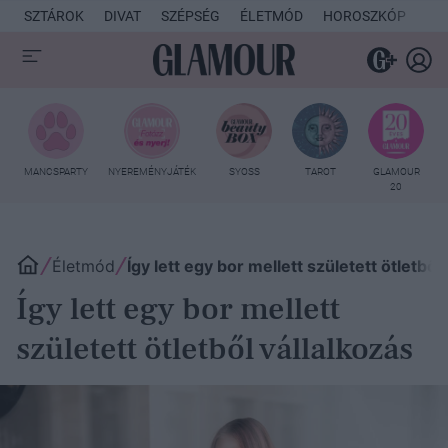
SZTÁROK
DIVAT
SZÉPSÉG
ÉLETMÓD
HOROSZKÓP
KU
MANCSPARTY
NYEREMÉNYJÁTÉK
SYOSS
TAROT
GLAMOUR
20
Életmód
Így lett egy bor mellett született ötletből
Így lett egy bor mellett
született ötletből vállalkozás