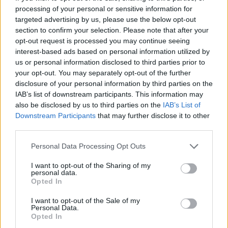
processing of your personal or sensitive information for
targeted advertising by us, please use the below opt-out
section to confirm your selection. Please note that after your
Hol helyezd el portékád?
opt-out request is processed you may continue seeing
Számos alternatíva létezik, nyithatsz boltot,
interest-based ads based on personal information utilized by
kereshetsz viszonteladót a termékednek, vagy
us or personal information disclosed to third parties prior to
dolgozhat ajánlások alapján, de akár a kedvenc kicsi
your opt-out. You may separately opt-out of the further
kocsid csomagtartójából is árulhatod a kézműves
disclosure of your personal information by third parties on the
IAB’s list of downstream participants. This information may
lekvárjaidat, ám mi a webshopkészítés mellett
also be disclosed by us to third parties on the
IAB’s List of
döntöttünk, mert induló vállalkozásként ezzel
Downstream Participants
that may further disclose it to other
érhetjük el leghatékonyabban potenciális
third parties.
vevőkörünket. Egy webshop létrehozásánál is több
út is lehetséges, kereshetsz fejlesztőt, aki felépíti a
Please note that this website/app uses one or more Google
Personal Data Processing Opt Outs
services and may gather and store information including but
webshopodat, vagy bérelhetsz egyet, de a saját
not limited to your visit or usage behaviour. You may click to
I want to opt-out of the Sharing of my
kezedbe is veheted az irányítást és elkészítheted
personal data.
grant or deny consent to Google and its third-party tags to
magadnak. Mindhárom megoldásnak megvan a
Opted In
use your data for below specified purposes in below Google
maga előnye, azt kell átgondolni, hogy számodra
consent section.
I want to opt-out of the Sale of my
melyik út az ideális.
Personal Data.
Opted In
Instagram, Facebook, YouTube, milyen csatornákon