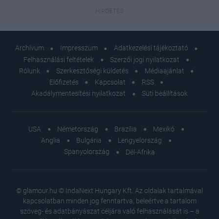
Archívum
Impresszum
Adatkezelési tájékoztató
Felhasználási feltételek
Szerzői jogi nyilatkozat
Rólunk
Szerkesztőségi küldetés
Médiaajánlat
Előfizetés
Kapcsolat
RSS
Akadálymentesítési nyilatkozat
Süti beállítások
USA
Németország
Brazília
Mexikó
Anglia
Bulgária
Lengyelország
Spanyolország
Dél-Afrika
© glamour.hu © IndaNext Hungary Kft. Az oldalak tartalmával
kapcsolatban minden jog fenntartva, beleértve a tartalom
szöveg- és adatbányászat céljára való felhasználását is – a