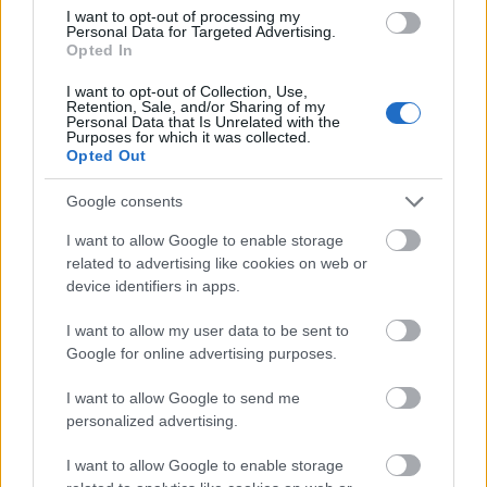
I want to opt-out of processing my
értékesíts? Mindenhol jelen kell lenni?
Personal Data for Targeted Advertising.
Mivel a mai kor embere már mindent az interneten
Opted In
keresztül szeretne elérni, így fontosnak tartjuk az
I want to opt-out of Collection, Use,
online jelenlétet, ám egy vállalkozásnak nem kell
Retention, Sale, and/or Sharing of my
Personal Data that Is Unrelated with the
minden platformon megjelennie ahhoz, hogy sikeres
Purposes for which it was collected.
lehessen. A titok nyitja az, hogy pontosan
Opted Out
meghatározzuk vállalkozásunk célcsoportját és
Google consents
ehhez megválasszuk azt az utat, amin keresztül a
leghatékonyabban elérhetők.
I want to allow Google to enable storage
related to advertising like cookies on web or
device identifiers in apps.
I want to allow my user data to be sent to
Google for online advertising purposes.
Milyen buktatók lehetnek egy vállalkozásnál?
Mivel minden vállalkozás más és más, így a
I want to allow Google to send me
problémák sem azonosak. Van, akiknek a
personalized advertising.
fejlesztéssel gyűlik meg a bajuk, vagy rossz
I want to allow Google to enable storage
értékesítési csatornát választanak és sajnos olyan is