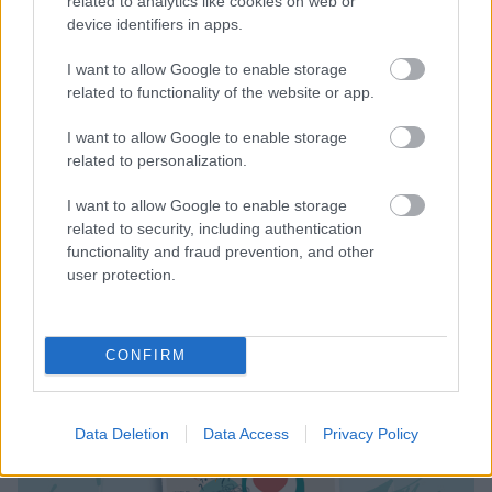
related to analytics like cookies on web or
akad, ahol maga a termék nem kelti fel a vásárlók
device identifiers in apps.
figyelmét. Fontos minden apró dologra odafigyelni, a
jogi dolgoktól kezdve a dizájn kialakításán át, hiszen
I want to allow Google to enable storage
a részletekben rejlik az ördög. Nem baj, ha nem
related to functionality of the website or app.
értesz mindenhez, Rómát se egy nap alatt építették
I want to allow Google to enable storage
fel, a lényeg, hogy kezdd el és ne engedd, hogy
related to personalization.
félelmeid meggátoljanak ötleted megvalósításában.
Csak az lehet sikeres, aki tesz álmaiért!
I want to allow Google to enable storage
related to security, including authentication
functionality and fraud prevention, and other
user protection.
CONFIRM
Data Deletion
Data Access
Privacy Policy