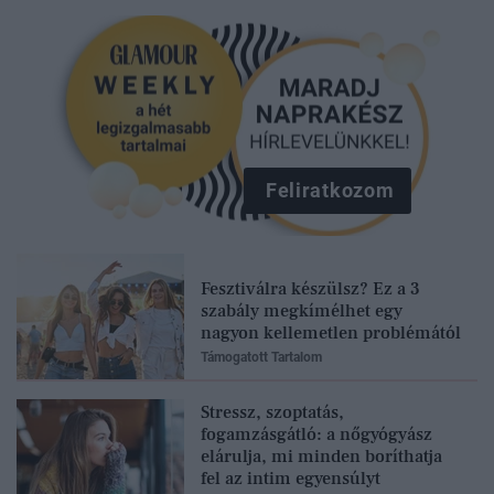
Feliratkozom
Fesztiválra készülsz? Ez a 3
szabály megkímélhet egy
nagyon kellemetlen problémától
Támogatott Tartalom
Stressz, szoptatás,
fogamzásgátló: a nőgyógyász
elárulja, mi minden boríthatja
fel az intim egyensúlyt