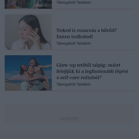
Támogatott Tartalom
Neked is rosaceás a bőrőd?
Innen tudhatod!
Támogatott Tartalom
Glow-up tetőtől talpig: miért
felejtjük ki a legfontosabb lépést
a self-care rutinból?
Támogatott Tartalom