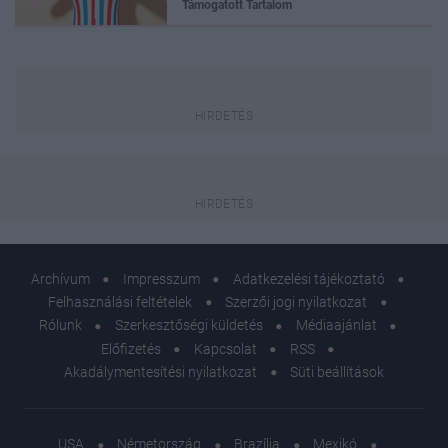
Támogatott Tartalom
Archívum
Impresszum
Adatkezelési tájékoztató
Felhasználási feltételek
Szerzői jogi nyilatkozat
Rólunk
Szerkesztőségi küldetés
Médiaajánlat
Előfizetés
Kapcsolat
RSS
Akadálymentesítési nyilatkozat
Süti beállítások
USA
Németország
Brazília
Mexikó