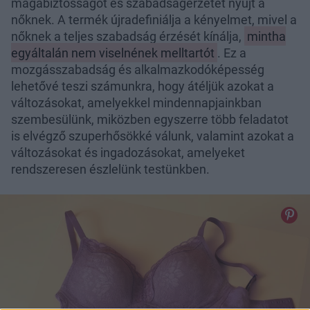
magabiztosságot és szabadságérzetet nyújt a
nőknek. A termék újradefiniálja a kényelmet, mivel a
nőknek a teljes szabadság érzését kínálja,
mintha
egyáltalán nem viselnének melltartót
. Ez a
mozgásszabadság és alkalmazkodóképesség
lehetővé teszi számunkra, hogy átéljük azokat a
változásokat, amelyekkel mindennapjainkban
szembesülünk, miközben egyszerre több feladatot
is elvégző szuperhősökké válunk, valamint azokat a
változásokat és ingadozásokat, amelyeket
rendszeresen észlelünk testünkben.