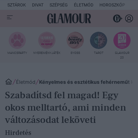
SZTÁROK
DIVAT
SZÉPSÉG
ÉLETMÓD
HOROSZKÓP
KU
MANCSPARTY
NYEREMÉNYJÁTÉK
SYOSS
TAROT
GLAMOUR
20
Életmód
Kényelmes és esztétikus fehérneműt ker
Szabadítsd fel magad! Egy
okos melltartó, ami minden
változásodat leköveti
Hirdetés