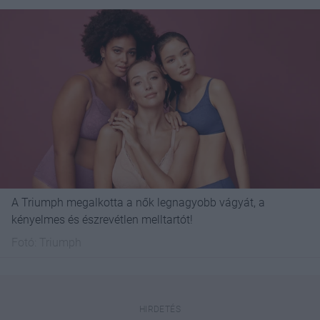
A Triumph megalkotta a nők legnagyobb vágyát, a
kényelmes és észrevétlen melltartót!
Fotó:
Triumph