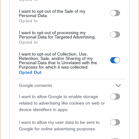
use your data for below specified purposes in below Google
consent section.
I want to opt-out of the Sale of my
Personal Data.
Opted In
A Fit Smart melltartó nekünk, a saját életünkhöz
I want to opt-out of processing my
Personal Data for Targeted Advertising.
lett tervezve, történjen bármi is.
Opted In
A
Triumph
fejlesztésének köszönhetően könnyedén
I want to opt-out of Collection, Use,
visszaemlékezhetünk arra a pillanatra, amikor
Retention, Sale, and/or Sharing of my
Personal Data that Is Unrelated with the
belenéztünk a tükörbe, és észrevettük, hogy az
Purposes for which it was collected.
egykori kislány teste nőiessé vált. A változások
Opted Out
elfogadása és a pozitív gondolkodásmód
Google consents
önbizalmat, bátorságot és erőt ad nekünk. Nemcsak
a világ meghódításához, hanem ahhoz is, hogy
a
I want to allow Google to enable storage
testünkre nézve azt gondoljuk, „tetszik, amit látok”.
related to advertising like cookies on web or
device identifiers in apps.
I want to allow my user data to be sent to
Google for online advertising purposes.