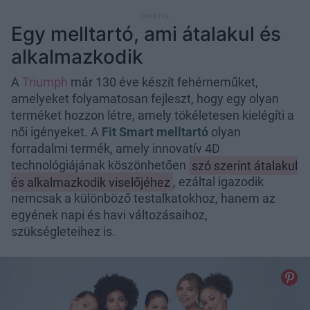
Egy melltartó, ami átalakul és
alkalmazkodik
A
Triumph
már 130 éve készít fehérneműket,
amelyeket folyamatosan fejleszt, hogy egy olyan
terméket hozzon létre, amely tökéletesen kielégíti a
női igényeket. A
Fit Smart melltartó
olyan
forradalmi termék, amely innovatív 4D
technológiájának köszönhetően
szó szerint átalakul
és alkalmazkodik viselőjéhez
, ezáltal igazodik
nemcsak a különböző testalkatokhoz, hanem az
egyének napi és havi változásaihoz,
szükségleteihez is.