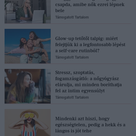
csapda, amibe nők ezrei lépnek
bele
Támogatott Tartalom
Glow-up tetőtől talpig: miért
felejtjük ki a legfontosabb lépést
a self-care rutinból?
Támogatott Tartalom
Stressz, szoptatás,
fogamzásgátló: a nőgyógyász
elárulja, mi minden boríthatja
fel az intim egyensúlyt
Támogatott Tartalom
Mindenki azt hiszi, hogy
egészségtelen, pedig a hekk és a
lángos is jót tehe