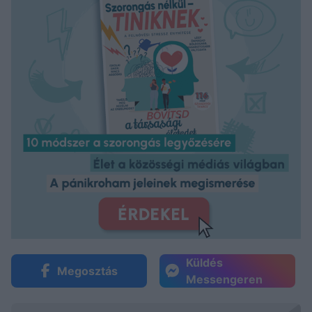
Küldés
Megosztás
Messengeren