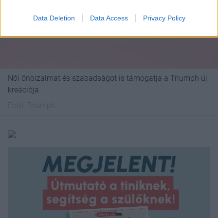
Data Deletion
Data Access
Privacy Policy
Női önbizalmat és szabadságot is támogatja a Triumph új
kreációja
Fotó:
Triumph