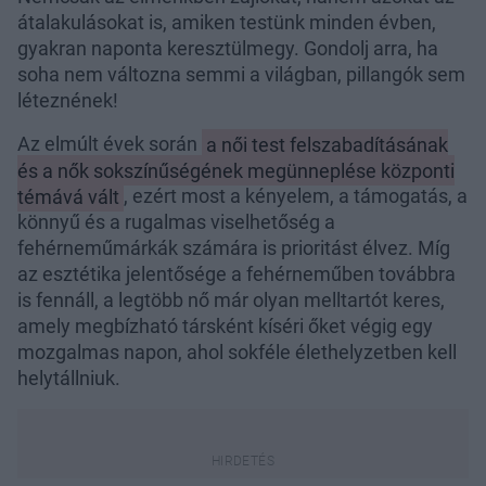
átalakulásokat is, amiken testünk minden évben,
gyakran naponta keresztülmegy. Gondolj arra, ha
soha nem változna semmi a világban, pillangók sem
léteznének!
Az elmúlt évek során
a női test felszabadításának
és a nők sokszínűségének megünneplése központi
témává vált
, ezért most a kényelem, a támogatás, a
könnyű és a rugalmas viselhetőség a
fehérneműmárkák számára is prioritást élvez. Míg
az esztétika jelentősége a fehérneműben továbbra
is fennáll, a legtöbb nő már olyan melltartót keres,
amely megbízható társként kíséri őket végig egy
mozgalmas napon, ahol sokféle élethelyzetben kell
helytállniuk.