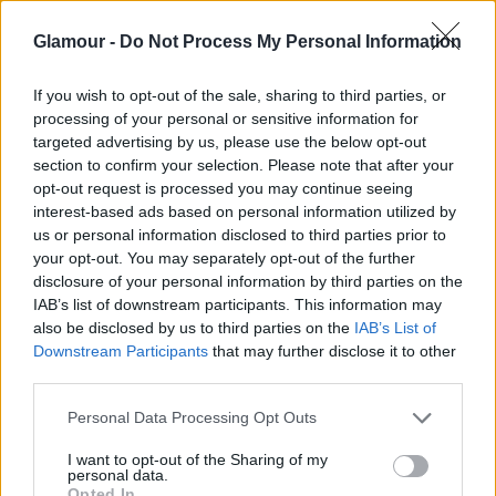
Glamour -
Do Not Process My Personal Information
If you wish to opt-out of the sale, sharing to third parties, or
processing of your personal or sensitive information for
targeted advertising by us, please use the below opt-out
section to confirm your selection. Please note that after your
opt-out request is processed you may continue seeing
interest-based ads based on personal information utilized by
Engedelmesen követi a nő testének formáját
us or personal information disclosed to third parties prior to
your opt-out. You may separately opt-out of the further
Fotó:
Triumph
disclosure of your personal information by third parties on the
IAB’s list of downstream participants. This information may
Az öt különböző méretben és három pasztell
also be disclosed by us to third parties on the
IAB’s List of
Downstream Participants
that may further disclose it to other
színben kapható Fit Smart melltartó engedelmesen
third parties.
követi a nő testének formáját —a mell méretétől
valamint testalkattól függetlenül —, és okos
Please note that this website/app uses one or more Google
Personal Data Processing Opt Outs
kialakításának köszönhetően segít felkarolni és
services and may gather and store information including but
not limited to your visit or usage behaviour. You may click to
I want to opt-out of the Sharing of my
átélni a változásokat testünkben.
personal data.
grant or deny consent to Google and its third-party tags to
Opted In