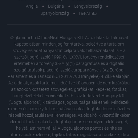
Anglia
Bulgária
Lengyelország
Spanyolország
Dél-Afrika
© glamour.hu © IndaNext Hungary Kft. Az oldalak tartalmával
kapcsolatban minden jog fenntartva, beleértve a tartalom
szöveg- és adatbányászat céljára való felhasználását is – a
szerzői jogról szóló 1999. évi LXXVI. törvény rendelkezései
értelmében a törvény 35/A. § (1) paragrafusa és a digitális
szolgáltatások piacairól szóló európai irányelv (Az Európai
Parlament és a Tanács (EU) 2019/790 Irányelve) 4. cikke alapján!
Az oldalak, azok tartalma - ideértve különösen, de nem kizárólag
az azokon közzétett szövegeket, grafikákat, képeket, fotókat,
hangfelvételeket és videókat stb. - az IndaNext Hungary Kft.
("Jogtulajdonos") kizárólagos jogosultsága alá esnek. Mindezek
minden és bármely felhasználása csak a Jogtulajdonos előzetes
írásbeli hozzájárulásával lehetséges. Az oldalról kivezető linkeken
elérhető tartalmakért a Jogtulajdonos semmilyen felelősséget,
helytállást nem vállal. A Jogtulajdonos pontos és hiteles
Hatalma
információk közlésére, tájékoztatás megadására törekszik, de a
a gyöny