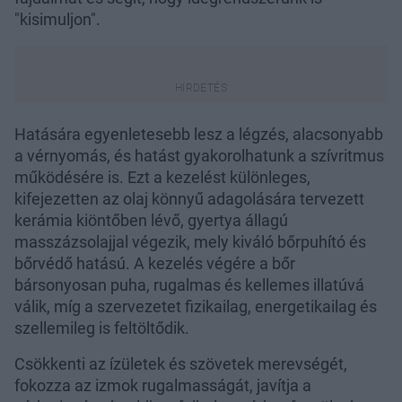
"kisimuljon".
Hatására egyenletesebb lesz a légzés, alacsonyabb
a vérnyomás, és hatást gyakorolhatunk a szívritmus
működésére is. Ezt a kezelést különleges,
kifejezetten az olaj könnyű adagolására tervezett
kerámia kiöntőben lévő, gyertya állagú
masszázsolajjal végezik, mely kiváló bőrpuhító és
bőrvédő hatású. A kezelés végére a bőr
bársonyosan puha, rugalmas és kellemes illatúvá
válik, míg a szervezetet fizikailag, energetikailag és
szellemileg is feltöltődik.
Csökkenti az ízületek és szövetek merevségét,
fokozza az izmok rugalmasságát, javítja a