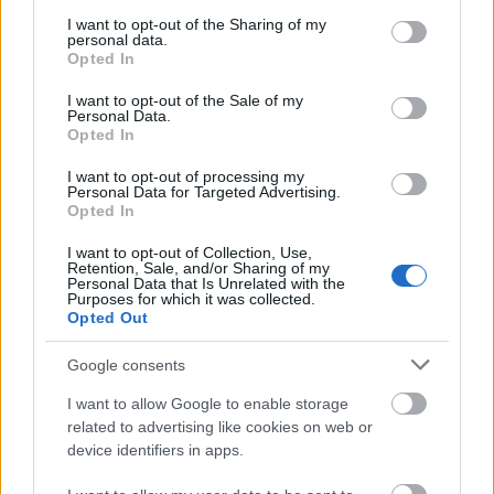
services and may gather and store information including but
not limited to your visit or usage behaviour. You may click to
I want to opt-out of the Sharing of my
personal data.
grant or deny consent to Google and its third-party tags to
Opted In
use your data for below specified purposes in below Google
consent section.
Kifejezetten az ülőmunkát végzőknek kedvező
I want to opt-out of the Sale of my
Personal Data.
hatású. A masszőr ugyanis két feltekert és meleg
Opted In
vízbe mártott törölközőt speciális technikával,
határozott mozdulatokkal végiggörget a nyakon, a
I want to opt-out of processing my
Personal Data for Targeted Advertising.
vállakon és a háton, le egészen a keresztcsontig. A
Opted In
törölközők melegsége a hátizom merevségére és a
I want to opt-out of Collection, Use,
hátfájás megszüntetésére hat eredményesen.
Retention, Sale, and/or Sharing of my
Personal Data that Is Unrelated with the
Ezt olvastad már?
Szuper manikűrötletek Valentin-
Purposes for which it was collected.
Opted Out
napra
Google consents
A különböző masszázsok mellett természetesen
számtalan egyéb kikapcsolódási lehetőség közül
I want to allow Google to enable storage
választhatsz, legyen az edzés, fürdőzés, vízi
related to advertising like cookies on web or
gimnasztika vagy egy szuper arc- és testkezelés.
device identifiers in apps.