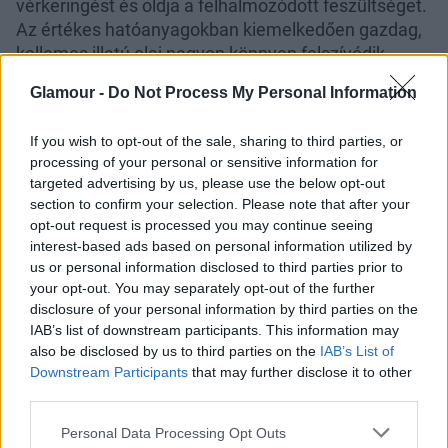
vérkeringést és oldja a felhalmozódott feszültséget.
Az értékes hatóanyagokban kiemelkedően gazdag,
kellemes illatú olaj nagyon könnyen felszívódik,
zsírfényt nem, csak bársonyosan sima, hidratált,
Glamour -
Do Not Process My Personal Information
rugalmas bőrt hagy maga után. Magas vitamin- és
telítetlen zsírsav tartalmának köszönhetően lassítja
If you wish to opt-out of the sale, sharing to third parties, or
a bőr öregedési folyamatait és a ráncképződést.
processing of your personal or sensitive information for
targeted advertising by us, please use the below opt-out
section to confirm your selection. Please note that after your
opt-out request is processed you may continue seeing
interest-based ads based on personal information utilized by
us or personal information disclosed to third parties prior to
your opt-out. You may separately opt-out of the further
disclosure of your personal information by third parties on the
IAB’s list of downstream participants. This information may
also be disclosed by us to third parties on the
IAB’s List of
Downstream Participants
that may further disclose it to other
third parties.
Please note that this website/app uses one or more Google
Personal Data Processing Opt Outs