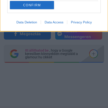
CONFIRM
Data Deletion
Data Access
Privacy Policy
Küldés
Megosztás
Messengeren
Itt állíthatod be
, hogy a Google
keresőben könnyebben megtaláld a
glamour.hu cikkeit