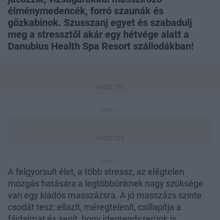
élménymedencék, forró szaunák és
gőzkabinok. Szusszanj egyet és szabadulj
meg a stressztől akár egy hétvége alatt a
Danubius Health Spa Resort szállodákban!
A felgyorsult élet, a több stressz, az elégtelen
mozgás hatására a legtöbbünknek nagy szüksége
van egy kiadós masszázsra. A jó masszázs szinte
csodát tesz: ellazít, méregtelenít, csillapítja a
fájdalmat és segít, hogy idegrendszerünk is