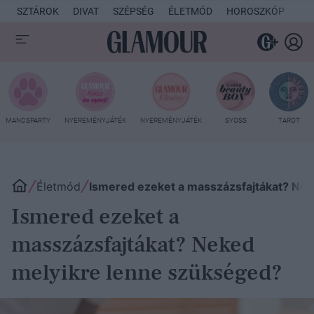
SZTÁROK
DIVAT
SZÉPSÉG
ÉLETMÓD
HOROSZKÓP
KU
MANCSPARTY
NYEREMÉNYJÁTÉK
NYEREMÉNYJÁTÉK
SYOSS
TAROT
Életmód
Ismered ezeket a masszázsfajtákat? Ne
Ismered ezeket a
masszázsfajtákat? Neked
melyikre lenne szükséged?