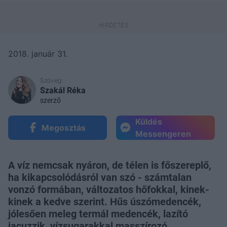
2018. január 31.
Szöveg:
Szakál Réka
szerző
Küldés
Megosztás
Messengeren
A víz nemcsak nyáron, de télen is főszereplő,
ha kikapcsolódásról van szó - számtalan
vonzó formában, változatos hőfokkal, kinek-
kinek a kedve szerint. Hűs úszómedencék,
jólesően meleg termál medencék, lazító
jacuzzik, vízsugarakkal masszírozó