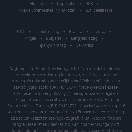
Előfizetés
Kapcsolat
RSS
Akadálymentesítési nyilatkozat
Süti beállítások
USA
Németország
Brazília
Mexikó
Anglia
Bulgária
Lengyelország
Spanyolország
Dél-Afrika
© glamour.hu © IndaNext Hungary Kft. Az oldalak tartalmával
kapcsolatban minden jog fenntartva, beleértve a tartalom
szöveg- és adatbányászat céljára való felhasználását is – a
szerzői jogról szóló 1999. évi LXXVI. törvény rendelkezései
értelmében a törvény 35/A. § (1) paragrafusa és a digitális
szolgáltatások piacairól szóló európai irányelv (Az Európai
Parlament és a Tanács (EU) 2019/790 Irányelve) 4. cikke alapján!
Az oldalak, azok tartalma - ideértve különösen, de nem kizárólag
az azokon közzétett szövegeket, grafikákat, képeket, fotókat,
hangfelvételeket és videókat stb. - az IndaNext Hungary Kft.
("Jogtulajdonos") kizárólagos jogosultsága alá esnek. Mindezek