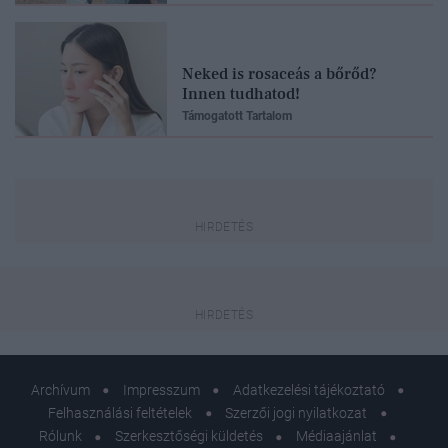
Neked is rosaceás a bőrőd?
Innen tudhatod!
Támogatott Tartalom
Archívum
Impresszum
Adatkezelési tájékoztató
Felhasználási feltételek
Szerzői jogi nyilatkozat
Rólunk
Szerkesztőségi küldetés
Médiaajánlat