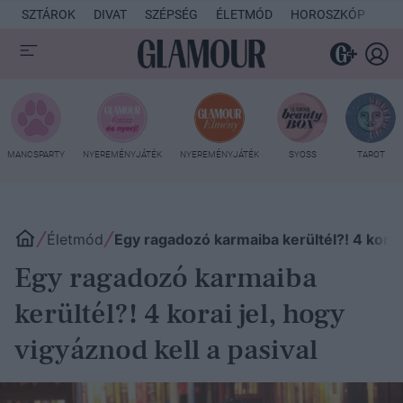
SZTÁROK
DIVAT
SZÉPSÉG
ÉLETMÓD
HOROSZKÓP
KU
MANCSPARTY
NYEREMÉNYJÁTÉK
NYEREMÉNYJÁTÉK
SYOSS
TAROT
Életmód
Egy ragadozó karmaiba kerültél?! 4 korai 
Egy ragadozó karmaiba
kerültél?! 4 korai jel, hogy
vigyáznod kell a pasival