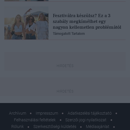
Fesztiválra készülsz? Ez a 3
szabály megkímélhet egy
nagyon kellemetlen problémától
Támogatott Tartalom
Archívum
Impresszum
Adatkezelési tájékoztató
Felhasználási feltételek
Szerzői jogi nyilatkozat
Rólunk
Szerkesztőségi küldetés
Médiaajánlat