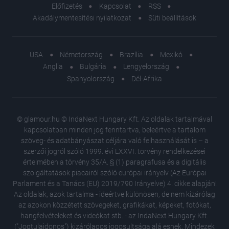
Előfizetés
Kapcsolat
RSS
Akadálymentesítési nyilatkozat
Süti beállítások
USA
Németország
Brazília
Mexikó
Anglia
Bulgária
Lengyelország
Spanyolország
Dél-Afrika
© glamour.hu © IndaNext Hungary Kft. Az oldalak tartalmával
kapcsolatban minden jog fenntartva, beleértve a tartalom
szöveg- és adatbányászat céljára való felhasználását is – a
szerzői jogról szóló 1999. évi LXXVI. törvény rendelkezései
értelmében a törvény 35/A. § (1) paragrafusa és a digitális
szolgáltatások piacairól szóló európai irányelv (Az Európai
Parlament és a Tanács (EU) 2019/790 Irányelve) 4. cikke alapján!
Az oldalak, azok tartalma - ideértve különösen, de nem kizárólag
az azokon közzétett szövegeket, grafikákat, képeket, fotókat,
hangfelvételeket és videókat stb. - az IndaNext Hungary Kft.
("Jogtulajdonos") kizárólagos jogosultsága alá esnek. Mindezek