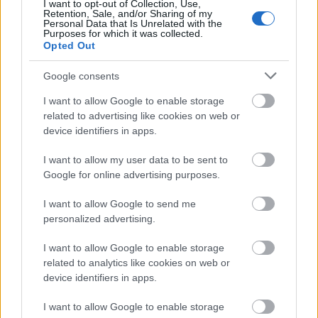
I want to opt-out of Collection, Use,
Retention, Sale, and/or Sharing of my
Personal Data that Is Unrelated with the
Purposes for which it was collected.
Opted Out
Az álarca mögött néha
Google consents
fölsejlik a gonosz
I want to allow Google to enable storage
related to advertising like cookies on web or
A narcisztikus és antiszociális személyek általában
device identifiers in apps.
sima modorúak, és ha kell, nagyon ügyesen
I want to allow my user data to be sent to
rejtegetik érzéketlen, másokat csak saját
Google for online advertising purposes.
érdekeikben fölhasználó énjüket. Ha azonban
sarokba szorítják őket: például valaki leleplezi valódi
I want to allow Google to send me
kilétüket vagy megpróbálja irányítani őket,
personalized advertising.
robbanhatnak. Ne menj el amellett, ha a kedves
I want to allow Google to enable storage
férfi, akivel találkozgatsz, sértegetni kezd, vagy
related to analytics like cookies on web or
döbbenetesen érzéketlennek mutatkozik egy
device identifiers in apps.
szituációban, esetleg csúnyán cserben hagy. Még
ha egy pillanat múlva vissza is változik angyallá, és
I want to allow Google to enable storage