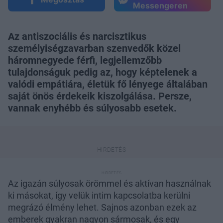
Messengeren
Az antiszociális és narcisztikus
személyiségzavarban szenvedők közel
háromnegyede férfi, legjellemzőbb
tulajdonságuk pedig az, hogy képtelenek a
valódi empátiára, életük fő lényege általában
saját önös érdekeik kiszolgálása. Persze,
vannak enyhébb és súlyosabb esetek.
Az igazán súlyosak örömmel és aktívan használnak
ki másokat, így velük intim kapcsolatba kerülni
megrázó élmény lehet. Sajnos azonban ezek az
emberek gyakran nagyon sármosak, és egy