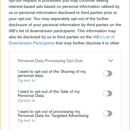
opt-out request is processed you may continue seeing
folyamatos kontrollra
interest-based ads based on personal information utilized by
us or personal information disclosed to third parties prior to
Ha valaki eszközként szeretne használni téged,
your opt-out. You may separately opt-out of the further
számára a legrémesebb, amit tehetsz az az, ha
disclosure of your personal information by third parties on the
átveszed tőle az irányítást. A fenti
IAB’s list of downstream participants. This information may
also be disclosed by us to third parties on the
IAB’s List of
személyiségzavarban szenvedők ezt nem
Downstream Participants
that may further disclose it to other
engedhetik meg maguknak, így ha minden kötél
third parties.
szakad, komoly manipulációs technikákat is
bevetnek, csak hogy azt érezzék, náluk van a
Please note that this website/app uses one or more Google
Personal Data Processing Opt Outs
services and may gather and store information including but
kontroll, illetve, hogy őket nem lehet csak úgy
not limited to your visit or usage behaviour. You may click to
I want to opt-out of the Sharing of my
irányítgatni. Ilyenkor a leggyakrabban az
personal data.
grant or deny consent to Google and its third-party tags to
úgynevezett passzív-agresszív technikák kerülnek
Opted In
use your data for below specified purposes in below Google
előtérbe: például udvarlód beleegyezik egy
consent section.
I want to opt-out of the Sale of my
találkozóba, de aztán az utolsó pillanatban
Personal Data.
lemondja, vagy szándékosan késik, esetleg úgy
Opted In
tesz, mintha nem emlékezne arra, amit kértél, nem
I want to opt-out of processing my
kapta volna meg az üzeneted, nem vette volna
Personal Data for Targeted Advertising.
Opted In
észre, hogy hívtad stb.