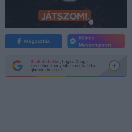
Küldés
Megosztás
Messengeren
Itt állíthatod be
, hogy a Google
keresőben könnyebben megtaláld a
glamour.hu cikkeit