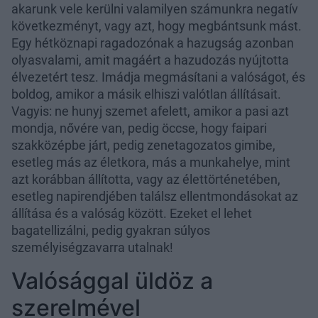
akarunk vele kerülni valamilyen számunkra negatív
következményt, vagy azt, hogy megbántsunk mást.
Egy hétköznapi ragadozónak a hazugság azonban
olyasvalami, amit magáért a hazudozás nyújtotta
élvezetért tesz. Imádja megmásítani a valóságot, és
boldog, amikor a másik elhiszi valótlan állításait.
Vagyis: ne hunyj szemet afelett, amikor a pasi azt
mondja, nővére van, pedig öccse, hogy faipari
szakközépbe járt, pedig zenetagozatos gimibe,
esetleg más az életkora, más a munkahelye, mint
azt korábban állította, vagy az élettörténetében,
esetleg napirendjében találsz ellentmondásokat az
állítása és a valóság között. Ezeket el lehet
bagatellizálni, pedig gyakran súlyos
személyiségzavarra utalnak!
Valósággal üldöz a
szerelmével