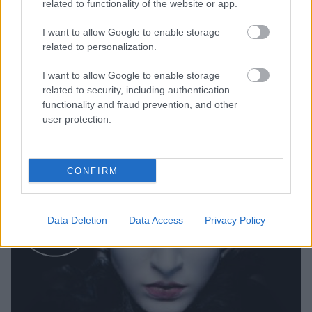
sűrűn elnézést kér, vezekel, akkor is keltsen gyanút
related to functionality of the website or app.
benned ez a fajta viselkedés.
I want to allow Google to enable storage
related to personalization.
I want to allow Google to enable storage
related to security, including authentication
functionality and fraud prevention, and other
user protection.
CONFIRM
Data Deletion
Data Access
Privacy Policy