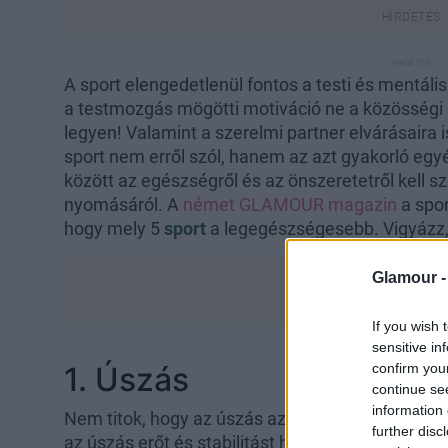
A sport elengedetlenül fontos a testi és mentá
a testmozgás mögötti motiváció ne a közösségi
legyen! Valamint a szerelmi partner elvárásaira i
sport nem erről szól, hanem az azt gyakorló eg
között az egészségről és az önszeretetről kell 
nyomásáról. A
német GLAMOUR magazin
a spor
hogy mely 5
sport
a legegészségesebb. Vigyázz, 
Glamour 
If you wish 
sensitive in
confirm you
1. Úszás
continue se
information 
Nem titok, hogy az úszás az egyik legegészsé
further disc
az úszás erőt és stabilitást hoz a gyakorlóinak, 