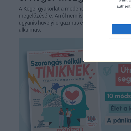
authenti
A Kegel-gyakorlat a medenceizmok átmozgatásáró
megelőzésére. Arról nem is beszélve, hogy a szexu
ugyanis hüvelyi orgazmus elérése, valamint anna
alkalmas.