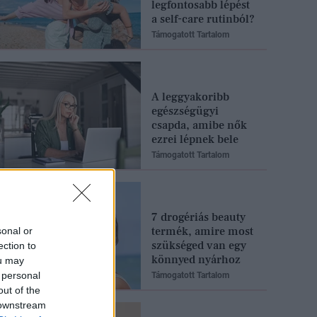
legfontosabb lépést
a self-care rutinból?
Támogatott Tartalom
A leggyakoribb
egészségügyi
csapda, amibe nők
ezrei lépnek bele
Támogatott Tartalom
7 drogériás beauty
termék, amire most
sonal or
szükséged van egy
ection to
könnyed nyárhoz
ou may
 personal
Támogatott Tartalom
out of the
 downstream