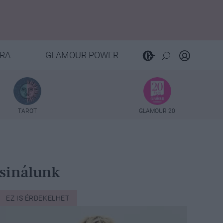
RA
GLAMOUR POWER
TAROT
GLAMOUR 20
csinálunk
EZ IS ÉRDEKELHET