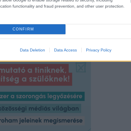
cation functionality and fraud prevention, and other user protection.
l szól, amely kiváló az inkontinencia
ális életre is pozitív hatással lehet,
k intenzitásának növelésére is
CONFIRM
Data Deletion
Data Access
Privacy Policy