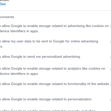
Out
consents
o allow Google to enable storage related to advertising like cookies on
Ez történik veled, ha jó
evice identifiers in apps.
ideig nem nyúlsz a
o allow my user data to be sent to Google for online advertising
telefonodhoz
s.
to allow Google to send me personalized advertising.
o allow Google to enable storage related to analytics like cookies on
llőztesd a fejed, vagy, hogy beépíts
evice identifiers in apps.
letesen teszed! Egyáltalán nem
o allow Google to enable storage related to functionality of the website
tevékenység is bekerült az öt
jót tesz az immunrendszerednek és a
s csodákat művel a testtel.
o allow Google to enable storage related to personalization.
o allow Google to enable storage related to security, including