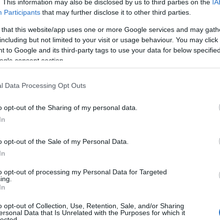
. This information may also be disclosed by us to third parties on the
IA
 is tökéletes. A legjobb az, hogy a
Participants
that may further disclose it to other third parties.
s lehetősége nagyobb!
 that this website/app uses one or more Google services and may gath
including but not limited to your visit or usage behaviour. You may click 
 to Google and its third-party tags to use your data for below specifi
ogle consent section.
ma, amely az ellazító mozdulatoknak
. Azt gondoltad, hogy a harcművészet
dehogynem, ráadásul az
l Data Processing Opt Outs
o opt-out of the Sharing of my personal data.
In
 legnagyobb előnye, hogy minél
o opt-out of the Sale of my Personal Data.
ető el a testmozgás közben. Így az
In
tartani a testét, valamint megtartani a
to opt-out of processing my Personal Data for Targeted
ing.
In
o opt-out of Collection, Use, Retention, Sale, and/or Sharing
ersonal Data that Is Unrelated with the Purposes for which it
lected.