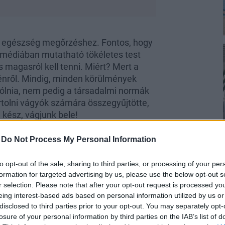
lis egészség megőrzéshez. Fontos, hogy
 médiában mutatható tökéletes test
s magasról kell tenni. Miért? Mert a
yénről. Mindig, minden körülmények
szólnia, nem pedig a társadalmi normák
tolni vágyók számára összegyűjtötte,
kész, vágjunk bele!
-
Do Not Process My Personal Information
to opt-out of the sale, sharing to third parties, or processing of your per
formation for targeted advertising by us, please use the below opt-out s
r selection. Please note that after your opt-out request is processed y
eing interest-based ads based on personal information utilized by us or
disclosed to third parties prior to your opt-out. You may separately opt-
gesebb mozgásforma! Ennek oka, hogy
losure of your personal information by third parties on the IAB’s list of
miközben kíméletes az ízületekhez, így