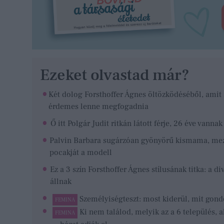
Ezeket olvastad már?
Két dolog Forsthoffer Ágnes öltözködéséből, amit
érdemes lenne megfogadnia
Ő itt Polgár Judit ritkán látott férje, 26 éve van
Palvin Barbara sugárzóan gyönyörű kismama, me
pocakját a modell
Ez a 3 szín Forsthoffer Ágnes stílusának titka: a d
állnak
Személyiségteszt: most kiderül, mit gond
FEMINA
Ki nem találod, melyik az a 6 település, ah
FEMINA