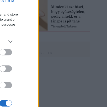
B’s List of
Mindenki azt hiszi,
hogy egészségtelen,
er and store
pedig a hekk és a
to grant or
lángos is jót tehe
ed purposes
Támogatott Tartalom