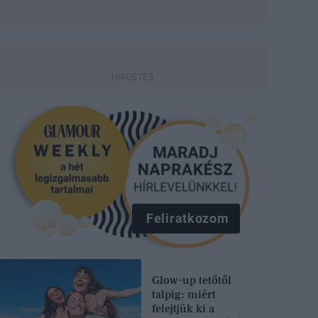
Feliratkozom
Glow-up tetőtől
talpig: miért
felejtjük ki a