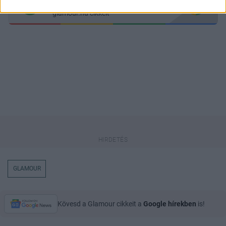
keresőben könnyebben megtaláld a
glamour.hu cikkeit
GLAMOUR
Kövesd a Glamour cikkeit a
Google hírekben
is!