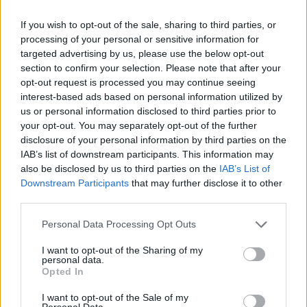
If you wish to opt-out of the sale, sharing to third parties, or
processing of your personal or sensitive information for
targeted advertising by us, please use the below opt-out
section to confirm your selection. Please note that after your
A GLAMOUR magazin is idén a NANE-t támogatja a
opt-out request is processed you may continue seeing
Women of the Year Az év hősnője díjával, akik
interest-based ads based on personal information utilized by
rengeteget tesznek a nők elleni erőszak
us or personal information disclosed to third parties prior to
visszaszorítása érdekében Magyarországon.
your opt-out. You may separately opt-out of the further
disclosure of your personal information by third parties on the
„Örömmel látjuk, hogy elindult egy olyan
IAB’s list of downstream participants. This information may
nemzetközi összefogás, amely a nők érdekeit és
also be disclosed by us to third parties on the
IAB’s List of
védelmét szolgálja. Büszkék vagyunk arra, hogy
Downstream Participants
that may further disclose it to other
vállalatunk hazánkban az elmúlt évek alatt a nők
third parties.
elleni erőszak egyik élharcosává vált. Szakmai
Please note that this website/app uses one or more Google
Personal Data Processing Opt Outs
partnerünkkel, a Magyar Ökumenikus
services and may gather and store information including but
Segélyszervezettel többféleképpen működünk
not limited to your visit or usage behaviour. You may click to
I want to opt-out of the Sharing of my
personal data.
együtt: támogattuk többek között a Titkos
grant or deny consent to Google and its third-party tags to
Opted In
Menedékházuk bővítését és a kapcsolaton belüli
use your data for below specified purposes in below Google
erőszakkal kapcsolatos edukációs órák
consent section.
I want to opt-out of the Sale of my
Personal Data.