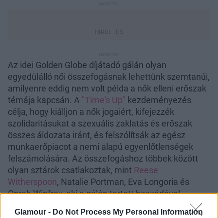
Az idei Golden Globe díjátadó gálán olyan
egyedülálló női összefogásnak lehettünk szemtanúi,
amilyenre eddig nem volt példa a nők elleni erőszak
témája kapcsán. A
"Time's Up"
kezdeményezés
célja, hogy kiálljon a nők jogaiért, kifejezzék
szolidaritásukat a szexuális zaklatás és erőszak
összes áldozata iránt, és felszólítsák az egész
munkaerőpiacot a nemi alapú egyenlőtlenségek
felszámolására. Az összefogáshoz többek között
olyan sztárok csatlakoztak, mint
Reese
Witherspoon
, Natalie Portman, Eva Longoria és
Oprah Winfrey, aki a gálán tartott beszédével
történelmet írt.
Glamour -
Do Not Process My Personal Information