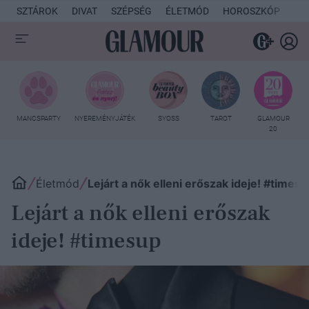
SZTÁROK
DIVAT
SZÉPSÉG
ÉLETMÓD
HOROSZKÓP
KU
MANCSPARTY
NYEREMÉNYJÁTÉK
SYOSS
TAROT
GLAMOUR
20
Életmód
Lejárt a nők elleni erőszak ideje! #times
Lejárt a nők elleni erőszak
ideje! #timesup