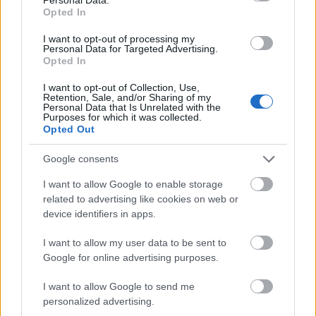
megtartását is. Ezt a közös munkát a jövőben is
Opted In
folytatni szeretnénk a Segélyszervezettel, annak
érdekében, hogy minél több bántalmazott nő
I want to opt-out of processing my
Personal Data for Targeted Advertising.
juthasson segítséghez. Bízunk abban, hogy a
Opted In
„Time’s Up” és a hozzá hasonló kezdeményezések
hozzájárulnak ahhoz, hogy minél többen
I want to opt-out of Collection, Use,
Retention, Sale, and/or Sharing of my
felfigyeljenek erre a súlyos problémára és ezzel
Personal Data that Is Unrelated with the
Purposes for which it was collected.
csökkenthető lesz a bántalmazott nők száma” -
Opted Out
nyilatkozta Végh-Kósa Anita, az AVON
Magyarország PR és Digitális vezetője.
Google consents
#timesup
I want to allow Google to enable storage
related to advertising like cookies on web or
device identifiers in apps.
I want to allow my user data to be sent to
Google for online advertising purposes.
I want to allow Google to send me
personalized advertising.