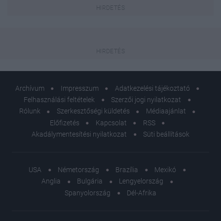
Archívum
Impresszum
Adatkezelési tájékoztató
Felhasználási feltételek
Szerzői jogi nyilatkozat
Rólunk
Szerkesztőségi küldetés
Médiaajánlat
Előfizetés
Kapcsolat
RSS
Akadálymentesítési nyilatkozat
Süti beállítások
USA
Németország
Brazília
Mexikó
Anglia
Bulgária
Lengyelország
Spanyolország
Dél-Afrika