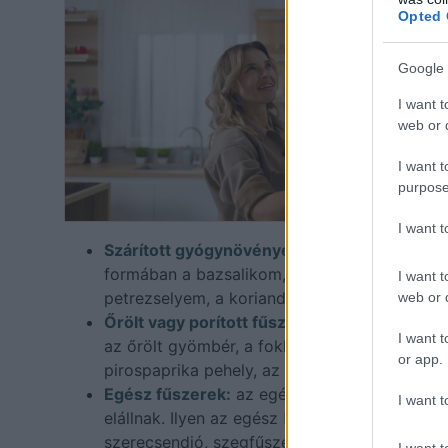
Opted 
Google 
I want t
web or d
I want t
purpose
I want 
Szárított gyógynövények:
általában 1-3 év az
formában a bazsalikom, az oregánó, a rozmari
I want t
petrezselyem, a koriander, a menta, a majorán
web or d
Őrölt vagy porított fűszerek:
jellemzően 2-3 é
I want t
az őrölt gyömbér, a fokhagymapor, az őrölt
or app.
pirospaprika pehely, az őrölt kardamom, szeg
Egész fűszerek:
az egész fűszerek megfelelő
I want t
elállnak. Ilyen az egész
bors
, koriander, mu
szerecsendió, szegfűszeg, fahéjrúd, citromfű é
I want t