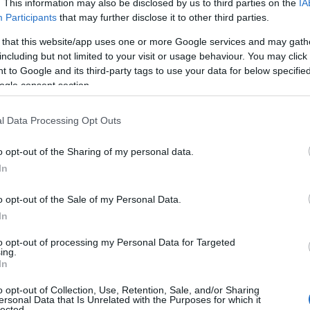
. This information may also be disclosed by us to third parties on the
IA
ing, kapor - csak néhány azon
fűszerek
Participants
that may further disclose it to other third parties.
, olyan gyakran viszont, mint mondjuk
 that this website/app uses one or more Google services and may gath
k belőlük, egyeseket pedig tényleg
including but not limited to your visit or usage behaviour. You may click 
 azonban a
szavatosságukat
tekintve
 to Google and its third-party tags to use your data for below specifi
ogle consent section.
gállapításánál fontos, hogy figyelembe
ásukat is.
Természetesen a legrövidebb
l Data Processing Opt Outs
ek általában egy hétig tartanak el,
o opt-out of the Sharing of my personal data.
nban szerencsére több évig is
In
ől
van szó, valószínűleg nem kell
o opt-out of the Sale of my Personal Data.
ennyeződnek vagy nedvesség éri őket.
In
lőtt tönkremennek. Ha ilyesmiről nincs
to opt-out of processing my Personal Data for Targeted
ósági idejük:
ing.
In
o opt-out of Collection, Use, Retention, Sale, and/or Sharing
ersonal Data that Is Unrelated with the Purposes for which it
lected.