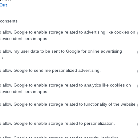
Out
consents
Ilyen gyakran kellene
o allow Google to enable storage related to advertising like cookies on
takarítanod a
evice identifiers in apps.
hűtőszekrényt a
o allow my user data to be sent to Google for online advertising
szakemberek szerint
s.
to allow Google to send me personalized advertising.
 eltarthatósági idejük. Ilyen szárított
ng, a kakukkfű, a kapor, a babérlevél, a
o allow Google to enable storage related to analytics like cookies on
na és a zsálya is.
evice identifiers in apps.
v az eltarthatósági idejük. Ide tartozik
o allow Google to enable storage related to functionality of the website
fahéj
, a chilipor, az őrölt kurkuma, a
fűbors és bors is.
 tárolás esetén akár négy évig is
o allow Google to enable storage related to personalization.
stármag, édeskömény mag, köménymag,
s chilipaprika is.
o allow Google to enable storage related to security, including