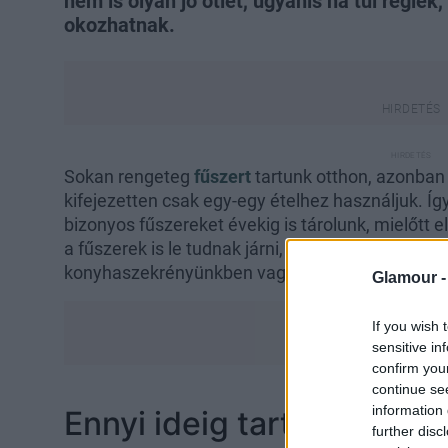
nem is olyan jó ötlet, ugyanis ha túl régie
okozhatnak.
Sokan rengeteg
fűszert
tartunk otthon, azonban 
kifejezetten csak egy-egy ételhez használjuk. Í
bizonyos fűszereket évekig is tárolunk, mielőtt 
a fűszerek is le tudnak járni, jobb nem félvállról 
konyhaszekrényünkben vagy a kamránkban.
Glamour 
If you wish 
sensitive in
confirm you
continue se
information 
Ennyi ideig tartanak el a
further disc