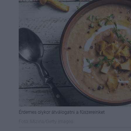
Érdemes olykor átválogatni a fűszereinket
Fotó:
Mizina/Getty Images