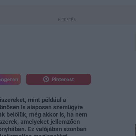
engeren
Pinterest
szereket, mint például a
sztönösen is alaposan szemügyre
nk belőlük, még akkor is, ha nem
űszerek, amelyeket jellemzően
onyhában. Ez valójában azonban