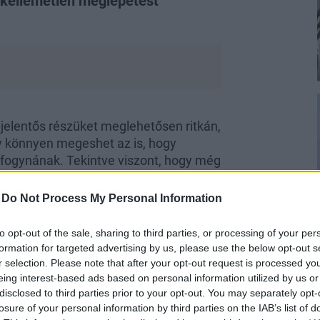
k, kellemetlen meglepetést
jelentős részüket meglehetősen ritkán,
gy könnyen megeshet az is, hogy
elfogynának. Tekintve viszont, hogy még
venni, mióta is lehetnek a
-
Do Not Process My Personal Information
to opt-out of the sale, sharing to third parties, or processing of your per
formation for targeted advertising by us, please use the below opt-out s
r selection. Please note that after your opt-out request is processed y
eing interest-based ads based on personal information utilized by us or
disclosed to third parties prior to your opt-out. You may separately opt-
z egyes fűszerek
losure of your personal information by third parties on the IAB’s list of