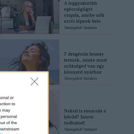
A leggyakoribb
egészségügyi
csapda, amibe nők
ezrei lépnek bele
Támogatott Tartalom
7 drogériás beauty
termék, amire most
szükséged van egy
könnyed nyárhoz
Támogatott Tartalom
sonal or
ection to
ou may
Neked is rosaceás a
 personal
bőrőd? Innen
tudhatod!
out of the
 downstream
Támogatott Tartalom