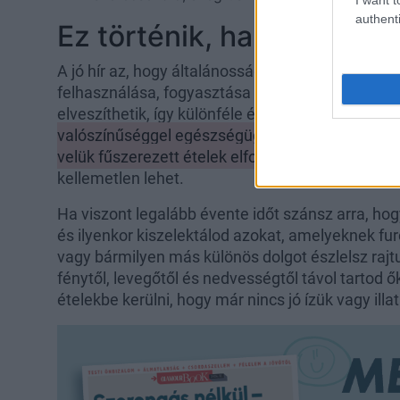
authenti
Ez történik, ha lejárnak
A jó hír az, hogy általánosságban azt mondhatjuk
felhasználása, fogyasztása nem veszélyes, azonb
elveszíthetik, így különféle ételekhez adva csal
valószínűséggel egészségügyi problémákat nem 
velük fűszerezett ételek elfogyasztásától
, ami 
kellemetlen lehet.
Ha viszont legalább évente időt szánsz arra, ho
és ilyenkor kiszelektálod azokat, amelyeknek fu
vagy bármilyen más különös dolgot észlelsz rajt
fénytől, levegőtől és nedvességtől távol tartod ő
ételekbe kerülni, hogy már nincs jó ízük vagy illa