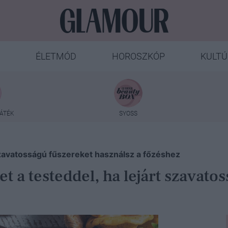
ÉLETMÓD
HOROSZKÓP
KULTÚ
ÁTÉK
SYOSS
 szavatosságú fűszereket használsz a főzéshez
t a testeddel, ha lejárt szavato