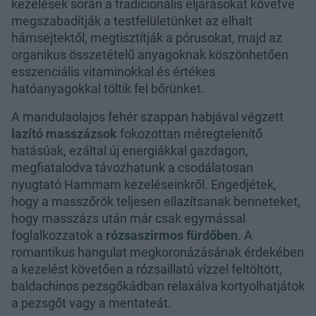
kezelések során a tradicionális eljárásokat követve
megszabadítják a testfelületünket az elhalt
hámsejtektől, megtisztítják a pórusokat, majd az
organikus összetételű anyagoknak köszönhetően
esszenciális vitaminokkal és értékes
hatóanyagokkal töltik fel bőrünket.
A mandulaolajos fehér szappan habjával végzett
lazító masszázsok
fokozottan méregtelenítő
hatásúak, ezáltal új energiákkal gazdagon,
megfiatalodva távozhatunk a csodálatosan
nyugtató Hammam kezeléseinkről. Engedjétek,
hogy a masszőrök teljesen ellazítsanak benneteket,
hogy masszázs után már csak egymással
foglalkozzatok a
rózsaszirmos fürdőben
. A
romantikus hangulat megkoronázásának érdekében
a kezelést követően a rózsaillatú vízzel feltöltött,
baldachinos pezsgőkádban relaxálva kortyolhatjátok
a pezsgőt vagy a mentateát.