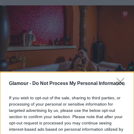
Glamour -
Do Not Process My Personal Information
If you wish to opt-out of the sale, sharing to third parties, or
Fotó:
Mesés Shiraz****superior
processing of your personal or sensitive information for
targeted advertising by us, please use the below opt-out
Az élmények tovább folytatódnak az arab
section to confirm your selection. Please note that after your
opt-out request is processed you may continue seeing
fürdőkultúra ihlette különleges
perzsa szauna
interest-based ads based on personal information utilized by
birodalomban
. A sejtelmes hangulatú