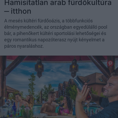
Hamisítatlan arab fürdőkultúra
‒ itthon
A mesés kültéri fürdőoázis, a többfunkciós
élménymedencék, az országban egyedülálló pool
bár, a pihenőkert kültéri sportolási lehetőségei és
egy romantikus napozóterasz nyújt kényelmet a
páros nyaraláshoz.