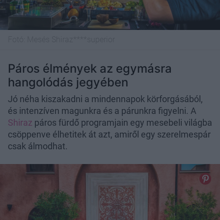
Fotó:
Mesés Shiraz****superior
Páros élmények az egymásra
hangolódás jegyében
Jó néha kiszakadni a mindennapok körforgásából,
és intenzíven magunkra és a párunkra figyelni. A
Shiraz
páros fürdő programjain egy mesebeli világba
csöppenve élhetitek át azt, amiről egy szerelmespár
csak álmodhat.