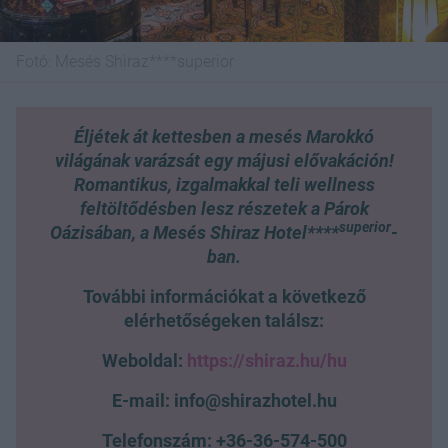
Fotó:
Mesés Shiraz****superior
Éljétek át kettesben a mesés Marokkó
világának varázsát egy májusi elővakáción!
Romantikus, izgalmakkal teli wellness
feltöltődésben lesz részetek a Párok
superior
Oázisában, a Mesés Shiraz Hotel****
-
ban.
További információkat a következő
elérhetőségeken találsz:
Weboldal:
https://shiraz.hu/hu
E-mail: info@shirazhotel.hu
Telefonszám: +36-36-574-500