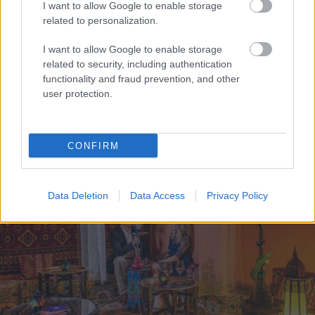
I want to allow Google to enable storage
kihagyhatatlan vízipipa szeánsz. Minden
related to personalization.
megtalálható itt, ami az ezeregy éjszakáról
eszünkbe juthat: a mindent belengő finom illat,
I want to allow Google to enable storage
mentatea, illetve a Shiraz Étterem és Duba Kert
related to security, including authentication
kiváló marokkói ételkülönlegességei. Az izgalmakkal
functionality and fraud prevention, and other
teli misztikus világot és a romantikus hangulatot
user protection.
pedig a valódi odafigyelés koronázza meg.
CONFIRM
Data Deletion
Data Access
Privacy Policy