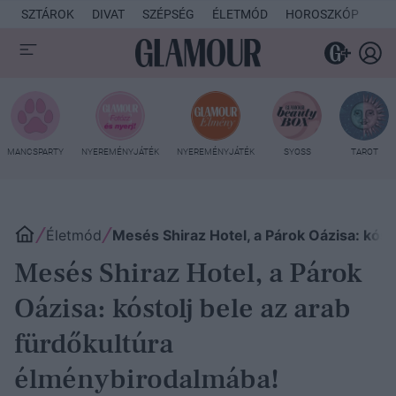
SZTÁROK
DIVAT
SZÉPSÉG
ÉLETMÓD
HOROSZKÓP
KU
MANCSPARTY
NYEREMÉNYJÁTÉK
NYEREMÉNYJÁTÉK
SYOSS
TAROT
Életmód
Mesés Shiraz Hotel, a Párok Oázisa: kóst
Mesés Shiraz Hotel, a Párok
Oázisa: kóstolj bele az arab
fürdőkultúra
élménybirodalmába!