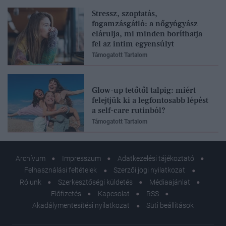
Stressz, szoptatás,
fogamzásgátló: a nőgyógyász
elárulja, mi minden boríthatja
fel az intim egyensúlyt
Támogatott Tartalom
Glow-up tetőtől talpig: miért
felejtjük ki a legfontosabb lépést
a self-care rutinból?
Támogatott Tartalom
Archívum
Impresszum
Adatkezelési tájékoztató
Felhasználási feltételek
Szerzői jogi nyilatkozat
Rólunk
Szerkesztőségi küldetés
Médiaajánlat
Előfizetés
Kapcsolat
RSS
Akadálymentesítési nyilatkozat
Süti beállítások