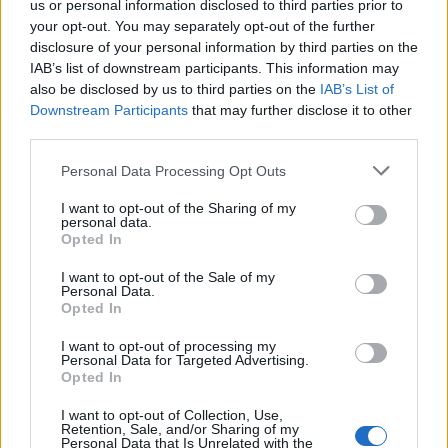
us or personal information disclosed to third parties prior to
bioszaunában, a párnázott aromás luxus infra
your opt-out. You may separately opt-out of the further
kabinban és a tágas finn szaunában élvezhetitek a
disclosure of your personal information by third parties on the
változatos szauna programokat, ezt követően pedig
IAB’s list of downstream participants. This information may
az
Aquameditációs szobában és
also be disclosed by us to third parties on the
IAB’s List of
élményzuhanyokban
tisztulhat meg a megújulásra
Downstream Participants
that may further disclose it to other
third parties.
vágyó test és lélek.
Please note that this website/app uses one or more Google
Personal Data Processing Opt Outs
A napi élmények fokozásához a Casablanca Bár
services and may gather and store information including but
orientális marokkói estjei hastánc bemutatóval,
not limited to your visit or usage behaviour. You may click to
I want to opt-out of the Sharing of my
vízipipa szeánsszal és marokkói ételkóstolóval
personal data.
grant or deny consent to Google and its third-party tags to
Opted In
járulnak hozzá.
use your data for below specified purposes in below Google
consent section.
I want to opt-out of the Sale of my
Personal Data.
Opted In
I want to opt-out of processing my
Personal Data for Targeted Advertising.
Opted In
I want to opt-out of Collection, Use,
Retention, Sale, and/or Sharing of my
Personal Data that Is Unrelated with the