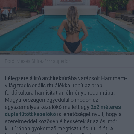
Fotó:
Mesés Shiraz****superior
Lélegzetelállító architektúrába varázsolt Hammam-
világ tradicionális rituálékkal repít az arab
fürdőkultúra hamisítatlan élménybirodalmába.
Magyarországon egyedülálló módon az
egyszemélyes kezelőkő mellett egy
2x2 méteres
dupla fűtött kezelőkő
is lehetőséget nyújt, hogy a
szerelmeddel közösen élhessétek át az ősi mór
kultúrában gyökerező megtisztulási rituálét. A