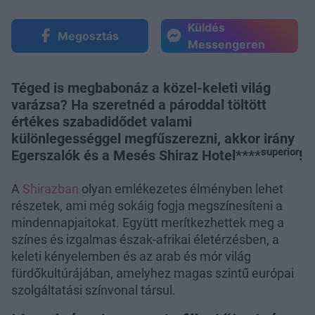
Küldés
Megosztás
Messengeren
Téged is megbabonáz a közel-keleti világ
varázsa? Ha szeretnéd a pároddal töltött
értékes szabadidődet valami
különlegességgel megfűszerezni, akkor irány
superior
Egerszalók és a Mesés Shiraz Hotel****
!
A
Shirazban
olyan emlékezetes élményben lehet
részetek, ami még sokáig fogja megszínesíteni a
mindennapjaitokat. Együtt merítkezhettek meg a
színes és izgalmas észak-afrikai életérzésben, a
keleti kényelemben és az arab és mór világ
fürdőkultúrájában, amelyhez magas szintű európai
szolgáltatási színvonal társul.