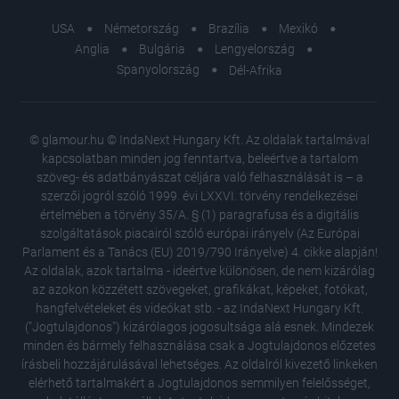
USA
Németország
Brazília
Mexikó
Anglia
Bulgária
Lengyelország
Spanyolország
Dél-Afrika
© glamour.hu © IndaNext Hungary Kft. Az oldalak tartalmával
kapcsolatban minden jog fenntartva, beleértve a tartalom
szöveg- és adatbányászat céljára való felhasználását is – a
szerzői jogról szóló 1999. évi LXXVI. törvény rendelkezései
értelmében a törvény 35/A. § (1) paragrafusa és a digitális
szolgáltatások piacairól szóló európai irányelv (Az Európai
Parlament és a Tanács (EU) 2019/790 Irányelve) 4. cikke alapján!
Az oldalak, azok tartalma - ideértve különösen, de nem kizárólag
az azokon közzétett szövegeket, grafikákat, képeket, fotókat,
hangfelvételeket és videókat stb. - az IndaNext Hungary Kft.
("Jogtulajdonos") kizárólagos jogosultsága alá esnek. Mindezek
minden és bármely felhasználása csak a Jogtulajdonos előzetes
írásbeli hozzájárulásával lehetséges. Az oldalról kivezető linkeken
elérhető tartalmakért a Jogtulajdonos semmilyen felelősséget,