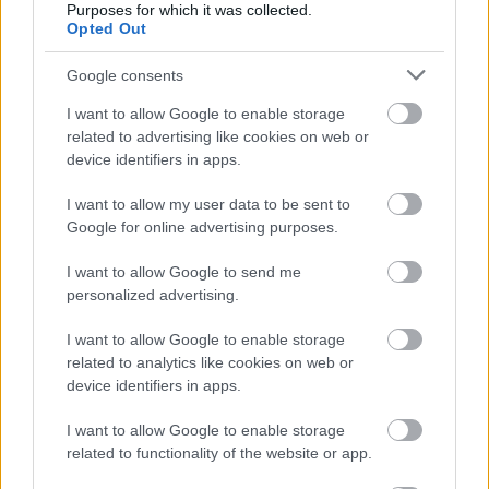
Purposes for which it was collected.
Opted Out
Google consents
I want to allow Google to enable storage
related to advertising like cookies on web or
device identifiers in apps.
Fotó:
Mesés Shiraz****superior
I want to allow my user data to be sent to
Google for online advertising purposes.
A közel-keleti színvilágot megidéző szobákkal válik
teljessé a keleti kényelem, így
belföldön nyaralva
is
I want to allow Google to send me
egy egzotikus külföldi út élményében lehet részünk.
personalized advertising.
Izgalmas programok az aktív
I want to allow Google to enable storage
pihenés kedvelőinek
related to analytics like cookies on web or
device identifiers in apps.
Ha mindez nem lenne elég, egyedi élményt
nyújtanak a változatos, tematikus napi programok,
I want to allow Google to enable storage
mint a rózsavizes mentatea és gyümölcskínálás, a
related to functionality of the website or app.
szauna szeánszok, a tradicionális hammam és a