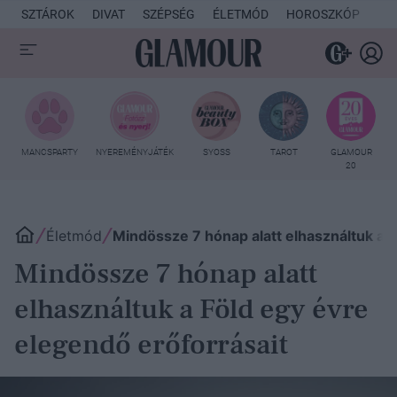
SZTÁROK
DIVAT
SZÉPSÉG
ÉLETMÓD
HOROSZKÓP
KU
MANCSPARTY
NYEREMÉNYJÁTÉK
SYOSS
TAROT
GLAMOUR
20
Életmód
Mindössze 7 hónap alatt elhasználtuk a F
Mindössze 7 hónap alatt
elhasználtuk a Föld egy évre
elegendő erőforrásait