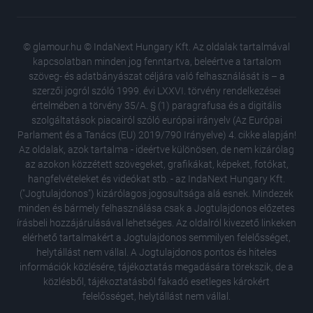
© glamour.hu © IndaNext Hungary Kft. Az oldalak tartalmával
kapcsolatban minden jog fenntartva, beleértve a tartalom
szöveg- és adatbányászat céljára való felhasználását is – a
szerzői jogról szóló 1999. évi LXXVI. törvény rendelkezései
értelmében a törvény 35/A. § (1) paragrafusa és a digitális
szolgáltatások piacairól szóló európai irányelv (Az Európai
Parlament és a Tanács (EU) 2019/790 Irányelve) 4. cikke alapján!
Az oldalak, azok tartalma - ideértve különösen, de nem kizárólag
az azokon közzétett szövegeket, grafikákat, képeket, fotókat,
hangfelvételeket és videókat stb. - az IndaNext Hungary Kft.
("Jogtulajdonos") kizárólagos jogosultsága alá esnek. Mindezek
minden és bármely felhasználása csak a Jogtulajdonos előzetes
írásbeli hozzájárulásával lehetséges. Az oldalról kivezető linkeken
elérhető tartalmakért a Jogtulajdonos semmilyen felelősséget,
helytállást nem vállal. A Jogtulajdonos pontos és hiteles
Ez a 3 s
információk közlésére, tájékoztatás megadására törekszik, de a
divatsze
közlésből, tájékoztatásból fakadó esetleges károkért
A női te
felelősséget, helytállást nem vállal.
megelőz