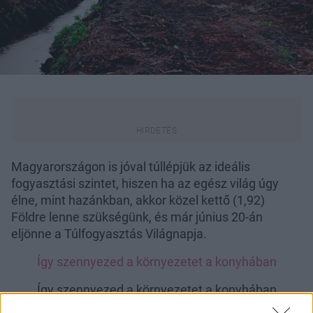
Magyarországon is jóval túllépjük az ideális
fogyasztási szintet, hiszen ha az egész világ úgy
élne, mint hazánkban, akkor közel kettő (1,92)
Földre lenne szükségünk, és már június 20-án
eljönne a Túlfogyasztás Világnapja.
Így szennyezed a környezetet a konyhában
Így szennyezed a környezetet a konyhában