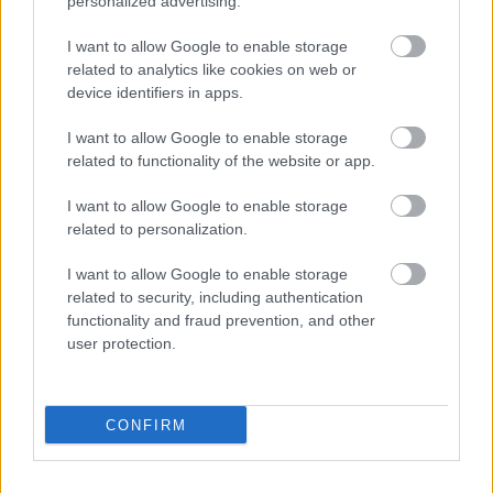
personalized advertising.
Ha világszerte fele ennyit autóznánk, akkor 12
I want to allow Google to enable storage
nappal kitolhatnánk a Túlfogyasztás Világnapját.
related to analytics like cookies on web or
device identifiers in apps.
Ha az emberiség szén-dioxid-kibocsátását 50%-kal
csökkentenénk, a Túlfogyasztás Világnapja 93
I want to allow Google to enable storage
nappal később lenne a jelenleginél.
related to functionality of the website or app.
Ha a világon mindenki a felére csökkentené az
I want to allow Google to enable storage
élelmiszerpazarlást, és minden ember annyi kalóriát
related to personalization.
fogyasztana, amennyi a világátlag, akkor 38 nappal
I want to allow Google to enable storage
később jönne el a kritikus nap.
related to security, including authentication
functionality and fraud prevention, and other
Sokat tehetünk azért, hogy csökkentsük ökológiai
user protection.
lábnyomunkat és ezáltal hozzájáruljunk
környezetünk megóvásához. Fontos például, hogy
megfelelően szigeteljük otthonunkat: a rosszul
CONFIRM
szigetelt falakon, tetőn, padlón keresztül a hő akár
50%-a is elszökhet, de ha csak 1 fokkal csökkentjük
a fűtés hőmérsékletét, háztartásunk akár 300 kg