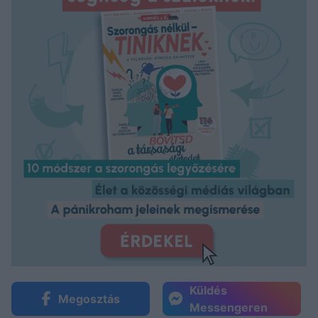
Küldés
Megosztás
Messengeren