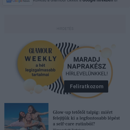
Kövesd a Glamour cikkeit a
Google hírekben
is!
Feliratkozom
Glow-up tetőtől talpig: miért
felejtjük ki a legfontosabb lépést
a self-care rutinból?