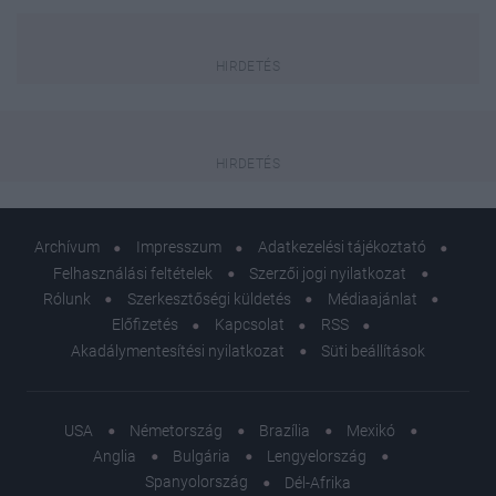
Archívum
Impresszum
Adatkezelési tájékoztató
Felhasználási feltételek
Szerzői jogi nyilatkozat
Rólunk
Szerkesztőségi küldetés
Médiaajánlat
Előfizetés
Kapcsolat
RSS
Akadálymentesítési nyilatkozat
Süti beállítások
USA
Németország
Brazília
Mexikó
Anglia
Bulgária
Lengyelország
Spanyolország
Dél-Afrika