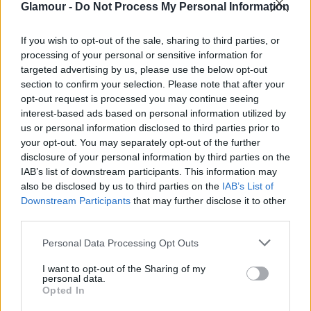
Glamour -
Do Not Process My Personal Information
If you wish to opt-out of the sale, sharing to third parties, or
processing of your personal or sensitive information for
targeted advertising by us, please use the below opt-out
section to confirm your selection. Please note that after your
opt-out request is processed you may continue seeing
interest-based ads based on personal information utilized by
us or personal information disclosed to third parties prior to
your opt-out. You may separately opt-out of the further
disclosure of your personal information by third parties on the
IAB’s list of downstream participants. This information may
also be disclosed by us to third parties on the
IAB’s List of
Downstream Participants
that may further disclose it to other
third parties.
Please note that this website/app uses one or more Google
Personal Data Processing Opt Outs
services and may gather and store information including but
A legkisebb ökológiai lábnyom olyan országokban
not limited to your visit or usage behaviour. You may click to
I want to opt-out of the Sharing of my
personal data.
mutatható ki, mint például Marokkó, Kirgizisztán,
grant or deny consent to Google and its third-party tags to
Opted In
Niger, Albánia vagy Pápua Új-Guinea.
use your data for below specified purposes in below Google