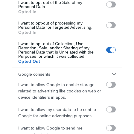
consent section.
I want to opt-out of the Sale of my
Ez a fogyasztási szint azonban nem tartható fenn.
Personal Data.
Opted In
Társadalmunk, jólétünk és gazdaságunk azokra a
szolgáltatásokra épül, amelyeket csak egészséges
I want to opt-out of processing my
Personal Data for Targeted Advertising.
ökoszisztémák tudnak nyújtani. Természeti
Opted In
környezetünk azonban degradálódik, sőt, össze is
omolhat. A Föld biológiai sokfélesége már most
I want to opt-out of Collection, Use,
Retention, Sale, and/or Sharing of my
rendkívüli tempóban csökken, az éghajlatváltozás
Personal Data that Is Unrelated with the
hatásai pedig egyre súlyosbodnak – ezért a
Purposes for which it was collected.
Opted Out
Túlfogyasztás Világnapja egy fontos emlékeztető: a
javulás érdekében sürgős lépéseket kell tennie az
Google consents
egész világnak, beleértve az országokat és az
I want to allow Google to enable storage
egyéneket is. Meg kell védenünk erdeinket,
related to advertising like cookies on web or
tengereinket és óceánjainkat, édesvizeinket,
device identifiers in apps.
valamint a vadvilágot, és a fenntartható fejlődés
irányába kell lépnünk.
I want to allow my user data to be sent to
Google for online advertising purposes.
Mit tehetünk? Íme, néhány
I want to allow Google to send me
példa: