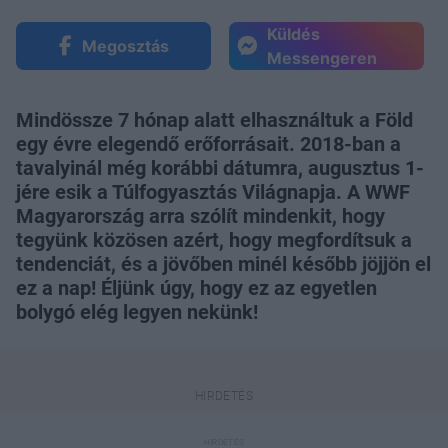
Küldés
Megosztás
Messengeren
Mindössze 7 hónap alatt elhasználtuk a Föld
egy évre elegendő erőforrásait. 2018-ban a
tavalyinál még korábbi dátumra, augusztus 1-
jére esik a Túlfogyasztás Világnapja. A WWF
Magyarország arra szólít mindenkit, hogy
tegyünk közösen azért, hogy megfordítsuk a
tendenciát, és a jövőben minél később jöjjön el
ez a nap! Éljünk úgy, hogy ez az egyetlen
bolygó elég legyen nekünk!