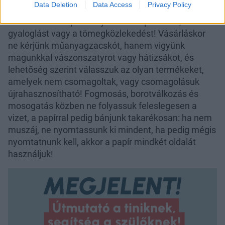
Data Deletion
Data Access
Privacy Policy
szén-dioxidot is megtakaríthat évente. A
közlekedésben preferáljuk a kerékpározást,
gyaloglást vagy a tömegközlekedést! Vásárláskor
ne kérjünk műanyagzacskót, hanem vigyünk
magunkkal vászonszatyrot vagy hátizsákot, és
lehetőség szerint válasszuk az olyan termékeket,
amelyek nem csomagoltak, vagy csomagolásuk
újrahasznosítható! Fogmosás, borotválkozás és
mosogatás közben ne folyassuk feleslegesen a
vizet, a papírral pedig bánjunk takarékosan: ha nem
muszáj, ne nyomtassunk ki mindent, ha pedig mégis
nyomtatnunk kell, akkor a papír mindkét oldalát
használjuk!