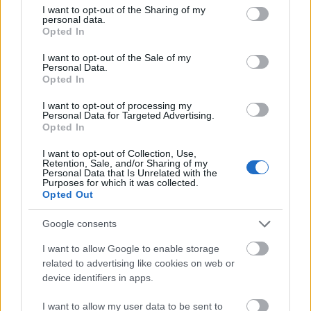
not limited to your visit or usage behaviour. You may click to
I want to opt-out of the Sharing of my
personal data.
grant or deny consent to Google and its third-party tags to
Opted In
use your data for below specified purposes in below Google
consent section.
I want to opt-out of the Sale of my
Vissza az elejére
Personal Data.
Opted In
I want to opt-out of processing my
Personal Data for Targeted Advertising.
Opted In
Nos, hogy sikerült? Ha volt olyan fogalom, aminél
elbizonytalanodtál, ne aggódj – nem vagy egyedül!
I want to opt-out of Collection, Use,
Sokszor még felnőttként is hajlamosak vagyunk
Retention, Sale, and/or Sharing of my
Personal Data that Is Unrelated with the
rosszul használni
bizonyos kifejezéseket
vagy
Purposes for which it was collected.
Opted Out
félreérteni a mögöttes jelentésüket. A lényeg, hogy
most már egy fokkal
magabiztosabban mozogsz
Google consents
ezek között a fogalmak között, és legközelebb, ha
szóba kerülnek, már pontosan tudni fogod, mit
I want to allow Google to enable storage
jelentenek!
related to advertising like cookies on web or
device identifiers in apps.
I want to allow my user data to be sent to