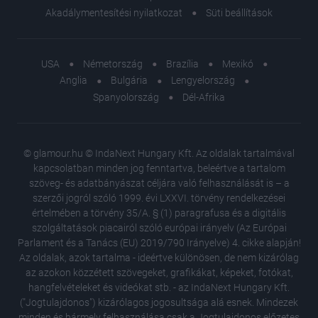
Akadálymentesítési nyilatkozat
Süti beállítások
USA
Németország
Brazília
Mexikó
Anglia
Bulgária
Lengyelország
Spanyolország
Dél-Afrika
© glamour.hu © IndaNext Hungary Kft. Az oldalak tartalmával
kapcsolatban minden jog fenntartva, beleértve a tartalom
szöveg- és adatbányászat céljára való felhasználását is – a
szerzői jogról szóló 1999. évi LXXVI. törvény rendelkezései
értelmében a törvény 35/A. § (1) paragrafusa és a digitális
szolgáltatások piacairól szóló európai irányelv (Az Európai
Parlament és a Tanács (EU) 2019/790 Irányelve) 4. cikke alapján!
Az oldalak, azok tartalma - ideértve különösen, de nem kizárólag
az azokon közzétett szövegeket, grafikákat, képeket, fotókat,
hangfelvételeket és videókat stb. - az IndaNext Hungary Kft.
("Jogtulajdonos") kizárólagos jogosultsága alá esnek. Mindezek
minden és bármely felhasználása csak a Jogtulajdonos előzetes