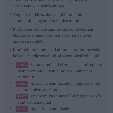
brutálisan ki is gyúrta magát
Meghan Markle születésnapi fotói láttán
mindenkiben ugyanaz a kérdés merül fel
Különleges születésnapi tortát kapott Meghan
Markle, a rajongók azonnal kiszúrtak rajta egy
aprócska részletet
Kipróbáltam: minden alkalommal ezt ettem csoki
helyett, és teljesen elmúltak a nassolási rohamaim
Szinte mindenki elrontja ezt a hőségben:
FEMINA
sem a ventilátor, sem a hideg zuhany nem
működik
Az orrunk nem hazudik: meglepő, miért
FEMINA
utálunk bizonyos illatokat
Ez a veszélytelennek tűnő reggeli szokás
DÍVÁNY
rontja el a napodat
Aggasztóan emelkedett az
DÍVÁNY