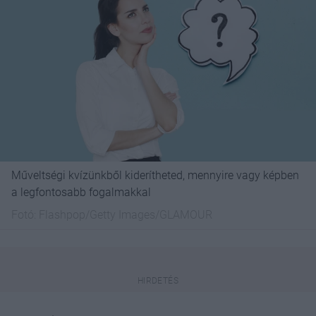
Műveltségi kvízünkből kiderítheted, mennyire vagy képben
a legfontosabb fogalmakkal
Fotó:
Flashpop/Getty Images/GLAMOUR