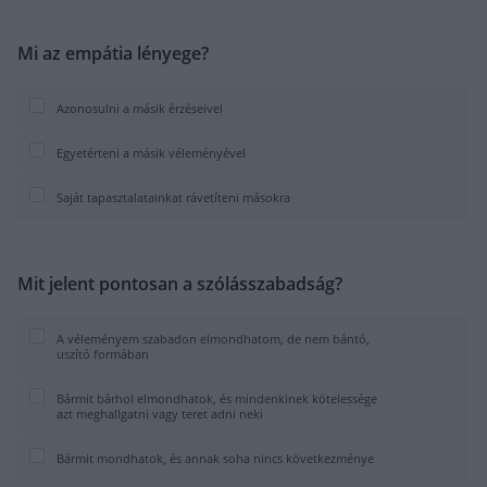
Mi az empátia lényege?
Azonosulni a másik érzéseivel
Egyetérteni a másik véleményével
Saját tapasztalatainkat rávetíteni másokra
Mit jelent pontosan a szólásszabadság?
A véleményem szabadon elmondhatom, de nem bántó,
uszító formában
Bármit bárhol elmondhatok, és mindenkinek kötelessége
azt meghallgatni vagy teret adni neki
Bármit mondhatok, és annak soha nincs következménye