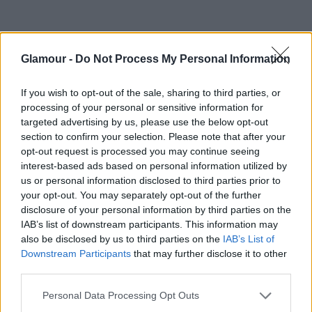
Mit jelent valójában a kritikus gondolkodás?
Glamour -
Do Not Process My Personal Information
A hibák kíméletlen keresését minden helyzetben
If you wish to opt-out of the sale, sharing to third parties, or
Egyet nem értés minden hivatalos állásponttal
processing of your personal or sensitive information for
targeted advertising by us, please use the below opt-out
Annak képességét, hogy kérdéseket tegyünk fel, ne
section to confirm your selection. Please note that after your
fogadjunk el mindent vakon
opt-out request is processed you may continue seeing
interest-based ads based on personal information utilized by
us or personal information disclosed to third parties prior to
Mit jelent pontosan a „generációs különbség”
your opt-out. You may separately opt-out of the further
fogalma?
disclosure of your personal information by third parties on the
IAB’s list of downstream participants. This information may
also be disclosed by us to third parties on the
IAB’s List of
Azt, hogy az idősebbek mindig elutasítják az újat
Downstream Participants
that may further disclose it to other
third parties.
A különböző életkorú csoportok közötti érték- és
szemléletbeli eltéréseket
Please note that this website/app uses one or more Google
Personal Data Processing Opt Outs
services and may gather and store information including but
Azt, hogy egy családban több generáció él együtt