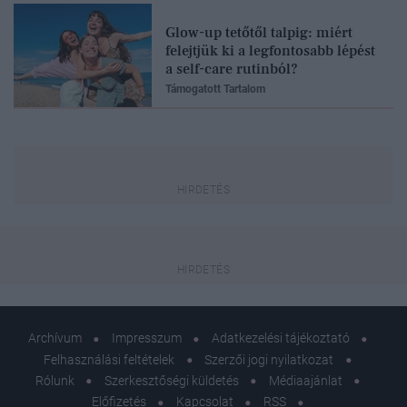
Glow-up tetőtől talpig: miért
felejtjük ki a legfontosabb lépést
a self-care rutinból?
Támogatott Tartalom
Archívum
Impresszum
Adatkezelési tájékoztató
Felhasználási feltételek
Szerzői jogi nyilatkozat
Rólunk
Szerkesztőségi küldetés
Médiaajánlat
Előfizetés
Kapcsolat
RSS