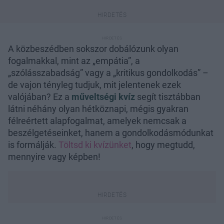
A közbeszédben sokszor dobálózunk olyan
fogalmakkal, mint az „empátia”, a
„szólásszabadság” vagy a „kritikus gondolkodás” –
de vajon tényleg tudjuk, mit jelentenek ezek
valójában? Ez a
műveltségi kvíz
segít tisztábban
látni néhány olyan hétköznapi, mégis gyakran
félreértett alapfogalmat, amelyek nemcsak a
beszélgetéseinket, hanem a gondolkodásmódunkat
is formálják.
Töltsd ki kvízünket
, hogy megtudd,
mennyire vagy képben!