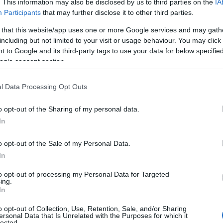
. This information may also be disclosed by us to third parties on the
IA
Participants
that may further disclose it to other third parties.
 that this website/app uses one or more Google services and may gath
súcsa, a Kékes?
including but not limited to your visit or usage behaviour. You may click 
 to Google and its third-party tags to use your data for below specifi
ogle consent section.
l Data Processing Opt Outs
o opt-out of the Sharing of my personal data.
In
o opt-out of the Sale of my Personal Data.
In
to opt-out of processing my Personal Data for Targeted
ing.
In
o opt-out of Collection, Use, Retention, Sale, and/or Sharing
ersonal Data that Is Unrelated with the Purposes for which it
lected.