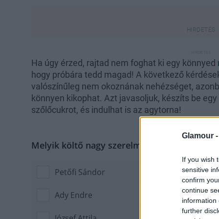
Ha úgy érzed, rajtad nem foghat ki egy könnyed
hogy próbára tedd magad! A következő kérdések
valószínűleg nem okoznának nehézséget, azonban
könnyen kikophat. Azt javasoljuk, készíts be egy
szőlőcukrot, és indulhat is az agytorna!
Glamour 
Melyik költő nagy szerelme volt Léda (Diósyn
If you wish 
sensitive in
Petőfi Sándor
confirm you
continue se
Ady Endre
information 
further disc
József Attila