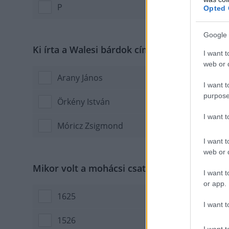
P
Opted 
Google 
Ki írta a Walesi bárdok című balladát?
I want t
web or d
Arany János
I want t
purpose
Örkény István
I want 
Móricz Zsigmond
I want t
web or d
Mikor volt a mohácsi csata?
I want t
or app.
1625
I want t
1526
I want t