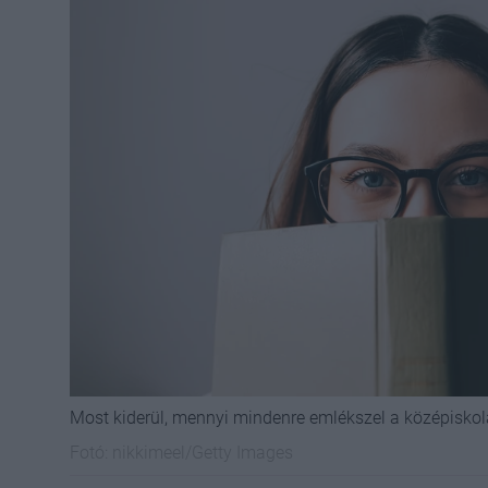
Most kiderül, mennyi mindenre emlékszel a középiskol
Fotó:
nikkimeel/Getty Images