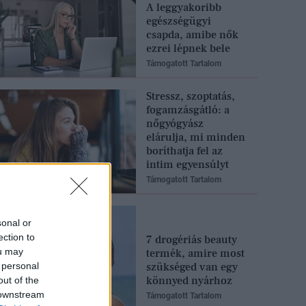
A leggyakoribb
egészségügyi
csapda, amibe nők
ezrei lépnek bele
Támogatott Tartalom
Stressz, szoptatás,
fogamzásgátló: a
nőgyógyász
elárulja, mi minden
boríthatja fel az
intim egyensúlyt
Támogatott Tartalom
sonal or
ection to
7 drogériás beauty
ou may
termék, amire most
 personal
szükséged van egy
könnyed nyárhoz
out of the
 downstream
Támogatott Tartalom