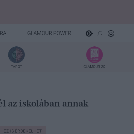
RA
GLAMOUR POWER
TAROT
GLAMOUR 20
él az iskolában annak
EZ IS ÉRDEKELHET