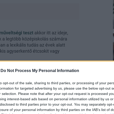
műveltségi teszt
akkor itt az ideje,
 a legtöbb középiskolás számára
 a lexikális tudás az évek alatt
 kis agyserkentő étcsokit vagy
-
Do Not Process My Personal Information
é Brüll Adél)?
to opt-out of the sale, sharing to third parties, or processing of your per
formation for targeted advertising by us, please use the below opt-out s
r selection. Please note that after your opt-out request is processed y
eing interest-based ads based on personal information utilized by us or
disclosed to third parties prior to your opt-out. You may separately opt-
losure of your personal information by third parties on the IAB’s list of