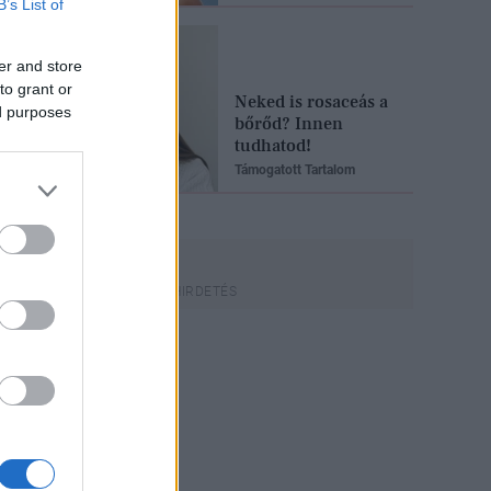
B’s List of
er and store
to grant or
Neked is rosaceás a
ed purposes
bőrőd? Innen
tudhatod!
Támogatott Tartalom