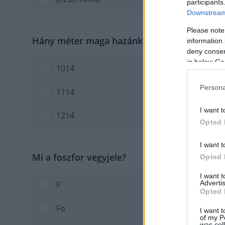
participants
Downstream 
Please note
Hány méter maga hazánk legmagasabb hegyc
information 
deny consent
in below Go
1014
Persona
1114
I want t
1214
Opted 
I want t
Mi a foszfor vegyjele?
Opted 
I want 
Advertis
F
Opted 
Fo
I want t
of my P
was col