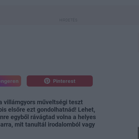
engeren
Pinterest
a villámgyors műveltségi teszt
bis elsőre ezt gondolhatnád! Lehet,
nre egyből rávágtad volna a helyes
arra, mit tanultál irodalomból vagy