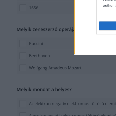
authenti
1656
Melyik zeneszerző operája a Varázsfuvola?
Puccini
Beethoven
Wolfgang Amadeus Mozart
Melyik mondat a helyes?
Az elektron negatív elektromos töltésű elemi
A proton negatív elektromos töltésű elemi r