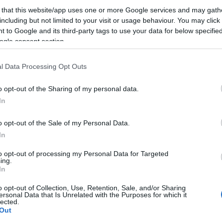
 azonban az álomból mégis valóság
 that this website/app uses one or more Google services and may gath
a levegőben
egy reklámfilmforgatás
including but not limited to your visit or usage behaviour. You may click 
 to Google and its third-party tags to use your data for below specifi
ogle consent section.
 kipróbálhatta magát, de úgy érzi: a
tett volna hatalmas tüll tütüben
l Data Processing Opt Outs
 hónapja megcsörrent a telefon, és a
hogy Szülinaptündér lehet néhány kisfilm
o opt-out of the Sharing of my personal data.
t "varázslatos árakkal" szeretné
In
t mondott!
o opt-out of the Sale of my Personal Data.
In
to opt-out of processing my Personal Data for Targeted
ing.
In
o opt-out of Collection, Use, Retention, Sale, and/or Sharing
ersonal Data that Is Unrelated with the Purposes for which it
lected.
Out