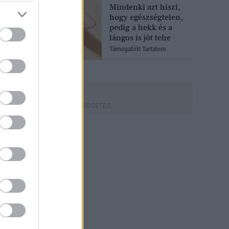
Mindenki azt hiszi,
hogy egészségtelen,
pedig a hekk és a
lángos is jót tehe
Támogatott Tartalom