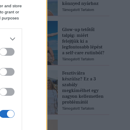
könnyed nyárhoz
er and store
Támogatott Tartalom
to grant or
ed purposes
Glow-up tetőtől
talpig: miért
felejtjük ki a
legfontosabb lépést
a self-care rutinból?
Támogatott Tartalom
Fesztiválra
készülsz? Ez a 3
szabály
megkímélhet egy
nagyon kellemetlen
problémától
Támogatott Tartalom