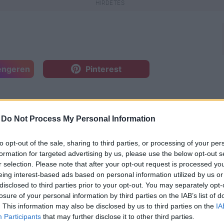
engeren
Pinterest
ziasszonyát, ugyanis valóra
resztül tündérként repkedhetett.
-
Do Not Process My Personal Information
épzésen kell részt vennie emiatt.
to opt-out of the sale, sharing to third parties, or processing of your per
formation for targeted advertising by us, please use the below opt-out s
r selection. Please note that after your opt-out request is processed y
eing interest-based ads based on personal information utilized by us or
disclosed to third parties prior to your opt-out. You may separately opt-
losure of your personal information by third parties on the IAB’s list of
an ábrándozott arról, hogy egyszer ő is
. This information may also be disclosed by us to third parties on the
IA
lcseperedett, rádöbbent, hogy ennek
Participants
that may further disclose it to other third parties.