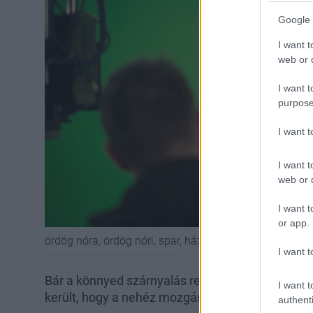
Google 
I want t
web or d
I want t
purpose
I want 
I want t
web or d
I want t
or app.
ördög nóra, ördög nóri, spar, háziasszony műsorvezető
I want t
Bár a könnyed szárnyalás remekül fest a kisfil
I want t
került, hogy a nehéz mozgásból légies piruetteke
authenti