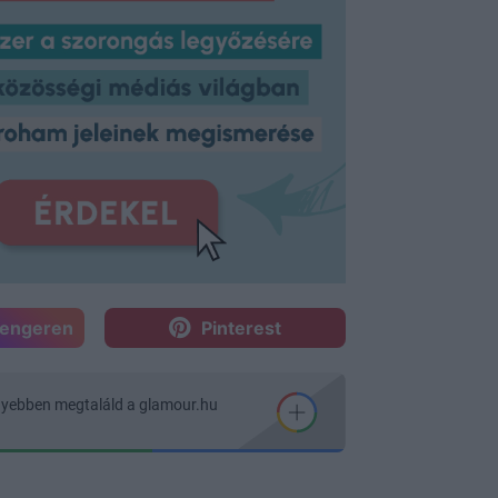
sengeren
Pinterest
nyebben megtaláld a glamour.hu