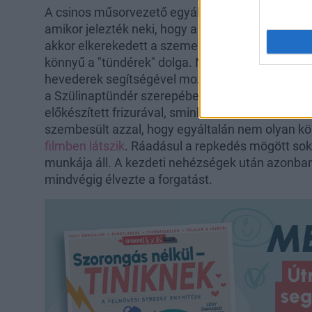
A csinos műsorvezető egyáltalán nem gondolt be
amikor jelezték neki, hogy a felvétel előtt néhán
akkor elkerekedett a szeme. A próbákon pedig rá
könnyű a "tündérek" dolga. Nóri magára húzott eg
hevederek segítségével mozgatták, mint egy mari
a Szülinaptündér szerepébe. A forgatáson min
előkészített frizurával, sminkkel, csodás ruhában
szembesült azzal, hogy egyáltalán nem olyan k
filmben látszik
. Ráadásul a repkedés mögött so
munkája áll. A kezdeti nehézségek után azonban
mindvégig élvezte a forgatást.