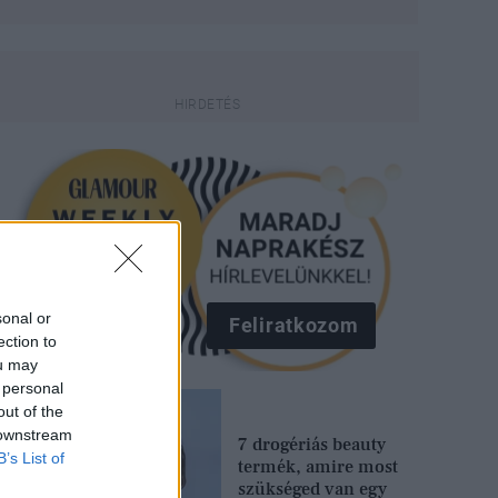
sonal or
Feliratkozom
ection to
ou may
 personal
out of the
 downstream
7 drogériás beauty
B’s List of
termék, amire most
szükséged van egy