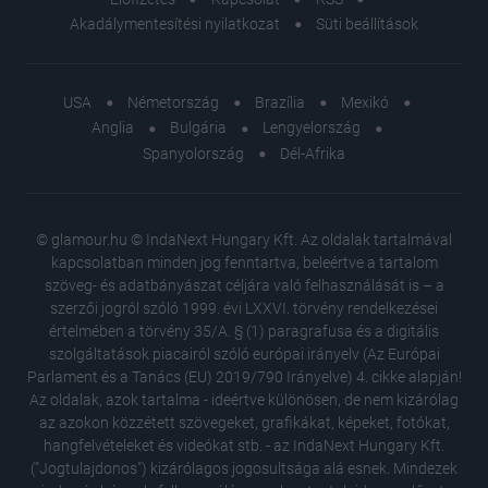
Akadálymentesítési nyilatkozat
Süti beállítások
USA
Németország
Brazília
Mexikó
Anglia
Bulgária
Lengyelország
Spanyolország
Dél-Afrika
© glamour.hu © IndaNext Hungary Kft. Az oldalak tartalmával
kapcsolatban minden jog fenntartva, beleértve a tartalom
szöveg- és adatbányászat céljára való felhasználását is – a
szerzői jogról szóló 1999. évi LXXVI. törvény rendelkezései
értelmében a törvény 35/A. § (1) paragrafusa és a digitális
szolgáltatások piacairól szóló európai irányelv (Az Európai
Parlament és a Tanács (EU) 2019/790 Irányelve) 4. cikke alapján!
Az oldalak, azok tartalma - ideértve különösen, de nem kizárólag
az azokon közzétett szövegeket, grafikákat, képeket, fotókat,
hangfelvételeket és videókat stb. - az IndaNext Hungary Kft.
("Jogtulajdonos") kizárólagos jogosultsága alá esnek. Mindezek