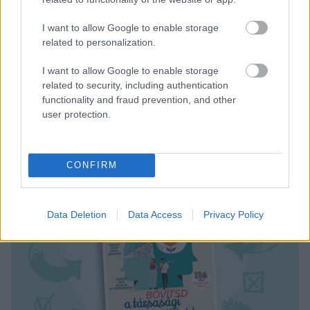
sem feladni, csak mert az első próbálkozások
esetleg kudarcba fulladnak. Mindezek mellett pedig
I want to allow Google to enable storage
rendkívül fontos, hogy az ember a személyes
related to personalization.
fejlődésébe is invesztáljon.
I want to allow Google to enable storage
related to security, including authentication
functionality and fraud prevention, and other
user protection.
CONFIRM
Data Deletion
Data Access
Privacy Policy