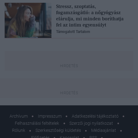
Stressz, szoptatás,
fogamzásgátló: a nőgyógyász
elárulja, mi minden boríthatja
fel az intim egyensúlyt
Támogatott Tartalom
Archívum
Impresszum
Adatkezelési tájékoztató
Felhasználási feltételek
Szerzői jogi nyilatkozat
Rólunk
Szerkesztőségi küldetés
Médiaajánlat
Előfizetés
Kapcsolat
RSS