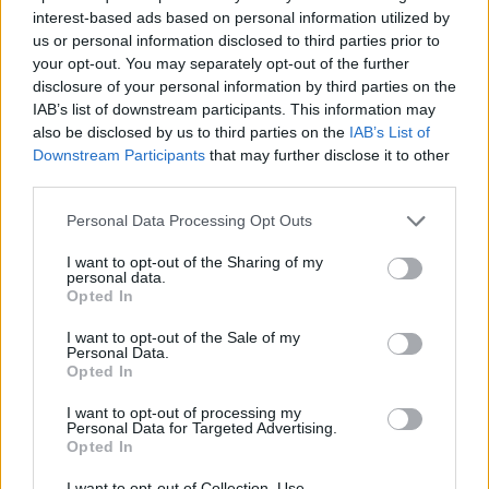
interest-based ads based on personal information utilized by
A kulcs a nyílt kommunikációban, az empátiában és
us or personal information disclosed to third parties prior to
az önreflexióban rejlik. Íme néhány hasznos
your opt-out. You may separately opt-out of the further
módszer, amely segíthet a stabil kapcsolat
disclosure of your personal information by third parties on the
kiépítésében az első két év során:
IAB’s list of downstream participants. This information may
also be disclosed by us to third parties on the
IAB’s List of
Beszélgessetek mindenről, még a kényes
Downstream Participants
that may further disclose it to other
third parties.
témákról is. A konfliktusokat nem elkerülni kell,
hanem együtt megoldani.
Please note that this website/app uses one or more Google
Personal Data Processing Opt Outs
Figyeljetek oda egymásra, ne csak válaszoljatok,
services and may gather and store information including but
hanem próbáljátok megérteni, mit érez a másik.
not limited to your visit or usage behaviour. You may click to
I want to opt-out of the Sharing of my
personal data.
Tiszteljétek egymás határait! Minden
grant or deny consent to Google and its third-party tags to
Opted In
use your data for below specified purposes in below Google
kapcsolatban szükség van egyéni térre és
consent section.
önállóságra is.
I want to opt-out of the Sale of my
Personal Data.
Nevessetek együtt, a humor az egyik legerősebb
Opted In
kapocs két ember között.
I want to opt-out of processing my
Tanuljatok együtt fejlődni, a közösen kialakított
Personal Data for Targeted Advertising.
szokások, célok és rutinok sokat erősítenek a
Opted In
kapcsolaton.
I want to opt-out of Collection, Use,