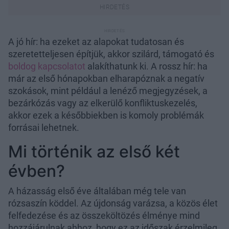
A jó hír: ha ezeket az alapokat tudatosan és
szeretetteljesen építjük, akkor szilárd, támogató és
boldog kapcsolatot
alakíthatunk ki. A rossz hír: ha
már az első hónapokban elharapóznak a negatív
szokások, mint például a lenéző megjegyzések, a
bezárkózás vagy az elkerülő konfliktuskezelés,
akkor ezek a későbbiekben is komoly problémák
forrásai lehetnek.
Mi történik az első két
évben?
A házasság első éve általában még tele van
rózsaszín köddel. Az újdonság varázsa, a közös élet
felfedezése és az összeköltözés élménye mind
hozzájárulnak ahhoz, hogy ez az időszak érzelmileg