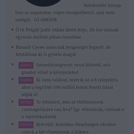
Sorsfordító hónap
lesz az augusztus, végre elengedheted, ami nem
szolgál - GLAMOUR
Ő itt Polgár Judit ritkán látott férje, 26 éve vannak
egymás mellett jóban-rosszban
Russell Crowe nemcsak rengeteget fogyott, de
brutálisan ki is gyúrta magát
Személyiségteszt: most kiderül, mit
FEMINA
gondol rólad a környezeted
Ki nem találod, melyik az a 6 település,
FEMINA
ahol a legtöbb 100 millió forint feletti házat
adják el
Te elhiszed, ami az élelmiszerek
DÍVÁNY
csomagolására van írva? Így ellenőrzik, valósak-e
a tápértékadatok
Kiderült: krónikus fáradtságot okozhat
DÍVÁNY
ennek a két vitaminnak a hiánya