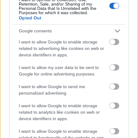
Retention, Sale, and/or Sharing of my
Personal Data that Is Unrelated with the
Purposes for which it was collected.
Opted Out
Google consents
A kutatók hangsúlyozzák: nem az a baj, ha vannak
konfliktusok, hanem az, ha azok kezelésében újra és
I want to allow Google to enable storage
újra ugyanazokat a destruktív mintákat ismételjük. A
related to advertising like cookies on web or
device identifiers in apps.
házasság első éveiben megtanult kommunikációs
szokások és érzelmi reakciók később nagyon
I want to allow my user data to be sent to
nehezen változnak, de nem lehetetlen!
Google for online advertising purposes.
A jó hír, hogy ha tudatosan odafigyelünk arra,
I want to allow Google to send me
hogyan viszonyulunk egymáshoz, és merünk
personalized advertising.
fejlődni, akkor a házasság nemhogy nem válik
unalmassá, de évről évre egyre mélyebb és
I want to allow Google to enable storage
értékesebb kötelékké formálódhat. Ha az első két
related to analytics like cookies on web or
device identifiers in apps.
évben sikerül egészséges alapokat lerakni, akkor a
házasság hosszú távon is sokkal ellenállóbbá válik.
I want to allow Google to enable storage
A lényeg, hogy nem szabad megijedni a kihívásoktól,
related to functionality of the website or app.