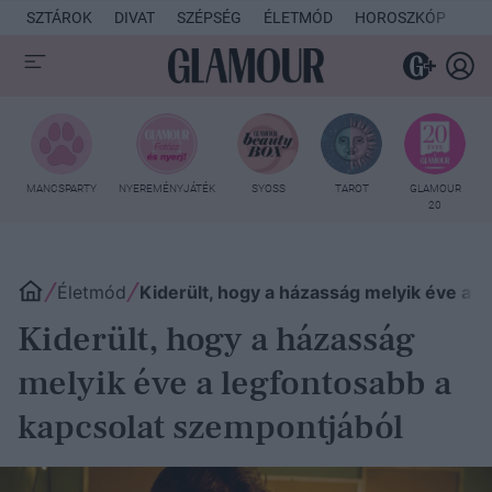
SZTÁROK
DIVAT
SZÉPSÉG
ÉLETMÓD
HOROSZKÓP
KU
MANCSPARTY
NYEREMÉNYJÁTÉK
SYOSS
TAROT
GLAMOUR
20
Életmód
Kiderült, hogy a házasság melyik éve a 
Kiderült, hogy a házasság
melyik éve a legfontosabb a
kapcsolat szempontjából