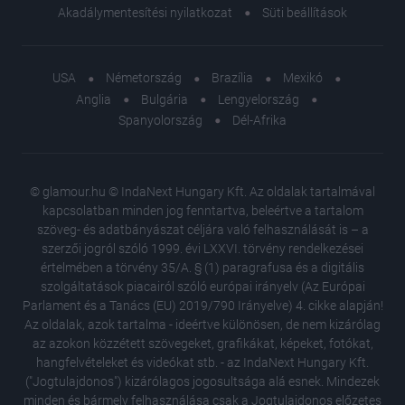
Akadálymentesítési nyilatkozat
Süti beállítások
USA
Németország
Brazília
Mexikó
Anglia
Bulgária
Lengyelország
Spanyolország
Dél-Afrika
© glamour.hu © IndaNext Hungary Kft. Az oldalak tartalmával
kapcsolatban minden jog fenntartva, beleértve a tartalom
szöveg- és adatbányászat céljára való felhasználását is – a
szerzői jogról szóló 1999. évi LXXVI. törvény rendelkezései
értelmében a törvény 35/A. § (1) paragrafusa és a digitális
szolgáltatások piacairól szóló európai irányelv (Az Európai
Parlament és a Tanács (EU) 2019/790 Irányelve) 4. cikke alapján!
Az oldalak, azok tartalma - ideértve különösen, de nem kizárólag
az azokon közzétett szövegeket, grafikákat, képeket, fotókat,
hangfelvételeket és videókat stb. - az IndaNext Hungary Kft.
("Jogtulajdonos") kizárólagos jogosultsága alá esnek. Mindezek
minden és bármely felhasználása csak a Jogtulajdonos előzetes