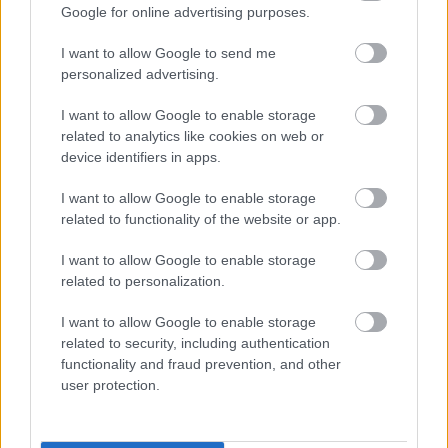
Google for online advertising purposes.
I want to allow Google to send me
A GLAMOUR elengedhetetlennek tartja, hogy
personalized advertising.
leszögezze: a női test felszabadításának
legfontosabb szempontja nem a szexualizáció,
I want to allow Google to enable storage
éppen ellenkezőleg. A női test rejtegetésére
related to analytics like cookies on web or
pontosan azért nincs szükség, mert az sokkal több
device identifiers in apps.
egy vágykeltő, férfi szemnek szánt tárgynál.
I want to allow Google to enable storage
Forrás:
people.com
related to functionality of the website or app.
I want to allow Google to enable storage
related to personalization.
I want to allow Google to enable storage
related to security, including authentication
functionality and fraud prevention, and other
user protection.