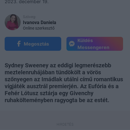
2023. december 19.
Szöveg:
Ivanova Daniela
Online szerkesztő
Küldés
Megosztás
Messengeren
Sydney Sweeney az eddigi legmerészebb
meztelenruhájában tündökölt a vörös
szőnyegen az Imádlak utálni című romantikus
vígjáték ausztrál premierjén. Az Eufória és a
Fehér Lótusz sztárja egy Givenchy
ruhakölteményben ragyogta be az estét.