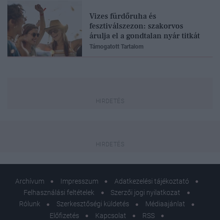
Vizes fürdőruha és
fesztiválszezon: szakorvos
árulja el a gondtalan nyár titkát
Támogatott Tartalom
Archívum
Impresszum
Adatkezelési tájékoztató
Felhasználási feltételek
Szerzői jogi nyilatkozat
Rólunk
Szerkesztőségi küldetés
Médiaajánlat
Előfizetés
Kapcsolat
RSS