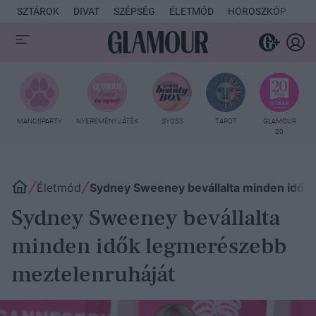
SZTÁROK
DIVAT
SZÉPSÉG
ÉLETMÓD
HOROSZKÓP
KU
MANCSPARTY
NYEREMÉNYJÁTÉK
SYOSS
TAROT
GLAMOUR
20
Életmód
Sydney Sweeney bevállalta minden idők
Sydney Sweeney bevállalta
minden idők legmerészebb
meztelenruháját