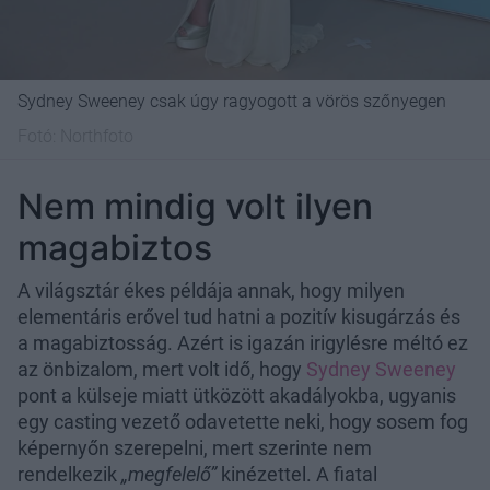
Sydney Sweeney csak úgy ragyogott a vörös szőnyegen
Fotó:
Northfoto
Nem mindig volt ilyen
magabiztos
A világsztár ékes példája annak, hogy milyen
elementáris erővel tud hatni a pozitív kisugárzás és
a magabiztosság. Azért is igazán irigylésre méltó ez
az önbizalom, mert volt idő, hogy
Sydney Sweeney
pont a külseje miatt ütközött akadályokba, ugyanis
egy casting vezető odavetette neki, hogy sosem fog
képernyőn szerepelni, mert szerinte nem
rendelkezik
„megfelelő”
kinézettel. A fiatal