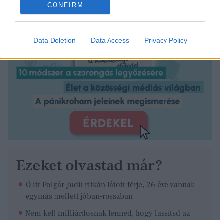
CONFIRM
Data Deletion
Data Access
Privacy Policy
Ezeket olvastad már?
Ő itt Polgár Judit ritkán látott férje, 26 éve vannak
egymás mellett jóban-rosszban
Nem kell milliárdosnak lenned, hogy lassítsd az