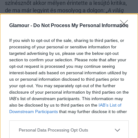
színésznőt akkor mélyen érintette a lesújtó kritika,
de ma már legyint és mosolyog a dolgon:
„A világ
legsikeresebb sorozataiban játszom”
–
emlékezett
vissza
egy, a GQ-nak adott interjúban.
Glamour -
Do Not Process My Personal Information
If you wish to opt-out of the sale, sharing to third parties, or
processing of your personal or sensitive information for
targeted advertising by us, please use the below opt-out
section to confirm your selection. Please note that after your
opt-out request is processed you may continue seeing
interest-based ads based on personal information utilized by
us or personal information disclosed to third parties prior to
your opt-out. You may separately opt-out of the further
disclosure of your personal information by third parties on the
IAB’s list of downstream participants. This information may
also be disclosed by us to third parties on the
IAB’s List of
Downstream Participants
that may further disclose it to other
third parties.
Please note that this website/app uses one or more Google
Personal Data Processing Opt Outs
Nem találták megfelelőnek a külsejét,
services and may gather and store information including but