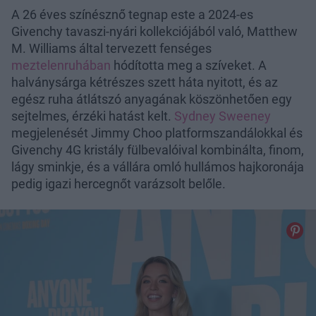
A 26 éves színésznő tegnap este a 2024-es
Givenchy tavaszi-nyári kollekciójából való, Matthew
M. Williams által tervezett fenséges
meztelenruhában
hódította meg a szíveket. A
halványsárga kétrészes szett háta nyitott, és az
egész ruha átlátszó anyagának köszönhetően egy
sejtelmes, érzéki hatást kelt.
Sydney Sweeney
megjelenését Jimmy Choo platformszandálokkal és
Givenchy 4G kristály fülbevalóival kombinálta, finom,
lágy sminkje, és a vállára omló hullámos hajkoronája
pedig igazi hercegnőt varázsolt belőle.