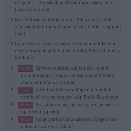
öregedést – Amerikában élő biológus árulta el a
hosszú élet titkát
Buzsik Borka új fotója láttán a lélegzeted is eláll,
valószínűleg mindenki ugyanarra a kérdésre gondol
majd
Így nézett ki Letícia királyné tévébemondóként: a
nézők mindennap láthatták, mielőtt felségül ment a
királyhoz
Egyetlen kattintással látható, mennyi
FEMINA
áramot fogyaszt Magyarország: megdöbbentő
adatokat mutat ez az oldal
A Dr. Csont főszereplőjeként imádták a
FEMINA
nézők: 49 évesen ennyire szép Emily Deschanel
Ez a vitamin lassítja az agy öregedését: a
DÍVÁNY
memóriát is javítja
Tengerparttá vált a kisoroszi Szigetcsúcs:
DÍVÁNY
a dunai aszály varázslata