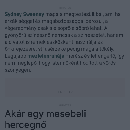
Sydney Sweeney
maga a megtestesült báj, ami ha
érzékiséggel és magabiztossággal párosul, a
végeredmény csakis elsöprő elsöprő lehet. A
gyönyörű színésznő nemcsak a színészetet, hanem
a divatot is remek eszközként használja az
önkifejezésre, stílusérzéke pedig maga a tökély.
Legújabb
meztelenruhája
merész és lehengerlő, így
nem meglepő, hogy istennőként hódított a vörös
szőnyegen.
Akár egy mesebeli
hercegnő