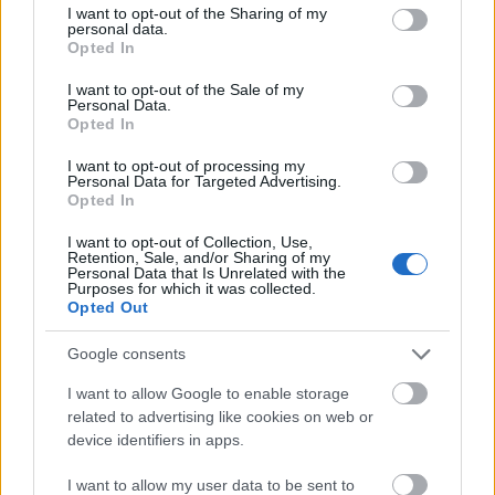
hogy filmezzen, idén két Emmy-díjat
not limited to your visit or usage behaviour. You may click to
I want to opt-out of the Sharing of my
personal data.
is nyerhet – Sydney Sweeney-portré
grant or deny consent to Google and its third-party tags to
Opted In
use your data for below specified purposes in below Google
consent section.
I want to opt-out of the Sale of my
Personal Data.
Opted In
I want to opt-out of processing my
Personal Data for Targeted Advertising.
Opted In
I want to opt-out of Collection, Use,
Retention, Sale, and/or Sharing of my
Personal Data that Is Unrelated with the
Purposes for which it was collected.
Opted Out
Google consents
I want to allow Google to enable storage
related to advertising like cookies on web or
device identifiers in apps.
A ruha nyitott háta teszi igazán merésszé ezt a darabot
I want to allow my user data to be sent to
Fotó:
Northfoto