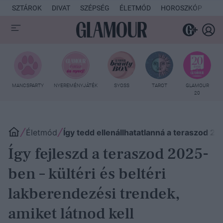
SZTÁROK
DIVAT
SZÉPSÉG
ÉLETMÓD
HOROSZKÓP
KU
MANCSPARTY
NYEREMÉNYJÁTÉK
SYOSS
TAROT
GLAMOUR
20
Életmód
Így tedd ellenállhatatlanná a teraszod 20
Így fejleszd a teraszod 2025-
ben – kültéri és beltéri
lakberendezési trendek,
amiket látnod kell