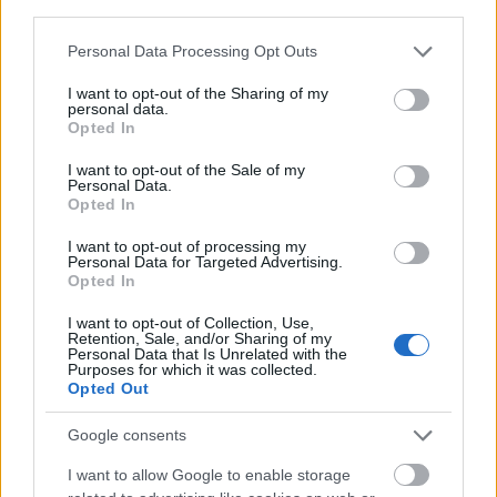
third parties.
„
Büszkék vagyunk rá, hogy a zuglói üzletünk a
Please note that this website/app uses one or more Google
Personal Data Processing Opt Outs
legnagyobb alapterületű közös együttműködésünk a
services and may gather and store information including but
Tescoval
” – mondta el Varga Balázs, a DIEGO
not limited to your visit or usage behaviour. You may click to
I want to opt-out of the Sharing of my
ügyvezető igazgatója. „
A Tesco áruházakban már
personal data.
grant or deny consent to Google and its third-party tags to
Opted In
több mint tíz helyszínen működünk együtt, ebből 7
use your data for below specified purposes in below Google
üzletünk shop-in-shop rendszerben várja a
consent section.
I want to opt-out of the Sale of my
Personal Data.
vásárlókat. Ez a megoldás lehetővé teszi, hogy a
Opted In
bevásárlás során elérhető legyen széles
termékpalettánk, így a vásárlók kényelmesen, egy
I want to opt-out of processing my
Personal Data for Targeted Advertising.
helyen intézhetik el a vásárlást és időt is
Opted In
spórolhatnak
” – tette hozzá.
I want to opt-out of Collection, Use,
Retention, Sale, and/or Sharing of my
Personal Data that Is Unrelated with the
Purposes for which it was collected.
Opted Out
Google consents
I want to allow Google to enable storage