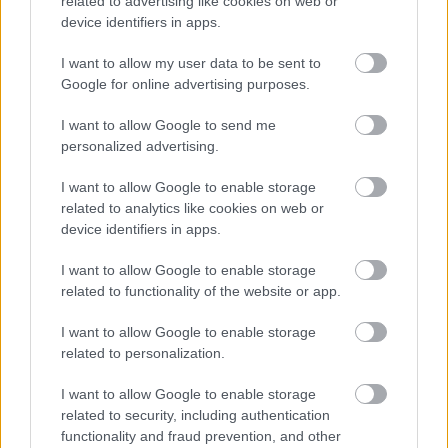
related to advertising like cookies on web or
device identifiers in apps.
I want to allow my user data to be sent to
Google for online advertising purposes.
I want to allow Google to send me
A DIEGO stílusos kerti bútoraival szebbé teheted a
personalized advertising.
nyaratokat
Fotó:
DIEGO
I want to allow Google to enable storage
related to analytics like cookies on web or
device identifiers in apps.
A nyári trendek tehát nem csupán a dizájnról
szólnak, hanem a tudatos életmódról és a praktikus,
I want to allow Google to enable storage
hosszú távú megoldásokról. Legyen szó egy új
related to functionality of the website or app.
padlóról, kényelmes kültéri ülőgarnitúráról vagy
I want to allow Google to enable storage
stílusos burkolatról, a 2025-ös szezon minden
related to personalization.
eddiginél több lehetőséget kínál a harmonikus
otthonteremtésre.
I want to allow Google to enable storage
related to security, including authentication
functionality and fraud prevention, and other