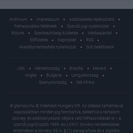
Archívum
Impresszum
Adatkezelési tájékoztató
Felhasználási feltételek
Szerzői jogi nyilatkozat
Rólunk
Szerkesztőségi küldetés
Médiaajánlat
Előfizetés
Kapcsolat
RSS
Akadálymentesítési nyilatkozat
Süti beállítások
USA
Németország
Brazília
Mexikó
Anglia
Bulgária
Lengyelország
Spanyolország
Dél-Afrika
© glamour.hu © IndaNext Hungary Kft. Az oldalak tartalmával
kapcsolatban minden jog fenntartva, beleértve a tartalom
szöveg- és adatbányászat céljára való felhasználását is – a
szerzői jogról szóló 1999. évi LXXVI. törvény rendelkezései
értelmében a törvény 35/A. § (1) paragrafusa és a digitális