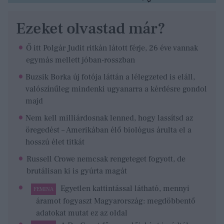
Ezeket olvastad már?
Ő itt Polgár Judit ritkán látott férje, 26 éve vannak
egymás mellett jóban-rosszban
Buzsik Borka új fotója láttán a lélegzeted is eláll,
valószínűleg mindenki ugyanarra a kérdésre gondol
majd
Nem kell milliárdosnak lenned, hogy lassítsd az
öregedést – Amerikában élő biológus árulta el a
hosszú élet titkát
Russell Crowe nemcsak rengeteget fogyott, de
brutálisan ki is gyúrta magát
Egyetlen kattintással látható, mennyi
FEMINA
áramot fogyaszt Magyarország: megdöbbentő
adatokat mutat ez az oldal