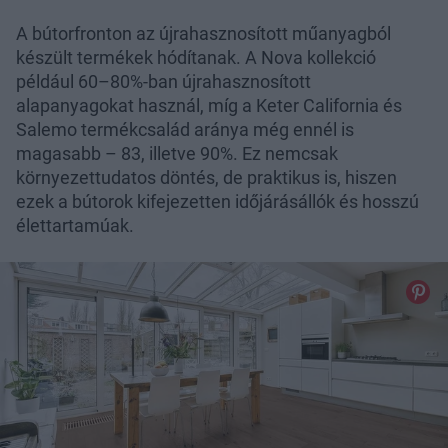
A bútorfronton az újrahasznosított műanyagból
készült termékek hódítanak. A Nova kollekció
például 60–80%-ban újrahasznosított
alapanyagokat használ, míg a Keter California és
Salemo termékcsalád aránya még ennél is
magasabb – 83, illetve 90%. Ez nemcsak
környezettudatos döntés, de praktikus is, hiszen
ezek a bútorok kifejezetten időjárásállók és hosszú
élettartamúak.