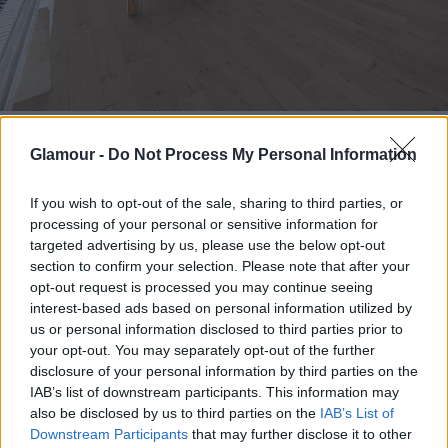
Élvezd a nyári hónapokat, tedd szebbé a mindennapi
környezeteteket a DIEGO kínálatából
Glamour -
Do Not Process My Personal Information
Fotó:
DIEGO
If you wish to opt-out of the sale, sharing to third parties, or
processing of your personal or sensitive information for
A
DIEGO
shop-in-shop rendszere ráadásul még
targeted advertising by us, please use the below opt-out
könnyebbé teszi a vásárlást. A legújabb
section to confirm your selection. Please note that after your
opt-out request is processed you may continue seeing
üzletmegnyitó Zuglóban egyben egy közösségi
interest-based ads based on personal information utilized by
kezdeményezés is volt: a Sharity platformmal
us or personal information disclosed to third parties prior to
közösen 500 ezer forintot ajánlottak fel egy helyi
your opt-out. You may separately opt-out of the further
civil szervezet támogatására. A legtöbb szavazatot
disclosure of your personal information by third parties on the
a
Magyar Vakok és Gyengénlátók Országos
IAB’s list of downstream participants. This information may
Szövetsége
kapta, akik ezt az összeget a
DIEGO
also be disclosed by us to third parties on the
IAB’s List of
kínálatában vásárolhatják le.
Downstream Participants
that may further disclose it to other