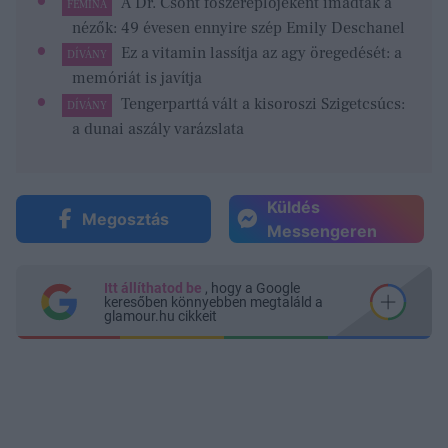
A Dr. Csont főszereplőjeként imádták a
FEMINA
nézők: 49 évesen ennyire szép Emily Deschanel
Ez a vitamin lassítja az agy öregedését: a
DÍVÁNY
memóriát is javítja
Tengerparttá vált a kisoroszi Szigetcsúcs:
DÍVÁNY
a dunai aszály varázslata
Küldés
Megosztás
Messengeren
Itt állíthatod be
, hogy a Google
keresőben könnyebben megtaláld a
glamour.hu cikkeit