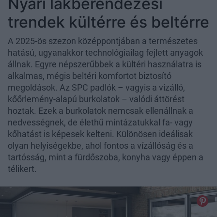
Nyári lakberendezési
trendek kültérre és beltérre
A 2025-ös szezon középpontjában a természetes
hatású, ugyanakkor technológiailag fejlett anyagok
állnak. Egyre népszerűbbek a kültéri használatra is
alkalmas, mégis beltéri komfortot biztosító
megoldások. Az SPC padlók – vagyis a vízálló,
kőőrlemény-alapú burkolatok – valódi áttörést
hoztak. Ezek a burkolatok nemcsak ellenállnak a
nedvességnek, de élethű mintázatukkal fa- vagy
kőhatást is képesek kelteni. Különösen ideálisak
olyan helyiségekbe, ahol fontos a vízállóság és a
tartósság, mint a fürdőszoba, konyha vagy éppen a
télikert.