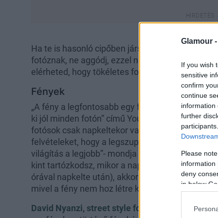
Glamour 
Ha te is hasonló cipőben jársz, kicsit feszülten
fotóznak, ne aggódj, ezzel nem vagy egyedül. Í
If you wish 
elérheted, hogy tökéletes fotó készüljön rólad.
sensitive in
confirm you
Fények
continue se
information 
„A fény a legfontosabb egy fényképen” - mondja
further disc
ki jól minden fotón” című Youtube videójában. „O
participants
fotósok csak napkeltekor vagy napnyugtakor (m
Downstream 
felvételeket, hogy a legszuperebb, napsütötte há
világítás a legjobb”- mondja Alex. „A közvetlen m
Please note
information 
kint tartózkodsz, mikor a nap alacsonyan van az 
deny consent
órával napkelte után), akkor ez a legjobb alkal
in below Go
mivel a fény nem hoz létre kontrasztos árnyékok
David Nyanzi, street style fotós szakmai tanács
Persona