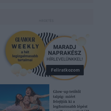
Feliratkozom
Glow-up tetőtől
talpig: miért
felejtjük ki a
legfontosabb lépést