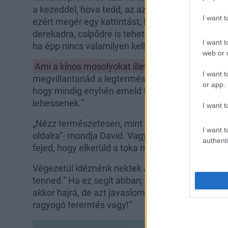
a kezeddel, hova tedd, az az, hogy nem hagyod ü
I want 
ezért megér egy kattintást, ha épp egy koktélt t
derekadra, csípődre is teheted a kezed, vagy ak
I want t
ha épp nincs valamilyen kelléked.”
web or d
Ami a kínos mosolyokat illeti:
„Próbáld meg ellaz
I want t
megvillantanád a legtermészetesebb mosolyodat.
or app.
hogy mindig enyhén emeld fel a szemöldöködet
lehessenek.”
I want t
„Nézz természetesen, mint például egy útlevélkép
I want t
oldalra”- mondja David. Vagy: „Ha egyenesen előr
authenti
fejed, hogy elkerüld a toka megjelenését.”
Végezetül idéznénk nektek Alex legfontosabb mo
tenned.” Ha ez segít abban, hogy magabiztosa
akkor hajrá, de azt javaslom, feledkezz meg a k
ragyogó teremtés vagy!”