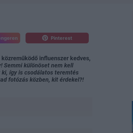
engeren
Pinterest
en közreműködő influenszer kedves,
y! Semmi különöset nem kell
i, így is csodálatos teremtés
ad fotózás közben, kit érdekel?!