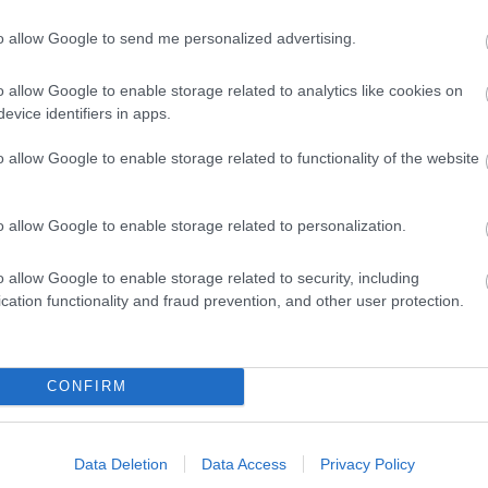
resen azt. „Egy pohár is remek kellék,
to allow Google to send me personalized advertising.
artasz a kezedben!” - mondja Alex. „A
ár az álladat is megtámaszthatod vele,
o allow Google to enable storage related to analytics like cookies on
evice identifiers in apps.
ítani az arcizmaidat, mielőtt
o allow Google to enable storage related to functionality of the website
”. Emily azt is megemlíti videójában,
, hogy szemeid hangsúlyosabbak
o allow Google to enable storage related to personalization.
en és azt javaslom, kissé fordulj
o allow Google to enable storage related to security, including
e nézel, döntsd egy kissé felfelé a
cation functionality and fraud prevention, and other user protection.
ndatát: „Valójában nem kell ezt
bban és kényelmesebben érezd magad,
CONFIRM
ameráról és légy önmagad, így is
Data Deletion
Data Access
Privacy Policy