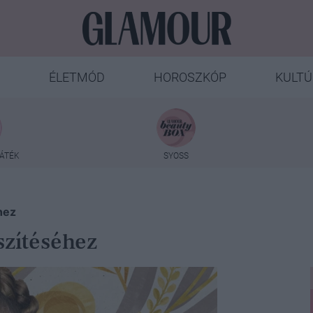
ÉLETMÓD
HOROSZKÓP
KULTÚ
ÁTÉK
SYOSS
hez
szítéséhez