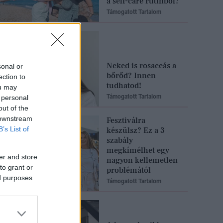
a self-care rutinból?
Támogatott Tartalom
Neked is rosaceás a
sonal or
bőrőd? Innen
ection to
tudhatod!
ou may
Támogatott Tartalom
 personal
out of the
 downstream
Fesztiválra
B’s List of
készülsz? Ez a 3
szabály
megkímélhet egy
er and store
nagyon kellemetlen
to grant or
problémától
ed purposes
Támogatott Tartalom