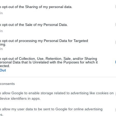
rséges fényeket, nagyon erős vakuval.
o opt-out of the Sharing of my personal data.
In
kat illeti, Alex azt javasolja, hogy
azok „erős árnyékokat eredményezhetnek
o opt-out of the Sale of my Personal Data.
In
to opt-out of processing my Personal Data for Targeted
ing.
In
gy a múzsa, akkor tudnod kell, hogy: „A
lról próbálsz meg fotózni, és egy kicsit
o opt-out of Collection, Use, Retention, Sale, and/or Sharing
n szó, akkor ott egyenesen, az arccal
ersonal Data that Is Unrelated with the Purposes for which it
lected.
Out
consents
solja, hogy fordulj el enyhe szögben,
at be arra, hogy a lábaid hosszabbnak
o allow Google to enable storage related to advertising like cookies on
yképet, és keresztezed a lábadat is a
evice identifiers in apps.
o allow my user data to be sent to Google for online advertising
ssel küzdesz és nem tudod, mit is kezdj
s.