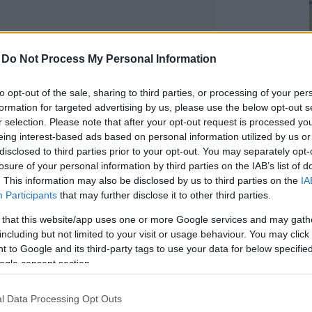
-
Do Not Process My Personal Information
 és kínosan érzed magad, miközben
me néhány trükk, amelyekkel biztosan
to opt-out of the sale, sharing to third parties, or processing of your per
formation for targeted advertising by us, please use the below opt-out s
r selection. Please note that after your opt-out request is processed y
eing interest-based ads based on personal information utilized by us or
disclosed to third parties prior to your opt-out. You may separately opt-
 Emily DiDonato, modell a „Hogyan nézz
losure of your personal information by third parties on the IAB’s list of
lyannyira fontos a fény, hogy egyes
. This information may also be disclosed by us to third parties on the
IA
ás néven az aranyórában) készítenek
Participants
that may further disclose it to other third parties.
tteret kapják. „A lágy, természetes
egvilágítás erős lehet, ezért ha éppen
 that this website/app uses one or more Google services and may gath
including but not limited to your visit or usage behaviour. You may click 
égen (pár órával napnyugta előtt és pár
 to Google and its third-party tags to use your data for below specifi
om a megfelelő pillanat megragadására,
ogle consent section.
at.”
a:
„Nem javasolnám a közvetlen
l Data Processing Opt Outs