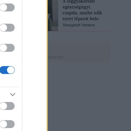
A leggyakoribb
egészségügyi
csapda, amibe nők
ezrei lépnek bele
Támogatott Tartalom