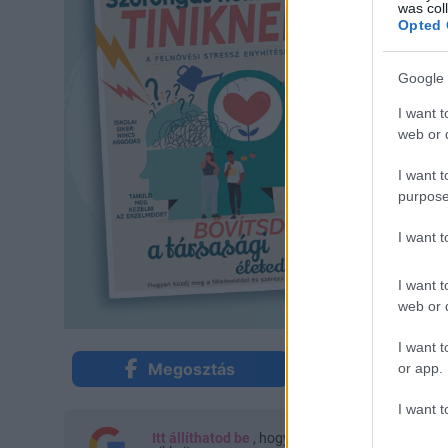
was col
Opted 
Google 
I want t
web or d
I want t
purpose
I want 
I want t
web or d
I want t
Megosztás
Küldés Mes
or app.
I want t
Itt állíthatod be
, hogy a Google keresőben kön