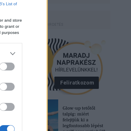
B’s List of
er and store
to grant or
ed purposes
Feliratkozom
Glow-up tetőtől
talpig: miért
felejtjük ki a
legfontosabb lépést