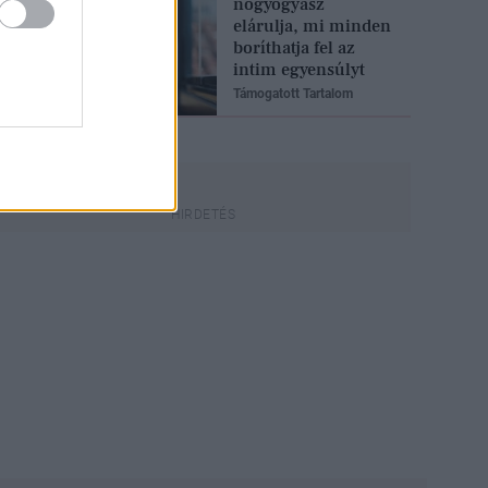
nőgyógyász
elárulja, mi minden
boríthatja fel az
intim egyensúlyt
Támogatott Tartalom