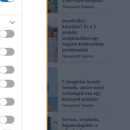
a self-care rutinból?
Támogatott Tartalom
Fesztiválra
készülsz? Ez a 3
szabály
megkímélhet egy
nagyon kellemetlen
problémától
Támogatott Tartalom
7 drogériás beauty
termék, amire most
szükséged van egy
könnyed nyárhoz
Támogatott Tartalom
Stressz, szoptatás,
fogamzásgátló: a