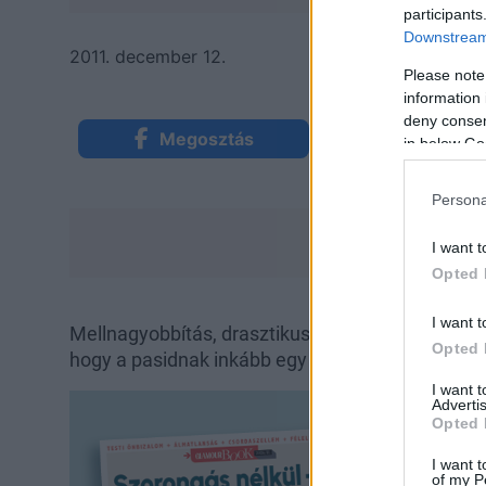
participants
Downstream 
2011. december 12.
Please note
information 
deny consent
Megosztás
Küldés Mess
in below Go
Persona
I want t
Opted 
I want t
Mellnagyobbítás, drasztikusan megváltoztatott f
Opted 
hogy a pasidnak inkább egy új csajra van szüksé
I want 
Advertis
Opted 
I want t
of my P