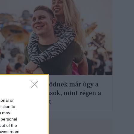
Ezért nem működnek már úgy a
randialkalmazások, mint régen a
szakértő szerint
sonal or
ection to
ou may
 personal
out of the
 downstream