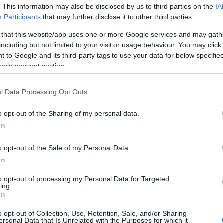
. This information may also be disclosed by us to third parties on the
IA
Participants
that may further disclose it to other third parties.
 that this website/app uses one or more Google services and may gath
including but not limited to your visit or usage behaviour. You may click 
 to Google and its third-party tags to use your data for below specifi
engeren
Pinterest
ogle consent section.
l Data Processing Opt Outs
o opt-out of the Sharing of my personal data.
In
o opt-out of the Sale of my Personal Data.
rizura, közös vadvízi evezés? Lehet,
In
ge, ha ellaposodott a kapcsolatotok?
to opt-out of processing my Personal Data for Targeted
ing.
In
o opt-out of Collection, Use, Retention, Sale, and/or Sharing
ersonal Data that Is Unrelated with the Purposes for which it