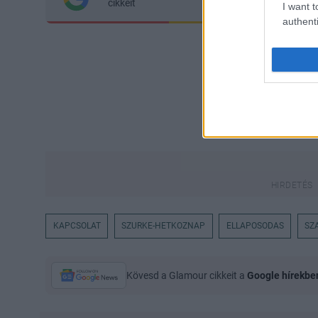
cikkeit
I want t
authenti
KAPCSOLAT
SZURKE-HETKOZNAP
ELLAPOSODAS
SZ
Kövesd a Glamour cikkeit a
Google hírekbe