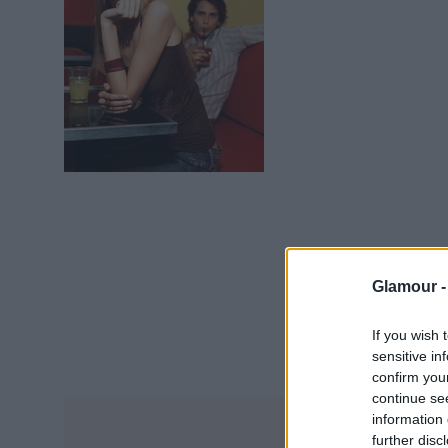
Glamour 
If you wish 
sensitive in
confirm you
continue se
information 
further disc