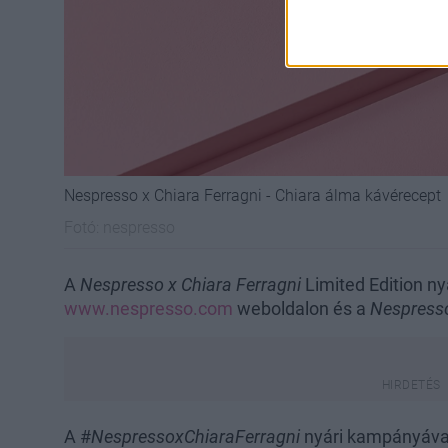
Nespresso x Chiara Ferragni - Chiara álma kávérecept
Fotó:
nespresso
A
Nespresso x Chiara Ferragni
Limited Edition ny
www.nespresso.com
weboldalon és a
Nespress
A #
NespressoxChiaraFerragni
nyári kampányával