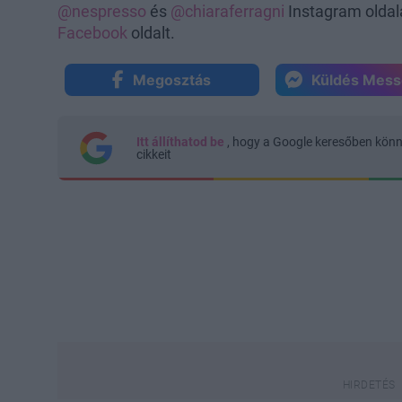
@nespresso
és
@chiaraferragni
Instagram oldal
Facebook
oldalt.
Megosztás
Küldés Mes
Itt állíthatod be
, hogy a Google keresőben kön
cikkeit