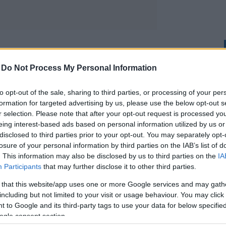
-
Do Not Process My Personal Information
 álom. Mint Chiara álma.
to opt-out of the sale, sharing to third parties, or processing of your per
resszóját egy igazán gazdag,
formation for targeted advertising by us, please use the below opt-out s
kuszos ízélményt szemet
r selection. Please note that after your opt-out request is processed y
attacukorral koronázta meg. A recept
eing interest-based ads based on personal information utilized by us or
disclosed to third parties prior to your opt-out. You may separately opt-
losure of your personal information by third parties on the IAB’s list of
. This information may also be disclosed by us to third parties on the
IA
Participants
that may further disclose it to other third parties.
 that this website/app uses one or more Google services and may gath
including but not limited to your visit or usage behaviour. You may click 
 to Google and its third-party tags to use your data for below specifi
ogle consent section.