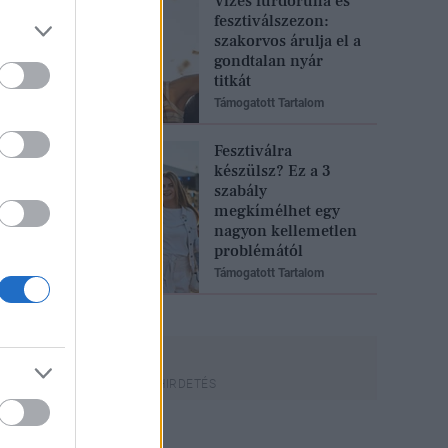
Vizes fürdőruha és
fesztiválszezon:
szakorvos árulja el a
gondtalan nyár
titkát
Támogatott Tartalom
Fesztiválra
készülsz? Ez a 3
szabály
megkímélhet egy
nagyon kellemetlen
problémától
Támogatott Tartalom