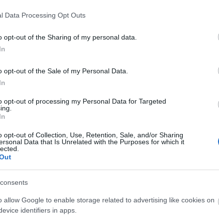
 Altissio kávékapszula (40ml)
l Data Processing Opt Outs
o opt-out of the Sharing of my personal data.
In
o opt-out of the Sale of my Personal Data.
In
to opt-out of processing my Personal Data for Targeted
ing.
In
pohár aljára. Öntsünk rá 100 ml
. Tegyünk 3 nagy jégkockát a pohárba.
o opt-out of Collection, Use, Retention, Sale, and/or Sharing
ersonal Data that Is Unrelated with the Purposes for which it
k rá 40 ml kávét, és rázzuk össze,
lected.
szín vattacukorral, vagy
Out
 3 rózsaszín, szögletes mályvacukorral.
consents
o allow Google to enable storage related to advertising like cookies on
evice identifiers in apps.