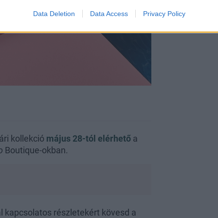
Data Deletion
Data Access
Privacy Policy
ári kollekció
május 28-tól elérhető
a
o
Boutique-okban.
 kapcsolatos részletekért kövesd a