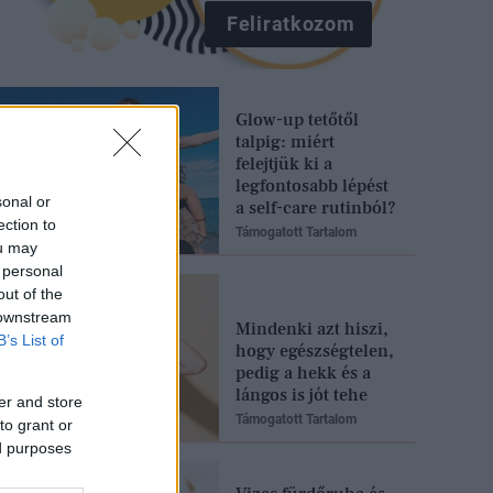
Feliratkozom
Glow-up tetőtől
talpig: miért
felejtjük ki a
legfontosabb lépést
sonal or
a self-care rutinból?
ection to
Támogatott Tartalom
ou may
 personal
out of the
 downstream
Mindenki azt hiszi,
B’s List of
hogy egészségtelen,
pedig a hekk és a
lángos is jót tehe
er and store
Támogatott Tartalom
to grant or
ed purposes