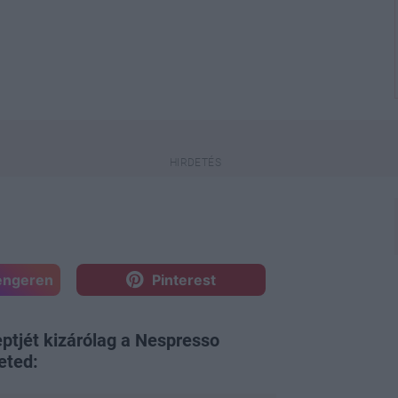
engeren
Pinterest
ptjét kizárólag a Nespresso
eted: