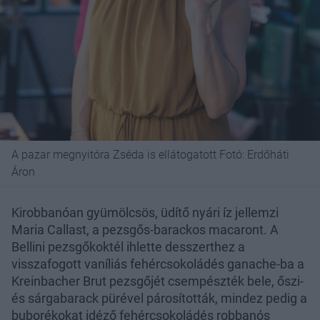
A pazar megnyitóra Zséda is ellátogatott Fotó: Erdőháti
Áron
Kirobbanóan gyümölcsös, üdítő nyári íz jellemzi
Maria Callast, a pezsgős-barackos macaront. A
Bellini pezsgőkoktél ihlette desszerthez a
visszafogott vaníliás fehércsokoládés ganache-ba a
Kreinbacher Brut pezsgőjét csempészték bele, őszi-
és sárgabarack pürével párosították, mindez pedig a
buborékokat idéző fehércsokoládés robbanós