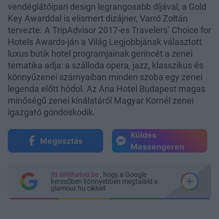
vendéglátóipari design legrangosabb díjával, a Gold
Key Awarddal is elismert dizájner, Varró Zoltán
tervezte. A TripAdvisor 2017-es Travelers’ Choice for
Hotels Awards-ján a Világ Legjobbjának választott
luxus butik hotel programjainak gerincét a zenei
tematika adja: a szálloda opera, jazz, klasszikus és
könnyűzenei szárnyaiban minden szoba egy zenei
legenda előtt hódol. Az Aria Hotel Budapest magas
minőségű zenei kínálatáról Magyar Kornél zenei
igazgató gondoskodik.
Küldés
Megosztás
Messengeren
Itt állíthatod be
, hogy a Google
keresőben könnyebben megtaláld a
glamour.hu cikkeit