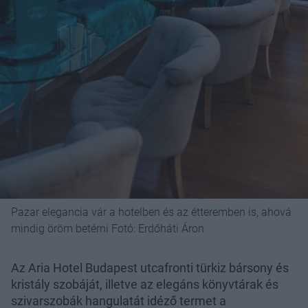
Pazar elegancia vár a hotelben és az étteremben is, ahová
mindig öröm betérni Fotó: Erdőháti Áron
Az Aria Hotel Budapest utcafronti türkiz bársony és
kristály szobáját, illetve az elegáns könyvtárak és
szivarszobák hangulatát idéző termet a