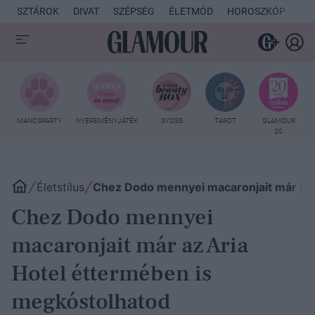
SZTÁROK
DIVAT
SZÉPSÉG
ÉLETMÓD
HOROSZKÓP
KU
MANCSPARTY
NYEREMÉNYJÁTÉK
SYOSS
TAROT
GLAMOUR
20
Életstílus
Chez Dodo mennyei macaronjait már az 
Chez Dodo mennyei
macaronjait már az Aria
Hotel éttermében is
megkóstolhatod