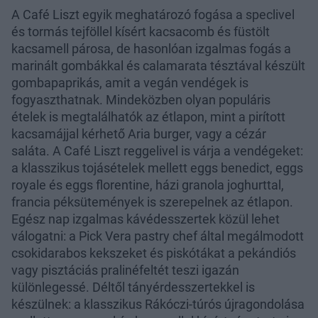
A Café Liszt egyik meghatározó fogása a speclivel
és tormás tejföllel kísért kacsacomb és füstölt
kacsamell párosa, de hasonlóan izgalmas fogás a
marinált gombákkal és calamarata tésztával készült
gombapaprikás, amit a vegán vendégek is
fogyaszthatnak. Mindeközben olyan populáris
ételek is megtalálhatók az étlapon, mint a pirított
kacsamájjal kérhető Aria burger, vagy a cézár
saláta. A Café Liszt reggelivel is várja a vendégeket:
a klasszikus tojásételek mellett eggs benedict, eggs
royale és eggs florentine, házi granola joghurttal,
francia péksütemények is szerepelnek az étlapon.
Egész nap izgalmas kávédesszertek közül lehet
válogatni: a Pick Vera pastry chef által megálmodott
csokidarabos kekszeket és piskótákat a pekándiós
vagy pisztáciás pralinéfeltét teszi igazán
különlegessé. Déltől tányérdesszertekkel is
készülnek: a klasszikus Rákóczi-túrós újragondolása