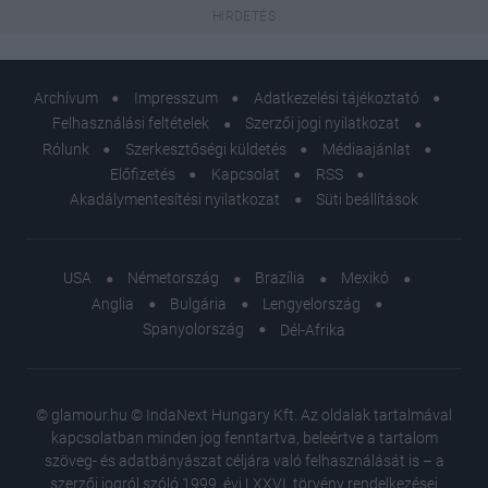
Archívum
Impresszum
Adatkezelési tájékoztató
Felhasználási feltételek
Szerzői jogi nyilatkozat
Rólunk
Szerkesztőségi küldetés
Médiaajánlat
Előfizetés
Kapcsolat
RSS
Akadálymentesítési nyilatkozat
Süti beállítások
USA
Németország
Brazília
Mexikó
Anglia
Bulgária
Lengyelország
Spanyolország
Dél-Afrika
© glamour.hu © IndaNext Hungary Kft. Az oldalak tartalmával
kapcsolatban minden jog fenntartva, beleértve a tartalom
szöveg- és adatbányászat céljára való felhasználását is – a
szerzői jogról szóló 1999. évi LXXVI. törvény rendelkezései