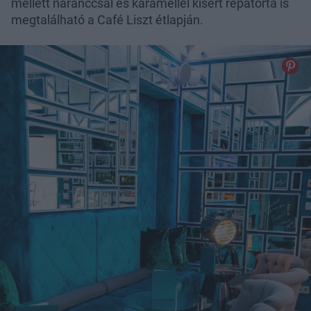
mellett naranccsal és karamellel kísért répatorta is
megtalálható a Café Liszt étlapján.