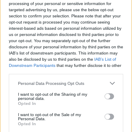
processing of your personal or sensitive information for
targeted advertising by us, please use the below opt-out
section to confirm your selection. Please note that after your
B.B. King intenzív, a nyáresti meleget idéző macaron
opt-out request is processed you may continue seeing
lett: a fehér csokoládés ganache és a testes-füstös,
interest-based ads based on personal information utilized by
Hennessy V.S.O.P konyak párosát tökéletesen
us or personal information disclosed to third parties prior to
egészíti ki a macaron szívét adó konyakba áztatott
your opt-out. You may separately opt-out of the further
disclosure of your personal information by third parties on the
aranymazsola. Ami legalább annyira magával
IAB’s list of downstream participants. This information may
ragadó és ellenállhatatlan, mint a blues királyának
also be disclosed by us to third parties on the
IAB’s List of
zenéje.
Downstream Participants
that may further disclose it to other
third parties.
Épp olyan intenzív és különleges karakterű az Amy
Winehouse-ról elnevezett macaron, mint, amilyen a
Please note that this website/app uses one or more Google
Personal Data Processing Opt Outs
hatszoros Grammy-díjas énekesnő volt. A görög
services and may gather and store information including but
hősnők üdesége és merészsége egyszerre
not limited to your visit or usage behaviour. You may click to
I want to opt-out of the Sharing of my
personal data.
grant or deny consent to Google and its third-party tags to
jellemezte őt, ezt a kettősséget foglalja magában ez
Opted In
use your data for below specified purposes in below Google
az elképesztően citrusos desszert is. A Kelet-
consent section.
I want to opt-out of the Sale of my
Ázsiában őshonos citrusfélét, a yuzut
Personal Data.
mandulapasztával és pikáns morrello meggyel
Opted In
párosították. A végeredmény meglepő és