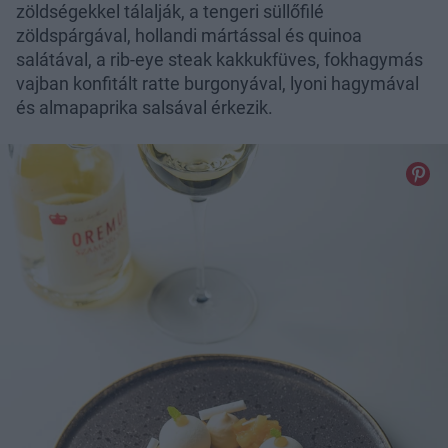
zöldségekkel tálalják, a tengeri süllőfilé
zöldspárgával, hollandi mártással és quinoa
salátával, a rib-eye steak kakkukfüves, fokhagymás
vajban konfitált ratte burgonyával, lyoni hagymával
és almapaprika salsával érkezik.