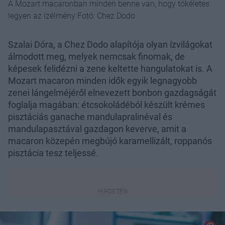
A Mozart macaronban minden benne van, hogy tökéletes
legyen az ízélmény Fotó: Chez Dodo
Szalai Dóra, a Chez Dodo alapítója olyan ízvilágokat
álmodott meg, melyek nemcsak finomak, de
képesek felidézni a zene keltette hangulatokat is. A
Mozart macaron minden idők egyik legnagyobb
zenei lángelméjéről elnevezett bonbon gazdagságát
foglalja magában: étcsokoládéból készült krémes
pisztáciás ganache mandulapralinéval és
mandulapasztával gazdagon keverve, amit a
macaron közepén megbújó karamellizált, roppanós
pisztácia tesz teljessé.