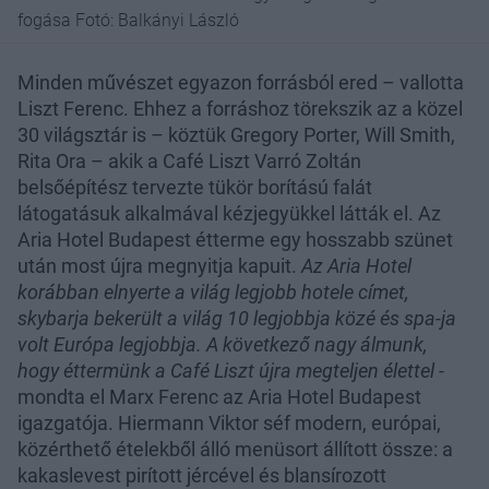
fogása Fotó: Balkányi László
Minden művészet egyazon forrásból ered – vallotta
Liszt Ferenc. Ehhez a forráshoz törekszik az a közel
30 világsztár is – köztük Gregory Porter, Will Smith,
Rita Ora – akik a Café Liszt Varró Zoltán
belsőépítész tervezte tükör borítású falát
látogatásuk alkalmával kézjegyükkel látták el. Az
Aria Hotel Budapest étterme egy hosszabb szünet
után most újra megnyitja kapuit.
Az Aria Hotel
korábban elnyerte a világ legjobb hotele címet,
skybarja bekerült a világ 10 legjobbja közé és spa-ja
volt Európa legjobbja. A következő nagy álmunk,
hogy éttermünk a Café Liszt újra megteljen élettel
-
mondta el Marx Ferenc az Aria Hotel Budapest
igazgatója. Hiermann Viktor séf modern, európai,
közérthető ételekből álló menüsort állított össze: a
kakaslevest pirított jércével és blansírozott