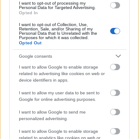
I want to opt-out of processing my
zabolázhatatlan, épp mint Amy Winehouse dalai. A
Personal Data for Targeted Advertising.
macaronokat a Chez Dodo a tőle megszokott
Opted In
igényességgel és kifinomultsággal készítette, a világ
I want to opt-out of Collection, Use,
legfinomabb alapanyagait használták fel, a
Retention, Sale, and/or Sharing of my
Personal Data that Is Unrelated with the
roppanós mandulakalapocskák között megbújó
Purposes for which it was collected.
krémek alapja a Valrhona csokoládéi, paté
Opted Out
d’amande-ja és a Boiron kirobbanó gyümölcspüréi.
Google consents
I want to allow Google to enable storage
related to advertising like cookies on web or
device identifiers in apps.
I want to allow my user data to be sent to
Google for online advertising purposes.
I want to allow Google to send me
personalized advertising.
I want to allow Google to enable storage
related to analytics like cookies on web or