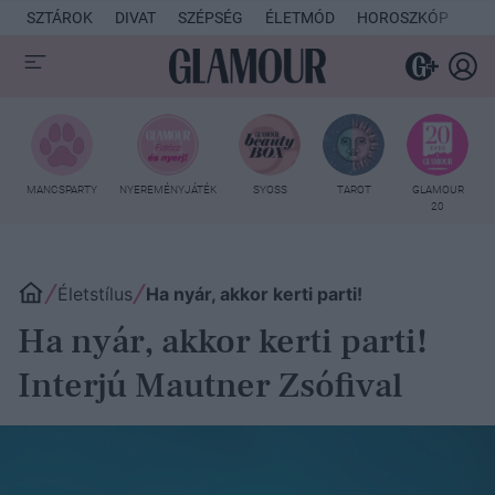
SZTÁROK
DIVAT
SZÉPSÉG
ÉLETMÓD
HOROSZKÓP
KU
MANCSPARTY
NYEREMÉNYJÁTÉK
SYOSS
TAROT
GLAMOUR
20
Életstílus
Ha nyár, akkor kerti parti!
Ha nyár, akkor kerti parti!
Interjú Mautner Zsófival