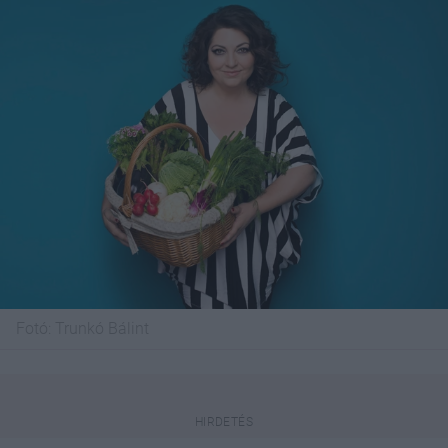
Fotó:
Trunkó Bálint