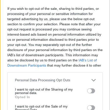
If you wish to opt-out of the sale, sharing to third parties, or
processing of your personal or sensitive information for
targeted advertising by us, please use the below opt-out
section to confirm your selection. Please note that after your
opt-out request is processed you may continue seeing
interest-based ads based on personal information utilized by
us or personal information disclosed to third parties prior to
your opt-out. You may separately opt-out of the further
disclosure of your personal information by third parties on the
Említetted, hogy az utazások inspirálnak. Van olyan
IAB’s list of downstream participants. This information may
hely, ahol még nem jártál, és szívesen elutaznál?
also be disclosed by us to third parties on the
IAB’s List of
Downstream Participants
that may further disclose it to other
Általában minden országban találok valamit, ami
third parties.
megfog. A listámon nem az első helyen szerepelnek
a skandináv országok, de ha ott vagyok, mindenben
Please note that this website/app uses one or more Google
Personal Data Processing Opt Outs
megtalálom az érdekeset. Inkább a közel-keleti,
services and may gather and store information including but
észak-afrikai zöldfűszeres, sok citromos ízek állnak
not limited to your visit or usage behaviour. You may click to
I want to opt-out of the Sharing of my
personal data.
grant or deny consent to Google and its third-party tags to
hozzám közel, ezektől csillog a szemem. Azt hiszem
Opted In
use your data for below specified purposes in below Google
reggelig tudnám sorolni annyi hely van, ahol még
consent section.
I want to opt-out of the Sale of my
nem jártam. Ilyen Libanon, Grúzia például, de
Personal Data.