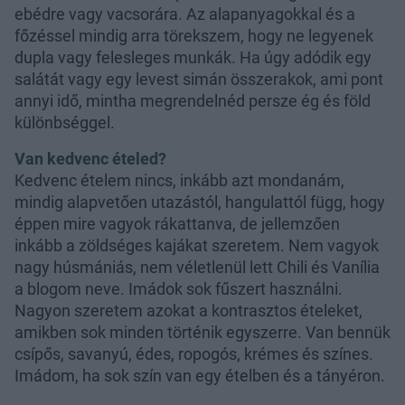
ebédre vagy vacsorára. Az alapanyagokkal és a
főzéssel mindig arra törekszem, hogy ne legyenek
dupla vagy felesleges munkák. Ha úgy adódik egy
salátát vagy egy levest simán összerakok, ami pont
annyi idő, mintha megrendelnéd persze ég és föld
különbséggel.
Van kedvenc ételed?
Kedvenc ételem nincs, inkább azt mondanám,
mindig alapvetően utazástól, hangulattól függ, hogy
éppen mire vagyok rákattanva, de jellemzően
inkább a zöldséges kajákat szeretem. Nem vagyok
nagy húsmániás, nem véletlenül lett Chili és Vanília
a blogom neve. Imádok sok fűszert használni.
Nagyon szeretem azokat a kontrasztos ételeket,
amikben sok minden történik egyszerre. Van bennük
csípős, savanyú, édes, ropogós, krémes és színes.
Imádom, ha sok szín van egy ételben és a tányéron.