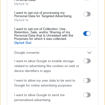
egyszer szeretném látni Iránt, mivel nagyon
Opted In
kedvelem a perzsa konyhát.
I want to opt-out of processing my
Personal Data for Targeted Advertising.
Opted In
I want to opt-out of Collection, Use,
Retention, Sale, and/or Sharing of my
Personal Data that Is Unrelated with the
Purposes for which it was collected.
Mivel telik az idei nyarad?
Opted Out
Egy karácsonyi könyv előkészítésével töltöm ezt az
Google consents
időszakot és a hosszútávú tervek kidolgozásával fog
a nyár eltelni. Remélem azért egy kis nyaralásra is
I want to allow Google to enable storage
jut majd idő.
related to advertising like cookies on web or
device identifiers in apps.
Szereted a kerti partikat?
A fűben ülős, romantikus piknikek kevésbé állnak
I want to allow my user data to be sent to
hozzám közel. A kerti grillezős üldögélős bulikat
Google for online advertising purposes.
viszont nagyon szeretem. Egy ilyen eseményre
I want to allow Google to send me
annyira könnyen elő tudsz készülni. Minden adja
personalized advertising.
magát, rengeteg alapanyag van, amikből