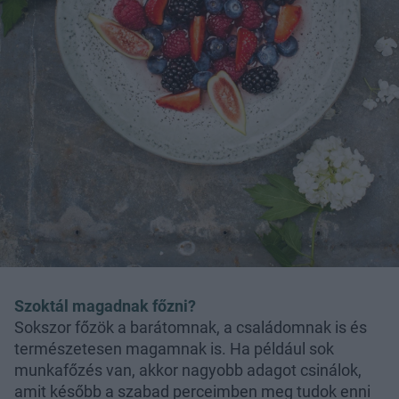
Szoktál magadnak főzni?
Sokszor főzök a barátomnak, a családomnak is és
természetesen magamnak is. Ha például sok
munkafőzés van, akkor nagyobb adagot csinálok,
amit később a szabad perceimben meg tudok enni