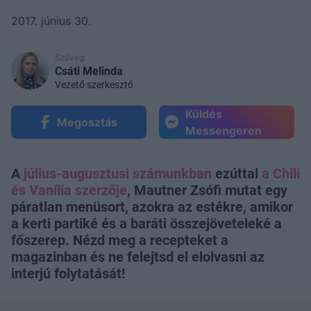
2017. június 30.
Szöveg:
Csáti Melinda
Vezető szerkesztő
Küldés
Megosztás
Messengeren
A
július-augusztusi számunkban
ezúttal
a Chili
és Vanília szerzője
, Mautner Zsófi mutat egy
páratlan menüsort, azokra az estékre, amikor
a kerti partiké és a baráti összejöveteleké a
főszerep. Nézd meg a recepteket a
magazinban és ne felejtsd el elolvasni az
interjú folytatását!