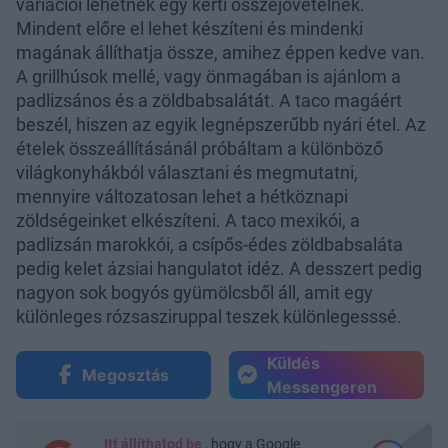
variációi lehetnek egy kerti összejövetelnek.
Mindent előre el lehet készíteni és mindenki
magának állíthatja össze, amihez éppen kedve van.
A grillhúsok mellé, vagy önmagában is ajánlom a
padlizsános és a zöldbabsalátát. A taco magáért
beszél, hiszen az egyik legnépszerűbb nyári étel. Az
ételek összeállításánál próbáltam a különböző
világkonyhákból választani és megmutatni,
mennyire változatosan lehet a hétköznapi
zöldségeinket elkészíteni. A taco mexikói, a
padlizsán marokkói, a csípős-édes zöldbabsaláta
pedig kelet ázsiai hangulatot idéz. A desszert pedig
nagyon sok bogyós gyümölcsből áll, amit egy
különleges rózsasziruppal teszek különlegesssé.
Küldés
Megosztás
Messengeren
Itt állíthatod be
, hogy a Google