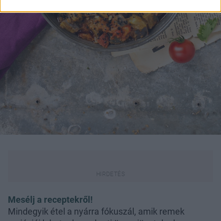
Mesélj a receptekről!
Mindegyik étel a nyárra fókuszál, amik remek