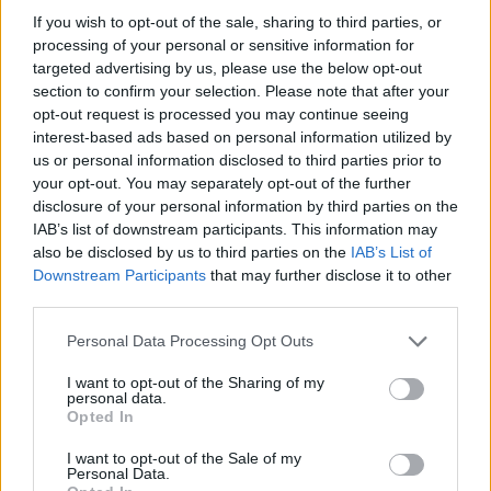
Így készítsd el:
If you wish to opt-out of the sale, sharing to third parties, or
A savanyítóléhez az alapanyagokat forrald össze,
processing of your personal or sensitive information for
amíg a cukor fel nem oldódik teljesen, majd a
targeted advertising by us, please use the below opt-out
felszeletelt jégcsapretket forrázd le vele, hagyd állni
section to confirm your selection. Please note that after your
benne a hűtőben, amíg a többi alapanyagot
opt-out request is processed you may continue seeing
interest-based ads based on personal information utilized by
előkészíted. Készítsd el a házi majonézt: helyezz az
us or personal information disclosed to third parties prior to
olajon kívül minden összetevőt egy magasfalú
your opt-out. You may separately opt-out of the further
műanyag edénybe és botmixer segítségével az
disclosure of your personal information by third parties on the
olajat lassan csurgasd hozzá. Szárítsd le a
IAB’s list of downstream participants. This information may
tarisznyarákhúst tiszta konyharuhán vagy vastag
also be disclosed by us to third parties on the
IAB’s List of
papírtörlőn, ne felejtsd el az ujjaiddal ellenőrizni,
Downstream Participants
that may further disclose it to other
hogy nincsenek-e benne porcdarabkák. Tedd a
third parties.
megtisztított ananászhús 80 százalékát
Please note that this website/app uses one or more Google
Personal Data Processing Opt Outs
turmixgépbe vagy aprítógépbe, és pürésítsd le.
services and may gather and store information including but
Kanalazd kis lábosba a pépet és tedd fel a
not limited to your visit or usage behaviour. You may click to
I want to opt-out of the Sharing of my
personal data.
vaníliamagokkal és a héjjal alacsony lángon
grant or deny consent to Google and its third-party tags to
Opted In
rotyogni. Vedd le 10-15 perc után a tűzről és
use your data for below specified purposes in below Google
consent section.
távolítsd el a vaníliarudat, hagyd kihűlni, majd töltsd
I want to opt-out of the Sale of my
Personal Data.
habzsákba. A maradék 20 százaléknyi friss