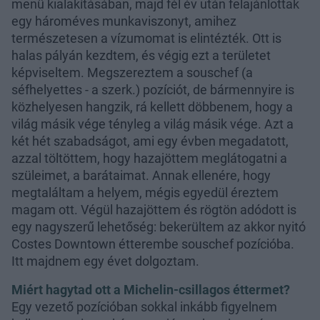
menü kialakításában, majd fél év után felajánlottak
egy hároméves munkaviszonyt, amihez
természetesen a vízumomat is elintézték. Ott is
halas pályán kezdtem, és végig ezt a területet
képviseltem. Megszereztem a souschef (a
séfhelyettes - a szerk.) pozíciót, de bármennyire is
közhelyesen hangzik, rá kellett döbbenem, hogy a
világ másik vége tényleg a világ másik vége. Azt a
két hét szabadságot, ami egy évben megadatott,
azzal töltöttem, hogy hazajöttem meglátogatni a
szüleimet, a barátaimat. Annak ellenére, hogy
megtaláltam a helyem, mégis egyedül éreztem
magam ott. Végül hazajöttem és rögtön adódott is
egy nagyszerű lehetőség: bekerültem az akkor nyitó
Costes Downtown étterembe souschef pozícióba.
Itt majdnem egy évet dolgoztam.
Miért hagytad ott a Michelin-csillagos éttermet?
Egy vezető pozícióban sokkal inkább figyelnem