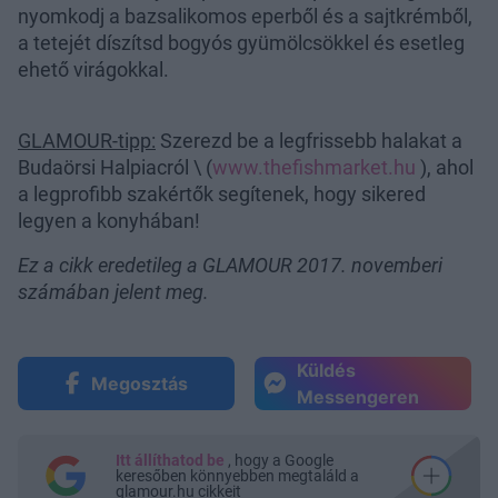
nyomkodj a bazsalikomos eperből és a sajtkrémből,
a tetejét díszítsd bogyós gyümölcsökkel és esetleg
ehető virágokkal.
GLAMOUR-tipp:
Szerezd be a legfrissebb halakat a
Budaörsi Halpiacról \ (
www.thefishmarket.hu
), ahol
a legprofibb szakértők segítenek, hogy sikered
legyen a konyhában!
Ez a cikk eredetileg a GLAMOUR 2017. novemberi
számában jelent meg.
Küldés
Megosztás
Messengeren
Itt állíthatod be
, hogy a Google
keresőben könnyebben megtaláld a
glamour.hu cikkeit