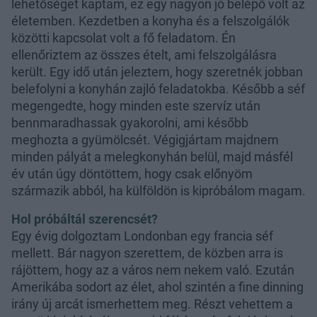
lehetőséget kaptam, ez egy nagyon jó belépő volt az
életemben. Kezdetben a konyha és a felszolgálók
közötti kapcsolat volt a fő feladatom. Én
ellenőriztem az összes ételt, ami felszolgálásra
került. Egy idő után jeleztem, hogy szeretnék jobban
belefolyni a konyhán zajló feladatokba. Később a séf
megengedte, hogy minden este szervíz után
bennmaradhassak gyakorolni, ami később
meghozta a gyümölcsét. Végigjártam majdnem
minden pályát a melegkonyhán belül, majd másfél
év után úgy döntöttem, hogy csak előnyöm
származik abból, ha külföldön is kipróbálom magam.
Hol próbáltál szerencsét?
Egy évig dolgoztam Londonban egy francia séf
mellett. Bár nagyon szerettem, de közben arra is
rájöttem, hogy az a város nem nekem való. Ezután
Amerikába sodort az élet, ahol szintén a fine dinning
irány új arcát ismerhettem meg. Részt vehettem a