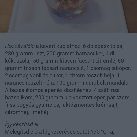
Hozzávalók:
a kevert kuglófhoz: 6 db egész tojás,
280 gramm liszt, 200 gramm barnacukor, 1 dl
kókuszolaj, 50 gramm frissen facsart citromlé, 50
gramm frissen facsart narancslé, 1 csomag sütőpor,
2 csomag vaníliás cukor, 1 citrom reszelt héja, 1
narancs reszelt héja, 100 gramm darabolt mandula
A bazsalikomos eper és díszítéshez: 4 szál friss
bazsalikom, 200 gramm kiolvasztott eper, pár szem
friss bogyós gyümölcs, laktózmentes krémsajt,
citromhéj, limehéj
Így készítsd el:
Melegítsd elő a légkeveréses sütőt 175 °C-ra,