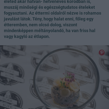
életed akár hatvan- hetvenéves korodban is,
muszáj minőségi és egészségtudatos ételeket
fogyasztani. Az éttermi oldalról nézve is rohamos
javulást látok. Tény, hogy halat enni, főleg egy
étteremben, nem olcsó dolog, viszont
mindenképpen méltányolandó, ha van friss hal
vagy kagyló az étlapon.