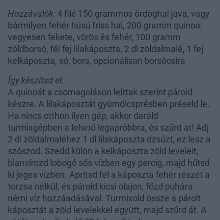
Hozzávalók:
4 filé 150 grammos ördöghal java, vagy
bármilyen fehér húsú friss hal, 200 gramm quinoa:
vegyesen fekete, vörös és fehér, 100 gramm
zöldborsó, fél fej lilakáposzta, 2 dl zöldalmalé, 1 fej
kelkáposzta, só, bors, opcionálisan borsócsíra
Így készítsd el:
A quinoát a csomagoláson leírtak szerint párold
készre. A lilakáposztát gyümölcsprésben préseld le.
Ha nincs otthon ilyen gép, akkor daráld
turmixgépben a lehető legapróbbra, és szűrd át! Adj
2 dl zöldalmaléhez 1 dl lilakáposzta dzsúzt, ez lesz a
szószod. Szedd külön a kelkáposzta zöld leveleit,
blansírozd lobogó sós vízben egy percig, majd hűtsd
ki jeges vízben. Aprítsd fel a káposzta fehér részét a
torzsa nélkül, és párold kicsi olajon, főzd puhára
némi víz hozzáadásával. Turmixold össze a párolt
káposztát a zöld levelekkel együtt, majd szűrd át. A