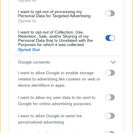
Opted In
ananászt vágd apró kockákra, tálald a tányér aljára
akár formázógyűrűbe, ez lesz az ágya a ráktatárnak.
I want to opt-out of processing my
Personal Data for Targeted Advertising.
A friss tárkonyt és a metélőhagymát éles késsel
Opted In
vágd apróra, helyezd keverőtálba, és keverd be a
I want to opt-out of Collection, Use,
tarisznyarákhússal, sóval, frissen facsart citromlével
Retention, Sale, and/or Sharing of my
és a majonézzel ízlés szerint. Kóstolgasd közben, ne
Personal Data that Is Unrelated with the
Purposes for which it was collected.
egyszerre tedd bele az összes ízesítőanyagot, mert
Opted Out
beletenni mindig lehet, de kivenni belőle már nem!
Helyezd a ráktatárt a formázógyűrűbe, az
Google consents
ananászpépből nyomj a ráktatár tetejére, hogy
I want to allow Google to enable storage
szépen egyenletesen befedje, ne legyen túl vastag a
related to advertising like cookies on web or
réteg. A kihűlt retekszeleteket a kör sugara mentén
device identifiers in apps.
félig vágd be, így szép kelyheket tudsz hajtogatni. Ez
az ananászpép tetején szépen meg fog állni, ha a
I want to allow my user data to be sent to
Google for online advertising purposes.
hajtás az alján fekszik. A pépből a kelyhek közepébe
is nyomhatsz.
I want to allow Google to send me
personalized advertising.
Hozzávalók:
3-4 darab héjas, közepes méretű
garnéla farok, kiolvasztva, 1 nagy fej apróra vágott