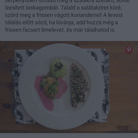
serpenyőben futtasd meg a szálakra szedett, sóval
ízesített laskagombát. Tálald a salátaköret köré,
szórd meg a frissen vágott korianderrel! A levest
tálalás előtt sózd, ha kívánja, add hozzá még a
frissen facsart limelevet, és már tálalhatod is.