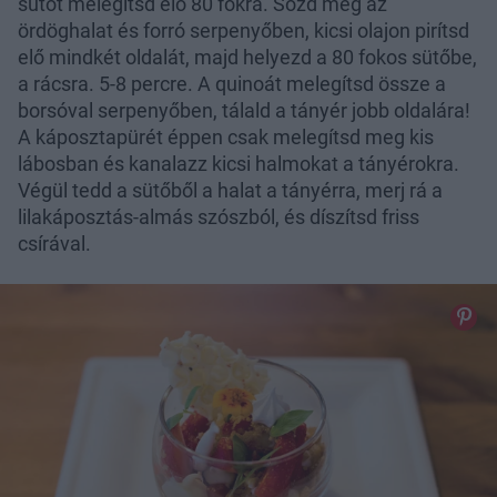
sütőt melegítsd elő 80 fokra. Sózd meg az
ördöghalat és forró serpenyőben, kicsi olajon pirítsd
elő mindkét oldalát, majd helyezd a 80 fokos sütőbe,
a rácsra. 5-8 percre. A quinoát melegítsd össze a
borsóval serpenyőben, tálald a tányér jobb oldalára!
A káposztapürét éppen csak melegítsd meg kis
lábosban és kanalazz kicsi halmokat a tányérokra.
Végül tedd a sütőből a halat a tányérra, merj rá a
lilakáposztás-almás szószból, és díszítsd friss
csírával.