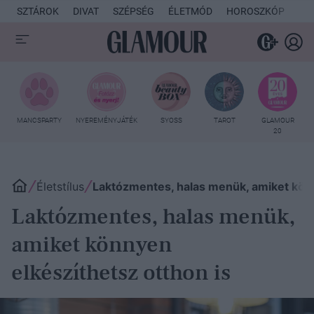
SZTÁROK
DIVAT
SZÉPSÉG
ÉLETMÓD
HOROSZKÓP
KU
MANCSPARTY
NYEREMÉNYJÁTÉK
SYOSS
TAROT
GLAMOUR
20
Életstílus
Laktózmentes, halas menük, amiket könn
Laktózmentes, halas menük,
amiket könnyen
elkészíthetsz otthon is