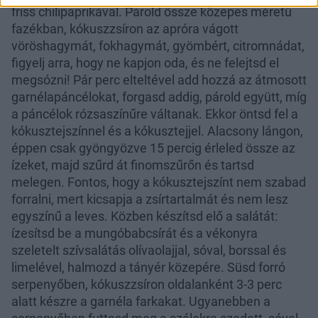
friss chilipaprikával. Párold össze közepes méretű
fazékban, kókuszzsíron az apróra vágott
vöröshagymát, fokhagymát, gyömbért, citromnádat,
figyelj arra, hogy ne kapjon oda, és ne felejtsd el
megsózni! Pár perc elteltével add hozzá az átmosott
garnélapáncélokat, forgasd addig, párold együtt, míg
a páncélok rózsaszínűre váltanak. Ekkor öntsd fel a
kókusztejszínnel és a kókusztejjel. Alacsony lángon,
éppen csak gyöngyözve 15 percig érleled össze az
ízeket, majd szűrd át finomszűrőn és tartsd
melegen. Fontos, hogy a kókusztejszínt nem szabad
forralni, mert kicsapja a zsírtartalmát és nem lesz
egyszínű a leves. Közben készítsd elő a salátát:
ízesítsd be a mungóbabcsírát és a vékonyra
szeletelt szívsalátás olívaolajjal, sóval, borssal és
limelével, halmozd a tányér közepére. Süsd forró
serpenyőben, kókuszzsíron oldalanként 3-3 perc
alatt készre a garnéla farkakat. Ugyanebben a