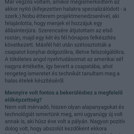
Már végzős voltam, amikor megismerkedtem az
akkor nyitó (kifejezetten halakra specializálódott - a
szerk.) Nobu étterem projektmenedzserével, aki
felajánlotta, hogy menjek el hozzájuk egy
állásinterjúra. Szerencsére átjutottam az első
rostán, majd egy két és fél hónapos felkészítés
következett. Másfél hét után szétosztották a
csapatot konyhai dolgozókra, illetve felszolgálókra.
A tökéletes angol nyelvtudásomat az amerikai séf
nagyra értékelte, így bevett a csapatába, ahol
rengeteg ismeretet és technikát tanultam meg a
halas ételek készítéséről.
Mennyire volt fontos a bekerüléshez a megfelelő
előképzettség?
Nem volt mérvadó, hiszen olyan alapanyagokat és
technológiát ismertünk meg, ami ugyanúgy új volt
annak is, aki húsz éve volt a pályán. Nagyon pozitív
dolog volt, hogy abszolút kezdőként ekkora