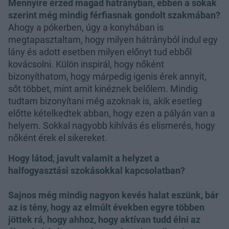
Mennyire érzed magad hátrányban, ebben a sokak
szerint még mindig férfiasnak gondolt szakmában?
Ahogy a pókerben, úgy a konyhában is
megtapasztaltam, hogy milyen hátrányból indul egy
lány és adott esetben milyen előnyt tud ebből
kovácsolni. Külön inspirál, hogy nőként
bizonyíthatom, hogy márpedig igenis érek annyit,
sőt többet, mint amit kinéznek belőlem. Mindig
tudtam bizonyítani még azoknak is, akik esetleg
előtte kételkedtek abban, hogy ezen a pályán van a
helyem. Sokkal nagyobb kihívás és elismerés, hogy
nőként érek el sikereket.
Hogy látod, javult valamit a helyzet a
halfogyasztási szokásokkal kapcsolatban?
Sajnos még mindig nagyon kevés halat eszünk, bár
az is tény, hogy az elmúlt években egyre többen
jöttek rá, hogy ahhoz, hogy aktívan tudd élni az