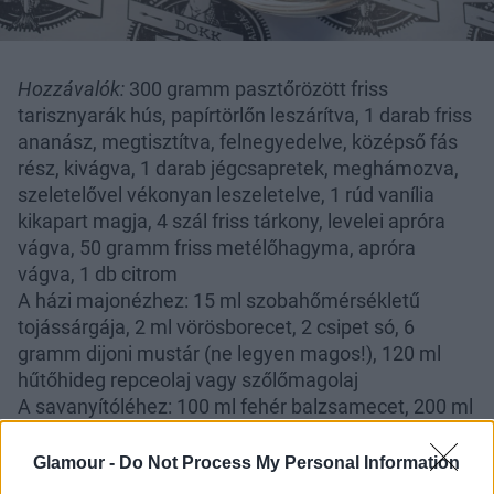
Hozzávalók:
300 gramm pasztőrözött friss
tarisznyarák hús, papírtörlőn leszárítva, 1 darab friss
ananász, megtisztítva, felnegyedelve, középső fás
rész, kivágva, 1 darab jégcsapretek, meghámozva,
szeletelővel vékonyan leszeletelve, 1 rúd vanília
kikapart magja, 4 szál friss tárkony, levelei apróra
vágva, 50 gramm friss metélőhagyma, apróra
vágva, 1 db citrom
A házi majonézhez: 15 ml szobahőmérsékletű
tojássárgája, 2 ml vörösborecet, 2 csipet só, 6
gramm dijoni mustár (ne legyen magos!), 120 ml
hűtőhideg repceolaj vagy szőlőmagolaj
A savanyítóléhez: 100 ml fehér balzsamecet, 200 ml
víz, 80 gramm cukor
Glamour -
Do Not Process My Personal Information