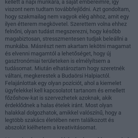
kellett a napi munkára, a saját embereimre, így
viszont nem tudtam továbbfejlődni. Azt gondoltam,
hogy szakmailag nem vagyok elég ahhoz, amit egy
ilyen étterem megkövetel. Szerettem volna ehhez
felnőni, olyan tudást megszerezni, hogy később
magabiztosan, stresszmentesen tudjak beleállni a
munkába. Másrészt nem akartam lekötni magamat
és elvenni magamtól a lehetőséget, hogy új
gasztronómiai területeken is elmélyítsem a
tudásomat. Miután elhatároztam hogy szeretnék
váltani, megkerestek a Budaörsi Halpiactól.
Felajánlottak egy olyan pozíciót, ahol a kiemelet
ügyfelekkel kell kapcsolatot tartanom és emellett
főzőshow-kat is szervezhetek azoknak, akik
érdeklődnek a halas ételek iránt. Most olyan
halakkal dolgozhatok, amikkel valószínű, hogy a
legtöbb szakács életében nem találkozott és
abszolút kiélhetem a kreativitásomat.