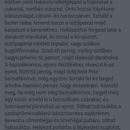
közben verd habosra robotgéppel a tojásokat a
cukorral, vaníliás cukorral. Önts hozzá folyékony
kókuszolajat, citrom- és narancslevet. Szitáld a
lisztet tálba, keverd össze a sütőporral majd
kanalazd a keverékhez. Hablapáttal forgasd bele a
darabolt mandulát, és öntsd a kivajazott,
sütőpapírral kibélelt tepsibe, vagy szilikon
kuglófformába. Süsd 45 percig, meleg sütőben
hagyd pihenni tíz percet, majd tépkedd darabokra.
A bazsalikomos, epres díszítéshez olvaszd ki az
epret, főzd tíz percig, majd dobj bele friss
bazsalikomot, még egyszer forrald fel és hagyd
lefedve harminc percet, hogy összeérjen. Kóstold
meg, ha még nem elég bazsalikomos, hagyd még
egy kicsit, emeld ki a bazsalikom szárakat, és
botmixerrel pürésítsd az epret. Töltsd habzsákba a
szobahőmérsékletű laktózmentes sajtkrémet,
keverd a citromhéjjal és limehéjjal puhára, töltsd
habzsákba. Helyezd pohárba a tépkedett kuglófot,