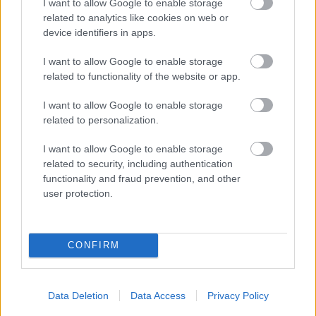
I want to allow Google to enable storage
vöröshagyma, 1 gerezd apróra vágott fokhagyma,
related to analytics like cookies on web or
20 gramm friss gyömbér, vékonyan szeletelve, 1
device identifiers in apps.
darab citromnád, kés hátával összecsapkodva, 1
liter konzervdobozos kókusztejszín, 2 dl dobozos
I want to allow Google to enable storage
related to functionality of the website or app.
cukormentes kókusztej, 200 gramm laskagomba,
nagyobb darabokra tépkedve, 1 kis darab friss chili
I want to allow Google to enable storage
paprika, 1 rúd vanília kikapart magja, 1 doboz
related to personalization.
mungóbabcsíra, fél kis fej szívsaláta megmosva,
vékony szeletekre vágva, 30 gramm friss koriander
I want to allow Google to enable storage
– ízlés szerint, kókuszzsír, olívaolaj, só, bors, 2 egész
related to security, including authentication
functionality and fraud prevention, and other
lime
user protection.
Így készítsd el:
Vágd végig a garnélák páncélját háztartási ollóval, a
hátukon hosszában, mosd meg a páncélt folyó
CONFIRM
hideg víz alatt szűrőben, távolítsd el
bélcsatornájukat kis kés segítségével. A
megtisztított farkakat ízesítsd be egy tálban ízlés
Data Deletion
Data Access
Privacy Policy
szeint sóval, borssal, vaníliamaggal, apróra vágott