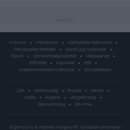
Archívum
Impresszum
Adatkezelési tájékoztató
Felhasználási feltételek
Szerzői jogi nyilatkozat
Rólunk
Szerkesztőségi küldetés
Médiaajánlat
Előfizetés
Kapcsolat
RSS
Akadálymentesítési nyilatkozat
Süti beállítások
USA
Németország
Brazília
Mexikó
Anglia
Bulgária
Lengyelország
Spanyolország
Dél-Afrika
© glamour.hu © IndaNext Hungary Kft. Az oldalak tartalmával