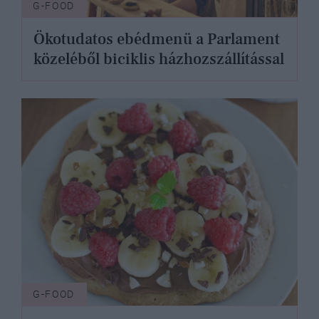
G-FOOD
Ökotudatos ebédmenü a Parlament
közeléből biciklis házhozszállítással
G-FOOD