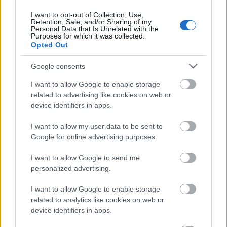
I want to opt-out of Collection, Use,
Retention, Sale, and/or Sharing of my
Personal Data that Is Unrelated with the
Purposes for which it was collected.
Opted Out
G-FOOD
Google consents
Ebédelhetsz alig 800 forintért és
I want to allow Google to enable storage
még a bolygót is megmented vele
related to advertising like cookies on web or
device identifiers in apps.
I want to allow my user data to be sent to
Google for online advertising purposes.
I want to allow Google to send me
personalized advertising.
I want to allow Google to enable storage
related to analytics like cookies on web or
device identifiers in apps.