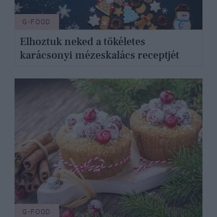
G-FOOD
Elhoztuk neked a tökéletes
karácsonyi mézeskalács receptjét
G-FOOD