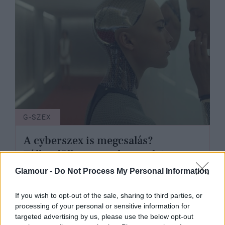
G-SZEX
A cyberszex is megcsalás?
Túllendülhet-e egy kapcsolat egy
virtuális félrelépésen?
Glamour -
Do Not Process My Personal Information
If you wish to opt-out of the sale, sharing to third parties, or
processing of your personal or sensitive information for
targeted advertising by us, please use the below opt-out