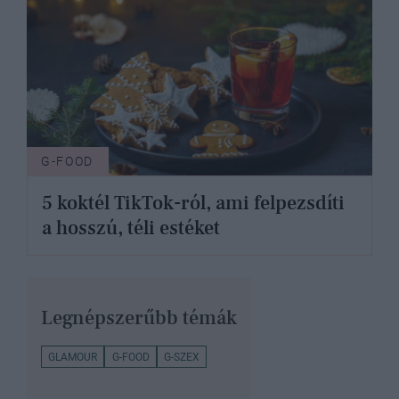
G-FOOD
5 koktél TikTok-ról, ami felpezsdíti
a hosszú, téli estéket
Legnépszerűbb témák
GLAMOUR
G-FOOD
G-SZEX