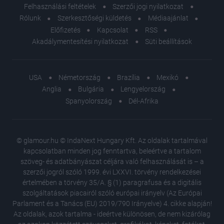
Felhasználási feltételek
Szerzői jogi nyilatkozat
Rólunk
Szerkesztőségi küldetés
Médiaajánlat
Előfizetés
Kapcsolat
RSS
Akadálymentesítési nyilatkozat
Süti beállítások
USA
Németország
Brazília
Mexikó
Anglia
Bulgária
Lengyelország
Spanyolország
Dél-Afrika
© glamour.hu © IndaNext Hungary Kft. Az oldalak tartalmával
kapcsolatban minden jog fenntartva, beleértve a tartalom
szöveg- és adatbányászat céljára való felhasználását is – a
szerzői jogról szóló 1999. évi LXXVI. törvény rendelkezései
értelmében a törvény 35/A. § (1) paragrafusa és a digitális
szolgáltatások piacairól szóló európai irányelv (Az Európai
Parlament és a Tanács (EU) 2019/790 Irányelve) 4. cikke alapján!
Az oldalak, azok tartalma - ideértve különösen, de nem kizárólag