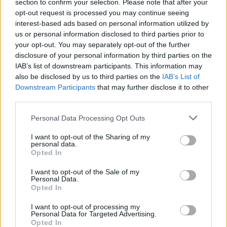
section to confirm your selection. Please note that after your
opt-out request is processed you may continue seeing
interest-based ads based on personal information utilized by
us or personal information disclosed to third parties prior to
your opt-out. You may separately opt-out of the further
disclosure of your personal information by third parties on the
IAB’s list of downstream participants. This information may
also be disclosed by us to third parties on the
IAB’s List of
Downstream Participants
that may further disclose it to other
third parties.
G-SZEX
Please note that this website/app uses one or more Google
Personal Data Processing Opt Outs
services and may gather and store information including but
Újra kívánni fogod a szexet:
not limited to your visit or usage behaviour. You may click to
I want to opt-out of the Sharing of my
personal data.
Érintésterápia - így csináld
grant or deny consent to Google and its third-party tags to
Opted In
use your data for below specified purposes in below Google
consent section.
I want to opt-out of the Sale of my
Personal Data.
Opted In
I want to opt-out of processing my
Personal Data for Targeted Advertising.
Opted In