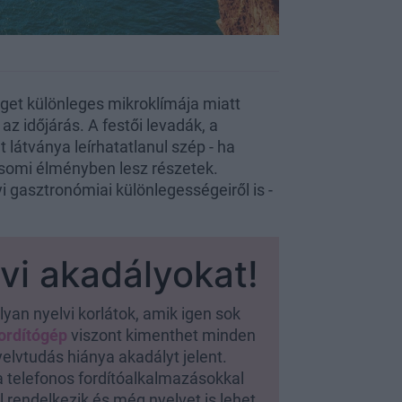
ziget különleges mikroklímája miatt
az időjárás. A festői levadák, a
 látványa leírhatatlanul szép - ha
icsomi élményben lesz részetek.
yi gasztronómiai különlegességeiről is -
lvi akadályokat!
yan nyelvi korlátok, amik igen sok
fordítógép
viszont kimenthet minden
yelvtudás hiánya akadályt jelent.
a telefonos fordítóalkalmazásokkal
 rendelkezik és még nyelvet is lehet