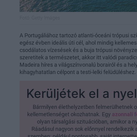
Fotó:
Getty Images
A Portugáliához tartozó atlanti-óceáni trópusi s
egész évben ideális úti cél, ahol mindig kellemes 
csodálatos vízesések és a buja trópusi növényzet
szeretitek a természetet, akkor itt valódi parad
Madeira híres a világszínvonalú borairól és a hel
kihagyhatatlan célpont a testi-lelki felüdüléshez.
Kerüljétek el a nye
Bármilyen élethelyzetben felmerülhetnek ol
kellemetlenséget okozhatnak. Egy
azonnali 
olyan társalgási szituációban, amikor a n
Ráadásul nagyon sok előnnyel rendelkezik 
szemben: például pontosabb, saját internettel