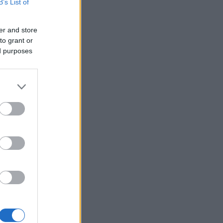
B’s List of
er and store
to grant or
ed purposes