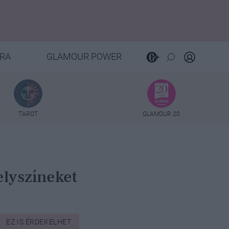
RA
GLAMOUR POWER
TAROT
GLAMOUR 20
elyszíneket
EZ IS ÉRDEKELHET