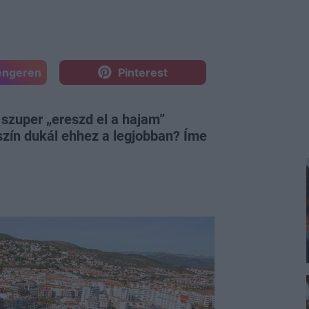
engeren
Pinterest
 szuper „ereszd el a hajam”
szín dukál ehhez a legjobban? Íme