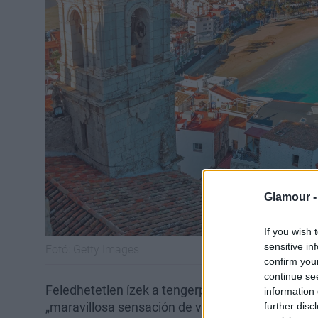
Glamour 
If you wish 
sensitive in
Fotó:
Getty Images
confirm you
continue se
Feledhetetlen ízek a tengerparton, szikrázó naps
information 
„maravillosa sensación de vida" a javából. Vale
further disc