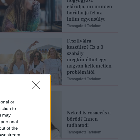
nőgyógyász
elárulja, mi minden
boríthatja fel az
intim egyensúlyt
Támogatott Tartalom
Fesztiválra
készülsz? Ez a 3
szabály
megkímélhet egy
nagyon kellemetlen
problémától
Támogatott Tartalom
sonal or
ection to
Neked is rosaceás a
ou may
bőrőd? Innen
 personal
tudhatod!
out of the
Támogatott Tartalom
 downstream