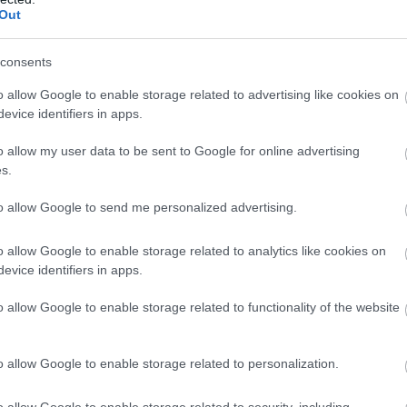
Out
consents
o allow Google to enable storage related to advertising like cookies on
evice identifiers in apps.
o allow my user data to be sent to Google for online advertising
s.
to allow Google to send me personalized advertising.
o allow Google to enable storage related to analytics like cookies on
alan izgalmas élmény vár rátok.
evice identifiers in apps.
turális örökségeit, nézzétek meg a
család életét, kóstoljátok meg a
o allow Google to enable storage related to functionality of the website
iek barátságos mentalitását! Londonban
unatkozni.
o allow Google to enable storage related to personalization.
o allow Google to enable storage related to security, including