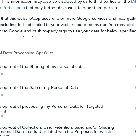
. This information may also be disclosed by us to third parties on the
IA
jtő műemlékekkel, köztük a modern
Participants
that may further disclose it to other third parties.
a olyan hely, ahol még a központi
nnak érte, ami nem is csoda, hisz az
 that this website/app uses one or more Google services and may gath
 barátságos árusok és gasztronómia
including but not limited to your visit or usage behaviour. You may click 
 to Google and its third-party tags to use your data for below specifi
ogle consent section.
l Data Processing Opt Outs
o opt-out of the Sharing of my personal data.
In
o opt-out of the Sale of my Personal Data.
In
to opt-out of processing my Personal Data for Targeted
ing.
In
o opt-out of Collection, Use, Retention, Sale, and/or Sharing
ersonal Data that Is Unrelated with the Purposes for which it
lected.