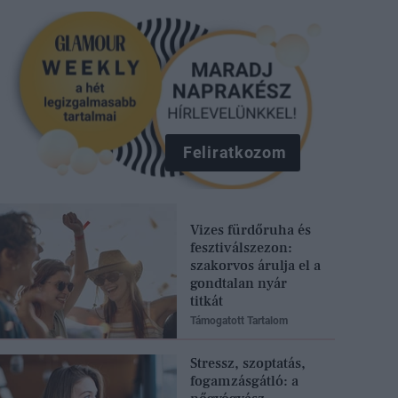
Feliratkozom
Vizes fürdőruha és
fesztiválszezon:
szakorvos árulja el a
gondtalan nyár
titkát
Támogatott Tartalom
Stressz, szoptatás,
fogamzásgátló: a