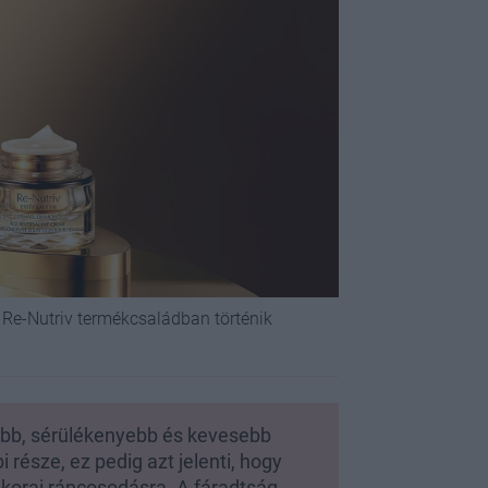
 Re-Nutriv termékcsaládban történik
abb, sérülékenyebb és kevesebb
 része, ez pedig azt jelenti, hogy
 korai ráncosodásra. A fáradtság,