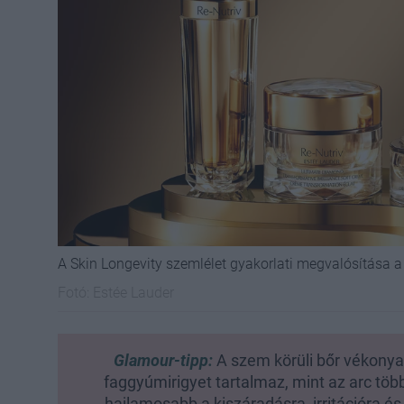
A Skin Longevity szemlélet gyakorlati megvalósítása a
Fotó:
Estée Lauder
Glamour-tipp:
A szem körüli bőr vékony
faggyúmirigyet tartalmaz, mint az arc többi
hajlamosabb a kiszáradásra, irritációra és