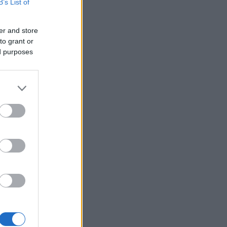
B’s List of
er and store
to grant or
ed purposes