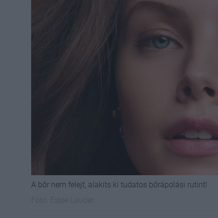
A bőr nem felejt, alakíts ki tudatos bőrápolási rutint!
Fotó:
Estée Lauder