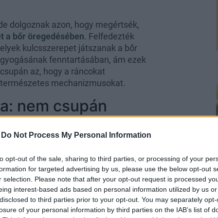
ede dolgoznak azon, hogy megértsék,
et a bőr öregedésében
. Felfedezték
melyek kulcsszerepet játszanak a bőr
agyogásának fenntartásában, ám ezek
csupán az, hogy a ráncokat
t a természetes mechanizmusokat.
ja: nem csupán
tni
-
Do Not Process My Personal Information
an változó szerv, amely reagál a
égére, sőt még a lelkiállapotunkra is.
to opt-out of the sale, sharing to third parties, or processing of your per
a megfelelő hidratálóról vagy
formation for targeted advertising by us, please use the below opt-out s
 bőrt abban, hogy hosszú távon is jól
r selection. Please note that after your opt-out request is processed y
eing interest-based ads based on personal information utilized by us or
disclosed to third parties prior to your opt-out. You may separately opt-
n ezt célozza meg. Ennek
losure of your personal information by third parties on the IAB’s list of