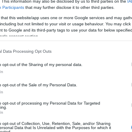
. This information may also be disclosed by us to third parties on the
IA
LP™ technológia
, amely támogatja a
Participants
that may further disclose it to other third parties.
t, és segíti a bőrt abban, hogy
. Az eredmény nemcsak simább,
 that this website/app uses one or more Google services and may gath
 szebb, de egészségesebb is.
including but not limited to your visit or usage behaviour. You may click 
 to Google and its third-party tags to use your data for below specifi
ja a gyakorlatban: a
ogle consent section.
l Data Processing Opt Outs
szerre nyújtson tudományos mélységet
o opt-out of the Sharing of my personal data.
 ezt az egyensúlyt valósítja meg.
In
ás”, miközben az érzékeinket is
o opt-out of the Sale of my Personal Data.
In
to opt-out of processing my Personal Data for Targeted
ing.
In
o opt-out of Collection, Use, Retention, Sale, and/or Sharing
ersonal Data that Is Unrelated with the Purposes for which it
lected.