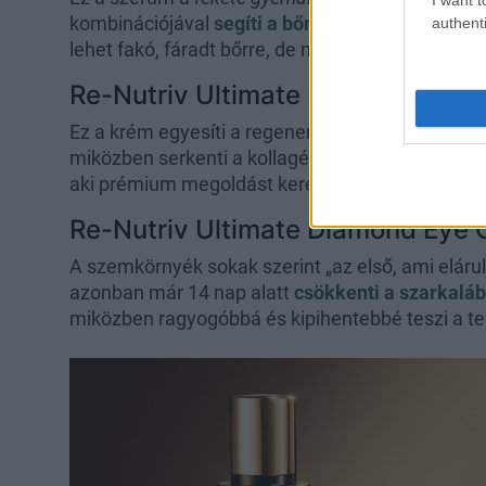
kombinációjával
segíti a bőr energiatermelését
authenti
lehet fakó, fáradt bőrre, de megelőző céllal is bei
Re-Nutriv Ultimate Diamond Ene
Ez a krém egyesíti a regeneráló hatást a táplálá
miközben serkenti a kollagéntermelést is. Nemc
aki prémium megoldást keres a bőröregedés első 
Re-Nutriv Ultimate Diamond Eye
A szemkörnyék sokak szerint „az első, ami elárulj
azonban már 14 nap alatt
csökkenti a szarkaláb
miközben ragyogóbbá és kipihentebbé teszi a tek