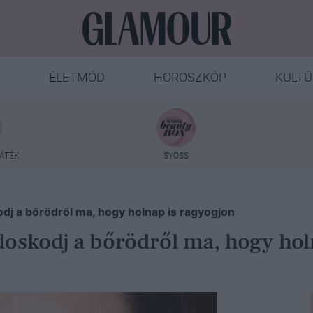
ÉLETMÓD
HOROSZKÓP
KULTÚ
ÁTÉK
SYOSS
odj a bőrödről ma, hogy holnap is ragyogjon
doskodj a bőrödről ma, hogy hol