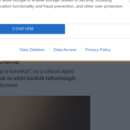
 és ragyogását
. Különösen jó választás
cation functionality and fraud prevention, and other user protection.
lleszthető a napi rutinba.
rgy Crème
CONFIRM
ssal –
simít, hidratál és feszesít
,
sak érett bőrre, hanem mindenkinek,
jeleire.
Data Deletion
Data Access
Privacy Policy
 Creme
a a korunkat”, ez a célzott ápoló
ak és sötét karikák láthatóságát
,
intetet.