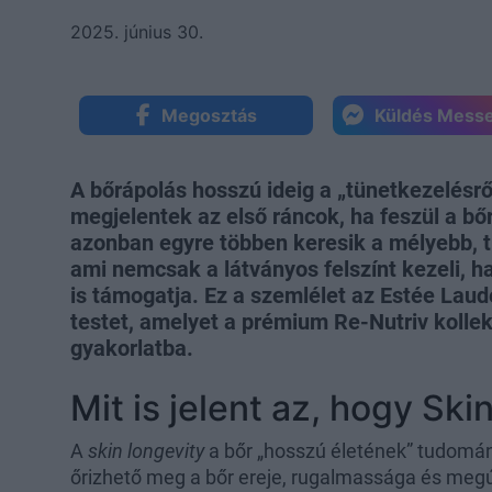
2025. június 30.
Megosztás
Küldés Mess
A bőrápolás hosszú ideig a „tünetkezelésről
megjelentek az első ráncok, ha feszül a bő
azonban egyre többen keresik a mélyebb, 
ami nemcsak a látványos felszínt kezeli,
is támogatja. Ez a szemlélet az Estée Lau
testet, amelyet a prémium Re-Nutriv kollek
gyakorlatba.
Mit is jelent az, hogy Ski
A
skin longevity
a bőr „hosszú életének” tudomán
őrizhető meg a bőr ereje, rugalmassága és me