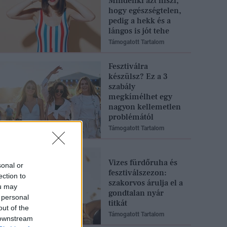
Mindenki azt hiszi,
hogy egészségtelen,
pedig a hekk és a
lángos is jót tehe
Támogatott Tartalom
Fesztiválra
készülsz? Ez a 3
szabály
megkímélhet egy
nagyon kellemetlen
problémától
Támogatott Tartalom
Vizes fürdőruha és
sonal or
fesztiválszezon:
ection to
szakorvos árulja el a
ou may
gondtalan nyár
 personal
titkát
out of the
Támogatott Tartalom
 downstream