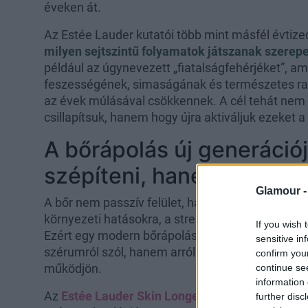
éveken át.
Az Estée Lauder kutatói több mint másfél évtiz
milyen sejtszintű folyamatok játszanak szerep
például az úgynevezett „fiatalságfehérjéket”, a
feszességének, simaságának és természetes r
az évek múlásával csökkennek. A cél tehát nem 
csillapítsuk, hanem hogy újra aktiváljuk ezeke
A bőrápolás új generáció
szépíteni, hanem támoga
Glamour 
A bőr nem passzív felület, hanem élő, dinamikus
környezeti hatásokra, a stresszre, az alvás minős
If you wish 
Ezért egy modern bőrápolási rutin már nemcsak 
sensitive in
szérumról szól, hanem arról is, hogyan segítjük a
confirm you
működjön.
continue se
information 
Az
Estée Lauder Skin Longevity
szemlélete éppe
further disc