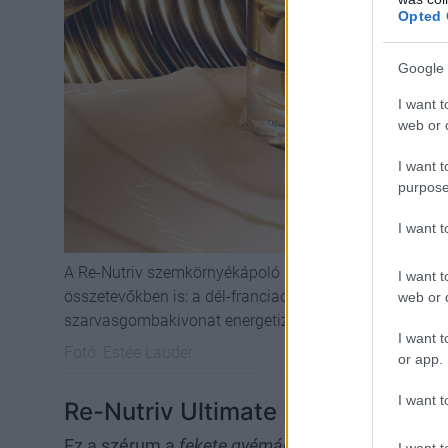
Opted 
Google 
I want t
web or d
I want t
purpose
I want 
A Re-Nutriv szemkörnyékápoló különlegessége nemcsak
I want t
összetevőkben is: a dél-franciaországi, kizárólagos f
web or d
szarvasgombakivonat energetizálja a bőrt és fokozza 
I want t
Fotó:
Estée Lauder
or app.
I want t
Re-Nutriv Ultimate Diamond Brill
Ez a szérum a
fekete gyémánt szarvasgomba-ki
I want t