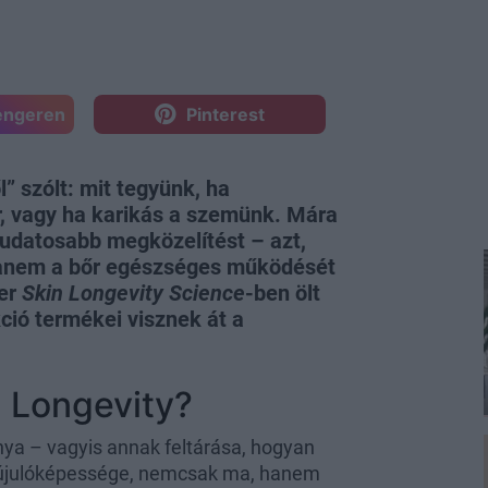
engeren
Pinterest
” szólt: mit tegyünk, ha
r, vagy ha karikás a szemünk. Mára
tudatosabb megközelítést – azt,
 hanem a bőr egészséges működését
der
Skin Longevity Science
-ben ölt
ció termékei visznek át a
n Longevity?
ya – vagyis annak feltárása, hogyan
gújulóképessége, nemcsak ma, hanem