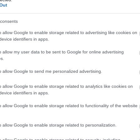
Out
consents
o allow Google to enable storage related to advertising like cookies on
evice identifiers in apps.
o allow my user data to be sent to Google for online advertising
s.
to allow Google to send me personalized advertising.
 a technológiában rejlik, hanem az
o allow Google to enable storage related to analytics like cookies on
orrásból származó fekete gyémánt
evice identifiers in apps.
természetes ragyogását.
o allow Google to enable storage related to functionality of the website
o allow Google to enable storage related to personalization.
iance Serum
vonat
és a fejlett peptidtechnológia
o allow Google to enable storage related to security, including