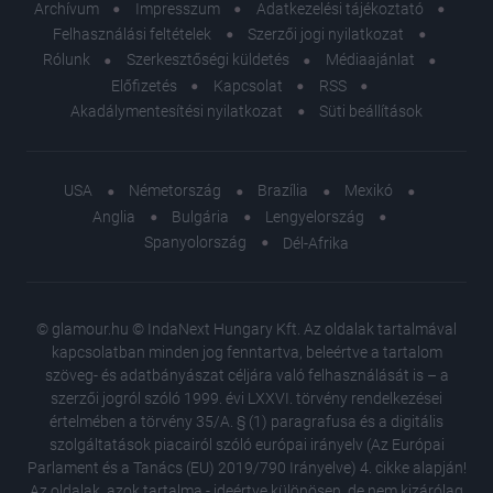
Archívum
Impresszum
Adatkezelési tájékoztató
Felhasználási feltételek
Szerzői jogi nyilatkozat
Rólunk
Szerkesztőségi küldetés
Médiaajánlat
Előfizetés
Kapcsolat
RSS
Akadálymentesítési nyilatkozat
Süti beállítások
USA
Németország
Brazília
Mexikó
Anglia
Bulgária
Lengyelország
Spanyolország
Dél-Afrika
© glamour.hu © IndaNext Hungary Kft. Az oldalak tartalmával
kapcsolatban minden jog fenntartva, beleértve a tartalom
szöveg- és adatbányászat céljára való felhasználását is – a
szerzői jogról szóló 1999. évi LXXVI. törvény rendelkezései
értelmében a törvény 35/A. § (1) paragrafusa és a digitális
szolgáltatások piacairól szóló európai irányelv (Az Európai
Parlament és a Tanács (EU) 2019/790 Irányelve) 4. cikke alapján!
Az oldalak, azok tartalma - ideértve különösen, de nem kizárólag