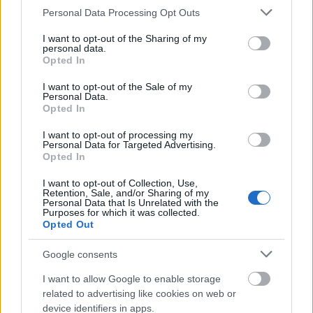
Please note that this website/app uses one or more Google
Personal Data Processing Opt Outs
services and may gather and store information including but
not limited to your visit or usage behaviour. You may click to
I want to opt-out of the Sharing of my
personal data.
grant or deny consent to Google and its third-party tags to
Opted In
use your data for below specified purposes in below Google
consent section.
I want to opt-out of the Sale of my
Personal Data.
Opted In
I want to opt-out of processing my
Personal Data for Targeted Advertising.
Opted In
Kövesd a Glamour cikkeit a
Google hírekben
is!
I want to opt-out of Collection, Use,
Retention, Sale, and/or Sharing of my
Personal Data that Is Unrelated with the
Purposes for which it was collected.
Opted Out
Google consents
I want to allow Google to enable storage
related to advertising like cookies on web or
device identifiers in apps.