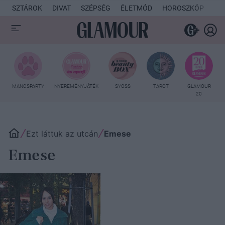
SZTÁROK
DIVAT
SZÉPSÉG
ÉLETMÓD
HOROSZKÓP
KU
MANCSPARTY
NYEREMÉNYJÁTÉK
SYOSS
TAROT
GLAMOUR
20
Ezt láttuk az utcán
Emese
Emese