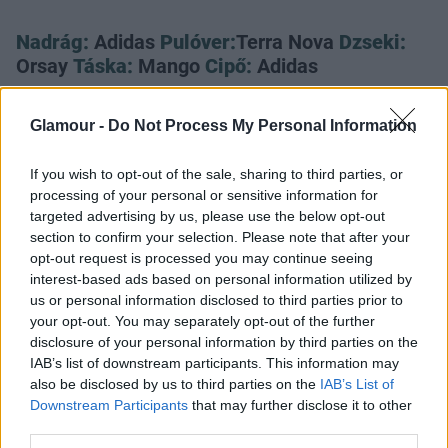
Nadrág:
Adidas
Pulóver:
Terra Nova
Dzseki:
Orsay
Táska:
Mango
Cipő:
Adidas
Glamour -
Do Not Process My Personal Information
If you wish to opt-out of the sale, sharing to third parties, or
processing of your personal or sensitive information for
targeted advertising by us, please use the below opt-out
Küldés
section to confirm your selection. Please note that after your
Megosztás
opt-out request is processed you may continue seeing
Messengeren
interest-based ads based on personal information utilized by
us or personal information disclosed to third parties prior to
Itt állíthatod be
, hogy a Google
your opt-out. You may separately opt-out of the further
keresőben könnyebben megtaláld a
disclosure of your personal information by third parties on the
glamour.hu cikkeit
IAB’s list of downstream participants. This information may
also be disclosed by us to third parties on the
IAB’s List of
Downstream Participants
that may further disclose it to other
third parties.