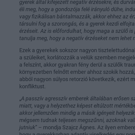
gyerek által kifejezett negatív érzésekre, és durvá
éli meg, hogy a gondozója felé irányuló dühe, indu
vagy fizikálisan bántalmazzák, akkor ehhez az é
társulni fog a szorongás, és a gyerek kezdi elfojt
érzéseit. Az is előfordulhat, hogy maga a szülő is
tanulja meg, hogy a negatív érzéseket nem lehet n
Ezek a gyerekek sokszor nagyon tisztelettudónak 
a szüleiket, korlátozzák a velük szemben megjel
a felszínt, akkor gyakran fény derül a szülők tra
környezetben felnőtt ember ahhoz szokik hozzá, h
abból nagyon súlyos retorzió következik, ezért m
konfliktust.
„
A passzív agresszív emberek általában erősen sz
miatt, vagy a helyzethez képest eltúlzott mérték
akkor jellemzően mindig a másik igényeit helyezik
mégsem tudnak teljesen megszűnni, azoknak valam
jutniuk
” – mondja Szajcz Ágnes. Az ilyen embere
hogy a gyerekkorban adaptív viselkedés egy no