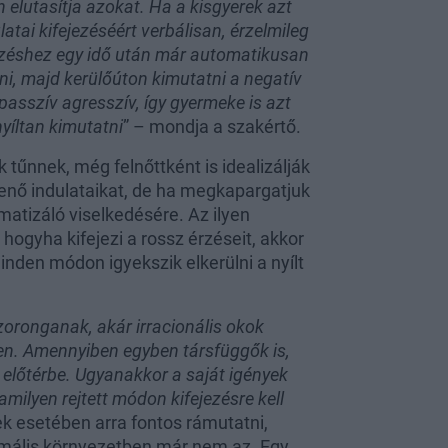
n elutasítja azokat. Ha a kisgyerek azt
latai kifejezéséért verbálisan, érzelmileg
rzéshez egy idő után már automatikusan
ani, majd kerülőúton kimutatni a negatív
 passzív agresszív, így gyermeke is azt
yíltan kimutatni
” – mondja a szakértő.
tűnnek, még felnőttként is idealizálják
enő indulataikat, de ha megkapargatjuk
umatizáló viselkedésére. Az ilyen
ogyha kifejezi a rossz érzéseit, akkor
inden módon igyekszik elkerülni a nyílt
oronganak, akár irracionális okok
ben. Amennyiben egyben társfüggők is,
 előtérbe. Ugyanakkor a saját igények
ilyen rejtett módon kifejezésre kell
k esetében arra fontos rámutatni,
rmális környezetben már nem az. Egy