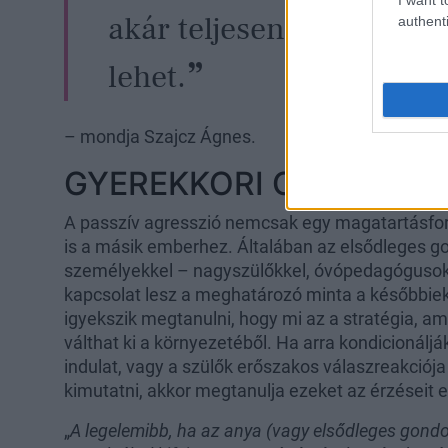
akár teljesen tudattalan 
authenti
lehet.
– mondja Szajcz Ágnes.
GYEREKKORI OKOK
A passzív agresszió nemcsak egy magatartásfo
is a másik emberhez. Általában az elsődleges go
személyekkel – nagyszülőkkel, óvópedagógusokk
kapcsolat lesz a meghatározó minta a későbbie
igyekszik megtanulni, hogy mi az a stratégia, ame
válthat ki a környezetéből. Ha arra kondicionáljá
indulat, vagy a szülők erőszakos válaszreakciój
kimutatni, akkor megtanulja ezeket az érzéseit 
„
A legelemibb, ha az anya (vagy elsődleges gond