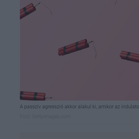
A passzív agresszió akkor alakul ki, amikor az indulato
Fotó:
Gettyimages.com