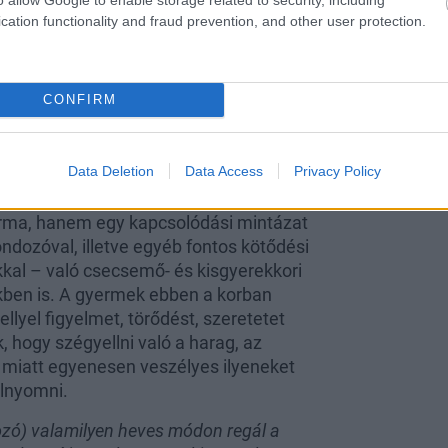
is
cation functionality and fraud prevention, and other user protection.
CONFIRM
Data Deletion
Data Access
Privacy Policy
rma, hanem egy kapcsolódási mintázat
ndozóval, illetve egyéb fontos kötődési
al – való csecsemő- és kisgyerekkori
kben is. A gyermek ebben a korban
llyel figyelmet, törődést, szeretetet
k, hogy szégyellni való a harag, az
a miatt egyenesen veszélyes ilyeneket
elnyomni.
ozó) valamilyen heves módon regál a