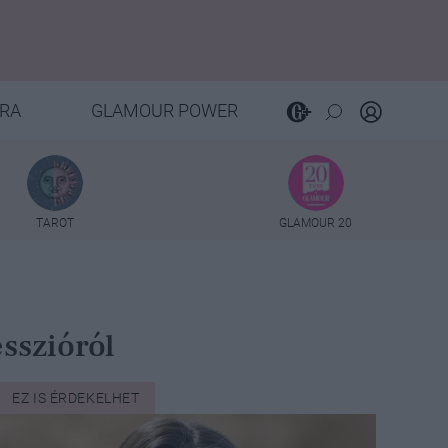
RA
GLAMOUR POWER
TAROT
GLAMOUR 20
sszióról
EZ IS ÉRDEKELHET