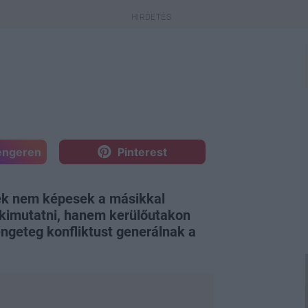
engeren
Pinterest
ek nem képesek a másikkal
 kimutatni, hanem kerülőutakon
rengeteg konfliktust generálnak a