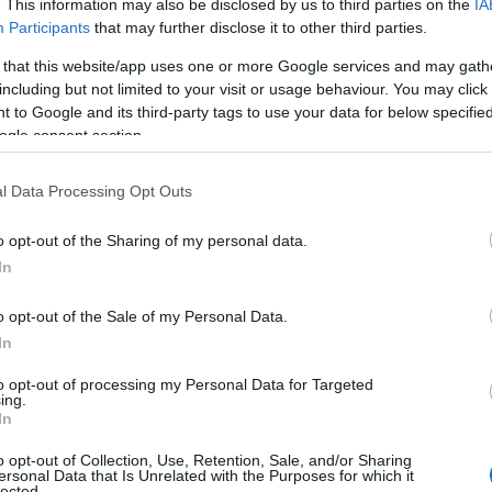
. This information may also be disclosed by us to third parties on the
IA
rólag vagy feltétlenül agressziót foglal
Participants
that may further disclose it to other third parties.
palástolhatunk vele. „
Ha valakiben
 that this website/app uses one or more Google services and may gath
em tudja teljes mértékben elnyomni,
including but not limited to your visit or usage behaviour. You may click 
Ha azonban valaki erőteljesen kerüli
 to Google and its third-party tags to use your data for below specifi
ek rejtetten fognak megmutatkozni
” –
ogle consent section.
l Data Processing Opt Outs
ma az, ha valaki rendszeresen késik,
 amelyeket aztán nem végez el időre,
o opt-out of the Sharing of my personal data.
lszólásaival, „ártatlan” vicceivel
In
lózó durcásság, amikor a környezetnek
a sértett felet, a mártírkodó
o opt-out of the Sale of my Personal Data.
szív viselkedésformák. Ilyenkor a
In
 módon, egyértelmű „támadásként”
rányulnak, az mégis érzékeli mindazt a
to opt-out of processing my Personal Data for Targeted
ing.
 támadás esetén is érzékelne.
In
a passzív agresszív módon támadó
o opt-out of Collection, Use, Retention, Sale, and/or Sharing
ersonal Data that Is Unrelated with the Purposes for which it
elten elkésett, és várni kellett rá,
lected.