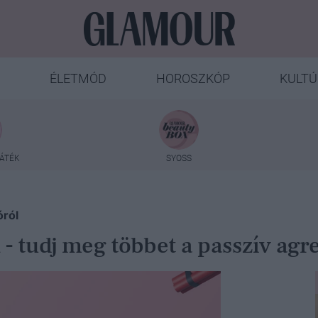
ÉLETMÓD
HOROSZKÓP
KULTÚ
ÁTÉK
SYOSS
óról
 tudj meg többet a passzív agre