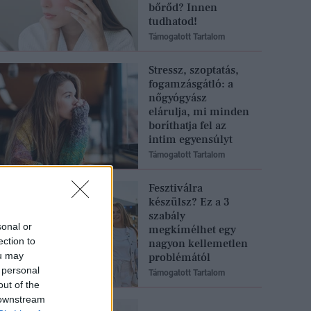
bőrőd? Innen
tudhatod!
Támogatott Tartalom
Stressz, szoptatás,
fogamzásgátló: a
nőgyógyász
elárulja, mi minden
boríthatja fel az
intim egyensúlyt
Támogatott Tartalom
Fesztiválra
készülsz? Ez a 3
szabály
sonal or
megkímélhet egy
ection to
nagyon kellemetlen
ou may
problémától
 personal
Támogatott Tartalom
out of the
 downstream