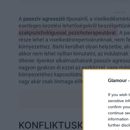
A
passzív agresszió
típusairól, a viselkedésmint
esetleges kezelési lehetőségekről beszélgettün
szakpszichológussal, pszichoterapeutával.
A pas
része lehet a viselkedésrepertoárunknak, nem fel
környezethez. Bárki kerülhet olyan helyzetbe, ah
akkor nem lehet nyíltan kimutatni, az indulatnak
öltenie: ilyenkor alkalmazhatunk passzív agresszi
nagyon gyakran él ezzel az eszközzel, vagy más
környezetéhez kapcsolódni, és indulatát, haragját
Glamour 
vagy akár csak önmaga előtt vállalni.
If you wish 
sensitive in
confirm you
continue se
information 
KONFLIKTUSKERÜLÉS
further disc