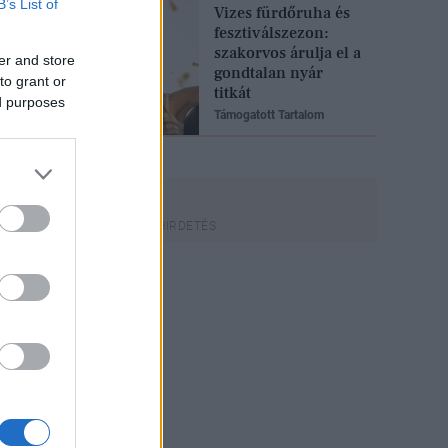
B’s List of
Vizes fürdőruha és
fesztiválszezon:
szakorvos árulja el a
er and store
gondtalan nyár
to grant or
titkát
ed purposes
Támogatott Tartalom