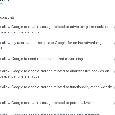
lit, trehány munkavégzésével
Out
tehát megterheli a társas környezetet
olyamatos frusztrációt élnek át a
consents
 és a cselekedetei által okozott
o allow Google to enable storage related to advertising like cookies on
evice identifiers in apps.
o allow my user data to be sent to Google for online advertising
erek
s.
lyan
to allow Google to send me personalized advertising.
o allow Google to enable storage related to analytics like cookies on
evice identifiers in apps.
k maguk
o allow Google to enable storage related to functionality of the website
o allow Google to enable storage related to personalization.
gója
o allow Google to enable storage related to security, including