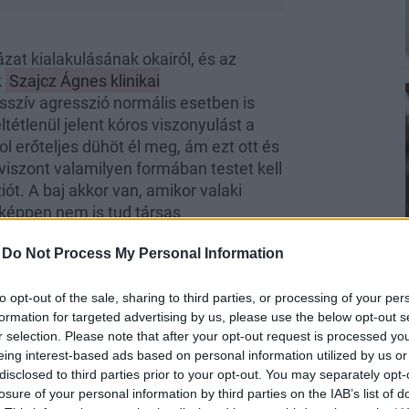
ázat kialakulásának okairól, és az
k
Szajcz Ágnes klinikai
szív agresszió normális esetben is
tétlenül jelent kóros viszonyulást a
ol erőteljes dühöt él meg, ám ezt ott és
 viszont valamilyen formában testet kell
ót. A baj akkor van, amikor valaki
képpen nem is tud társas
 képtelen nyíltan kifejezésre juttatni,
-
Do Not Process My Personal Information
to opt-out of the sale, sharing to third parties, or processing of your per
formation for targeted advertising by us, please use the below opt-out s
r selection. Please note that after your opt-out request is processed y
eing interest-based ads based on personal information utilized by us or
disclosed to third parties prior to your opt-out. You may separately opt-
losure of your personal information by third parties on the IAB’s list of