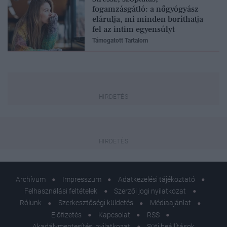
fogamzásgátló: a nőgyógyász
elárulja, mi minden boríthatja
fel az intim egyensúlyt
Támogatott Tartalom
Archívum
Impresszum
Adatkezelési tájékoztató
Felhasználási feltételek
Szerzői jogi nyilatkozat
Rólunk
Szerkesztőségi küldetés
Médiaajánlat
Előfizetés
Kapcsolat
RSS
Akadálymentesítési nyilatkozat
Süti beállítások