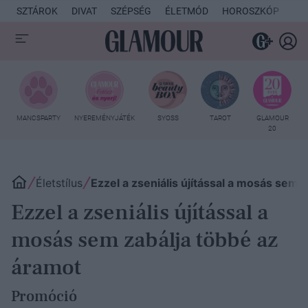
SZTÁROK
DIVAT
SZÉPSÉG
ÉLETMÓD
HOROSZKÓP
KU
MANCSPARTY
NYEREMÉNYJÁTÉK
SYOSS
TAROT
GLAMOUR
20
Életstílus
Ezzel a zseniális újítással a mosás sem 
Ezzel a zseniális újítással a
mosás sem zabálja többé az
áramot
Promóció