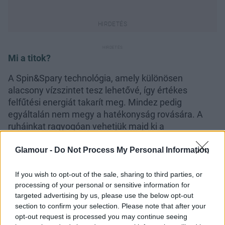
Mi a titok?
A Spin&Spary technológia, amely különösen
alacsony vízszintet tesz lehetővé, így értékes
felfűtési energiát takarít meg. Mindez pedig
egyáltalán nem megy a hatékonyság rovására. A
ruháinkat ragyogóan vehetjük majd ki a
mosógépből. A programidők pedig így sem haladják
meg a 3 órát.
Glamour -
Do Not Process My Personal Information
A világújdonság, eddig elérhetetlen színvonalon,
If you wish to opt-out of the sale, sharing to third parties, or
energiahatékonyan és gyorsan, egyszerre szolgálja
processing of your personal or sensitive information for
a környezet érdekeit és a te érdekeidet is.
targeted advertising by us, please use the below opt-out
section to confirm your selection. Please note that after your
opt-out request is processed you may continue seeing