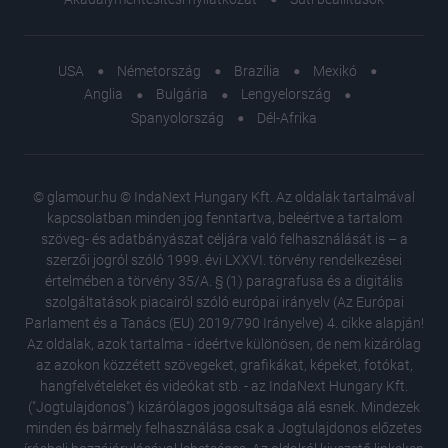
USA
Németország
Brazília
Mexikó
Anglia
Bulgária
Lengyelország
Spanyolország
Dél-Afrika
© glamour.hu © IndaNext Hungary Kft. Az oldalak tartalmával
kapcsolatban minden jog fenntartva, beleértve a tartalom
szöveg- és adatbányászat céljára való felhasználását is – a
szerzői jogról szóló 1999. évi LXXVI. törvény rendelkezései
értelmében a törvény 35/A. § (1) paragrafusa és a digitális
szolgáltatások piacairól szóló európai irányelv (Az Európai
Parlament és a Tanács (EU) 2019/790 Irányelve) 4. cikke alapján!
Az oldalak, azok tartalma - ideértve különösen, de nem kizárólag
az azokon közzétett szövegeket, grafikákat, képeket, fotókat,
hangfelvételeket és videókat stb. - az IndaNext Hungary Kft.
("Jogtulajdonos") kizárólagos jogosultsága alá esnek. Mindezek
minden és bármely felhasználása csak a Jogtulajdonos előzetes