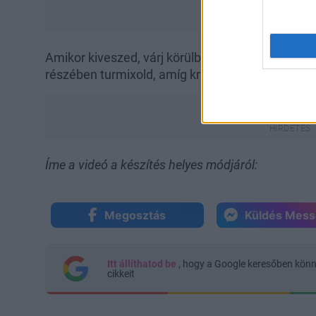
Amikor kiveszed, várj körülbelül 15 percet, hogy 
részében turmixold, amíg krémes nem lesz. És ké
Íme a videó a készítés helyes módjáról:
Megosztás
Küldés Mes
Itt állíthatod be
, hogy a Google keresőben kön
cikkeit