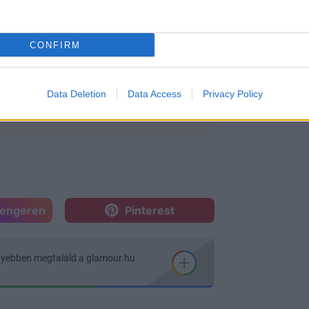
CONFIRM
kicsit kiolvadjon, majd a botmixer késes
sz is!
Data Deletion
Data Access
Privacy Policy
sengeren
Pinterest
nyebben megtaláld a glamour.hu