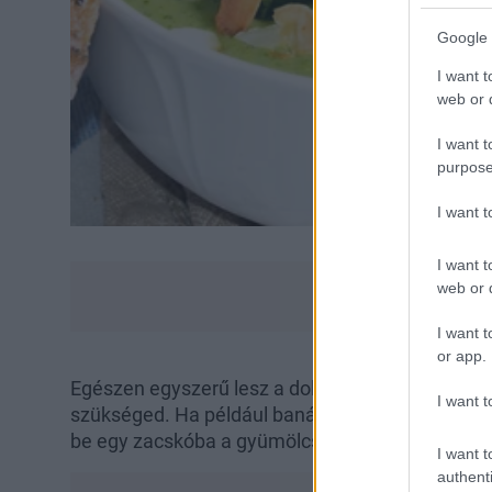
Google 
I want t
web or d
I want t
purpose
I want 
I want t
web or d
I want t
or app.
Egészen egyszerű lesz a dolgod, ugyanis csupán
I want t
szükséged. Ha például banánból készítesz fagyla
be egy zacskóba a gyümölcsöt, és hagyd a fagy
I want t
authenti