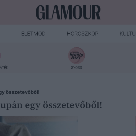
ÉLETMÓD
HOROSZKÓP
KULTÚ
ÁTÉK
SYOSS
egy összetevőből!
csupán egy összetevőből!