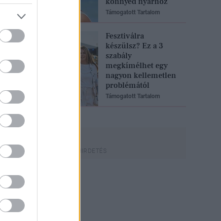
könnyed nyárhoz
Támogatott Tartalom
Fesztiválra
készülsz? Ez a 3
szabály
megkímélhet egy
nagyon kellemetlen
problémától
Támogatott Tartalom