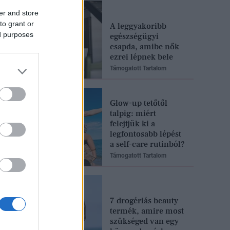
er and store
to grant or
A leggyakoribb
ed purposes
egészségügyi
csapda, amibe nők
ezrei lépnek bele
Támogatott Tartalom
Glow-up tetőtől
talpig: miért
felejtjük ki a
legfontosabb lépést
a self-care rutinból?
Támogatott Tartalom
7 drogériás beauty
termék, amire most
szükséged van egy