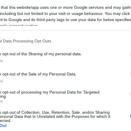
 that this website/app uses one or more Google services and may gath
including but not limited to your visit or usage behaviour. You may click 
kkolikrém-leves pirított mandulával
 to Google and its third-party tags to use your data for below specifi
ogle consent section.
kkolikrém-leves pirított mandulával
l Data Processing Opt Outs
o opt-out of the Sharing of my personal data.
In
o opt-out of the Sale of my Personal Data.
In
to opt-out of processing my Personal Data for Targeted
ing.
In
o opt-out of Collection, Use, Retention, Sale, and/or Sharing
ersonal Data that Is Unrelated with the Purposes for which it
lected.
Out