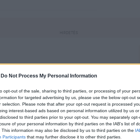
engeren
Pinterest
-
Do Not Process My Personal Information
to opt-out of the sale, sharing to third parties, or processing of your per
e annyira sokan megnéztétek a
formation for targeted advertising by us, please use the below opt-out s
y/video/6827037709609995526>TikTok
r selection. Please note that after your opt-out request is processed y
eing interest-based ads based on personal information utilized by us or
disclosed to third parties prior to your opt-out. You may separately opt-
losure of your personal information by third parties on the IAB’s list of
. This information may also be disclosed by us to third parties on the
IA
Participants
that may further disclose it to other third parties.