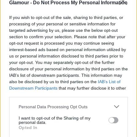
Az immár ikonikus húspogácsa elkészítését sem
Glamour -
Do Not Process My Personal Information
bízzák a véletlenre. A Balatonfenyves biofarmról
származó angus marhahús ízének nincs párja a
If you wish to opt-out of the sale, sharing to third parties, or
processing of your personal or sensitive information for
világon. A prémium alapanyagokat szigorú kontroll
targeted advertising by us, please use the below opt-out
mellett dolgozzák fel, és úgy állítják össze, hogy a
section to confirm your selection. Please note that after your
hozzávalók tökéletes harmóniája fokozza a
opt-out request is processed you may continue seeing
gasztronómiai élményt. Minden Zing hamburger
interest-based ads based on personal information utilized by
más különlegességet rejt. A kéksajtos, csilis, full
us or personal information disclosed to third parties prior to
extrás és a BBQ változatok mellett kecskesajtos
your opt-out. You may separately opt-out of the further
hamburger teszi a vegetáriánusan étkezőket
disclosure of your personal information by third parties on the
IAB’s list of downstream participants. This information may
függővé.
also be disclosed by us to third parties on the
IAB’s List of
Downstream Participants
that may further disclose it to other
third parties.
Please note that this website/app uses one or more Google
Personal Data Processing Opt Outs
services and may gather and store information including but
not limited to your visit or usage behaviour. You may click to
I want to opt-out of the Sharing of my
personal data.
grant or deny consent to Google and its third-party tags to
Opted In
use your data for below specified purposes in below Google