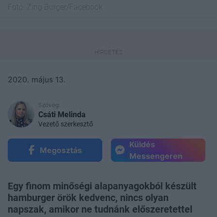
Fotó:
Zing Burger/Facebook
2020. május 13.
Szöveg:
Csáti Melinda
Vezető szerkesztő
Küldés
Megosztás
Messengeren
Egy finom minőségi alapanyagokból készült
hamburger örök kedvenc, nincs olyan
napszak, amikor ne tudnánk előszeretettel