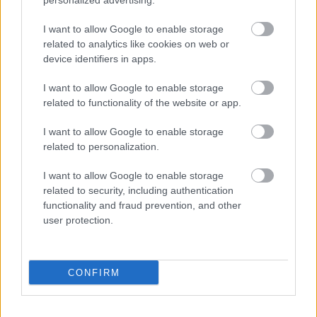
personalized advertising.
A zsemle és a húspogácsa mellett jelentős szerepet
kapnak a különleges házi szószok is, melyek között
I want to allow Google to enable storage
házi készítésű ketchup, chipotle mayo saját kézzel
related to analytics like cookies on web or
magozott chipotle papriából, a kólás bbq és az
device identifiers in apps.
ikonikus zing szósz is megtalálható.
I want to allow Google to enable storage
related to functionality of the website or app.
I want to allow Google to enable storage
related to personalization.
I want to allow Google to enable storage
related to security, including authentication
functionality and fraud prevention, and other
user protection.
CONFIRM