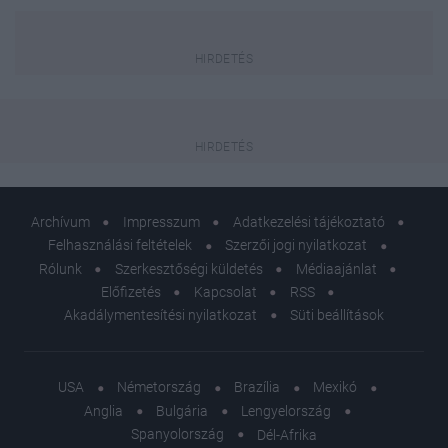
Archívum
Impresszum
Adatkezelési tájékoztató
Felhasználási feltételek
Szerzői jogi nyilatkozat
Rólunk
Szerkesztőségi küldetés
Médiaajánlat
Előfizetés
Kapcsolat
RSS
Akadálymentesítési nyilatkozat
Süti beállítások
USA
Németország
Brazília
Mexikó
Anglia
Bulgária
Lengyelország
Spanyolország
Dél-Afrika