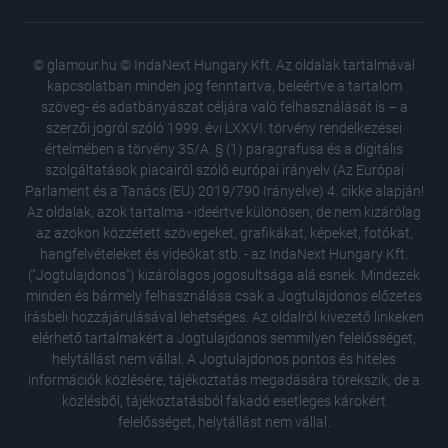
© glamour.hu © IndaNext Hungary Kft. Az oldalak tartalmával
kapcsolatban minden jog fenntartva, beleértve a tartalom
szöveg- és adatbányászat céljára való felhasználását is – a
szerzői jogról szóló 1999. évi LXXVI. törvény rendelkezései
értelmében a törvény 35/A. § (1) paragrafusa és a digitális
szolgáltatások piacairól szóló európai irányelv (Az Európai
Parlament és a Tanács (EU) 2019/790 Irányelve) 4. cikke alapján!
Az oldalak, azok tartalma - ideértve különösen, de nem kizárólag
az azokon közzétett szövegeket, grafikákat, képeket, fotókat,
hangfelvételeket és videókat stb. - az IndaNext Hungary Kft.
("Jogtulajdonos") kizárólagos jogosultsága alá esnek. Mindezek
minden és bármely felhasználása csak a Jogtulajdonos előzetes
írásbeli hozzájárulásával lehetséges. Az oldalról kivezető linkeken
elérhető tartalmakért a Jogtulajdonos semmilyen felelősséget,
helytállást nem vállal. A Jogtulajdonos pontos és hiteles
Rég látt
információk közlésére, tájékoztatás megadására törekszik, de a
zongora
közlésből, tájékoztatásból fakadó esetleges károkért
Itt a te
felelősséget, helytállást nem vállal.
legnagy