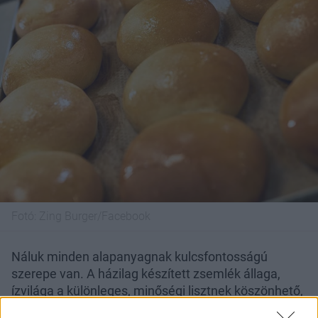
Fotó:
Zing Burger/Facebook
Náluk minden alapanyagnak kulcsfontosságú
szerepe van. A házilag készített zsemlék állaga,
ízvilága a különleges, minőségi lisztnek köszönhető,
mely a szigetszentmiklósi Szabó Malomban készül.