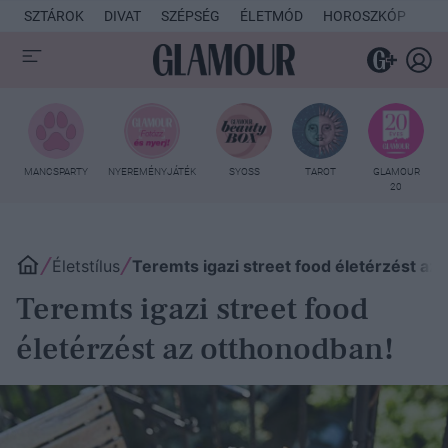
SZTÁROK
DIVAT
SZÉPSÉG
ÉLETMÓD
HOROSZKÓP
KU
MANCSPARTY
NYEREMÉNYJÁTÉK
SYOSS
TAROT
GLAMOUR
20
Életstílus
Teremts igazi street food életérzést az
Teremts igazi street food
életérzést az otthonodban!