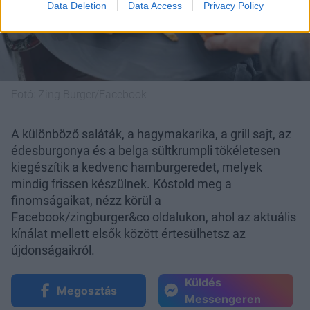
Data Deletion
Data Access
Privacy Policy
Fotó:
Zing Burger/Facebook
A különböző saláták, a hagymakarika, a grill sajt, az
édesburgonya és a belga sültkrumpli tökéletesen
kiegészítik a kedvenc hamburgeredet, melyek
mindig frissen készülnek. Kóstold meg a
finomságaikat, nézz körül a
Facebook/zingburger&co oldalukon, ahol az aktuális
kínálat mellett elsők között értesülhetsz az
újdonságaikról.
Küldés
Megosztás
Messengeren