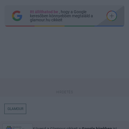
Itt állíthatod be
, hogy a Google
keresőben könnyebben megtaláld a
glamour.hu cikkeit
GLAMOUR
Kövesd a Glamour cikkeit a
Google hírekben
is!