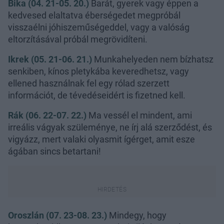
Bika (04. 21-05. 20.)
Barát, gyerek vagy éppen a
kedvesed elaltatva éberségedet megpróbál
visszaélni jóhiszeműségeddel, vagy a valóság
eltorzításával próbál megrövidíteni.
Ikrek (05. 21-06. 21.)
Munkahelyeden nem bízhatsz
senkiben, kínos pletykába keveredhetsz, vagy
ellened használnak fel egy rólad szerzett
információt, de tévedéseidért is fizetned kell.
Rák (06. 22-07. 22.)
Ma vessél el mindent, ami
irreális vágyak szüleménye, ne írj alá szerződést, és
vigyázz, mert valaki olyasmit ígérget, amit esze
ágában sincs betartani!
Oroszlán (07. 23-08. 23.)
Mindegy, hogy