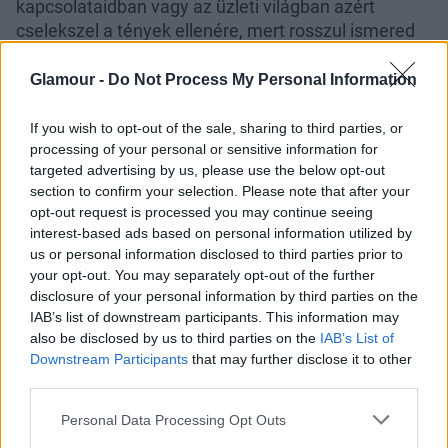
kapcsolataidban vagy az üzleti világban azért
cselekszel a tények ellenére, mert rosszul ismered
őket: ma csak veszteségre számíthatsz.
Glamour -
Do Not Process My Personal Information
Szűz (08. 24-09. 23.)
Valaki megszegi ígéretét, és
olyan helyzetet teremthet egy rosszindulatú
If you wish to opt-out of the sale, sharing to third parties, or
kijelentésével, amely kedvezőtlen színben tűntet fel
processing of your personal or sensitive information for
téged főnököd vagy partnered előtt.
targeted advertising by us, please use the below opt-out
section to confirm your selection. Please note that after your
Mérleg (09. 24-10. 23.)
Ne változtass állást, ne hozz
opt-out request is processed you may continue seeing
fontos döntést peres ügyben, vizsgádon jelents
interest-based ads based on personal information utilized by
beteget, a munkahelyeden pedig kerüld a
us or personal information disclosed to third parties prior to
your opt-out. You may separately opt-out of the further
bajkeverőket!
disclosure of your personal information by third parties on the
Skorpió (10. 24-11. 22.)
Egy szerelmi vagy üzleti
IAB’s list of downstream participants. This information may
also be disclosed by us to third parties on the
IAB’s List of
kapcsolathoz ne fűzz nagy reményeket, de a
Downstream Participants
that may further disclose it to other
tartozásaidról ne feledkezz meg, és ha valaki
third parties.
lenyúlja a pénzedet, lépj ki a "körből"!
Please note that this website/app uses one or more Google
Personal Data Processing Opt Outs
Nyilas (11. 23-12. 21.)
services and may gather and store information including but