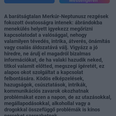
Messengeren
A barátságtalan Merkúr-Neptunusz rezgések
fokozott óvatosságra intenek: ábrándokba
menekülés helyett igyekezz megőrizni
kapcsolatodat a valósággal, nehogy
valamilyen tévedés, intrika, átverés, önámítás
vagy csalás áldozatává válj. Vigyázz a jó
híredre, ne árulj el magadról bizalmas
információkat, de ha valaki hazudik neked,
titkol valamit előtted, megszegi ígéretét, ez
alapos okot szolgáltat a kapcsolat
felbontására. Ködös elképzelések,
hazugságok, csúsztatások, intrikák,
kommunikációs zavarok okozhatnak
problémákat ezen a napon, de az utazásokkal,
megállapodásokkal, alkohollal vagy a
drogokkal összefüggő problémák is kínos
perceket szerezhetnek.