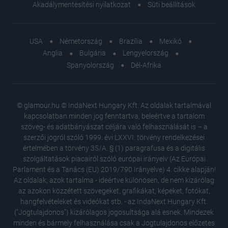
Akadálymentesítési nyilatkozat
Süti beállítások
USA
Németország
Brazília
Mexikó
Anglia
Bulgária
Lengyelország
Spanyolország
Dél-Afrika
© glamour.hu © IndaNext Hungary Kft. Az oldalak tartalmával
kapcsolatban minden jog fenntartva, beleértve a tartalom
szöveg- és adatbányászat céljára való felhasználását is – a
szerzői jogról szóló 1999. évi LXXVI. törvény rendelkezései
értelmében a törvény 35/A. § (1) paragrafusa és a digitális
szolgáltatások piacairól szóló európai irányelv (Az Európai
Parlament és a Tanács (EU) 2019/790 Irányelve) 4. cikke alapján!
Az oldalak, azok tartalma - ideértve különösen, de nem kizárólag
az azokon közzétett szövegeket, grafikákat, képeket, fotókat,
hangfelvételeket és videókat stb. - az IndaNext Hungary Kft.
("Jogtulajdonos") kizárólagos jogosultsága alá esnek. Mindezek
minden és bármely felhasználása csak a Jogtulajdonos előzetes