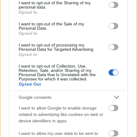
not limited to your visit or usage behaviour. You may click to
I want to opt-out of the Sharing of my
Ha elfelejted bezárni az ajtókat, nemkívánatos
personal data.
grant or deny consent to Google and its third-party tags to
vendégek foszthatják ki lakásodat; ne élj együtt
Opted In
use your data for below specified purposes in below Google
olyasvalakivel, aki hazudik, aki nem tartja be azt,
consent section.
I want to opt-out of the Sale of my
amit megígért!
Personal Data.
Opted In
Bak (12. 22-01. 20.)
Legyél óvatos, ha szerződést
I want to opt-out of processing my
kötsz, nehogy csapdába sétálj, a közlekedéssel is
Personal Data for Targeted Advertising.
lesz épp elég bajod, ráadásul a munkahelyeden is
Opted In
zűrös helyzet alakulhat ki.
I want to opt-out of Collection, Use,
Retention, Sale, and/or Sharing of my
Vízöntő (01. 21-02. 19.)
Szerelemben, anyagiakban
Personal Data that Is Unrelated with the
Purposes for which it was collected.
maradj kapcsolatban a valósággal: ma csak egyet
Opted Out
tehetsz: őszintén szembenézel a tényekkel, és
tisztázol egy kétértelmű helyzetet.
Google consents
Halak (02. 20-03. 20.)
Ismerd fel, hogy az
I want to allow Google to enable storage
összeköltözés nem alkalmas a törvényes házasság
related to advertising like cookies on web or
device identifiers in apps.
siettetésére, és ha valaki megpróbál
belekényszeríteni egy döntésbe, próbáld húzni az
I want to allow my user data to be sent to
időt.