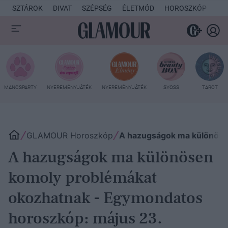
SZTÁROK
DIVAT
SZÉPSÉG
ÉLETMÓD
HOROSZKÓP
KU
MANCSPARTY
NYEREMÉNYJÁTÉK
NYEREMÉNYJÁTÉK
SYOSS
TAROT
GLAMOUR Horoszkóp
A hazugságok ma különöse
A hazugságok ma különösen
komoly problémákat
okozhatnak - Egymondatos
horoszkóp: május 23.