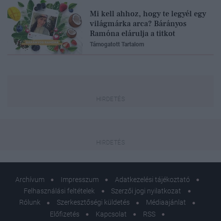
Mi kell ahhoz, hogy te legyél egy
világmárka arca? Bárányos
Ramóna elárulja a titkot
Támogatott Tartalom
Archívum
Impresszum
Adatkezelési tájékoztató
Felhasználási feltételek
Szerzői jogi nyilatkozat
Rólunk
Szerkesztőségi küldetés
Médiaajánlat
Előfizetés
Kapcsolat
RSS