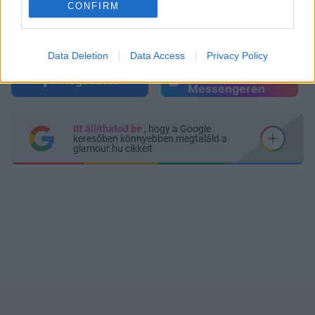
CONFIRM
Data Deletion
Data Access
Privacy Policy
Küldés
Megosztás
Messengeren
Itt állíthatod be
, hogy a Google
keresőben könnyebben megtaláld a
glamour.hu cikkeit